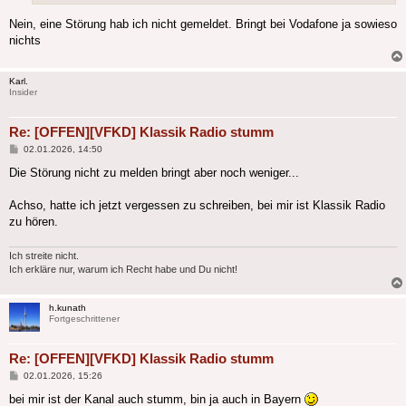
Nein, eine Störung hab ich nicht gemeldet. Bringt bei Vodafone ja sowieso
nichts
Karl.
Insider
Re: [OFFEN][VFKD] Klassik Radio stumm
Beitrag
02.01.2026, 14:50
Die Störung nicht zu melden bringt aber noch weniger...
Achso, hatte ich jetzt vergessen zu schreiben, bei mir ist Klassik Radio
zu hören.
Ich streite nicht.
Ich erkläre nur, warum ich Recht habe und Du nicht!
h.kunath
Fortgeschrittener
Re: [OFFEN][VFKD] Klassik Radio stumm
Beitrag
02.01.2026, 15:26
bei mir ist der Kanal auch stumm, bin ja auch in Bayern