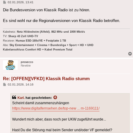
Beitrag
02.01.2026, 13:41
Die Bundesversion von Klassik Radio ist zu hören.
Es sind wohl nur die Regionalversionen von Klassik Radio betroffen.
Kabelnetz:
Netz Hildesheim (Alfeld). 862 MHz und 1000 Mbit/s
TV:
Sharp 43 Zoll UHD-TV
Receiver:
Humax ESD-160c/VE + Festplatte 1 TB
Abo:
Sky Entertainment + Cinema + Bundesliga + Sport + HD + UHD
Kabelanschluss Comfort HD + Kabel Premium Total
prosecco
Newbie
Re: [OFFEN][VFKD] Klassik Radio stumm
Beitrag
02.01.2026, 14:16
Karl.
hat geschrieben:
Scheint damit zusammenzuhängen
https://www.digitalfernsehen.de/top-new ... m-1169111/
Wundert mich aber, dass noch per UKW zugeführt wurde...
Hast Du die Störung mal beim Sender und/oder VF gemeldet?