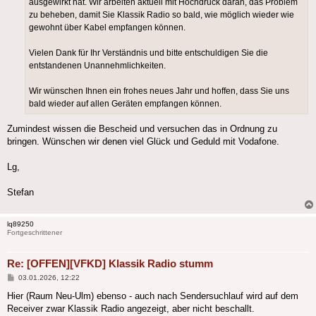
ausgewirkt hat. Wir arbeiten aktuell mit Hochdruck daran, das Problem
zu beheben, damit Sie Klassik Radio so bald, wie möglich wieder wie
gewohnt über Kabel empfangen können.
Vielen Dank für Ihr Verständnis und bitte entschuldigen Sie die
entstandenen Unannehmlichkeiten.
Wir wünschen Ihnen ein frohes neues Jahr und hoffen, dass Sie uns
bald wieder auf allen Geräten empfangen können.
Zumindest wissen die Bescheid und versuchen das in Ordnung zu
bringen. Wünschen wir denen viel Glück und Geduld mit Vodafone.
Lg,
Stefan
lq89250
Fortgeschrittener
Re: [OFFEN][VFKD] Klassik Radio stumm
Beitrag
03.01.2026, 12:22
Hier (Raum Neu-Ulm) ebenso - auch nach Sendersuchlauf wird auf dem
Receiver zwar Klassik Radio angezeigt, aber nicht beschallt.