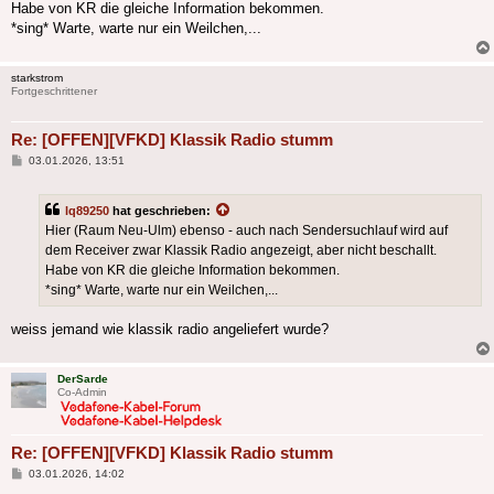
Habe von KR die gleiche Information bekommen.
*sing* Warte, warte nur ein Weilchen,...
starkstrom
Fortgeschrittener
Re: [OFFEN][VFKD] Klassik Radio stumm
Beitrag
03.01.2026, 13:51
lq89250
hat geschrieben:
Hier (Raum Neu-Ulm) ebenso - auch nach Sendersuchlauf wird auf
dem Receiver zwar Klassik Radio angezeigt, aber nicht beschallt.
Habe von KR die gleiche Information bekommen.
*sing* Warte, warte nur ein Weilchen,...
weiss jemand wie klassik radio angeliefert wurde?
DerSarde
Co-Admin
Re: [OFFEN][VFKD] Klassik Radio stumm
Beitrag
03.01.2026, 14:02