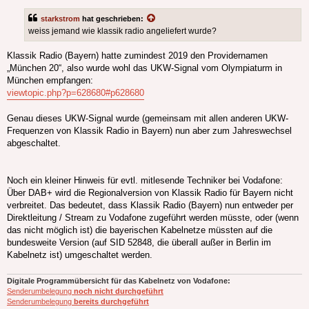
starkstrom
hat geschrieben:
weiss jemand wie klassik radio angeliefert wurde?
Klassik Radio (Bayern) hatte zumindest 2019 den Providernamen
„München 20“, also wurde wohl das UKW-Signal vom Olympiaturm in
München empfangen:
viewtopic.php?p=628680#p628680
Genau dieses UKW-Signal wurde (gemeinsam mit allen anderen UKW-
Frequenzen von Klassik Radio in Bayern) nun aber zum Jahreswechsel
abgeschaltet.
Noch ein kleiner Hinweis für evtl. mitlesende Techniker bei Vodafone:
Über DAB+ wird die Regionalversion von Klassik Radio für Bayern nicht
verbreitet. Das bedeutet, dass Klassik Radio (Bayern) nun entweder per
Direktleitung / Stream zu Vodafone zugeführt werden müsste, oder (wenn
das nicht möglich ist) die bayerischen Kabelnetze müssten auf die
bundesweite Version (auf SID 52848, die überall außer in Berlin im
Kabelnetz ist) umgeschaltet werden.
Digitale Programmübersicht für das Kabelnetz von Vodafone:
Senderumbelegung
noch nicht durchgeführt
Senderumbelegung
bereits durchgeführt