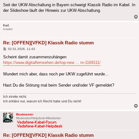
Seit der UKW Abschaltung in Bayern schweigt Klassik Radio im Kabel. In
der Slideshow läuft der Hinweis zur UKW Abschaltung.
Karl.
Insider
Re: [OFFEN][VFKD] Klassik Radio stumm
Beitrag
02.01.2026, 11:43
Scheint damit zusammenzuhängen
https://www.digitalfernsehen.de/top-new ... m-1169111/
Wundert mich aber, dass noch per UKW zugeführt wurde...
Hast Du die Störung mal beim Sender und/oder VF gemeldet?
Ich streite nicht.
Ich erkläre nur, warum ich Recht habe und Du nicht!
Beatmaster
Moderator/Helpdesk-Mitarbeiter
Re: [OFFEN][VFKD] Klassik Radio stumm