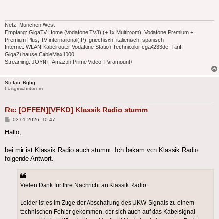
Netz: München West
Empfang: GigaTV Home (Vodafone TV3) (+ 1x Multiroom), Vodafone Premium +
Premium Plus; TV international(IP): griechisch, italienisch, spanisch
Internet: WLAN-Kabelrouter Vodafone Station Technicolor cga4233de; Tarif:
GigaZuhause CableMax1000
Streaming: JOYN+, Amazon Prime Video, Paramount+
Stefan_Rgbg
Fortgeschrittener
Re: [OFFEN][VFKD] Klassik Radio stumm
Beitrag
03.01.2026, 10:47
Hallo,
bei mir ist Klassik Radio auch stumm. Ich bekam von Klassik Radio
folgende Antwort.
Vielen Dank für Ihre Nachricht an Klassik Radio.
Leider ist es im Zuge der Abschaltung des UKW-Signals zu einem
technischen Fehler gekommen, der sich auch auf das Kabelsignal