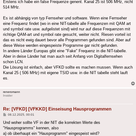
Erstens ich habe ein false Frequenze genent. Kanal 25 ist 506 MHz, nicht
514 MHz.
Es ist abhängig von typ Fernseher und software. Wenn eine Fernseher
eine Frequenz findet (wo in eine NIT-tabelle alle Frequenzen mit QAM art
und symbol rate usw. aufgelistet sind) wird nur auf diese Frequenzen mit
richtige QAM-art und symbol rate gesucht, weiter nicht. Riesen vorteil ist
das es nicht ewig dauert bevor alle Programmen gefunden sind. Aber auf
diese Weise werden eingespeiste Programme gar nicht gefunden.
In andere Länder Europas gibt eine "Fake" Frequenz in die NIT-tabelle.
Aber in deise Länder hat man auch seit Anfang von Digitalfernsehen
schon LCN.
Die Lösung ist einfach, aber VFKD sollte es machen mussen. Wenn auch
Kanal 25 ( 506 MHz) mit eigene TSID usw. in die NIT tabelle steht lauft
es.
reneromann
Insider
Re: [VFKD] [VFKKD] Einseisung Hausprogrammen
Beitrag
08.12.2025, 00:01
Und woher sollte VF in der NIT die korrekten Werte des
"Hausprogramms" kennen, also
a) ob überhaupt ein "Hausprogramm" eingespeist wird?