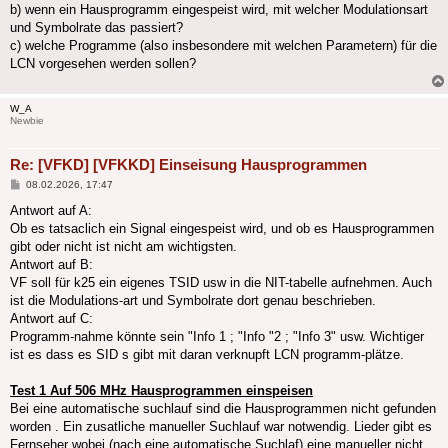
b) wenn ein Hausprogramm eingespeist wird, mit welcher Modulationsart
und Symbolrate das passiert?
c) welche Programme (also insbesondere mit welchen Parametern) für die
LCN vorgesehen werden sollen?
W_A
Newbie
Re: [VFKD] [VFKKD] Einseisung Hausprogrammen
Beitrag
08.02.2026, 17:47
Antwort auf A:
Ob es tatsaclich ein Signal eingespeist wird, und ob es Hausprogrammen
gibt oder nicht ist nicht am wichtigsten.
Antwort auf B:
VF soll für k25 ein eigenes TSID usw in die NIT-tabelle aufnehmen. Auch
ist die Modulations-art und Symbolrate dort genau beschrieben.
Antwort auf C:
Programm-nahme könnte sein "Info 1 ; "Info "2 ; "Info 3" usw. Wichtiger
ist es dass es SID s gibt mit daran verknupft LCN programm-plätze.
Test 1 Auf 506 MHz Hausprogrammen einspeisen
Bei eine automatische suchlauf sind die Hausprogrammen nicht gefunden
worden . Ein zusatliche manueller Suchlauf war notwendig. Lieder gibt es
Fernseher wobei (nach eine automatische Suchlaf) eine manueller nicht