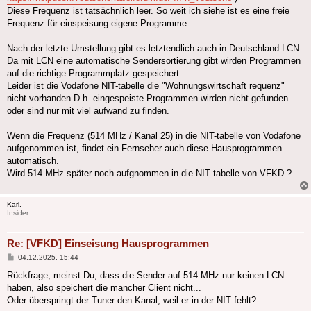
Diese Frequenz ist tatsächnlich leer. So weit ich siehe ist es eine freie
Frequenz für einspeisung eigene Programme.
Nach der letzte Umstellung gibt es letztendlich auch in Deutschland LCN.
Da mit LCN eine automatische Sendersortierung gibt wirden Programmen
auf die richtige Programmplatz gespeichert.
Leider ist die Vodafone NIT-tabelle die "Wohnungswirtschaft requenz"
nicht vorhanden D.h. eingespeiste Programmen wirden nicht gefunden
oder sind nur mit viel aufwand zu finden.
Wenn die Frequenz (514 MHz / Kanal 25) in die NIT-tabelle von Vodafone
aufgenommen ist, findet ein Fernseher auch diese Hausprogrammen
automatisch.
Wird 514 MHz später noch aufgnommen in die NIT tabelle von VFKD ?
Karl.
Insider
Re: [VFKD] Einseisung Hausprogrammen
Beitrag
04.12.2025, 15:44
Rückfrage, meinst Du, dass die Sender auf 514 MHz nur keinen LCN
haben, also speichert die mancher Client nicht...
Oder überspringt der Tuner den Kanal, weil er in der NIT fehlt?