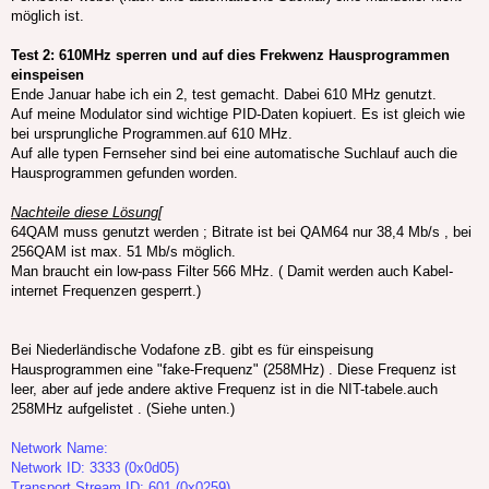
möglich ist.
Test 2: 610MHz sperren und auf dies Frekwenz Hausprogrammen
einspeisen
Ende Januar habe ich ein 2, test gemacht. Dabei 610 MHz genutzt.
Auf meine Modulator sind wichtige PID-Daten kopiuert. Es ist gleich wie
bei ursprungliche Programmen.auf 610 MHz.
Auf alle typen Fernseher sind bei eine automatische Suchlauf auch die
Hausprogrammen gefunden worden.
Nachteile diese Lösung[
64QAM muss genutzt werden ; Bitrate ist bei QAM64 nur 38,4 Mb/s , bei
256QAM ist max. 51 Mb/s möglich.
Man braucht ein low-pass Filter 566 MHz. ( Damit werden auch Kabel-
internet Frequenzen gesperrt.)
Bei Niederländische Vodafone zB. gibt es für einspeisung
Hausprogrammen eine "fake-Frequenz" (258MHz) . Diese Frequenz ist
leer, aber auf jede andere aktive Frequenz ist in die NIT-tabele.auch
258MHz aufgelistet . (Siehe unten.)
Network Name:
Network ID: 3333 (0x0d05)
Transport Stream ID: 601 (0x0259)