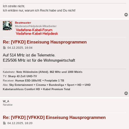
Ich streite nicht.
Ich erkläre nur, warum ich Recht habe und Du nicht!
Beatmaster
Moderator/Helpdesk-Mitarbeiter
Re: [VFKD] Einseisung Hausprogrammen
Beitrag
04.12.2025, 16:04
Auf 514 MHz ist die Telemetrie.
E25/506 MHz ist für die Wohnungwirtschaft
Kabelnetz:
Netz Hildesheim (Alfeld). 862 MHz und 1000 Mbit/s
TV:
Sharp 43 Zoll UHD-TV
Receiver:
Humax ESD-160c/VE + Festplatte 1 TB
Abo:
Sky Entertainment + Cinema + Bundesliga + Sport + HD + UHD
Kabelanschluss Comfort HD + Kabel Premium Total
W_A
Newbie
Re: [VFKD] [VFKKD] Einseisung Hausprogrammen
Beitrag
04.12.2025, 16:20