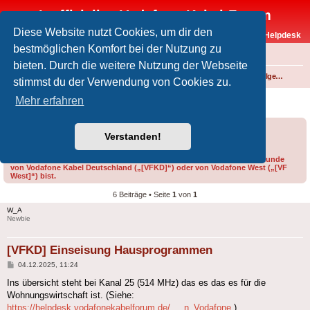
Inoffizielles Vodafone-Kabel-Forum
Diese Website nutzt Cookies, um dir den
Vodafone-Kabel-Helpdesk
bestmöglichen Komfort bei der Nutzung zu
FAQ
bieten. Durch die weitere Nutzung der Webseite
Foren-Übersicht
Fernsehen und Radio über Kabel
Technik (Kabelanschluss, Receiver, Module, Smartcards,...)
Technik allgemein
stimmst du der Verwendung von Cookies zu.
[VFKD] Einseisung Hausprogrammen
Mehr erfahren
Forumsregeln
Forenregeln
Verstanden!
Bitte gib bei der Erstellung eines Threads im Feld „Präfix“ an, ob du Kunde
von Vodafone Kabel Deutschland („[VFKD]“) oder von Vodafone West („[VF
West]“) bist.
6 Beiträge • Seite
1
von
1
W_A
Newbie
[VFKD] Einseisung Hausprogrammen
Beitrag
04.12.2025, 11:24
Ins übersicht steht bei Kanal 25 (514 MHz) das es das es für die
Wohnungswirtschaft ist. (Siehe:
https://helpdesk.vodafonekabelforum.de/ ... n_Vodafone
)