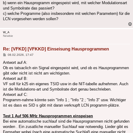
b) wenn ein Hausprogramm eingespeist wird, mit welcher Modulationsart
und Symbolrate das passiert?
c) welche Programme (also insbesondere mit welchen Parametern) für die
LCN vorgesehen werden sollen?
W_A
Newbie
Re: [VFKD] [VFKKD] Einseisung Hausprogrammen
Beitrag
08.02.2026, 17:47
Antwort auf A:
Ob es tatsaclich ein Signal eingespeist wird, und ob es Hausprogrammen
gibt oder nicht ist nicht am wichtigsten.
Antwort auf B:
VF soll für k25 ein eigenes TSID usw in die NIT-tabelle aufnehmen. Auch
ist die Modulations-art und Symbolrate dort genau beschrieben.
Antwort auf C:
Programm-nahme könnte sein "Info 1 ; "Info "2 ; "Info 3" usw. Wichtiger
ist es dass es SID s gibt mit daran verknupft LCN programm-plätze.
Test 1 Auf 506 MHz Hausprogrammen einspeisen
Bei eine automatische suchlauf sind die Hausprogrammen nicht gefunden
worden . Ein zusatliche manueller Suchlauf war notwendig. Lieder gibt es
Fernseher wobei (nach eine automatische Suchlaf) eine manueller nicht