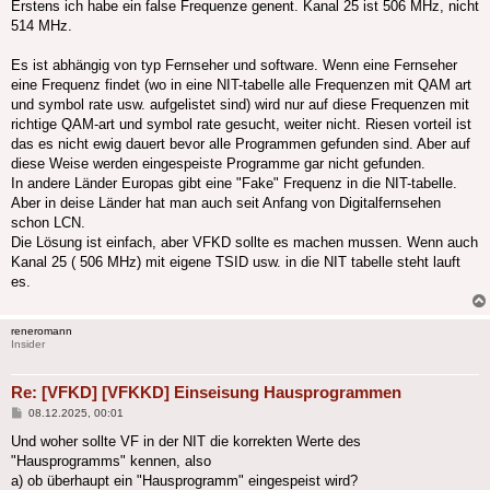
Erstens ich habe ein false Frequenze genent. Kanal 25 ist 506 MHz, nicht
514 MHz.
Es ist abhängig von typ Fernseher und software. Wenn eine Fernseher
eine Frequenz findet (wo in eine NIT-tabelle alle Frequenzen mit QAM art
und symbol rate usw. aufgelistet sind) wird nur auf diese Frequenzen mit
richtige QAM-art und symbol rate gesucht, weiter nicht. Riesen vorteil ist
das es nicht ewig dauert bevor alle Programmen gefunden sind. Aber auf
diese Weise werden eingespeiste Programme gar nicht gefunden.
In andere Länder Europas gibt eine "Fake" Frequenz in die NIT-tabelle.
Aber in deise Länder hat man auch seit Anfang von Digitalfernsehen
schon LCN.
Die Lösung ist einfach, aber VFKD sollte es machen mussen. Wenn auch
Kanal 25 ( 506 MHz) mit eigene TSID usw. in die NIT tabelle steht lauft
es.
reneromann
Insider
Re: [VFKD] [VFKKD] Einseisung Hausprogrammen
Beitrag
08.12.2025, 00:01
Und woher sollte VF in der NIT die korrekten Werte des
"Hausprogramms" kennen, also
a) ob überhaupt ein "Hausprogramm" eingespeist wird?