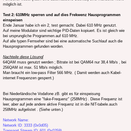
möglich ist.
Test 2: 610MHz sperren und auf dies Frekwenz Hausprogrammen
einspeisen
Ende Januar habe ich ein 2, test gemacht. Dabei 610 MHz genutzt.
Auf meine Modulator sind wichtige PID-Daten kopiuert. Es ist gleich wie
bei ursprungliche Programmen.auf 610 MHz.
Auf alle typen Fernseher sind bei eine automatische Suchlauf auch die
Hausprogrammen gefunden worden.
Nachteile diese Lösung[
64QAM muss genutzt werden ; Bitrate ist bei QAM64 nur 38,4 Mb/s , bei
256QAM ist max. 51 Mb/s möglich.
Man braucht ein low-pass Filter 566 MHz. ( Damit werden auch Kabel-
internet Frequenzen gesperrt.)
Bei Niederländische Vodafone zB. gibt es für einspeisung
Hausprogrammen eine "fake-Frequenz" (258MHz) . Diese Frequenz ist
leer, aber auf jede andere aktive Frequenz ist in die NIT-tabele.auch
258MHz aufgelistet . (Siehe unten.)
Network Name:
Network ID: 3333 (0x0d05)
Transport Stream ID: 601 (0x0259)