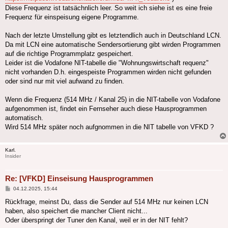
Diese Frequenz ist tatsächnlich leer. So weit ich siehe ist es eine freie
Frequenz für einspeisung eigene Programme.
Nach der letzte Umstellung gibt es letztendlich auch in Deutschland LCN.
Da mit LCN eine automatische Sendersortierung gibt wirden Programmen
auf die richtige Programmplatz gespeichert.
Leider ist die Vodafone NIT-tabelle die "Wohnungswirtschaft requenz"
nicht vorhanden D.h. eingespeiste Programmen wirden nicht gefunden
oder sind nur mit viel aufwand zu finden.
Wenn die Frequenz (514 MHz / Kanal 25) in die NIT-tabelle von Vodafone
aufgenommen ist, findet ein Fernseher auch diese Hausprogrammen
automatisch.
Wird 514 MHz später noch aufgnommen in die NIT tabelle von VFKD ?
Karl.
Insider
Re: [VFKD] Einseisung Hausprogrammen
Beitrag
04.12.2025, 15:44
Rückfrage, meinst Du, dass die Sender auf 514 MHz nur keinen LCN
haben, also speichert die mancher Client nicht...
Oder überspringt der Tuner den Kanal, weil er in der NIT fehlt?