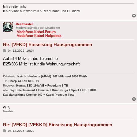
Ich streite nicht.
Ich erkläre nur, warum ich Recht habe und Du nicht!
Beatmaster
Moderator/Helpdesk-Mitarbeiter
Re: [VFKD] Einseisung Hausprogrammen
Beitrag
04.12.2025, 16:04
Auf 514 MHz ist die Telemetrie.
E25/506 MHz ist für die Wohnungwirtschaft
Kabelnetz:
Netz Hildesheim (Alfeld). 862 MHz und 1000 Mbit/s
TV:
Sharp 43 Zoll UHD-TV
Receiver:
Humax ESD-160c/VE + Festplatte 1 TB
Abo:
Sky Entertainment + Cinema + Bundesliga + Sport + HD + UHD
Kabelanschluss Comfort HD + Kabel Premium Total
W_A
Newbie
Re: [VFKD] [VFKKD] Einseisung Hausprogrammen
Beitrag
04.12.2025, 16:20