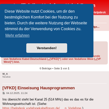
Inoffizielles Vodafone-Kabel-Forum
Diese Website nutzt Cookies, um dir den
Vodafone-Kabel-Helpdesk
bestmöglichen Komfort bei der Nutzung zu
FAQ
bieten. Durch die weitere Nutzung der Webseite
Foren-Übersicht
Fernsehen und Radio über Kabel
Technik (Kabelanschluss, Receiver, Module, Smartcards,...)
Technik allgemein
stimmst du der Verwendung von Cookies zu.
[VFKD] Einseisung Hausprogrammen
Mehr erfahren
Forumsregeln
Forenregeln
Verstanden!
Bitte gib bei der Erstellung eines Threads im Feld „Präfix“ an, ob du Kunde
von Vodafone Kabel Deutschland („[VFKD]“) oder von Vodafone West („[VF
West]“) bist.
6 Beiträge • Seite
1
von
1
W_A
Newbie
[VFKD] Einseisung Hausprogrammen
Beitrag
04.12.2025, 11:24
Ins übersicht steht bei Kanal 25 (514 MHz) das es das es für die
Wohnungswirtschaft ist. (Siehe:
https://helpdesk.vodafonekabelforum.de/ ... n_Vodafone
)