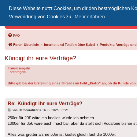
Diese Website nutzt Cookies, um dir den bestmöglichen Kom
Inoff
Verwendung von Cookies zu.
Mehr erfahren
Der Treffp
FAQ
Foren-Übersicht
Internet und Telefon über Kabel
Produkte, Verträge un
Kündigt ihr eure Verträge?
Forumsregeln
Forenregeln
Bitte gib bei der Erstellung eines Threads im Feld „Präfix“ an, ob du Kunde vo
Re: Kündigt ihr eure Verträge?
Beitrag
von
Democratizer
»
16.09.2025, 22:21
250er für 20€ wäre ein knaller, würde ich nehmen.
1000er für 35€ wäre auch machbar, aber da stellt sich Vodafone bisher st
Alles was größer als ne 50er ist kostet gleich fast die 1000er.