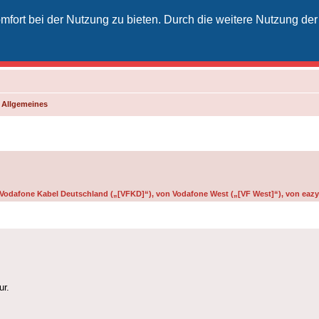
fort bei der Nutzung zu bieten. Durch die weitere Nutzung der
izielles Vodafone-Kabel-Forum
unkt für Kabelkunden von Vodafone - von Kunden für Kunden
d Allgemeines
n Vodafone Kabel Deutschland („[VFKD]“), von Vodafone West („[VF West]“), von eazy 
ur.