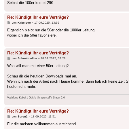
Selbst die 100er kostet 29€...
Re: Kündigt ihr eure Verträge?
Beitrag
von
Kabelotto
»
17.09.2025, 13:36
Eigentlich bleibt nur die 50er oder die 1000er Leitung,
wobei ich die 50er favorisiere.
Re: Kündigt ihr eure Verträge?
Beitrag
von
Schrottionline
»
18.09.2025, 07:28
Was will man mit einer 50er-Leitung?
Schau dir die heutigen Downloads mal an.
Wenn ich nach der Arbeit nach Hause komme, dann hab ich keine Zeit St
heute nicht mehr.
Vodafone Kabel 1 Gbit/s | MagentaTV Smart 2.0
Re: Kündigt ihr eure Verträge?
Beitrag
von
Soren2
»
18.09.2025, 11:51
Für die meisten vollkommen ausreichend.