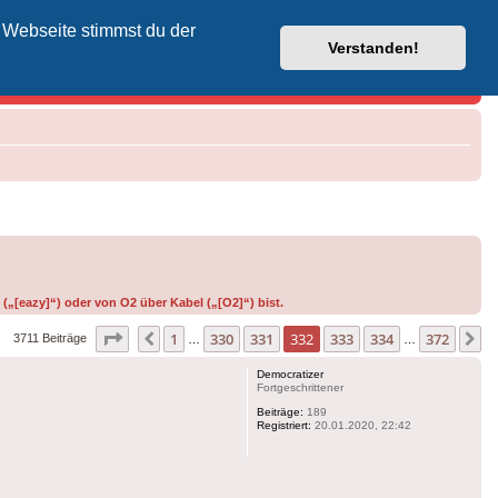
 Webseite stimmst du der
Vodafone-Kabel-Helpdesk
Verstanden!
(„[eazy]“) oder von O2 über Kabel („[O2]“) bist.
Seite
332
von
372
1
330
331
332
333
334
372
Vorherige
N
3711 Beiträge
…
…
Democratizer
Fortgeschrittener
Beiträge:
189
Registriert:
20.01.2020, 22:42