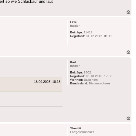
ert so wie Schluckauf und laut
Na
ob
Flole
Insider
Beiträge:
11418
Registriert:
31.12.2015, 01:11
Na
ob
Karl.
Insider
Beiträge:
8902
Registriert:
05.10.2018, 17:08
Wohnort:
Balkonien
18.09.2025, 18:18
Bundesland:
Niedersachsen
Na
ob
Sheriff6
Fortgeschrittener