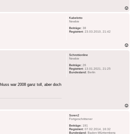
Na
ob
Kabelotto
Newbie
Beiträge:
38
Registriert:
23.03.2010, 21:42
Na
ob
Schrottionline
Newbie
Beiträge:
26
Registriert:
13.01.2021, 21:25
Bundesland:
Berlin
luss war 2008 ganz toll, aber doch
Na
ob
Soren2
Fortgeschrittener
Beiträge:
191
Registriert:
07.02.2014, 16:32
Bundesland:
Baden-Württemberg