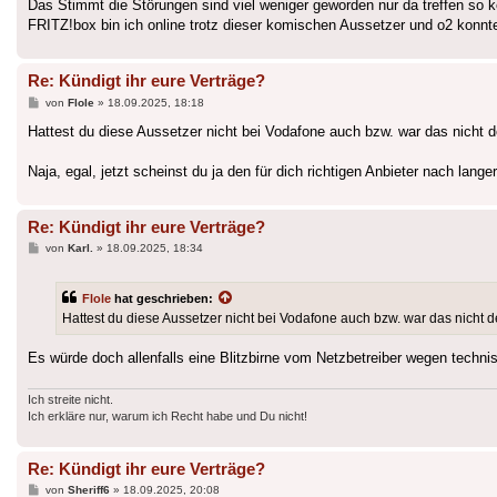
Das Stimmt die Störungen sind viel weniger geworden nur da treffen so k
FRITZ!box bin ich online trotz dieser komischen Aussetzer und o2 konnte
Re: Kündigt ihr eure Verträge?
Beitrag
von
Flole
»
18.09.2025, 18:18
Hattest du diese Aussetzer nicht bei Vodafone auch bzw. war das nicht
Naja, egal, jetzt scheinst du ja den für dich richtigen Anbieter nach lan
Re: Kündigt ihr eure Verträge?
Beitrag
von
Karl.
»
18.09.2025, 18:34
Flole
hat geschrieben:
Hattest du diese Aussetzer nicht bei Vodafone auch bzw. war das nicht
Es würde doch allenfalls eine Blitzbirne vom Netzbetreiber wegen techn
Ich streite nicht.
Ich erkläre nur, warum ich Recht habe und Du nicht!
Re: Kündigt ihr eure Verträge?
Beitrag
von
Sheriff6
»
18.09.2025, 20:08