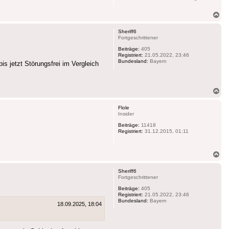
Na
ob
Sheriff6
Fortgeschrittener
Beiträge:
405
Registriert:
21.05.2022, 23:46
Bundesland:
Bayern
s jetzt Störungsfrei im Vergleich
Na
ob
Flole
Insider
Beiträge:
11418
Registriert:
31.12.2015, 01:11
Na
ob
Sheriff6
Fortgeschrittener
Beiträge:
405
Registriert:
21.05.2022, 23:46
Bundesland:
Bayern
18.09.2025, 18:04