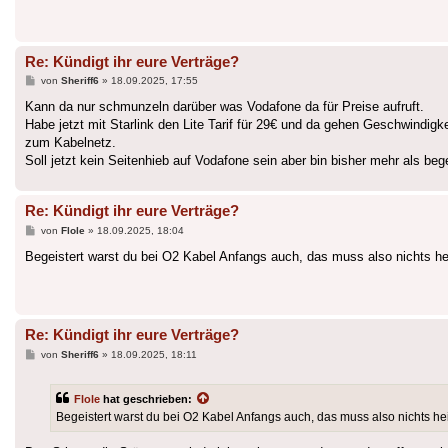
Re: Kündigt ihr eure Verträge?
Beitrag
von
Sheriff6
»
18.09.2025, 17:55
Kann da nur schmunzeln darüber was Vodafone da für Preise aufruft.
Habe jetzt mit Starlink den Lite Tarif für 29€ und da gehen Geschwindig
zum Kabelnetz.
Soll jetzt kein Seitenhieb auf Vodafone sein aber bin bisher mehr als bege
Re: Kündigt ihr eure Verträge?
Beitrag
von
Flole
»
18.09.2025, 18:04
Begeistert warst du bei O2 Kabel Anfangs auch, das muss also nichts h
Re: Kündigt ihr eure Verträge?
Beitrag
von
Sheriff6
»
18.09.2025, 18:11
Flole
hat geschrieben:
Begeistert warst du bei O2 Kabel Anfangs auch, das muss also nichts h