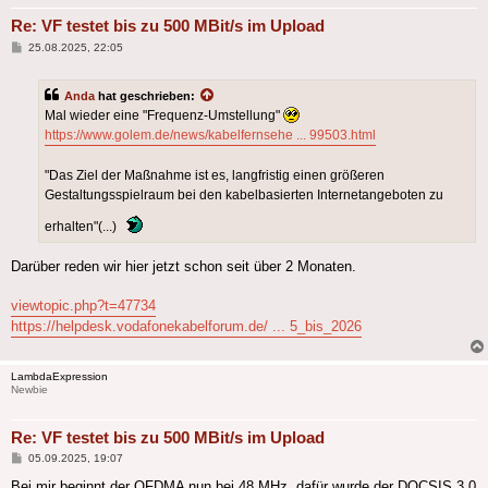
Re: VF testet bis zu 500 MBit/s im Upload
Beitrag
25.08.2025, 22:05
Anda
hat geschrieben:
Mal wieder eine "Frequenz-Umstellung"
https://www.golem.de/news/kabelfernsehe ... 99503.html
"Das Ziel der Maßnahme ist es, langfristig einen größeren
Gestaltungsspielraum bei den kabelbasierten Internetangeboten zu
erhalten"(...)
Darüber reden wir hier jetzt schon seit über 2 Monaten.
viewtopic.php?t=47734
https://helpdesk.vodafonekabelforum.de/ ... 5_bis_2026
LambdaExpression
Newbie
Re: VF testet bis zu 500 MBit/s im Upload
Beitrag
05.09.2025, 19:07
Bei mir beginnt der OFDMA nun bei 48 MHz, dafür wurde der DOCSIS 3.0