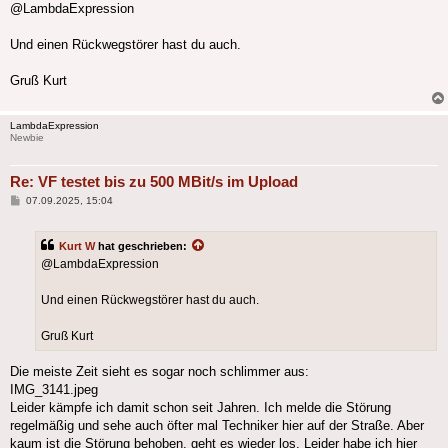
@LambdaExpression
Und einen Rückwegstörer hast du auch.
Gruß Kurt
LambdaExpression
Newbie
Re: VF testet bis zu 500 MBit/s im Upload
Beitrag
07.09.2025, 15:04
Kurt W
hat geschrieben:
@LambdaExpression
Und einen Rückwegstörer hast du auch.
Gruß Kurt
Die meiste Zeit sieht es sogar noch schlimmer aus:
IMG_3141.jpeg
Leider kämpfe ich damit schon seit Jahren. Ich melde die Störung
regelmäßig und sehe auch öfter mal Techniker hier auf der Straße. Aber
kaum ist die Störung behoben, geht es wieder los. Leider habe ich hier