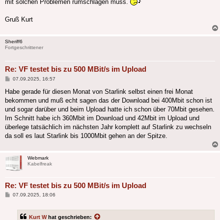
mit solchen Problemen rumschlagen muss.
Gruß Kurt
Sheriff6
Fortgeschrittener
Re: VF testet bis zu 500 MBit/s im Upload
Beitrag
07.09.2025, 16:57
Habe gerade für diesen Monat von Starlink selbst einen frei Monat
bekommen und muß echt sagen das der Download bei 400Mbit schon ist
und sogar darüber und beim Upload hatte ich schon über 70Mbit gesehen.
Im Schnitt habe ich 360Mbit im Download und 42Mbit im Upload und
überlege tatsächlich im nächsten Jahr komplett auf Starlink zu wechseln
da soll es laut Starlink bis 1000Mbit gehen an der Spitze.
Webmark
Kabelfreak
Re: VF testet bis zu 500 MBit/s im Upload
Beitrag
07.09.2025, 18:06
Kurt W
hat geschrieben: