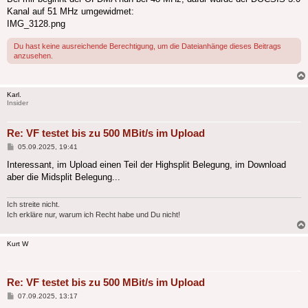
Kanal auf 51 MHz umgewidmet:
IMG_3128.png
Du hast keine ausreichende Berechtigung, um die Dateianhänge dieses Beitrags
anzusehen.
Karl.
Insider
Re: VF testet bis zu 500 MBit/s im Upload
Beitrag
05.09.2025, 19:41
Interessant, im Upload einen Teil der Highsplit Belegung, im Download
aber die Midsplit Belegung...
Ich streite nicht.
Ich erkläre nur, warum ich Recht habe und Du nicht!
Kurt W
Re: VF testet bis zu 500 MBit/s im Upload
Beitrag
07.09.2025, 13:17