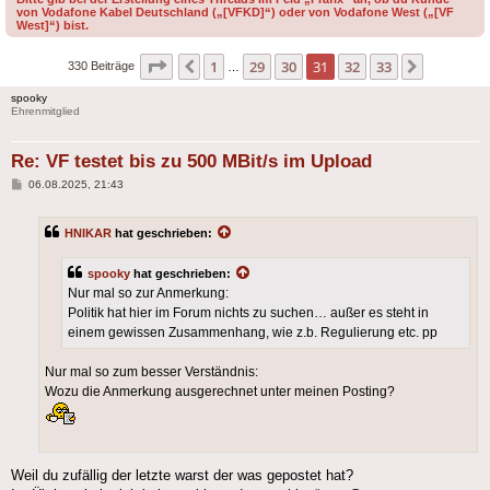
von Vodafone Kabel Deutschland („[VFKD]“) oder von Vodafone West („[VF
West]“) bist.
Seite
31
von
33
1
29
30
31
32
33
Vorherige
Nächste
330 Beiträge
…
spooky
Ehrenmitglied
Re: VF testet bis zu 500 MBit/s im Upload
Beitrag
06.08.2025, 21:43
HNIKAR
hat geschrieben:
spooky
hat geschrieben:
Nur mal so zur Anmerkung:
Politik hat hier im Forum nichts zu suchen… außer es steht in
einem gewissen Zusammenhang, wie z.b. Regulierung etc. pp
Nur mal so zum besser Verständnis:
Wozu die Anmerkung ausgerechnet unter meinen Posting?
Weil du zufällig der letzte warst der was gepostet hat?