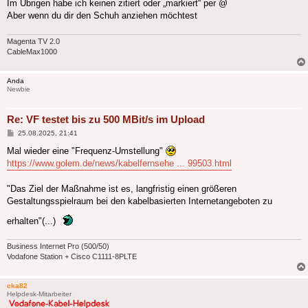
Im Übrigen habe ich keinen zitiert oder „markiert“ per @
Aber wenn du dir den Schuh anziehen möchtest
Magenta TV 2.0
CableMax1000
Anda
Newbie
Re: VF testet bis zu 500 MBit/s im Upload
Beitrag
25.08.2025, 21:41
Mal wieder eine "Frequenz-Umstellung"
https://www.golem.de/news/kabelfernsehe ... 99503.html
"Das Ziel der Maßnahme ist es, langfristig einen größeren
Gestaltungsspielraum bei den kabelbasierten Internetangeboten zu
erhalten"(...)
Business Internet Pro (500/50)
Vodafone Station + Cisco C1111-8PLTE
cka82
Helpdesk-Mitarbeiter