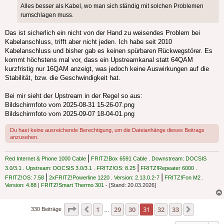
Alles besser als Kabel, wo man sich ständig mit solchen Problemen
rumschlagen muss.
Das ist sicherlich ein nicht von der Hand zu weisendes Problem bei
Kabelanschluss, trifft aber nicht jeden. Ich habe seit 2010
Kabelanschluss und bisher gab es keinen spürbaren Rückwegstörer. Es
kommt höchstens mal vor, dass ein Upstreamkanal statt 64QAM
kurzfristig nur 16QAM anzeigt, was jedoch keine Auswirkungen auf die
Stabilität, bzw. die Geschwindigkeit hat.
Bei mir sieht der Upstream in der Regel so aus:
Bildschirmfoto vom 2025-08-31 15-26-07.png
Bildschirmfoto vom 2025-09-07 18-04-01.png
Du hast keine ausreichende Berechtigung, um die Dateianhänge dieses Beitrags
anzusehen.
|
Red Internet & Phone 1000 Cable
FRITZ!Box 6591 Cable . Downstream: DOCSIS
|
3.0/3.1 . Upstream: DOCSIS 3.0/3.1 . FRITZ!OS: 8.25
FRITZ!Repeater 6000 .
|
|
FRITZ!OS: 7.58
2xFRITZ!Powerline 1220 . Version: 2.13.0.2-7
FRITZ!Fon M2 .
Version: 4.88
|
FRITZ!Smart Thermo 301
- [Stand: 20.03.2026]
Seite
31
von
33
1
29
30
31
32
33
Vorherige
Nächste
330 Beiträge
…