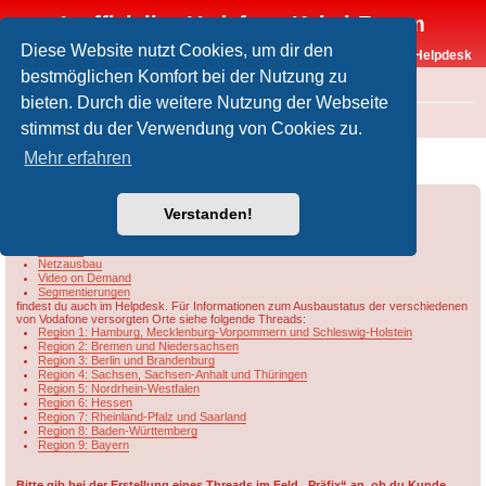
Inoffizielles Vodafone-Kabel-Forum
Diese Website nutzt Cookies, um dir den
Vodafone-Kabel-Helpdesk
bestmöglichen Komfort bei der Nutzung zu
FAQ
bieten. Durch die weitere Nutzung der Webseite
Foren-Übersicht
Rund um Vodafone / Aktuelles
Netzausbau
stimmst du der Verwendung von Cookies zu.
VF testet bis zu 500 MBit/s im Upload
Mehr erfahren
Forumsregeln
Forenregeln
Verstanden!
Informationen u.a. zu
DOCSIS
Netzausbau
Video on Demand
Segmentierungen
findest du auch im Helpdesk. Für Informationen zum Ausbaustatus der verschiedenen
von Vodafone versorgten Orte siehe folgende Threads:
Region 1: Hamburg, Mecklenburg-Vorpommern und Schleswig-Holstein
Region 2: Bremen und Niedersachsen
Region 3: Berlin und Brandenburg
Region 4: Sachsen, Sachsen-Anhalt und Thüringen
Region 5: Nordrhein-Westfalen
Region 6: Hessen
Region 7: Rheinland-Pfalz und Saarland
Region 8: Baden-Württemberg
Region 9: Bayern
Bitte gib bei der Erstellung eines Threads im Feld „Präfix“ an, ob du Kunde