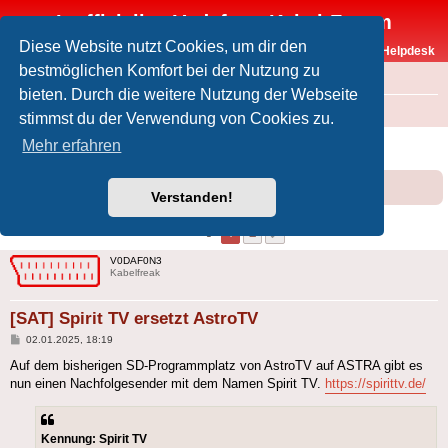
Inoffizielles Vodafone-Kabel-Forum
Diese Website nutzt Cookies, um dir den
Vodafone-Kabel-Helpdesk
bestmöglichen Komfort bei der Nutzung zu
FAQ
bieten. Durch die weitere Nutzung der Webseite
Foren-Übersicht
Offtopic
Medien
stimmst du der Verwendung von Cookies zu.
[SAT] Spirit TV ersetzt AstroTV
Mehr erfahren
Forumsregeln
Forenregeln
Verstanden!
1
2
Nächste
18 Beiträge
V0DAF0N3
Kabelfreak
[SAT] Spirit TV ersetzt AstroTV
Beitrag
02.01.2025, 18:19
Auf dem bisherigen SD-Programmplatz von AstroTV auf ASTRA gibt es
nun einen Nachfolgesender mit dem Namen Spirit TV.
https://spirittv.de/
Kennung: Spirit TV