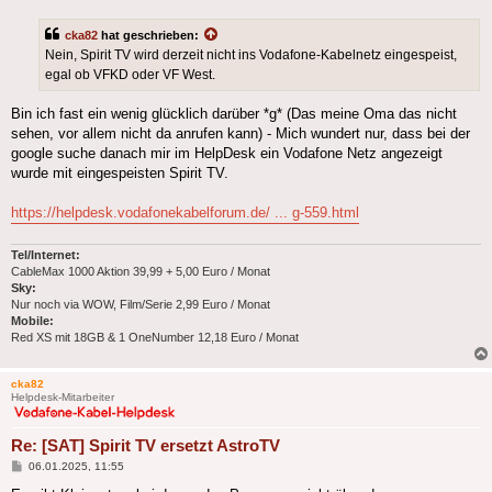
cka82
hat geschrieben:
Nein, Spirit TV wird derzeit nicht ins Vodafone-Kabelnetz eingespeist,
egal ob VFKD oder VF West.
Bin ich fast ein wenig glücklich darüber *g* (Das meine Oma das nicht
sehen, vor allem nicht da anrufen kann) - Mich wundert nur, dass bei der
google suche danach mir im HelpDesk ein Vodafone Netz angezeigt
wurde mit eingespeisten Spirit TV.
https://helpdesk.vodafonekabelforum.de/ ... g-559.html
Tel/Internet:
CableMax 1000 Aktion 39,99 + 5,00 Euro / Monat
Sky:
Nur noch via WOW, Film/Serie 2,99 Euro / Monat
Mobile:
Red XS mit 18GB & 1 OneNumber 12,18 Euro / Monat
cka82
Helpdesk-Mitarbeiter
Re: [SAT] Spirit TV ersetzt AstroTV
Beitrag
06.01.2025, 11:55