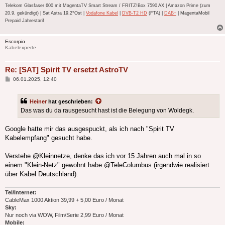
Telekom Glasfaser 600 mit MagentaTV Smart Stream / FRITZ!Box 7590 AX | Amazon Prime (zum
20.9. gekündigt) | Sat Astra 19,2°Ost |
Vodafone Kabel
|
DVB-T2 HD
(FTA) |
DAB+
| MagentaMobil
Prepaid Jahrestarif
Escorpio
Kabelexperte
Re: [SAT] Spirit TV ersetzt AstroTV
Beitrag
06.01.2025, 12:40
Heiner
hat geschrieben:
Das was du da rausgesucht hast ist die Belegung von Woldegk.
Google hatte mir das ausgespuckt, als ich nach "Spirit TV
Kabelempfang" gesucht habe.
Verstehe @Kleinnetze, denke das ich vor 15 Jahren auch mal in so
einem "Klein-Netz" gewohnt habe @TeleColumbus (irgendwie realisiert
über Kabel Deutschland).
Tel/Internet:
CableMax 1000 Aktion 39,99 + 5,00 Euro / Monat
Sky:
Nur noch via WOW, Film/Serie 2,99 Euro / Monat
Mobile: