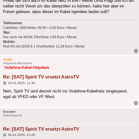
Findet der sich auch im Kabel Netz in BW? Meine Oma Fragt und ich bin
selber nicht Vorort um das überprüfen zu können, hatte hier aber im
Forum gelesen, dass dieser im Kabel irgendwo laufen soll?
Tel/Internet:
CableMax 1000 Aktion 39,99 + 5,00 Euro / Monat
Sky:
Nur noch via WOW, Film/Serie 2,99 Euro / Monat
Mobile:
Red XS mit 18GB & 1 OneNumber 12,18 Euro / Monat
cka82
Helpdesk-Mitarbeiter
Re: [SAT] Spirit TV ersetzt AstroTV
Beitrag
06.01.2025, 11:35
Nein, Spirit TV wird derzeit nicht ins Vodafone-Kabelnetz eingespeist,
egal ob VFKD oder VF West.
Escorpio
Kabelexperte
Re: [SAT] Spirit TV ersetzt AstroTV
Beitrag
06.01.2025, 11:46