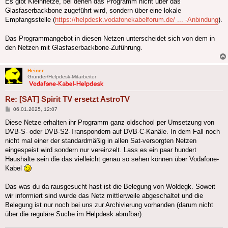
Es gibt Kleinnetze, bei denen das Programm nicht über das
Glasfaserbackbone zugeführt wird, sondern über eine lokale
Empfangsstelle (
https://helpdesk.vodafonekabelforum.de/ ... -Anbindung
).
Das Programmangebot in diesen Netzen unterscheidet sich von dem in
den Netzen mit Glasfaserbackbone-Zuführung.
Heiner
Gründer/Helpdesk-Mitarbeiter
Re: [SAT] Spirit TV ersetzt AstroTV
Beitrag
06.01.2025, 12:07
Diese Netze erhalten ihr Programm ganz oldschool per Umsetzung von
DVB-S- oder DVB-S2-Transpondern auf DVB-C-Kanäle. In dem Fall noch
nicht mal einer der standardmäßig in allen Sat-versorgten Netzen
eingespeist wird sondern nur vereinzelt. Lass es ein paar hundert
Haushalte sein die das vielleicht genau so sehen können über Vodafone-
Kabel
Das was du da rausgesucht hast ist die Belegung von Woldegk. Soweit
wir informiert sind wurde das Netz mittlerweile abgeschaltet und die
Belegung ist nur noch bei uns zur Archivierung vorhanden (darum nicht
über die reguläre Suche im Helpdesk abrufbar).