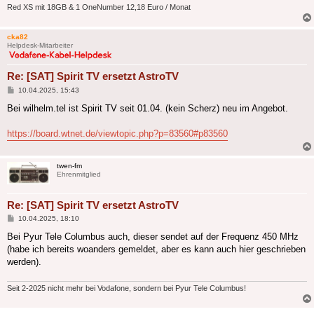
Red XS mit 18GB & 1 OneNumber 12,18 Euro / Monat
cka82
Helpdesk-Mitarbeiter
Re: [SAT] Spirit TV ersetzt AstroTV
Beitrag
10.04.2025, 15:43
Bei wilhelm.tel ist Spirit TV seit 01.04. (kein Scherz) neu im Angebot.
https://board.wtnet.de/viewtopic.php?p=83560#p83560
twen-fm
Ehrenmitglied
Re: [SAT] Spirit TV ersetzt AstroTV
Beitrag
10.04.2025, 18:10
Bei Pyur Tele Columbus auch, dieser sendet auf der Frequenz 450 MHz
(habe ich bereits woanders gemeldet, aber es kann auch hier geschrieben
werden).
Seit 2-2025 nicht mehr bei Vodafone, sondern bei Pyur Tele Columbus!