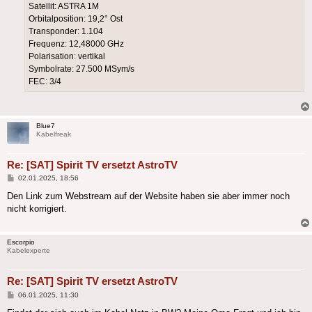
Satellit: ASTRA 1M
Orbitalposition: 19,2° Ost
Transponder: 1.104
Frequenz: 12,48000 GHz
Polarisation: vertikal
Symbolrate: 27.500 MSym/s
FEC: 3/4
Blue7
Kabelfreak
Re: [SAT] Spirit TV ersetzt AstroTV
Beitrag
02.01.2025, 18:56
Den Link zum Webstream auf der Website haben sie aber immer noch
nicht korrigiert.
Escorpio
Kabelexperte
Re: [SAT] Spirit TV ersetzt AstroTV
Beitrag
06.01.2025, 11:30