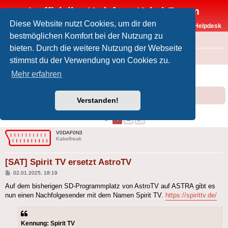
Inoffizielles Vodafone-Kabel-Forum
Diese Website nutzt Cookies, um dir den
Vodafone-Kabel-Helpdesk
bestmöglichen Komfort bei der Nutzung zu
FAQ
bieten. Durch die weitere Nutzung der Webseite
Foren-Übersicht
Offtopic
Medien
stimmst du der Verwendung von Cookies zu.
[SAT] Spirit TV ersetzt AstroTV
Mehr erfahren
Forumsregeln
Forenregeln
Verstanden!
1
2
Nächste
18 Beiträge
V0DAF0N3
Kabelfreak
[SAT] Spirit TV ersetzt AstroTV
Beitrag
02.01.2025, 18:19
Auf dem bisherigen SD-Programmplatz von AstroTV auf ASTRA gibt es
nun einen Nachfolgesender mit dem Namen Spirit TV.
https://spirittv.de/
Kennung: Spirit TV