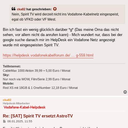
cka82
hat geschrieben:
Nein, Spirit TV wird derzeit nicht ins Vodafone-Kabelnetz eingespeist,
egal ob VFKD oder VF West.
Bin ich fast ein wenig glücklich darüber *g* (Das meine Oma das nicht
sehen, vor allem nicht da anrufen kann) - Mich wundert nur, dass bei der
google suche danach mir im HelpDesk ein Vodafone Netz angezeigt
wurde mit eingespeisten Spirit TV.
https://helpdesk.vodafonekabelforum.de/ ... g-559.html
Tel/Internet:
CableMax 1000 Aktion 39,99 + 5,00 Euro / Monat
Sky:
Nur noch via WOW, Film/Serie 2,99 Euro / Monat
Mobile:
Red XS mit 18GB & 1 OneNumber 12,18 Euro / Monat
cka82
Helpdesk-Mitarbeiter
Re: [SAT] Spirit TV ersetzt AstroTV
Beitrag
06.01.2025, 11:55