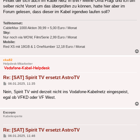
Findet der sich auch im Kabel Netz in BW? Meine Oma Fragt und ich bin
selber nicht Vorort um das überprüfen zu können, hatte hier aber im
Forum gelesen, dass dieser im Kabel irgendwo laufen soll?
Tel/Internet:
CableMax 1000 Aktion 39,99 + 5,00 Euro / Monat
Sky:
Nur noch via WOW, Film/Serie 2,99 Euro / Monat
Mobile:
Red XS mit 18GB & 1 OneNumber 12,18 Euro / Monat
cka82
Helpdesk-Mitarbeiter
Re: [SAT] Spirit TV ersetzt AstroTV
Beitrag
06.01.2025, 11:35
Nein, Spirit TV wird derzeit nicht ins Vodafone-Kabelnetz eingespeist,
egal ob VFKD oder VF West.
Escorpio
Kabelexperte
Re: [SAT] Spirit TV ersetzt AstroTV
Beitrag
06.01.2025, 11:46