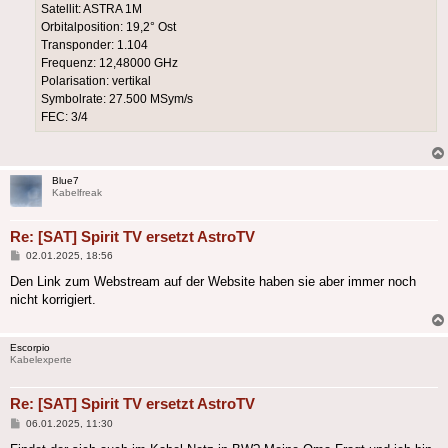
Satellit: ASTRA 1M
Orbitalposition: 19,2° Ost
Transponder: 1.104
Frequenz: 12,48000 GHz
Polarisation: vertikal
Symbolrate: 27.500 MSym/s
FEC: 3/4
Blue7
Kabelfreak
Re: [SAT] Spirit TV ersetzt AstroTV
Beitrag
02.01.2025, 18:56
Den Link zum Webstream auf der Website haben sie aber immer noch
nicht korrigiert.
Escorpio
Kabelexperte
Re: [SAT] Spirit TV ersetzt AstroTV
Beitrag
06.01.2025, 11:30