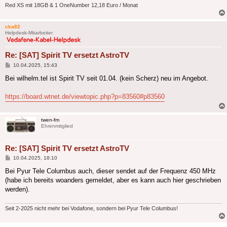
Red XS mit 18GB & 1 OneNumber 12,18 Euro / Monat
cka82
Helpdesk-Mitarbeiter
Re: [SAT] Spirit TV ersetzt AstroTV
Beitrag
10.04.2025, 15:43
Bei wilhelm.tel ist Spirit TV seit 01.04. (kein Scherz) neu im Angebot.
https://board.wtnet.de/viewtopic.php?p=83560#p83560
twen-fm
Ehrenmitglied
Re: [SAT] Spirit TV ersetzt AstroTV
Beitrag
10.04.2025, 18:10
Bei Pyur Tele Columbus auch, dieser sendet auf der Frequenz 450 MHz
(habe ich bereits woanders gemeldet, aber es kann auch hier geschrieben
werden).
Seit 2-2025 nicht mehr bei Vodafone, sondern bei Pyur Tele Columbus!