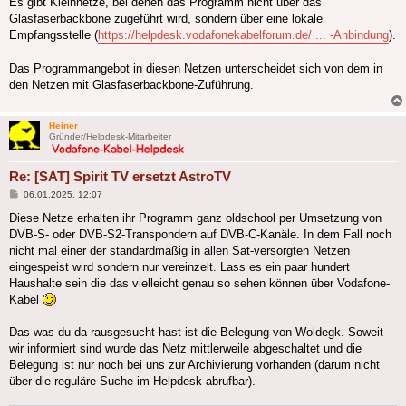
Es gibt Kleinnetze, bei denen das Programm nicht über das
Glasfaserbackbone zugeführt wird, sondern über eine lokale
Empfangsstelle (
https://helpdesk.vodafonekabelforum.de/ ... -Anbindung
).
Das Programmangebot in diesen Netzen unterscheidet sich von dem in
den Netzen mit Glasfaserbackbone-Zuführung.
Heiner
Gründer/Helpdesk-Mitarbeiter
Re: [SAT] Spirit TV ersetzt AstroTV
Beitrag
06.01.2025, 12:07
Diese Netze erhalten ihr Programm ganz oldschool per Umsetzung von
DVB-S- oder DVB-S2-Transpondern auf DVB-C-Kanäle. In dem Fall noch
nicht mal einer der standardmäßig in allen Sat-versorgten Netzen
eingespeist wird sondern nur vereinzelt. Lass es ein paar hundert
Haushalte sein die das vielleicht genau so sehen können über Vodafone-
Kabel
Das was du da rausgesucht hast ist die Belegung von Woldegk. Soweit
wir informiert sind wurde das Netz mittlerweile abgeschaltet und die
Belegung ist nur noch bei uns zur Archivierung vorhanden (darum nicht
über die reguläre Suche im Helpdesk abrufbar).