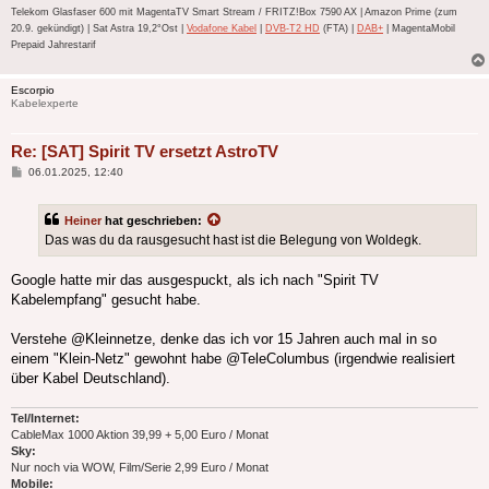
Telekom Glasfaser 600 mit MagentaTV Smart Stream / FRITZ!Box 7590 AX | Amazon Prime (zum
20.9. gekündigt) | Sat Astra 19,2°Ost |
Vodafone Kabel
|
DVB-T2 HD
(FTA) |
DAB+
| MagentaMobil
Prepaid Jahrestarif
Escorpio
Kabelexperte
Re: [SAT] Spirit TV ersetzt AstroTV
Beitrag
06.01.2025, 12:40
Heiner
hat geschrieben:
Das was du da rausgesucht hast ist die Belegung von Woldegk.
Google hatte mir das ausgespuckt, als ich nach "Spirit TV
Kabelempfang" gesucht habe.
Verstehe @Kleinnetze, denke das ich vor 15 Jahren auch mal in so
einem "Klein-Netz" gewohnt habe @TeleColumbus (irgendwie realisiert
über Kabel Deutschland).
Tel/Internet:
CableMax 1000 Aktion 39,99 + 5,00 Euro / Monat
Sky:
Nur noch via WOW, Film/Serie 2,99 Euro / Monat
Mobile: