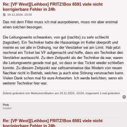
Re: [VF West][Leihbox] FRITZ!Box 6591 viele nicht
korrigierbare Fehler in 24h
Beitrag
19.11.2024, 10:02
Das mit dem Filter muss ich mal ausrpobieren, muss mir aber erstmal
einen solchen besorgen.
Die Leitungswerte schwanken, von gut (nachts) zu sehr schlecht
(tagsüber). Ein Techniker hatte die Hausanlage im Keller überprüft und
meinte es sei alle in Ordnung, nur der Verstärker sei am Limit. Hab jetzt
nochmal ein Ticket bei VF aufgemacht und hoffe, dass ein Techniker den
Verstärker austauscht. Zu dem Zeitpunkt als der Techniker da war, waren
die Leitungswerte gerade mal gut, so dass er das Ticket wieder schließen
konnte. Zu diesem Zeitpunkt war seltsamerweise das Modem von neuen
Nachbar nicht in Betrieb, welches ja auch eine Störung verursachen kann.
Vielen Dank schon mal für eure Antworten. Ich werde berichten, wenn ein
weiterer Techniker hier war.
Zuletzt geändert von
MarkusvonBaden
am 19.11.2024, 10:04, insgesamt 1-mal geändert.
Flole
Insider
Re: [VF West][Leihbox] FRITZ!Box 6591 viele nicht
korrigierbare Fehler in 24h