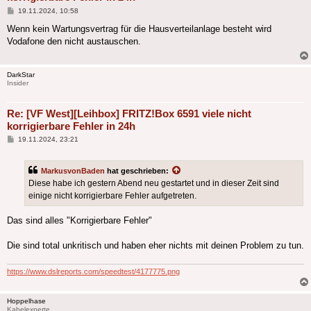
Beitrag
19.11.2024, 10:58
Wenn kein Wartungsvertrag für die Hausverteilanlage besteht wird
Vodafone den nicht austauschen.
DarkStar
Insider
Re: [VF West][Leihbox] FRITZ!Box 6591 viele nicht
korrigierbare Fehler in 24h
Beitrag
19.11.2024, 23:21
MarkusvonBaden
hat geschrieben:
Diese habe ich gestern Abend neu gestartet und in dieser Zeit sind
einige nicht korrigierbare Fehler aufgetreten.
Das sind alles "Korrigierbare Fehler"
Die sind total unkritisch und haben eher nichts mit deinen Problem zu tun.
https://www.dslreports.com/speedtest/4177775.png
Hoppelhase
Kabelexperte