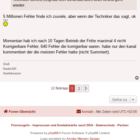
wieder.
5 Millionen Fehler finde ich zuviele, aber wenn der Techniker das sagt, ok
Momentan hab ich nach 10 Tagen Betrieb der Fritte maximal 4 nicht
Korrigierbare Fehler, 640 Fehler die korrigierbar waren. habe nur den kanal
kommentiert der die meisten Fehler hatte (nicht Summiert).
Gruß
Nauke100
Starlinknutzer
1
2
Nächste
12 Beiträge
Gehe zu
Foren-Übersicht
Kontakt
Alle Zeiten sind
UTC+02:00
Forenregeln
-
Impressum und Kontaktstelle nach DSA
-
Datenschutz
-
Partner
Powered by
phpBB
® Forum Software © phpBB Limited
Logo provided by
Annika Miersen Design