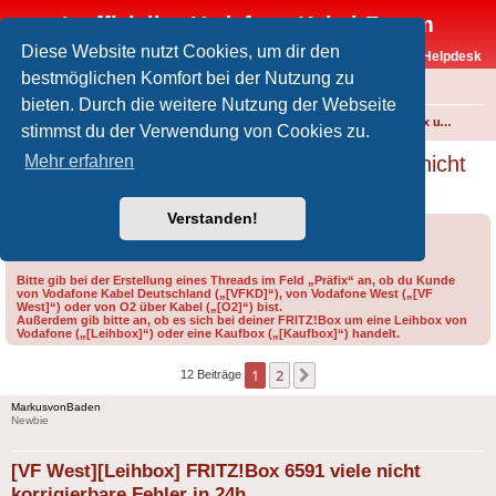
Inoffizielles Vodafone-Kabel-Forum
Diese Website nutzt Cookies, um dir den
Vodafone-Kabel-Helpdesk
bestmöglichen Komfort bei der Nutzung zu
FAQ
bieten. Durch die weitere Nutzung der Webseite
Foren-Übersicht
Internet und Telefon über Kabel
Technik (WLAN-Router, Kabelmodems, Verkabelung...)
FRITZ!Box und weitere Produkte von FRITZ! (ehem. AVM)
stimmst du der Verwendung von Cookies zu.
[VF West][Leihbox] FRITZ!Box 6591 viele nicht
Mehr erfahren
korrigierbare Fehler in 24h
Verstanden!
Forumsregeln
Forenregeln
Bitte gib bei der Erstellung eines Threads im Feld „Präfix“ an, ob du Kunde
von Vodafone Kabel Deutschland („[VFKD]“), von Vodafone West („[VF
West]“) oder von O2 über Kabel („[O2]“) bist.
Außerdem gib bitte an, ob es sich bei deiner FRITZ!Box um eine Leihbox von
Vodafone („[Leihbox]“) oder eine Kaufbox („[Kaufbox]“) handelt.
1
2
Nächste
12 Beiträge
MarkusvonBaden
Newbie
[VF West][Leihbox] FRITZ!Box 6591 viele nicht
korrigierbare Fehler in 24h