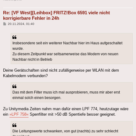
Re: [VF West][Leihbox] FRITZ!Box 6591 viele nicht
korrigierbare Fehler in 24h
Beitrag
20.11.2024, 01:40
Insbesondere seit ein weiterer Nachbar hier im Haus aufgeschaltet
wurde.
Zu diesem Zeitpunkt war seltsamerweise das Modem von neuen
Nachbar nicht in Betrieb
Deine Gerätschaften sind nicht zufälligerweise per WLAN mit dem
Kabelmodem verbunden?
Das mit dem Filter muss ich mal ausprobieren, muss mir aber erst
einmal solch einen besorgen.
Zu Unitymedia Zeiten nahm man dafür einen LPF 774, heutzutage wäre
ein
»LPF 758«
Sperrfilter mit >50 dB Sperrtiefe besser geeignet.
Die Leitungswerte schwanken, von gut (nachts) zu sehr schlecht