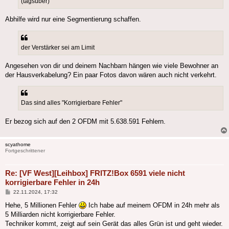
(tagsüber)
Abhilfe wird nur eine Segmentierung schaffen.
der Verstärker sei am Limit
Angesehen von dir und deinem Nachbarn hängen wie viele Bewohner an
der Hausverkabelung? Ein paar Fotos davon wären auch nicht verkehrt.
Das sind alles "Korrigierbare Fehler"
Er bezog sich auf den 2 OFDM mit 5.638.591 Fehlern.
scyathome
Fortgeschrittener
Re: [VF West][Leihbox] FRITZ!Box 6591 viele nicht
korrigierbare Fehler in 24h
Beitrag
22.11.2024, 17:32
Hehe, 5 Millionen Fehler
Ich habe auf meinem OFDM in 24h mehr als
5 Milliarden nicht korrigierbare Fehler.
Techniker kommt, zeigt auf sein Gerät das alles Grün ist und geht wieder.