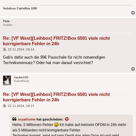
Vodafone CableMax 1000
Flole
Insider
Re: [VF West][Leihbox] FRITZ!Box 6591 viele nicht
korrigierbare Fehler in 24h
Beitrag
22.11.2024, 18:14
Gab's dafür auch die 99€ Pauschale für nicht notwendigen
Technikereinsatz? Oder hat man darauf verzichtet?
nauke100
Kabelfreak
Re: [VF West][Leihbox] FRITZ!Box 6591 viele nicht
korrigierbare Fehler in 24h
Beitrag
22.11.2024, 18:27
scyathome
hat geschrieben:
Hehe, 5 Millionen Fehler
Ich habe auf meinem OFDM in 24h mehr
als 5 Milliarden nicht korrigierbare Fehler.
Techniker kommt, zeigt auf sein Gerät das alles Grün ist und geht