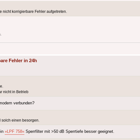
 nicht korrigierbare Fehler aufgetreten.
.
are Fehler in 24h
e.
nicht in Betrieb
elmodem verbunden?
l solch einen besorgen.
ein
»LPF 758«
Sperrfilter mit >50 dB Sperrtiefe besser geeignet.