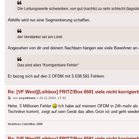
Die Leitungswerte schwanken, von gut (nachts) zu sehr schlecht (tagsüb
Abhilfe wird nur eine Segmentierung schaffen.
der Verstärker sei am Limit
Angesehen von dir und deinem Nachbarn hängen wie viele Bewohner an d
Das sind alles "Korrigierbare Fehler"
Er bezog sich auf den 2 OFDM mit 5.638.591 Fehlern.
Re: [VF West][Leihbox] FRITZ!Box 6591 viele nicht korrigierb
Beitrag
von
scyathome
»
22.11.2024, 17:32
Hehe, 5 Millionen Fehler
Ich habe auf meinem OFDM in 24h mehr als 5 M
Techniker kommt, zeigt auf sein Gerät das alles Grün ist und geht wieder
Vodafone CableMax 1000
Re: [VF West][Leihbox] FRITZ!Box 6591 viele nicht korrigierb