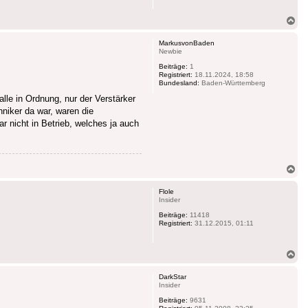
Na
ob
MarkusvonBaden
Newbie
Beiträge:
1
Registriert:
18.11.2024, 18:58
Bundesland:
Baden-Württemberg
lle in Ordnung, nur der Verstärker
niker da war, waren die
 nicht in Betrieb, welches ja auch
Na
ob
Flole
Insider
Beiträge:
11418
Registriert:
31.12.2015, 01:11
Na
ob
DarkStar
Insider
Beiträge:
9631