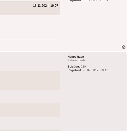
Registriert:
05.11.2008, 23:25
18.11.2024, 19:07
Na
ob
Hoppelhase
Kabelexperte
Beiträge:
920
Registriert:
26.07.2017, 18:42