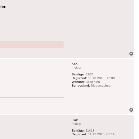
eten.
Na
ob
Karl.
Insider
Beiträge:
8902
Registriert:
05.10.2018, 17:08
Wohnort:
Balkonien
Bundesland:
Niedersachsen
Na
ob
Flole
Insider
Beiträge:
11418
Registriert:
31.12.2015, 01:11