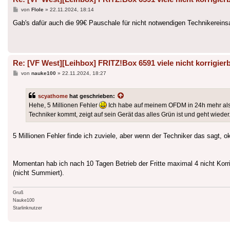
Beitrag
von
Flole
»
22.11.2024, 18:14
Gab's dafür auch die 99€ Pauschale für nicht notwendigen Technikereins
Re: [VF West][Leihbox] FRITZ!Box 6591 viele nicht korrigierb
Beitrag
von
nauke100
»
22.11.2024, 18:27
scyathome
hat geschrieben:
Hehe, 5 Millionen Fehler
Ich habe auf meinem OFDM in 24h mehr als 5 
Techniker kommt, zeigt auf sein Gerät das alles Grün ist und geht wieder
5 Millionen Fehler finde ich zuviele, aber wenn der Techniker das sagt, 
Momentan hab ich nach 10 Tagen Betrieb der Fritte maximal 4 nicht Korrig
(nicht Summiert).
Gruß
Nauke100
Starlinknutzer