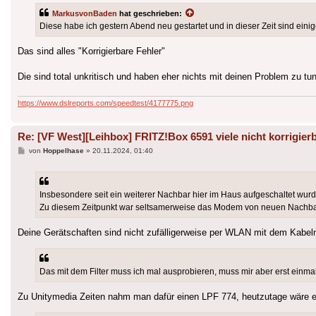
MarkusvonBaden
hat geschrieben:
Diese habe ich gestern Abend neu gestartet und in dieser Zeit sind einige
Das sind alles "Korrigierbare Fehler"
Die sind total unkritisch und haben eher nichts mit deinen Problem zu tun
https://www.dslreports.com/speedtest/4177775.png
Re: [VF West][Leihbox] FRITZ!Box 6591 viele nicht korrigierb
Beitrag
von
Hoppelhase
»
20.11.2024, 01:40
Insbesondere seit ein weiterer Nachbar hier im Haus aufgeschaltet wurd
Zu diesem Zeitpunkt war seltsamerweise das Modem von neuen Nachbar 
Deine Gerätschaften sind nicht zufälligerweise per WLAN mit dem Kab
Das mit dem Filter muss ich mal ausprobieren, muss mir aber erst einma
Zu Unitymedia Zeiten nahm man dafür einen LPF 774, heutzutage wäre 