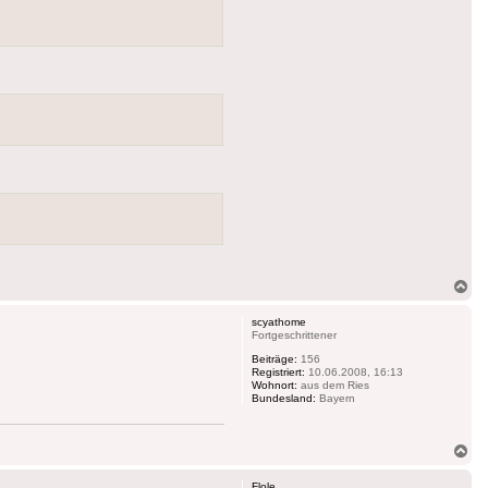
Na
ob
scyathome
Fortgeschrittener
Beiträge:
156
Registriert:
10.06.2008, 16:13
Wohnort:
aus dem Ries
Bundesland:
Bayern
Na
ob
Flole