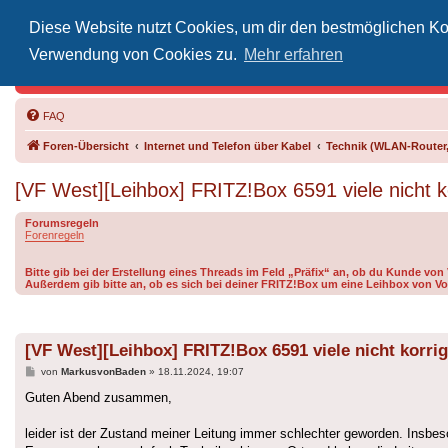
Diese Website nutzt Cookies, um dir den bestmöglichen Kom
Inoff
Verwendung von Cookies zu.
Mehr erfahren
Der Treffp
FAQ
Foren-Übersicht
Internet und Telefon über Kabel
Technik (WLAN-Router,
[VF West][Leihbox] FRITZ!Box 6591 viele nicht ko
Forumsregeln
Forenregeln
Bitte gib bei der Erstellung eines Threads im Feld „Präfix“ an, ob du Kunde vo
Außerdem gib bitte an, ob es sich bei deiner FRITZ!Box um eine Leihbox von Vo
[VF West][Leihbox] FRITZ!Box 6591 viele nicht korrig
Beitrag
von
MarkusvonBaden
»
18.11.2024, 19:07
Guten Abend zusammen,
leider ist der Zustand meiner Leitung immer schlechter geworden. Insbes