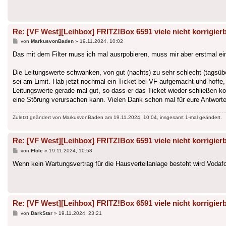
Re: [VF West][Leihbox] FRITZ!Box 6591 viele nicht korrigierb
Beitrag
von
MarkusvonBaden
»
19.11.2024, 10:02
Das mit dem Filter muss ich mal ausrpobieren, muss mir aber erstmal e
Die Leitungswerte schwanken, von gut (nachts) zu sehr schlecht (tagsüber
sei am Limit. Hab jetzt nochmal ein Ticket bei VF aufgemacht und hoffe,
Leitungswerte gerade mal gut, so dass er das Ticket wieder schließen 
eine Störung verursachen kann. Vielen Dank schon mal für eure Antworten
Zuletzt geändert von
MarkusvonBaden
am 19.11.2024, 10:04, insgesamt 1-mal geändert.
Re: [VF West][Leihbox] FRITZ!Box 6591 viele nicht korrigierb
Beitrag
von
Flole
»
19.11.2024, 10:58
Wenn kein Wartungsvertrag für die Hausverteilanlage besteht wird Vodaf
Re: [VF West][Leihbox] FRITZ!Box 6591 viele nicht korrigierb
Beitrag
von
DarkStar
»
19.11.2024, 23:21