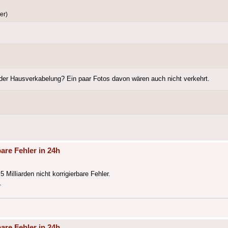
er)
er Hausverkabelung? Ein paar Fotos davon wären auch nicht verkehrt.
are Fehler in 24h
illiarden nicht korrigierbare Fehler.
.
are Fehler in 24h