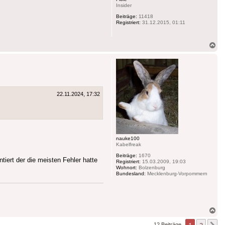
Insider
Beiträge:
11418
Registriert:
31.12.2015, 01:11
Na
ob
22.11.2024, 17:32
nauke100
Kabelfreak
Beiträge:
1670
tiert der die meisten Fehler hatte
Registriert:
15.03.2009, 19:03
Wohnort:
Bolzenburg
Bundesland:
Mecklenburg-Vorpommern
Na
ob
12 Beiträge