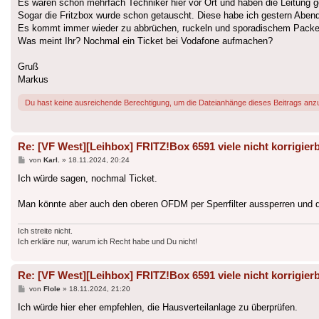
Es waren schon mehrfach Techniker hier vor Ort und haben die Leitung g
Sogar die Fritzbox wurde schon getauscht. Diese habe ich gestern Abend ne
Es kommt immer wieder zu abbrüchen, ruckeln und sporadischem Packet
Was meint Ihr? Nochmal ein Ticket bei Vodafone aufmachen?
Gruß
Markus
Du hast keine ausreichende Berechtigung, um die Dateianhänge dieses Beitrags anz
Re: [VF West][Leihbox] FRITZ!Box 6591 viele nicht korrigierb
Beitrag
von
Karl.
»
18.11.2024, 20:24
Ich würde sagen, nochmal Ticket.
Man könnte aber auch den oberen OFDM per Sperrfilter aussperren und d
Ich streite nicht.
Ich erkläre nur, warum ich Recht habe und Du nicht!
Re: [VF West][Leihbox] FRITZ!Box 6591 viele nicht korrigierb
Beitrag
von
Flole
»
18.11.2024, 21:20
Ich würde hier eher empfehlen, die Hausverteilanlage zu überprüfen.