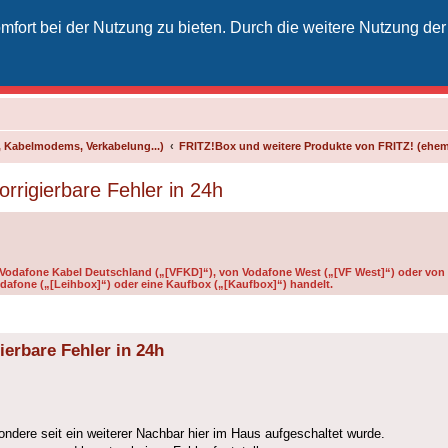
fort bei der Nutzung zu bieten. Durch die weitere Nutzung der
izielles Vodafone-Kabel-Forum
unkt für Kabelkunden von Vodafone - von Kunden für Kunden
 Kabelmodems, Verkabelung...)
FRITZ!Box und weitere Produkte von FRITZ! (ehe
rrigierbare Fehler in 24h
n Vodafone Kabel Deutschland („[VFKD]“), von Vodafone West („[VF West]“) oder von 
dafone („[Leihbox]“) oder eine Kaufbox („[Kaufbox]“) handelt.
ierbare Fehler in 24h
ondere seit ein weiterer Nachbar hier im Haus aufgeschaltet wurde.