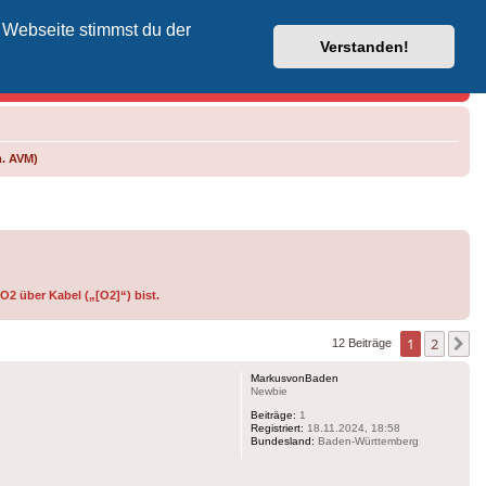
 Webseite stimmst du der
Vodafone-Kabel-Helpdesk
Verstanden!
m. AVM)
O2 über Kabel („[O2]“) bist.
1
2
N
12 Beiträge
MarkusvonBaden
Newbie
Beiträge:
1
Registriert:
18.11.2024, 18:58
Bundesland:
Baden-Württemberg