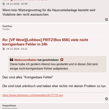
Beitrag
19.11.2024, 10:58
Wenn kein Wartungsvertrag für die Hausverteilanlage besteht wird
Vodafone den nicht austauschen.
DarkStar
Insider
Re: [VF West][Leihbox] FRITZ!Box 6591 viele nicht
korrigierbare Fehler in 24h
Beitrag
19.11.2024, 23:21
MarkusvonBaden
hat geschrieben:
Diese habe ich gestern Abend neu gestartet und in dieser Zeit sind
einige nicht korrigierbare Fehler aufgetreten.
Das sind alles "Korrigierbare Fehler"
Die sind total unkritisch und haben eher nichts mit deinen Problem zu tun.
https://www.dslreports.com/speedtest/4177775.png
Hoppelhase
Kabelexperte