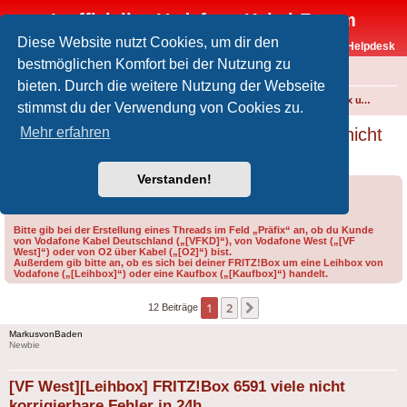
Inoffizielles Vodafone-Kabel-Forum
Diese Website nutzt Cookies, um dir den
Vodafone-Kabel-Helpdesk
bestmöglichen Komfort bei der Nutzung zu
FAQ
bieten. Durch die weitere Nutzung der Webseite
Foren-Übersicht
Internet und Telefon über Kabel
Technik (WLAN-Router, Kabelmodems, Verkabelung...)
FRITZ!Box und weitere Produkte von FRITZ! (ehem. AVM)
stimmst du der Verwendung von Cookies zu.
[VF West][Leihbox] FRITZ!Box 6591 viele nicht
Mehr erfahren
korrigierbare Fehler in 24h
Verstanden!
Forumsregeln
Forenregeln
Bitte gib bei der Erstellung eines Threads im Feld „Präfix“ an, ob du Kunde
von Vodafone Kabel Deutschland („[VFKD]“), von Vodafone West („[VF
West]“) oder von O2 über Kabel („[O2]“) bist.
Außerdem gib bitte an, ob es sich bei deiner FRITZ!Box um eine Leihbox von
Vodafone („[Leihbox]“) oder eine Kaufbox („[Kaufbox]“) handelt.
1
2
Nächste
12 Beiträge
MarkusvonBaden
Newbie
[VF West][Leihbox] FRITZ!Box 6591 viele nicht
korrigierbare Fehler in 24h