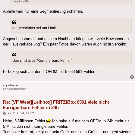
(tagsüber)
Abhilfe wird nur eine Segmentierung schaffen.
der Verstärker sei am Limit
Angesehen von dir und deinem Nachbarn hängen wie viele Bewohner an
der Hausverkabelung? Ein paar Fotos davon wären auch nicht verkehrt.
Das sind alles "Korrigierbare Fehler"
Er bezog sich auf den 2 OFDM mit 5.638.591 Fehlern.
scyathome
Fortgeschrittener
Re: [VF West][Leihbox] FRITZ!Box 6591 viele nicht
korrigierbare Fehler in 24h
Beitrag
22.11.2024, 17:32
Hehe, 5 Millionen Fehler
Ich habe auf meinem OFDM in 24h mehr als
5 Milliarden nicht korrigierbare Fehler.
Techniker kommt, zeigt auf sein Gerät das alles Grün ist und geht wieder.