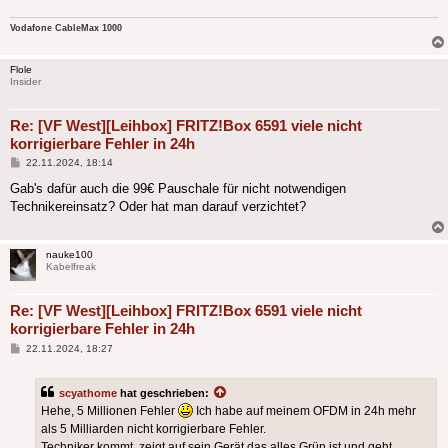
Vodafone CableMax 1000
Flole
Insider
Re: [VF West][Leihbox] FRITZ!Box 6591 viele nicht
korrigierbare Fehler in 24h
Beitrag
22.11.2024, 18:14
Gab's dafür auch die 99€ Pauschale für nicht notwendigen
Technikereinsatz? Oder hat man darauf verzichtet?
nauke100
Kabelfreak
Re: [VF West][Leihbox] FRITZ!Box 6591 viele nicht
korrigierbare Fehler in 24h
Beitrag
22.11.2024, 18:27
scyathome
hat geschrieben:
Hehe, 5 Millionen Fehler
Ich habe auf meinem OFDM in 24h mehr
als 5 Milliarden nicht korrigierbare Fehler.
Techniker kommt, zeigt auf sein Gerät das alles Grün ist und geht