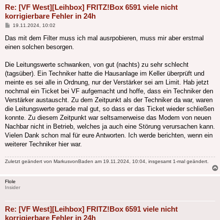
Re: [VF West][Leihbox] FRITZ!Box 6591 viele nicht
korrigierbare Fehler in 24h
Beitrag
19.11.2024, 10:02
Das mit dem Filter muss ich mal ausrpobieren, muss mir aber erstmal
einen solchen besorgen.
Die Leitungswerte schwanken, von gut (nachts) zu sehr schlecht
(tagsüber). Ein Techniker hatte die Hausanlage im Keller überprüft und
meinte es sei alle in Ordnung, nur der Verstärker sei am Limit. Hab jetzt
nochmal ein Ticket bei VF aufgemacht und hoffe, dass ein Techniker den
Verstärker austauscht. Zu dem Zeitpunkt als der Techniker da war, waren
die Leitungswerte gerade mal gut, so dass er das Ticket wieder schließen
konnte. Zu diesem Zeitpunkt war seltsamerweise das Modem von neuen
Nachbar nicht in Betrieb, welches ja auch eine Störung verursachen kann.
Vielen Dank schon mal für eure Antworten. Ich werde berichten, wenn ein
weiterer Techniker hier war.
Zuletzt geändert von
MarkusvonBaden
am 19.11.2024, 10:04, insgesamt 1-mal geändert.
Flole
Insider
Re: [VF West][Leihbox] FRITZ!Box 6591 viele nicht
korrigierbare Fehler in 24h