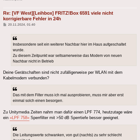
Re: [VF West][Leihbox] FRITZ!Box 6591 viele nicht
korrigierbare Fehler in 24h
Beitrag
20.11.2024, 01:40
Insbesondere seit ein weiterer Nachbar hier im Haus aufgeschaltet
wurde.
Zu diesem Zeitpunkt war seltsamerweise das Modem von neuen
Nachbar nicht in Betrieb
Deine Gerätschaften sind nicht zufälligerweise per WLAN mit dem
Kabelmodem verbunden?
Das mit dem Filter muss ich mal ausprobieren, muss mir aber erst
einmal solch einen besorgen.
Zu Unitymedia Zeiten nahm man dafür einen LPF 774, heutzutage wäre
ein
»LPF 758«
Sperrfilter mit >50 dB Sperrtiefe besser geeignet.
Die Leitungswerte schwanken, von gut (nachts) zu sehr schlecht