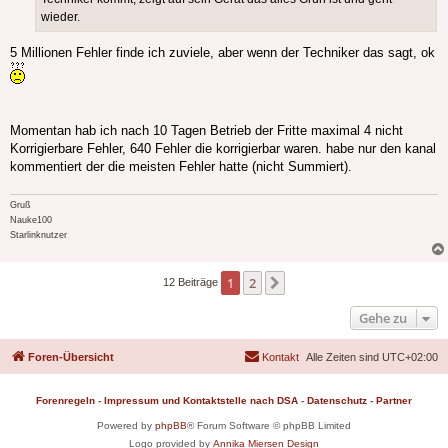
wieder.
5 Millionen Fehler finde ich zuviele, aber wenn der Techniker das sagt, ok
Momentan hab ich nach 10 Tagen Betrieb der Fritte maximal 4 nicht
Korrigierbare Fehler, 640 Fehler die korrigierbar waren. habe nur den kanal
kommentiert der die meisten Fehler hatte (nicht Summiert).
Gruß
Nauke100
Starlinknutzer
1
2
Nächste
12 Beiträge
Gehe zu
Foren-Übersicht
Kontakt
Alle Zeiten sind
UTC+02:00
Forenregeln
-
Impressum und Kontaktstelle nach DSA
-
Datenschutz
-
Partner
Powered by
phpBB
® Forum Software © phpBB Limited
Logo provided by
Annika Miersen Design