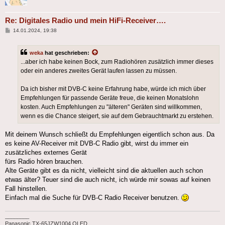
Re: Digitales Radio und mein HiFi-Receiver….
Beitrag
14.01.2024, 19:38
weka
hat geschrieben:
...aber ich habe keinen Bock, zum Radiohören zusätzlich immer dieses
oder ein anderes zweites Gerät laufen lassen zu müssen.
Da ich bisher mit DVB-C keine Erfahrung habe, würde ich mich über
Empfehlungen für passende Geräte freue, die keinen Monatslohn
kosten. Auch Empfehlungen zu "älteren" Geräten sind willkommen,
wenn es die Chance steigert, sie auf dem Gebrauchtmarkt zu erstehen.
Mit deinem Wunsch schließt du Empfehlungen eigentlich schon aus. Da
es keine AV-Receiver mit DVB-C Radio gibt, wirst du immer ein
zusätzliches externes Gerät
fürs Radio hören brauchen.
Alte Geräte gibt es da nicht, vielleicht sind die aktuellen auch schon
etwas älter? Teuer sind die auch nicht, ich würde mir sowas auf keinen
Fall hinstellen.
Einfach mal die Suche für DVB-C Radio Receiver benutzen.
________
Panasonic TX-65JZW1004 OLED,