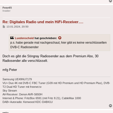
Peter65
Insider
Re: Digitales Radio und mein HiFi-Receiver….
Beitrag
13.01.2024, 20:50
Luedenscheid
hat geschrieben:
p.s. habe gerade mal nachgeschaut, hier gibt es keine verschlüsselten
DVB-C Radiosender
Doch es gibt die Stingray Radiosender aus dem Premium Abo, 30
Radiosender alle verschlüsselt.
mfg Peter
Samsung UE49NU7179
VU+ Duo 4K mit DVB-C FBC Tuner (G09 mit HD Premium und HD Premium Plus), DVB-
T2 Dual HD Tuner mit freenet.tv
Sky Stream
AV-Receiver: Denon AVR-S650H
Internet & Phone: FritzBox 6591 (mit Fritz 8.21), CableMax 1000
DAB+ Autoradio: Kenwood KDC-DAB41U
weka