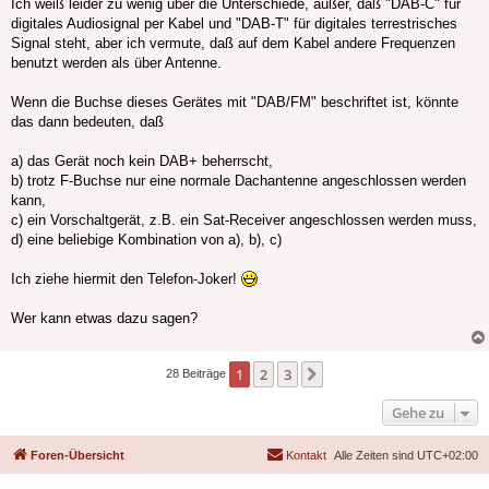
Ich weiß leider zu wenig über die Unterschiede, außer, daß "DAB-C" für
digitales Audiosignal per Kabel und "DAB-T" für digitales terrestrisches
Signal steht, aber ich vermute, daß auf dem Kabel andere Frequenzen
benutzt werden als über Antenne.
Wenn die Buchse dieses Gerätes mit "DAB/FM" beschriftet ist, könnte
das dann bedeuten, daß
a) das Gerät noch kein DAB+ beherrscht,
b) trotz F-Buchse nur eine normale Dachantenne angeschlossen werden
kann,
c) ein Vorschaltgerät, z.B. ein Sat-Receiver angeschlossen werden muss,
d) eine beliebige Kombination von a), b), c)
Ich ziehe hiermit den Telefon-Joker!
Wer kann etwas dazu sagen?
1
2
3
Nächste
28 Beiträge
Gehe zu
Foren-Übersicht
Kontakt
Alle Zeiten sind
UTC+02:00