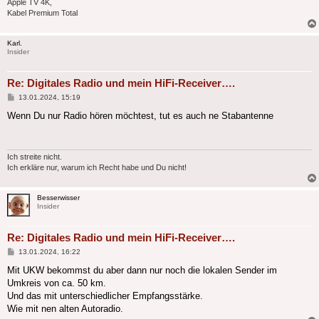
Apple TV 4K,
Kabel Premium Total
Karl.
Insider
Re: Digitales Radio und mein HiFi-Receiver….
Beitrag
13.01.2024, 15:19
Wenn Du nur Radio hören möchtest, tut es auch ne Stabantenne
Ich streite nicht.
Ich erkläre nur, warum ich Recht habe und Du nicht!
Besserwisser
Insider
Re: Digitales Radio und mein HiFi-Receiver….
Beitrag
13.01.2024, 16:22
Mit UKW bekommst du aber dann nur noch die lokalen Sender im
Umkreis von ca. 50 km.
Und das mit unterschiedlicher Empfangsstärke.
Wie mit nen alten Autoradio.