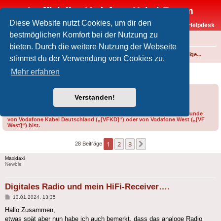
Inoffizielles Vodafone-Kabel-Forum
Diese Website nutzt Cookies, um dir den
Vodafone-Kabel-Helpdesk
bestmöglichen Komfort bei der Nutzung zu
FAQ
bieten. Durch die weitere Nutzung der Webseite
Foren-Übersicht
Fernsehen und Radio über Kabel
Technik (Kabelanschluss, Receiver, Module, Smartcards,...)
Technik allgemein
stimmst du der Verwendung von Cookies zu.
Digitales Radio und mein HiFi-Receiver….
Mehr erfahren
Forumsregeln
Forenregeln
Verstanden!
Bitte gib bei der Erstellung eines Threads im Feld „Präfix“ an, ob du Kunde
von Vodafone Kabel Deutschland („[VFKD]“) oder von Vodafone West („[VF
West]“) bist.
1
2
3
Nächste
28 Beiträge
Maxidaxi
Newbie
Digitales Radio und mein HiFi-Receiver….
Beitrag
13.01.2024, 13:35
Hallo Zusammen,
etwas spät aber nun habe ich auch bemerkt, dass das analoge Radio