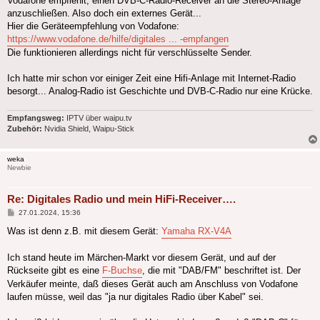
Vodafone empfiehlt, einen DVB-C-Radio-Receiver an die Stereo-Anlage
anzuschließen. Also doch ein externes Gerät...
Hier die Geräteempfehlung von Vodafone:
https://www.vodafone.de/hilfe/digitales ... -empfangen
Die funktionieren allerdings nicht für verschlüsselte Sender.
Ich hatte mir schon vor einiger Zeit eine Hifi-Anlage mit Internet-Radio
besorgt... Analog-Radio ist Geschichte und DVB-C-Radio nur eine Krücke.
Empfangsweg:
IPTV über waipu.tv
Zubehör:
Nvidia Shield, Waipu-Stick
weka
Newbie
Re: Digitales Radio und mein HiFi-Receiver….
Beitrag
27.01.2024, 15:36
Was ist denn z.B. mit diesem Gerät:
Yamaha RX-V4A
Ich stand heute im Märchen-Markt vor diesem Gerät, und auf der
Rückseite gibt es eine
F-Buchse
, die mit "DAB/FM" beschriftet ist. Der
Verkäufer meinte, daß dieses Gerät auch am Anschluss von Vodafone
laufen müsse, weil das "ja nur digitales Radio über Kabel" sei.