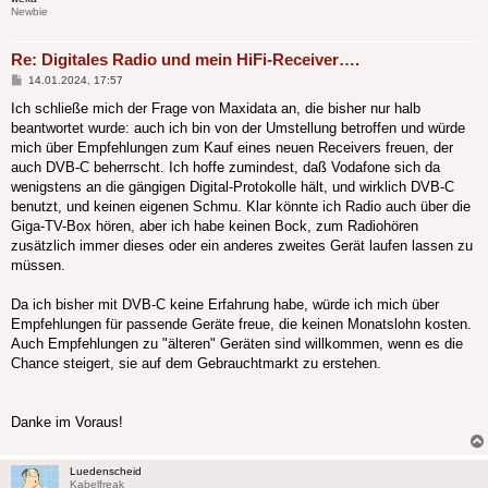
Newbie
Re: Digitales Radio und mein HiFi-Receiver….
Beitrag
14.01.2024, 17:57
Ich schließe mich der Frage von Maxidata an, die bisher nur halb
beantwortet wurde: auch ich bin von der Umstellung betroffen und würde
mich über Empfehlungen zum Kauf eines neuen Receivers freuen, der
auch DVB-C beherrscht. Ich hoffe zumindest, daß Vodafone sich da
wenigstens an die gängigen Digital-Protokolle hält, und wirklich DVB-C
benutzt, und keinen eigenen Schmu. Klar könnte ich Radio auch über die
Giga-TV-Box hören, aber ich habe keinen Bock, zum Radiohören
zusätzlich immer dieses oder ein anderes zweites Gerät laufen lassen zu
müssen.
Da ich bisher mit DVB-C keine Erfahrung habe, würde ich mich über
Empfehlungen für passende Geräte freue, die keinen Monatslohn kosten.
Auch Empfehlungen zu "älteren" Geräten sind willkommen, wenn es die
Chance steigert, sie auf dem Gebrauchtmarkt zu erstehen.
Danke im Voraus!
Luedenscheid
Kabelfreak