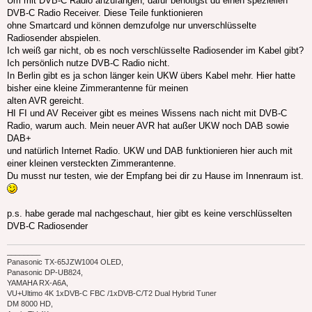
Um mit DVB-C Radio anzufangen, dafür benötigst du einen speziellen
DVB-C Radio Receiver. Diese Teile funktionieren
ohne Smartcard und können demzufolge nur unverschlüsselte
Radiosender abspielen.
Ich weiß gar nicht, ob es noch verschlüsselte Radiosender im Kabel gibt?
Ich persönlich nutze DVB-C Radio nicht.
In Berlin gibt es ja schon länger kein UKW übers Kabel mehr. Hier hatte
bisher eine kleine Zimmerantenne für meinen
alten AVR gereicht.
HI FI und AV Receiver gibt es meines Wissens nach nicht mit DVB-C
Radio, warum auch. Mein neuer AVR hat außer UKW noch DAB sowie
DAB+
und natürlich Internet Radio. UKW und DAB funktionieren hier auch mit
einer kleinen versteckten Zimmerantenne.
Du musst nur testen, wie der Empfang bei dir zu Hause im Innenraum ist.
p.s. habe gerade mal nachgeschaut, hier gibt es keine verschlüsselten
DVB-C Radiosender
________
Panasonic TX-65JZW1004 OLED,
Panasonic DP-UB824,
YAMAHA RX-A6A,
VU+Ultimo 4K 1xDVB-C FBC /1xDVB-C/T2 Dual Hybrid Tuner
DM 8000 HD,