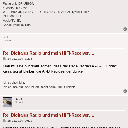
Panasonic DP-UB824,
YAMAHA RX-A6A,
VU+Ultimo 4K 1xDVB-C FBC /1xDVB-C/T2 Dual Hybrid Tuner
DM 8000 HD,
Apple TV 4K,
Kabel Premium Total
Karl.
Insider
Re: Digitales Radio und mein HiFi-Receiver….
Beitrag
14.01.2024, 21:35
Man müsste nur drauf achten, dass der Receiver den AAC-LC Codec
kann, sonst bleiben die ARD Radiosender dunkel.
Ich streite nicht.
Ich erkläre nur, warum ich Recht habe und Du nicht!
RickX
Newbie
Re: Digitales Radio und mein HiFi-Receiver….
Beitrag
15.01.2024, 09:32