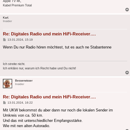
Apple TV 4K,
Kabel Premium Total
Karl.
Insider
Re: Digitales Radio und mein HiFi-Receiver….
Beitrag
13.01.2024, 15:19
Wenn Du nur Radio hören möchtest, tut es auch ne Stabantenne
Ich streite nicht.
Ich erkläre nur, warum ich Recht habe und Du nicht!
Besserwisser
Insider
Re: Digitales Radio und mein HiFi-Receiver….
Beitrag
13.01.2024, 16:22
Mit UKW bekommst du aber dann nur noch die lokalen Sender im
Umkreis von ca. 50 km.
Und das mit unterschiedlicher Empfangsstärke.
Wie mit nen alten Autoradio.