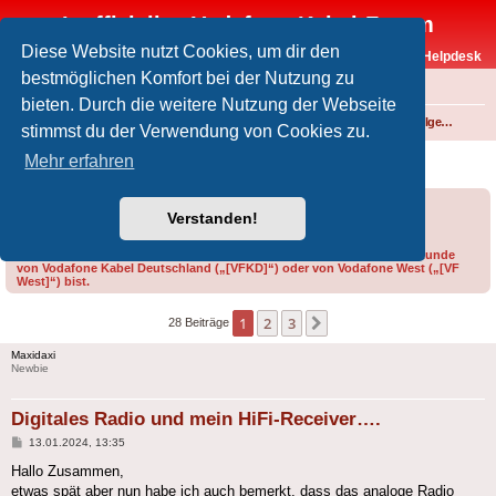
Inoffizielles Vodafone-Kabel-Forum
Diese Website nutzt Cookies, um dir den
Vodafone-Kabel-Helpdesk
bestmöglichen Komfort bei der Nutzung zu
FAQ
bieten. Durch die weitere Nutzung der Webseite
Foren-Übersicht
Fernsehen und Radio über Kabel
Technik (Kabelanschluss, Receiver, Module, Smartcards,...)
Technik allgemein
stimmst du der Verwendung von Cookies zu.
Digitales Radio und mein HiFi-Receiver….
Mehr erfahren
Forumsregeln
Forenregeln
Verstanden!
Bitte gib bei der Erstellung eines Threads im Feld „Präfix“ an, ob du Kunde
von Vodafone Kabel Deutschland („[VFKD]“) oder von Vodafone West („[VF
West]“) bist.
1
2
3
Nächste
28 Beiträge
Maxidaxi
Newbie
Digitales Radio und mein HiFi-Receiver….
Beitrag
13.01.2024, 13:35
Hallo Zusammen,
etwas spät aber nun habe ich auch bemerkt, dass das analoge Radio