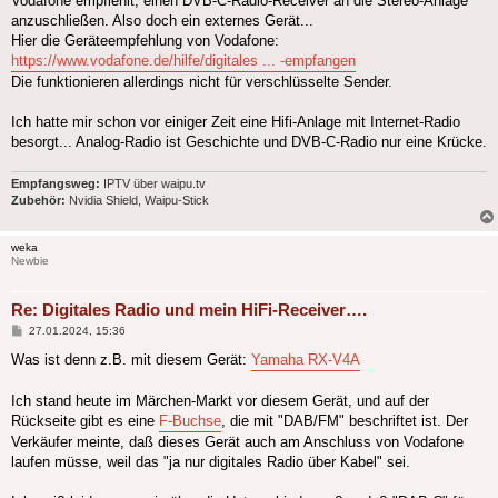
Vodafone empfiehlt, einen DVB-C-Radio-Receiver an die Stereo-Anlage
anzuschließen. Also doch ein externes Gerät...
Hier die Geräteempfehlung von Vodafone:
https://www.vodafone.de/hilfe/digitales ... -empfangen
Die funktionieren allerdings nicht für verschlüsselte Sender.
Ich hatte mir schon vor einiger Zeit eine Hifi-Anlage mit Internet-Radio
besorgt... Analog-Radio ist Geschichte und DVB-C-Radio nur eine Krücke.
Empfangsweg:
IPTV über waipu.tv
Zubehör:
Nvidia Shield, Waipu-Stick
weka
Newbie
Re: Digitales Radio und mein HiFi-Receiver….
Beitrag
27.01.2024, 15:36
Was ist denn z.B. mit diesem Gerät:
Yamaha RX-V4A
Ich stand heute im Märchen-Markt vor diesem Gerät, und auf der
Rückseite gibt es eine
F-Buchse
, die mit "DAB/FM" beschriftet ist. Der
Verkäufer meinte, daß dieses Gerät auch am Anschluss von Vodafone
laufen müsse, weil das "ja nur digitales Radio über Kabel" sei.