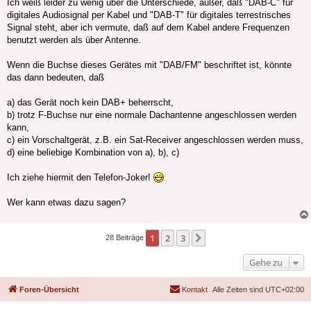
Ich weiß leider zu wenig über die Unterschiede, außer, daß "DAB-C" für
digitales Audiosignal per Kabel und "DAB-T" für digitales terrestrisches
Signal steht, aber ich vermute, daß auf dem Kabel andere Frequenzen
benutzt werden als über Antenne.
Wenn die Buchse dieses Gerätes mit "DAB/FM" beschriftet ist, könnte
das dann bedeuten, daß
a) das Gerät noch kein DAB+ beherrscht,
b) trotz F-Buchse nur eine normale Dachantenne angeschlossen werden
kann,
c) ein Vorschaltgerät, z.B. ein Sat-Receiver angeschlossen werden muss,
d) eine beliebige Kombination von a), b), c)
Ich ziehe hiermit den Telefon-Joker!
Wer kann etwas dazu sagen?
1
2
3
Nächste
28 Beiträge
Gehe zu
Foren-Übersicht
Kontakt
Alle Zeiten sind
UTC+02:00