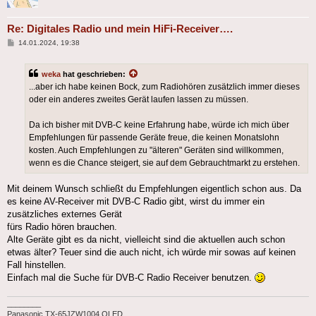
Re: Digitales Radio und mein HiFi-Receiver….
Beitrag
14.01.2024, 19:38
weka
hat geschrieben:
...aber ich habe keinen Bock, zum Radiohören zusätzlich immer dieses
oder ein anderes zweites Gerät laufen lassen zu müssen.
Da ich bisher mit DVB-C keine Erfahrung habe, würde ich mich über
Empfehlungen für passende Geräte freue, die keinen Monatslohn
kosten. Auch Empfehlungen zu "älteren" Geräten sind willkommen,
wenn es die Chance steigert, sie auf dem Gebrauchtmarkt zu erstehen.
Mit deinem Wunsch schließt du Empfehlungen eigentlich schon aus. Da
es keine AV-Receiver mit DVB-C Radio gibt, wirst du immer ein
zusätzliches externes Gerät
fürs Radio hören brauchen.
Alte Geräte gibt es da nicht, vielleicht sind die aktuellen auch schon
etwas älter? Teuer sind die auch nicht, ich würde mir sowas auf keinen
Fall hinstellen.
Einfach mal die Suche für DVB-C Radio Receiver benutzen.
________
Panasonic TX-65JZW1004 OLED,