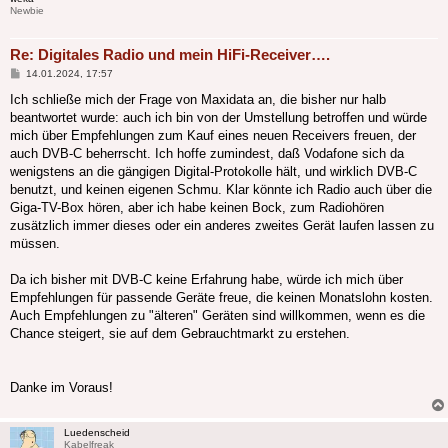
Newbie
Re: Digitales Radio und mein HiFi-Receiver….
Beitrag
14.01.2024, 17:57
Ich schließe mich der Frage von Maxidata an, die bisher nur halb
beantwortet wurde: auch ich bin von der Umstellung betroffen und würde
mich über Empfehlungen zum Kauf eines neuen Receivers freuen, der
auch DVB-C beherrscht. Ich hoffe zumindest, daß Vodafone sich da
wenigstens an die gängigen Digital-Protokolle hält, und wirklich DVB-C
benutzt, und keinen eigenen Schmu. Klar könnte ich Radio auch über die
Giga-TV-Box hören, aber ich habe keinen Bock, zum Radiohören
zusätzlich immer dieses oder ein anderes zweites Gerät laufen lassen zu
müssen.
Da ich bisher mit DVB-C keine Erfahrung habe, würde ich mich über
Empfehlungen für passende Geräte freue, die keinen Monatslohn kosten.
Auch Empfehlungen zu "älteren" Geräten sind willkommen, wenn es die
Chance steigert, sie auf dem Gebrauchtmarkt zu erstehen.
Danke im Voraus!
Luedenscheid
Kabelfreak