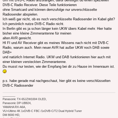
Um mit DVB-C Radio anzufangen, dafür benötigst du einen speziellen
DVB-C Radio Receiver. Diese Teile funktionieren
ohne Smartcard und können demzufolge nur unverschlüsselte
Radiosender abspielen.
Ich weiß gar nicht, ob es noch verschlüsselte Radiosender im Kabel gibt?
Ich persönlich nutze DVB-C Radio nicht.
In Berlin gibt es ja schon länger kein UKW übers Kabel mehr. Hier hatte
bisher eine kleine Zimmerantenne für meinen
alten AVR gereicht.
HI FI und AV Receiver gibt es meines Wissens nach nicht mit DVB-C
Radio, warum auch. Mein neuer AVR hat außer UKW noch DAB sowie
DAB+
und natürlich Internet Radio. UKW und DAB funktionieren hier auch mit
einer kleinen versteckten Zimmerantenne.
Du musst nur testen, wie der Empfang bei dir zu Hause im Innenraum ist.
p.s. habe gerade mal nachgeschaut, hier gibt es keine verschlüsselten
DVB-C Radiosender
________
Panasonic TX-65JZW1004 OLED,
Panasonic DP-UB824,
YAMAHA RX-A6A,
VU+Ultimo 4K 1xDVB-C FBC /1xDVB-C/T2 Dual Hybrid Tuner
DM 8000 HD,