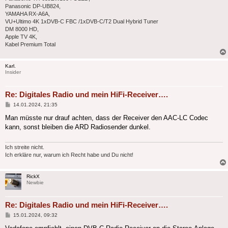
Panasonic DP-UB824,
YAMAHA RX-A6A,
VU+Ultimo 4K 1xDVB-C FBC /1xDVB-C/T2 Dual Hybrid Tuner
DM 8000 HD,
Apple TV 4K,
Kabel Premium Total
Karl.
Insider
Re: Digitales Radio und mein HiFi-Receiver….
Beitrag
14.01.2024, 21:35
Man müsste nur drauf achten, dass der Receiver den AAC-LC Codec
kann, sonst bleiben die ARD Radiosender dunkel.
Ich streite nicht.
Ich erkläre nur, warum ich Recht habe und Du nicht!
RickX
Newbie
Re: Digitales Radio und mein HiFi-Receiver….
Beitrag
15.01.2024, 09:32