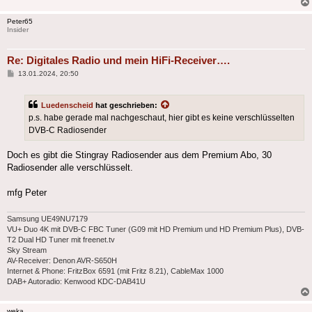
Peter65
Insider
Re: Digitales Radio und mein HiFi-Receiver….
Beitrag
13.01.2024, 20:50
Luedenscheid
hat geschrieben:
p.s. habe gerade mal nachgeschaut, hier gibt es keine verschlüsselten
DVB-C Radiosender
Doch es gibt die Stingray Radiosender aus dem Premium Abo, 30
Radiosender alle verschlüsselt.
mfg Peter
Samsung UE49NU7179
VU+ Duo 4K mit DVB-C FBC Tuner (G09 mit HD Premium und HD Premium Plus), DVB-
T2 Dual HD Tuner mit freenet.tv
Sky Stream
AV-Receiver: Denon AVR-S650H
Internet & Phone: FritzBox 6591 (mit Fritz 8.21), CableMax 1000
DAB+ Autoradio: Kenwood KDC-DAB41U
weka