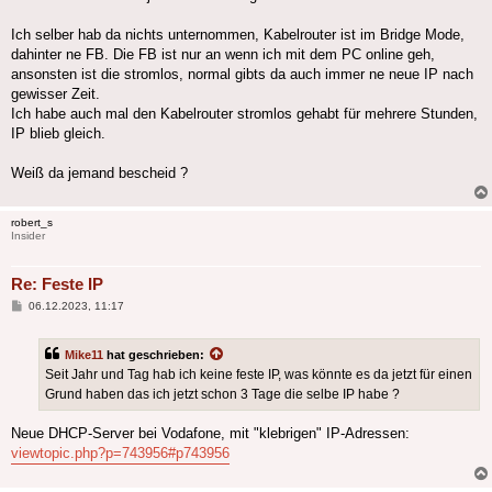
Ich selber hab da nichts unternommen, Kabelrouter ist im Bridge Mode,
dahinter ne FB. Die FB ist nur an wenn ich mit dem PC online geh,
ansonsten ist die stromlos, normal gibts da auch immer ne neue IP nach
gewisser Zeit.
Ich habe auch mal den Kabelrouter stromlos gehabt für mehrere Stunden,
IP blieb gleich.
Weiß da jemand bescheid ?
robert_s
Insider
Re: Feste IP
Beitrag
06.12.2023, 11:17
Mike11
hat geschrieben:
Seit Jahr und Tag hab ich keine feste IP, was könnte es da jetzt für einen
Grund haben das ich jetzt schon 3 Tage die selbe IP habe ?
Neue DHCP-Server bei Vodafone, mit "klebrigen" IP-Adressen:
viewtopic.php?p=743956#p743956