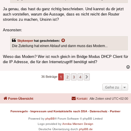
Ja genau, das hast du ganz richtig beschrieben. Und kannst du dir jetzt
auch vorstellen, warum die Aussage, dass es nicht reicht den Router
stromlos zu machen, Unsinn ist?
Ansonsten:
Skykeeper
hat geschrieben:
Die Zuteilung hat einen Ablauf und dann muss das Modem...
Wieso das Modem? Wer ist noch gleich im Bridge Modus DHCP Client für
die IP Adresse, die für den Internetzugriff benötigt wird?
1
2
3
4
Nächste
36 Beiträge
Gehe zu
Foren-Übersicht
Kontakt
Alle Zeiten sind
UTC+02:00
Forenregeln
-
Impressum und Kontaktstelle nach DSA
-
Datenschutz
-
Partner
Powered by
phpBB
® Forum Software © phpBB Limited
Logo provided by
Annika Miersen Design
Deutsche Übersetzung durch
phpBB.de