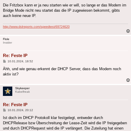
Die Fritzbox kann er ja neu starten wie er will, so lange er das Modem im
Bridge Mode nicht neu startet das die IP zugewiesen bekommt, gibts
auch keine neue IP.
http://www.dslreports.com/speedtest/69724620
Flole
Insider
Re: Feste IP
Beitrag
10.01.2024, 18:52
Ähh, und wie genau erkennt der DHCP Server, dass das Modem noch
aktiv ist?
Skykeeper
Kabelfreak
Re: Feste IP
Beitrag
10.01.2024, 20:12
Ist doch im DHCP Protokoll klar festgelegt, entweder durch
DHCPRelease bzw Überschreitung der Lease-Zeit wird die IP freigegeben
und durch DHCPRequest wird die IP verlängert. Die Zuteilung hat einen