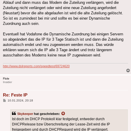
Ablauf und dann muss das Modem die Zuteilung verlängern, wird die
Zuteilung nicht verlängert oder wird eine neue Zuteilung angefordert
(Neustart) bevor die alte abgelaufen ist wird die alte Zuteilung gelöscht.
So ist es zumindest bei mir und sollte es bei einer Dynamische
Zuordnung auch sein.
Eventuell hat Vodafone die Dynamische Zuordnung bei einigen Servern
so abgeändert das die IP für 3 Tage Statisch ist und dann die Zuteilung
automatisch endet und neu zugewiesen werden muss. Das würde
erklären warum sich die IP alle 3 Tage ändert und trotz längerem
ausschalten des Modems keine neue IP zugewiesen wird.
http://www.dslreports.com/speedtest/69724620
Flole
Insider
Re: Feste IP
Beitrag
10.01.2024, 20:18
Skykeeper
hat geschrieben:
Ist doch im DHCP Protokoll klar festgelegt, entweder durch
DHCPRelease bzw Überschreitung der Lease-Zeit wird die IP
freigegeben und durch DHCPRequest wird die IP verlängert.