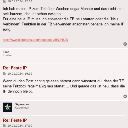
Beitrag
10.01.2024, 12:38
Ich hab meine IP zum Teil über Wochen sogar Monate und das nicht erst
seit kurzem, das ist schon ewig so.
Für eine neue IP muss ich entweder die FB neu starten oder die "Neu
Verbinden" Funktion in der FB verwenden ansonsten behalte ich meine IP
ewig.
http://www.dslreports.com/speedtest/69724620
Flole
Insider
Re: Feste IP
Beitrag
10.01.2024, 16:56
Wenn du den Post richtig gelesen hättest dann wüsstest du, dass der TE
seine Fritzbox regelmäßig neu startet.... Und gerade das ist neu, dass die
IP dennoch bleibt.
Skykeeper
Kabelfreak
Re: Feste IP
Beitrag
10.01.2024, 17:59