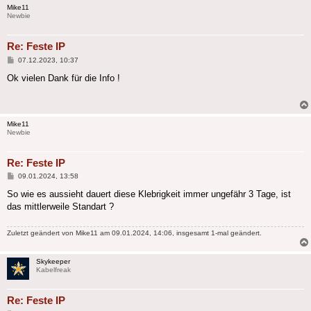
Mike11
Newbie
Re: Feste IP
Beitrag
07.12.2023, 10:37
Ok vielen Dank für die Info !
Mike11
Newbie
Re: Feste IP
Beitrag
09.01.2024, 13:58
So wie es aussieht dauert diese Klebrigkeit immer ungefähr 3 Tage, ist
das mittlerweile Standart ?
Zuletzt geändert von
Mike11
am 09.01.2024, 14:06, insgesamt 1-mal geändert.
Skykeeper
Kabelfreak
Re: Feste IP