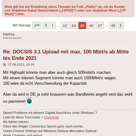
Bitte gib bei der Erstellung eines Threads im Feld „Präfix“ an, ob du Kunde
von Vodafone Kabel Deutschland („[VFKD]“) oder von Vodafone West („[VF
West]“) bist.
Seite
45
von
49
1
43
44
45
46
47
49
Vorherige
Nächs
485 Beiträge
…
…
Edd1ng
Kabelexperte
Re: DOCSIS 3.1 Upload mit max. 100 Mbit/s ab Mitte
bis Ende 2021
Beitrag
17.08.2023, 16:29
Mit Highsplit könnte man aber auch gleich 500mbit/s machen.
Mit einem kleinen Segment könnte man auch 1000Mbit/s wagen.
100 wäre da echt Verschwendung der Kapazität.
Aber da wird in DE ja sehr knausern was Bandbreite angeht wird das wohl
so passieren
Speed Probleme mit deinem Gigabit Anschluss unter Windows ?
Lade dir diese Tool runter >
Download
Als Admin starten.
Oben den Regler Connection Speed ganz nach rechts.
Unten Choose Settings auf Windows Default alternative Optimal
Apply Changes und reboot