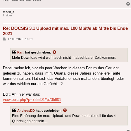
robert_s
Insider
Re: DOCSIS 3.1 Upload mit max. 100 Mbit/s ab Mitte bis Ende
2021
Beitrag
17.08.2023, 18:51
Karl.
hat geschrieben:
Mehr Download wird wohl auch nicht in absehbarer Zeit kommen.
Dabei meine ich, vor ein paar Wochen in diesem Forum das Gerücht
gelesen zu haben, dass im 4. Quartal dieses Jahres schnellere Tarife
kommen sollten. Hat sich das Vodafone noch mal anders überlegt, oder
war das wirklich nur ein Gerücht...?
Edit: Ah, hier war das:
viewtopic.php?p=735801#p735801
AndreasDD
hat geschrieben:
Eine Erhöhung der max. Upload- und Downloadrate soll für das 4.
Quartal geplant sein....