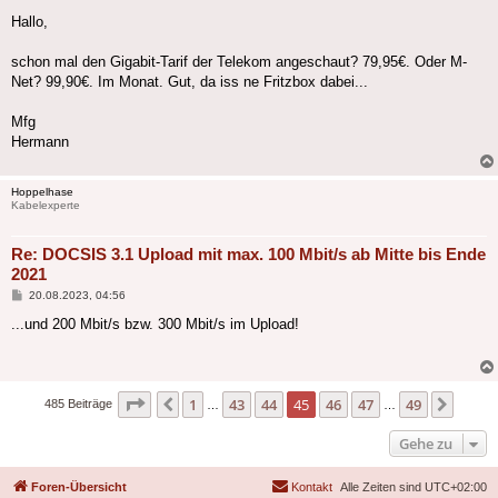
Hallo,
schon mal den Gigabit-Tarif der Telekom angeschaut? 79,95€. Oder M-
Net? 99,90€. Im Monat. Gut, da iss ne Fritzbox dabei...
Mfg
Hermann
Hoppelhase
Kabelexperte
Re: DOCSIS 3.1 Upload mit max. 100 Mbit/s ab Mitte bis Ende
2021
Beitrag
20.08.2023, 04:56
...und 200 Mbit/s bzw. 300 Mbit/s im Upload!
Seite
45
von
49
1
43
44
45
46
47
49
Vorherige
Nächs
485 Beiträge
…
…
Gehe zu
Foren-Übersicht
Kontakt
Alle Zeiten sind
UTC+02:00