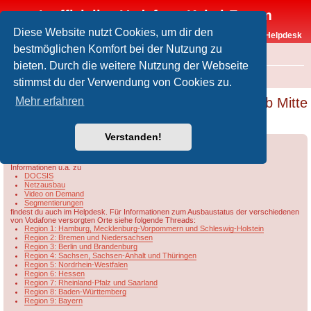
Inoffizielles Vodafone-Kabel-Forum
Diese Website nutzt Cookies, um dir den
Vodafone-Kabel-Helpdesk
bestmöglichen Komfort bei der Nutzung zu
FAQ
bieten. Durch die weitere Nutzung der Webseite
Foren-Übersicht
Rund um Vodafone / Aktuelles
Netzausbau
stimmst du der Verwendung von Cookies zu.
DOCSIS 3.1 Upload mit max. 100 Mbit/s ab Mitte
Mehr erfahren
bis Ende 2021
Verstanden!
Forumsregeln
Forenregeln
Informationen u.a. zu
DOCSIS
Netzausbau
Video on Demand
Segmentierungen
findest du auch im Helpdesk. Für Informationen zum Ausbaustatus der verschiedenen
von Vodafone versorgten Orte siehe folgende Threads:
Region 1: Hamburg, Mecklenburg-Vorpommern und Schleswig-Holstein
Region 2: Bremen und Niedersachsen
Region 3: Berlin und Brandenburg
Region 4: Sachsen, Sachsen-Anhalt und Thüringen
Region 5: Nordrhein-Westfalen
Region 6: Hessen
Region 7: Rheinland-Pfalz und Saarland
Region 8: Baden-Württemberg
Region 9: Bayern