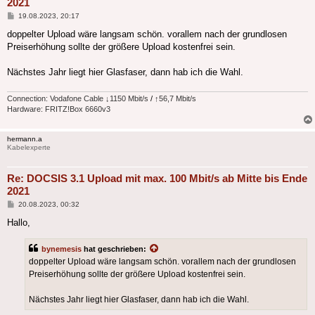
2021
Beitrag
19.08.2023, 20:17
doppelter Upload wäre langsam schön. vorallem nach der grundlosen
Preiserhöhung sollte der größere Upload kostenfrei sein.
Nächstes Jahr liegt hier Glasfaser, dann hab ich die Wahl.
Connection: Vodafone Cable
↓
1150 Mbit/s
/
↑
56,7 Mbit/s
Hardware: FRITZ!Box 6660v3
hermann.a
Kabelexperte
Re: DOCSIS 3.1 Upload mit max. 100 Mbit/s ab Mitte bis Ende
2021
Beitrag
20.08.2023, 00:32
Hallo,
bynemesis
hat geschrieben:
doppelter Upload wäre langsam schön. vorallem nach der grundlosen
Preiserhöhung sollte der größere Upload kostenfrei sein.
Nächstes Jahr liegt hier Glasfaser, dann hab ich die Wahl.