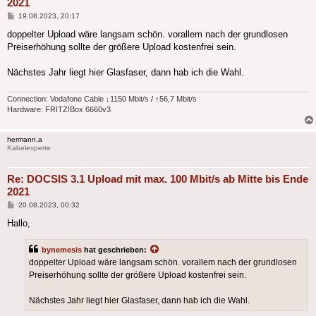
2021
Beitrag
19.08.2023, 20:17
doppelter Upload wäre langsam schön. vorallem nach der grundlosen
Preiserhöhung sollte der größere Upload kostenfrei sein.
Nächstes Jahr liegt hier Glasfaser, dann hab ich die Wahl.
Connection: Vodafone Cable
↓
1150 Mbit/s
/
↑
56,7 Mbit/s
Hardware: FRITZ!Box 6660v3
hermann.a
Kabelexperte
Re: DOCSIS 3.1 Upload mit max. 100 Mbit/s ab Mitte bis Ende
2021
Beitrag
20.08.2023, 00:32
Hallo,
bynemesis
hat geschrieben:
doppelter Upload wäre langsam schön. vorallem nach der grundlosen
Preiserhöhung sollte der größere Upload kostenfrei sein.
Nächstes Jahr liegt hier Glasfaser, dann hab ich die Wahl.