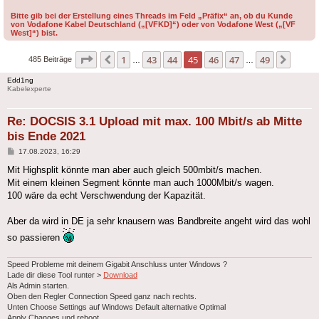
Bitte gib bei der Erstellung eines Threads im Feld „Präfix“ an, ob du Kunde
von Vodafone Kabel Deutschland („[VFKD]“) oder von Vodafone West („[VF
West]“) bist.
Seite
45
von
49
1
43
44
45
46
47
49
Vorherige
Nächs
485 Beiträge
…
…
Edd1ng
Kabelexperte
Re: DOCSIS 3.1 Upload mit max. 100 Mbit/s ab Mitte
bis Ende 2021
Beitrag
17.08.2023, 16:29
Mit Highsplit könnte man aber auch gleich 500mbit/s machen.
Mit einem kleinen Segment könnte man auch 1000Mbit/s wagen.
100 wäre da echt Verschwendung der Kapazität.
Aber da wird in DE ja sehr knausern was Bandbreite angeht wird das wohl
so passieren
Speed Probleme mit deinem Gigabit Anschluss unter Windows ?
Lade dir diese Tool runter >
Download
Als Admin starten.
Oben den Regler Connection Speed ganz nach rechts.
Unten Choose Settings auf Windows Default alternative Optimal
Apply Changes und reboot