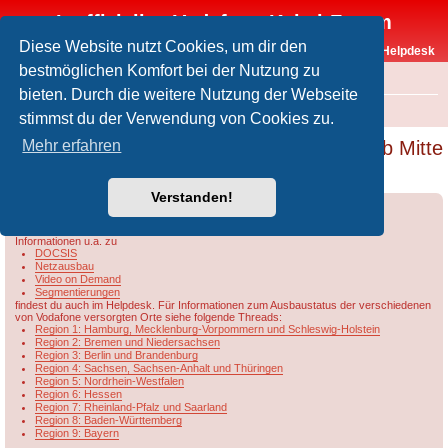
Inoffizielles Vodafone-Kabel-Forum
Diese Website nutzt Cookies, um dir den
Vodafone-Kabel-Helpdesk
bestmöglichen Komfort bei der Nutzung zu
FAQ
bieten. Durch die weitere Nutzung der Webseite
Foren-Übersicht
Rund um Vodafone / Aktuelles
Netzausbau
stimmst du der Verwendung von Cookies zu.
DOCSIS 3.1 Upload mit max. 100 Mbit/s ab Mitte
Mehr erfahren
bis Ende 2021
Verstanden!
Forumsregeln
Forenregeln
Informationen u.a. zu
DOCSIS
Netzausbau
Video on Demand
Segmentierungen
findest du auch im Helpdesk. Für Informationen zum Ausbaustatus der verschiedenen
von Vodafone versorgten Orte siehe folgende Threads:
Region 1: Hamburg, Mecklenburg-Vorpommern und Schleswig-Holstein
Region 2: Bremen und Niedersachsen
Region 3: Berlin und Brandenburg
Region 4: Sachsen, Sachsen-Anhalt und Thüringen
Region 5: Nordrhein-Westfalen
Region 6: Hessen
Region 7: Rheinland-Pfalz und Saarland
Region 8: Baden-Württemberg
Region 9: Bayern