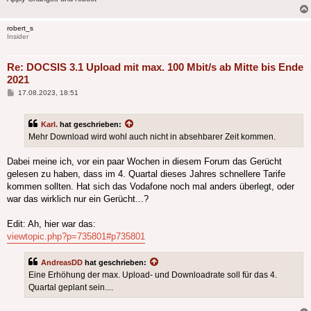
robert_s
Insider
Re: DOCSIS 3.1 Upload mit max. 100 Mbit/s ab Mitte bis Ende
2021
Beitrag
17.08.2023, 18:51
Karl.
hat geschrieben:
Mehr Download wird wohl auch nicht in absehbarer Zeit kommen.
Dabei meine ich, vor ein paar Wochen in diesem Forum das Gerücht
gelesen zu haben, dass im 4. Quartal dieses Jahres schnellere Tarife
kommen sollten. Hat sich das Vodafone noch mal anders überlegt, oder
war das wirklich nur ein Gerücht...?
Edit: Ah, hier war das:
viewtopic.php?p=735801#p735801
AndreasDD
hat geschrieben:
Eine Erhöhung der max. Upload- und Downloadrate soll für das 4.
Quartal geplant sein....