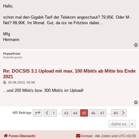
Hallo,
schon mal den Gigabit-Tarif der Telekom angeschaut? 79,95€. Oder M-
Net? 99,90€. Im Monat. Gut, da iss ne Fritzbox dabei...
Mfg
Hermann
Hoppelhase
Kabelexperte
Re: DOCSIS 3.1 Upload mit max. 100 Mbit/s ab Mitte bis Ende
2021
Beitrag
20.08.2023, 04:56
...und 200 Mbit/s bzw. 300 Mbit/s im Upload!
Seite
45
von
49
1
43
44
45
46
47
49
Vorherige
Nächs
485 Beiträge
…
…
Gehe zu
Foren-Übersicht
Kontakt
Alle Zeiten sind
UTC+02:00