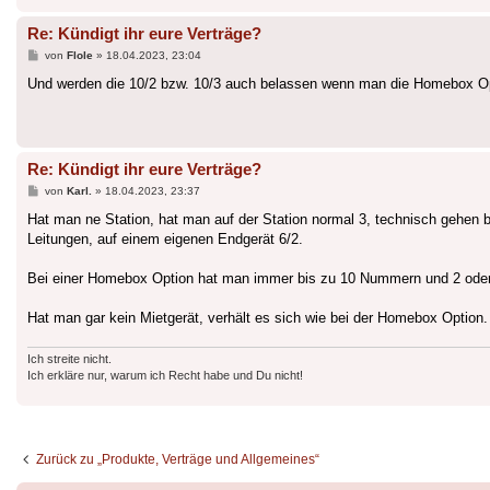
Re: Kündigt ihr eure Verträge?
Beitrag
von
Flole
»
18.04.2023, 23:04
Und werden die 10/2 bzw. 10/3 auch belassen wenn man die Homebox Op
Re: Kündigt ihr eure Verträge?
Beitrag
von
Karl.
»
18.04.2023, 23:37
Hat man ne Station, hat man auf der Station normal 3, technisch gehen 
Leitungen, auf einem eigenen Endgerät 6/2.
Bei einer Homebox Option hat man immer bis zu 10 Nummern und 2 oder
Hat man gar kein Mietgerät, verhält es sich wie bei der Homebox Option.
Ich streite nicht.
Ich erkläre nur, warum ich Recht habe und Du nicht!
Zurück zu „Produkte, Verträge und Allgemeines“