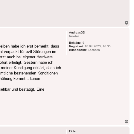
Na
ob
AndreasDD
Newbie
Beiträge:
6
eiben habe ich erst bemerkt, dass
Registriert:
18.04.2023, 16:35
Bundesland:
Sachsen
l verpackt für evtl Störungen im
etzt auch bei eigener Hardware
fort erledigt. Gestern habe ich
meiner Kündigung erklärt, dass ich
sämtliche bestehenden Konditionen
 Erhöhung kommt... Einen
hbar und bestätigt. Eine
Na
ob
Flole