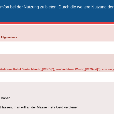
fort bei der Nutzung zu bieten. Durch die weitere Nutzung der
izielles Vodafone-Kabel-Forum
unkt für Kabelkunden von Vodafone - von Kunden für Kunden
d Allgemeines
n Vodafone Kabel Deutschland („[VFKD]“), von Vodafone West („[VF West]“), von eazy 
 haben...
 lassen, man will an der Masse mehr Geld verdienen...