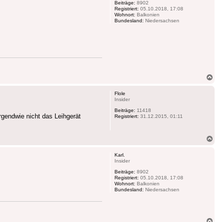
Beiträge:
8902
Registriert:
05.10.2018, 17:08
Wohnort:
Balkonien
Bundesland:
Niedersachsen
Na
ob
Flole
Insider
Beiträge:
11418
rgendwie nicht das Leihgerät
Registriert:
31.12.2015, 01:11
Na
ob
Karl.
Insider
Beiträge:
8902
Registriert:
05.10.2018, 17:08
Wohnort:
Balkonien
Bundesland:
Niedersachsen
Na