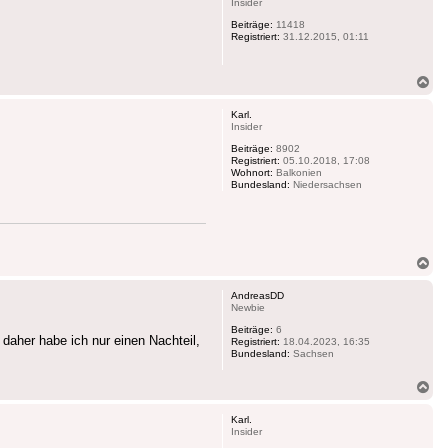
Insider
Beiträge:
11418
Registriert:
31.12.2015, 01:11
Na
ob
Karl.
Insider
Beiträge:
8902
Registriert:
05.10.2018, 17:08
Wohnort:
Balkonien
Bundesland:
Niedersachsen
Na
ob
AndreasDD
Newbie
Beiträge:
6
aher habe ich nur einen Nachteil,
Registriert:
18.04.2023, 16:35
Bundesland:
Sachsen
Na
ob
Karl.
Insider