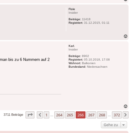
ob
Flole
Insider
Beiträge:
11418
Registriert:
31.12.2015, 01:11
Na
ob
Karl.
Insider
Beiträge:
8902
t man bis zu 6 Nummern auf 2
Registriert:
05.10.2018, 17:08
Wohnort:
Balkonien
Bundesland:
Niedersachsen
Na
ob
Seite
266
von
372
1
264
265
266
267
268
372
Vorherige
N
3711 Beiträge
…
…
Gehe zu