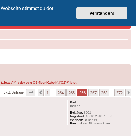
 Webseite stimmst du der
Vodafone-Kabel-Helpdesk
Verstanden!
(„[eazy]“) oder von O2 über Kabel („[O2]“) bist.
Seite
266
von
372
1
264
265
266
267
268
372
Vorherige
N
3711 Beiträge
…
…
Karl.
Insider
Beiträge:
8902
Registriert:
05.10.2018, 17:08
Wohnort:
Balkonien
Bundesland:
Niedersachsen