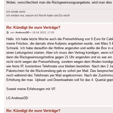
Wobei, verschlechtert man die Rückgewinnungsangebote, wird man dies 
Ich streite nicht.
Ich erkläre nur, warum ich Recht habe und Du nicht!
Re: Kündigt ihr eure Verträge?
Beitrag
von
AndreasDD
»
18.04.2023, 17:05
Hallo. Ich habe letzte Woche auch die Preiserhöhung von 5 Euro für C
meine Fritzbox, die damals ohne Aufpreis angeboten wurde, seit März 5 E
Schrank. Ich habe daraufhin die Hotline angerufen und wollte die Box in
einen Leitungstest starten. Aber ich muss den Vertrag kündigen, wenn ic
dann die Rückgewinnungshotline gegen 21 Uhr angerufen und es war ein s
nicht nicht wegen der Preiserhöhung, sondern wegen dem Moden kündigen 
wie feste IP, kostenlose Telefonate usw bleiben bestehen. Nach den 2 Jah
Paketschein für die Rücksendung gab es sofort per Mail. Das besproche
noch während des Telefonats per Mail angekommen. Nach der Zustimmung
Erhöhung der max. Upload- und Downloadrate soll für das 4. Quartal gepla
Soweit meine Erfahrungen mit VF.
LG AndreasDD
Re: Kündigt ihr eure Verträge?