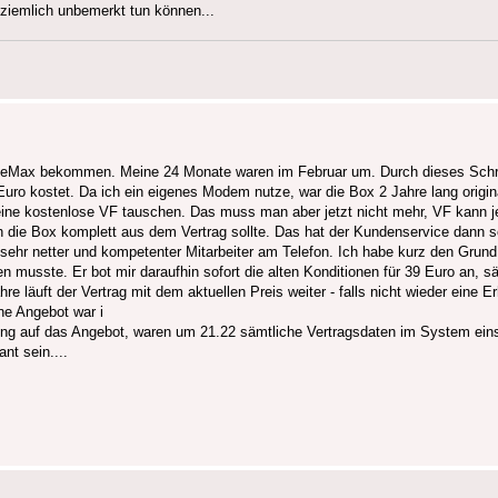
ziemlich unbemerkt tun können...
ableMax bekommen. Meine 24 Monate waren im Februar um. Durch dieses Schr
uro kostet. Da ich ein eigenes Modem nutze, war die Box 2 Jahre lang origina
 eine kostenlose VF tauschen. Das muss man aber jetzt nicht mehr, VF kann j
h die Box komplett aus dem Vertrag sollte. Das hat der Kundenservice dann so
ehr netter und kompetenter Mitarbeiter am Telefon. Ich habe kurz den Grund 
musste. Er bot mir daraufhin sofort die alten Konditionen für 39 Euro an, 
re läuft der Vertrag mit dem aktuellen Preis weiter - falls nicht wieder eine
ne Angebot war i
 auf das Angebot, waren um 21.22 sämtliche Vertragsdaten im System einse
nt sein....