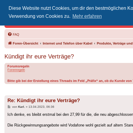
Diese Website nutzt Cookies, um dir den bestmöglichen Kom
Inoff
Verwendung von Cookies zu.
Mehr erfahren
Der Treffp
FAQ
Foren-Übersicht
Internet und Telefon über Kabel
Produkte, Verträge un
Kündigt ihr eure Verträge?
Forumsregeln
Forenregeln
Bitte gib bei der Erstellung eines Threads im Feld „Präfix“ an, ob du Kunde vo
Re: Kündigt ihr eure Verträge?
Beitrag
von
Karl.
»
13.04.2023, 06:36
Ich denke, es bleibt erstmal bei den 27,99 für die, die neu abgeschlossen
Die Rückgewinnungsangebote wird Vodafone wohl gezielt auf altem Stand