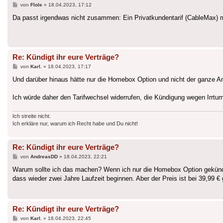
Beitrag
von
Flole
»
18.04.2023, 17:12
Da passt irgendwas nicht zusammen: Ein Privatkundentarif (CableMax) mit
Re: Kündigt ihr eure Verträge?
Beitrag
von
Karl.
»
18.04.2023, 17:17
Und darüber hinaus hätte nur die Homebox Option und nicht der ganze 
Ich würde daher den Tarifwechsel widerrufen, die Kündigung wegen Irrt
Ich streite nicht.
Ich erkläre nur, warum ich Recht habe und Du nicht!
Re: Kündigt ihr eure Verträge?
Beitrag
von
AndreasDD
»
18.04.2023, 22:21
Warum sollte ich das machen? Wenn ich nur die Homebox Option gekündi
dass wieder zwei Jahre Laufzeit beginnen. Aber der Preis ist bei 39,99 
Re: Kündigt ihr eure Verträge?
Beitrag
von
Karl.
»
18.04.2023, 22:45