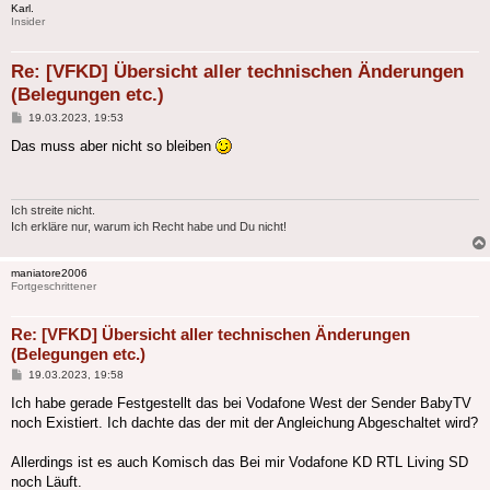
Karl.
Insider
Re: [VFKD] Übersicht aller technischen Änderungen
(Belegungen etc.)
Beitrag
19.03.2023, 19:53
Das muss aber nicht so bleiben
Ich streite nicht.
Ich erkläre nur, warum ich Recht habe und Du nicht!
maniatore2006
Fortgeschrittener
Re: [VFKD] Übersicht aller technischen Änderungen
(Belegungen etc.)
Beitrag
19.03.2023, 19:58
Ich habe gerade Festgestellt das bei Vodafone West der Sender BabyTV
noch Existiert. Ich dachte das der mit der Angleichung Abgeschaltet wird?
Allerdings ist es auch Komisch das Bei mir Vodafone KD RTL Living SD
noch Läuft.