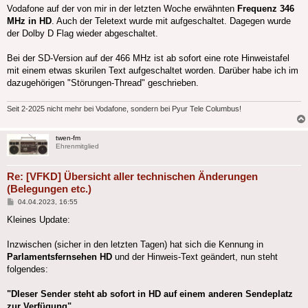
Vodafone auf der von mir in der letzten Woche erwähnten
Frequenz 346
MHz in HD
. Auch der Teletext wurde mit aufgeschaltet. Dagegen wurde
der Dolby D Flag wieder abgeschaltet.
Bei der SD-Version auf der 466 MHz ist ab sofort eine rote Hinweistafel
mit einem etwas skurilen Text aufgeschaltet worden. Darüber habe ich im
dazugehörigen "Störungen-Thread" geschrieben.
Seit 2-2025 nicht mehr bei Vodafone, sondern bei Pyur Tele Columbus!
twen-fm
Ehrenmitglied
Re: [VFKD] Übersicht aller technischen Änderungen
(Belegungen etc.)
Beitrag
04.04.2023, 16:55
Kleines Update:
Inzwischen (sicher in den letzten Tagen) hat sich die Kennung in
Parlamentsfernsehen HD
und der Hinweis-Text geändert, nun steht
folgendes:
"DIeser Sender steht ab sofort in HD auf einem anderen Sendeplatz
zur Verfügung".