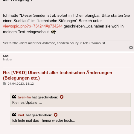
Ich hatte "Dieser Sender ist ab sofort in HD empfangbar. Bitte starten Sie
einen Suchlauf" im "technische Störungen"-Bereich unter
viewtopic.php?p=734244#p734244
geschrieben...da haben sie wohl in
meinem Text reingeschaut.
Seit 2-2025 nicht mehr bei Vodafone, sondern bei Pyur Tele Columbus!
Karl.
Insider
Re: [VFKD] Übersicht aller technischen Änderungen
(Belegungen etc.)
Beitrag
04.04.2023, 18:12
twen-fm
hat geschrieben:
Kleines Update: ...
Karl.
hat geschrieben:
Ich hole mal das Thema wieder hoch...