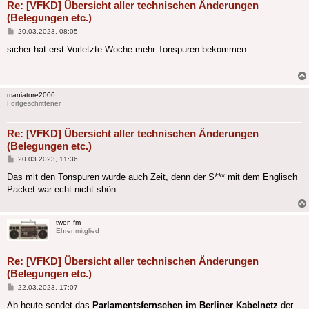
Re: [VFKD] Übersicht aller technischen Änderungen
(Belegungen etc.)
Beitrag
20.03.2023, 08:05
sicher hat erst Vorletzte Woche mehr Tonspuren bekommen
maniatore2006
Fortgeschrittener
Re: [VFKD] Übersicht aller technischen Änderungen
(Belegungen etc.)
Beitrag
20.03.2023, 11:36
Das mit den Tonspuren wurde auch Zeit, denn der S*** mit dem Englisch
Packet war echt nicht shön.
twen-fm
Ehrenmitglied
Re: [VFKD] Übersicht aller technischen Änderungen
(Belegungen etc.)
Beitrag
22.03.2023, 17:07
Ab heute sendet das
Parlamentsfernsehen im Berliner Kabelnetz
der