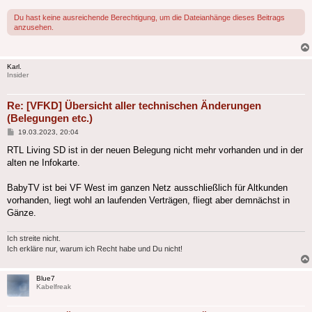
Du hast keine ausreichende Berechtigung, um die Dateianhänge dieses Beitrags
anzusehen.
Karl.
Insider
Re: [VFKD] Übersicht aller technischen Änderungen
(Belegungen etc.)
Beitrag
19.03.2023, 20:04
RTL Living SD ist in der neuen Belegung nicht mehr vorhanden und in der
alten ne Infokarte.
BabyTV ist bei VF West im ganzen Netz ausschließlich für Altkunden
vorhanden, liegt wohl an laufenden Verträgen, fliegt aber demnächst in
Gänze.
Ich streite nicht.
Ich erkläre nur, warum ich Recht habe und Du nicht!
Blue7
Kabelfreak