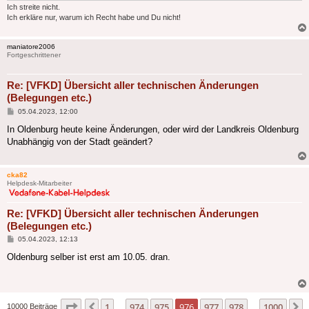
Ich streite nicht.
Ich erkläre nur, warum ich Recht habe und Du nicht!
maniatore2006
Fortgeschrittener
Re: [VFKD] Übersicht aller technischen Änderungen
(Belegungen etc.)
Beitrag
05.04.2023, 12:00
In Oldenburg heute keine Änderungen, oder wird der Landkreis Oldenburg
Unabhängig von der Stadt geändert?
cka82
Helpdesk-Mitarbeiter
Re: [VFKD] Übersicht aller technischen Änderungen
(Belegungen etc.)
Beitrag
05.04.2023, 12:13
Oldenburg selber ist erst am 10.05. dran.
Seite
976
von
1000
1
974
975
976
977
978
1000
Vorherige
10000 Beiträge
…
…