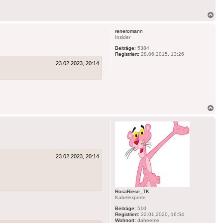
Na
ob
reneromann
Insider
Beiträge:
5384
Registriert:
28.06.2015, 13:26
23.02.2023, 20:14
Na
ob
23.02.2023, 20:14
RosaRiese_TK
Kabelexperte
Beiträge:
510
Registriert:
22.01.2020, 16:54
Wohnort:
daheeme