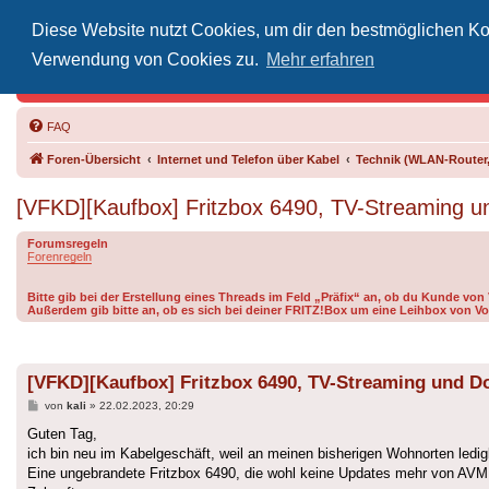
Diese Website nutzt Cookies, um dir den bestmöglichen Kom
Inoff
Verwendung von Cookies zu.
Mehr erfahren
Der Treffp
FAQ
Foren-Übersicht
Internet und Telefon über Kabel
Technik (WLAN-Router,
[VFKD][Kaufbox] Fritzbox 6490, TV-Streaming u
Forumsregeln
Forenregeln
Bitte gib bei der Erstellung eines Threads im Feld „Präfix“ an, ob du Kunde vo
Außerdem gib bitte an, ob es sich bei deiner FRITZ!Box um eine Leihbox von Vo
[VFKD][Kaufbox] Fritzbox 6490, TV-Streaming und Do
Beitrag
von
kali
»
22.02.2023, 20:29
Guten Tag,
ich bin neu im Kabelgeschäft, weil an meinen bisherigen Wohnorten ledig
Eine ungebrandete Fritzbox 6490, die wohl keine Updates mehr von AVM b