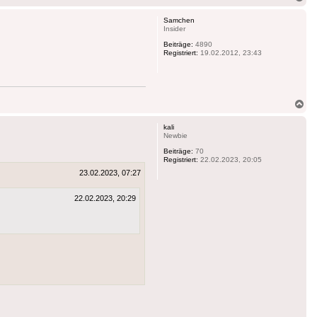
ob
Samchen
Insider
Beiträge:
4890
Registriert:
19.02.2012, 23:43
Na
ob
kali
Newbie
Beiträge:
70
Registriert:
22.02.2023, 20:05
23.02.2023, 07:27
22.02.2023, 20:29