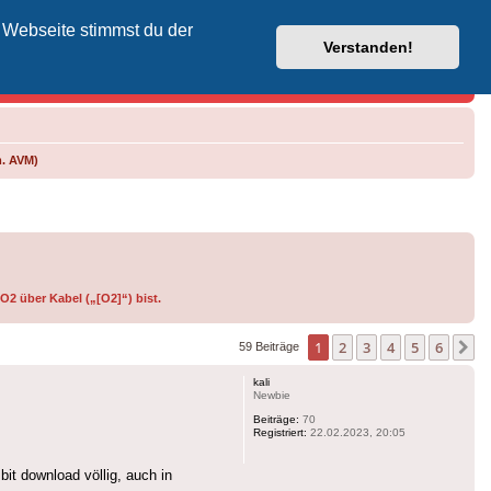
 Webseite stimmst du der
Vodafone-Kabel-Helpdesk
Verstanden!
m. AVM)
O2 über Kabel („[O2]“) bist.
1
2
3
4
5
6
N
59 Beiträge
kali
Newbie
Beiträge:
70
Registriert:
22.02.2023, 20:05
it download völlig, auch in