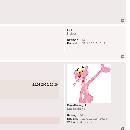
Na
ob
Flole
Insider
Beiträge:
11418
Registriert:
31.12.2015, 01:11
Na
ob
22.02.2023, 20:29
RosaRiese_TK
Kabelexperte
Beiträge:
510
Registriert:
22.01.2020, 16:54
Wohnort:
daheeme
Na