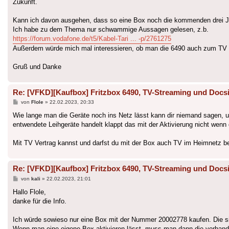
Zukunft.
Kann ich davon ausgehen, dass so eine Box noch die kommenden drei Ja
Ich habe zu dem Thema nur schwammige Aussagen gelesen, z.b.
https://forum.vodafone.de/t5/Kabel-Tari ... -p/2761275
Außerdem würde mich mal interessieren, ob man die 6490 auch zum TV s
Gruß und Danke
Re: [VFKD][Kaufbox] Fritzbox 6490, TV-Streaming und Docsi
Beitrag
von
Flole
»
22.02.2023, 20:33
Wie lange man die Geräte noch ins Netz lässt kann dir niemand sagen,
entwendete Leihgeräte handelt klappt das mit der Aktivierung nicht wenn 
Mit TV Vertrag kannst und darfst du mit der Box auch TV im Heimnetz ber
Re: [VFKD][Kaufbox] Fritzbox 6490, TV-Streaming und Docsi
Beitrag
von
kali
»
22.02.2023, 21:01
Hallo Flole,
danke für die Info.
Ich würde sowieso nur eine Box mit der Nummer 20002778 kaufen. Die si
Wenn man eine eigene Box aktivieren lässt, muss man dann die vorhan