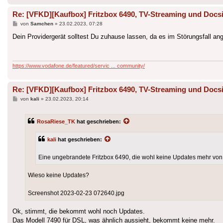
Re: [VFKD][Kaufbox] Fritzbox 6490, TV-Streaming und Docsi
Beitrag
von
Samchen
»
23.02.2023, 07:28
Dein Providergerät solltest Du zuhause lassen, da es im Störungsfall 
https://www.vodafone.de/featured/servic ... community/
Re: [VFKD][Kaufbox] Fritzbox 6490, TV-Streaming und Docsi
Beitrag
von
kali
»
23.02.2023, 20:14
RosaRiese_TK
hat geschrieben:
kali
hat geschrieben:
Eine ungebrandete Fritzbox 6490, die wohl keine Updates mehr v
Wieso keine Updates?
Screenshot 2023-02-23 072640.jpg
Ok, stimmt, die bekommt wohl noch Updates.
Das Modell 7490 für DSL, was ähnlich aussieht, bekommt keine mehr.