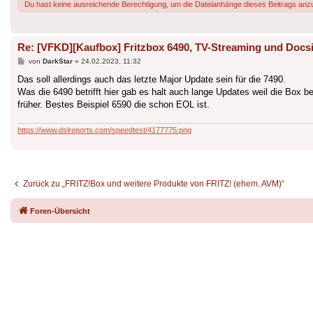
Du hast keine ausreichende Berechtigung, um die Dateianhänge dieses Beitrags anz
Re: [VFKD][Kaufbox] Fritzbox 6490, TV-Streaming und Docsi
Beitrag
von
DarkStar
»
24.02.2023, 11:32
Das soll allerdings auch das letzte Major Update sein für die 7490.
Was die 6490 betrifft hier gab es halt auch lange Updates weil die Box b
früher. Bestes Beispiel 6590 die schon EOL ist.
https://www.dslreports.com/speedtest/4177775.png
Zurück zu „FRITZ!Box und weitere Produkte von FRITZ! (ehem. AVM)“
Foren-Übersicht