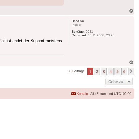
Na
ob
DarkStar
Insider
Beiträge:
9631
Registriert:
05.11.2008, 23:25
Fall ist endet der Support meistens
Na
ob
1
2
3
4
5
6
N
59 Beiträge
Gehe zu
Kontakt
Alle Zeiten sind
UTC+02:00