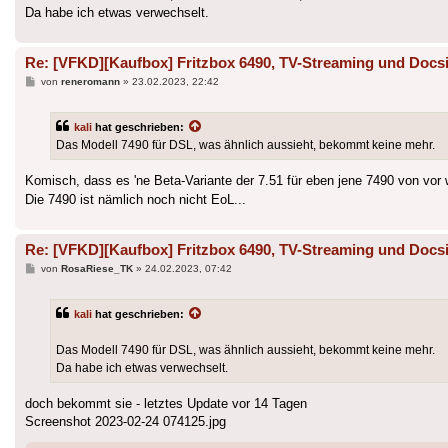
Da habe ich etwas verwechselt.
Re: [VFKD][Kaufbox] Fritzbox 6490, TV-Streaming und Docsi
Beitrag
von
reneromann
»
23.02.2023, 22:42
kali
hat geschrieben:
Das Modell 7490 für DSL, was ähnlich aussieht, bekommt keine mehr.
Komisch, dass es 'ne Beta-Variante der 7.51 für eben jene 7490 von vo
Die 7490 ist nämlich noch nicht EoL...
Re: [VFKD][Kaufbox] Fritzbox 6490, TV-Streaming und Docsi
Beitrag
von
RosaRiese_TK
»
24.02.2023, 07:42
kali
hat geschrieben:
Das Modell 7490 für DSL, was ähnlich aussieht, bekommt keine mehr.
Da habe ich etwas verwechselt.
doch bekommt sie - letztes Update vor 14 Tagen
Screenshot 2023-02-24 074125.jpg