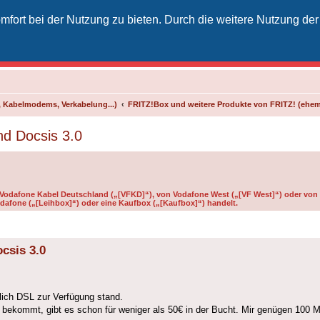
fort bei der Nutzung zu bieten. Durch die weitere Nutzung der
izielles Vodafone-Kabel-Forum
unkt für Kabelkunden von Vodafone - von Kunden für Kunden
 Kabelmodems, Verkabelung...)
FRITZ!Box und weitere Produkte von FRITZ! (ehe
nd Docsis 3.0
n Vodafone Kabel Deutschland („[VFKD]“), von Vodafone West („[VF West]“) oder von 
dafone („[Leihbox]“) oder eine Kaufbox („[Kaufbox]“) handelt.
csis 3.0
lich DSL zur Verfügung stand.
ekommt, gibt es schon für weniger als 50€ in der Bucht. Mir genügen 100 Mb