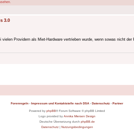
usehen.
s 3.0
ei vielen Providern als Miet-Hardware vertrieben wurde, wenn sowas nicht der 
Forenregeln
-
Impressum und Kontaktstelle nach DSA
-
Datenschutz
-
Partner
Powered by
phpBB
® Forum Software © phpBB Limited
Logo provided by
Annika Miersen Design
Deutsche Übersetzung durch
phpBB.de
Datenschutz
|
Nutzungsbedingungen