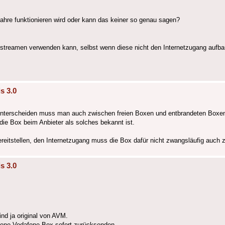
hre funktionieren wird oder kann das keiner so genau sagen?
treamen verwenden kann, selbst wenn diese nicht den Internetzugang aufba
s 3.0
 unterscheiden muss man auch zwischen freien Boxen und entbrandeten Boxe
die Box beim Anbieter als solches bekannt ist.
eitstellen, den Internetzugang muss die Box dafür nicht zwangsläufig auch z
s 3.0
nd ja original von AVM.
dene Vodafone Box sofort zurücksenden,