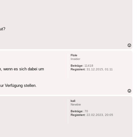
ut?
Na
ob
Flole
Insider
Beiträge:
11418
n, wenn es sich dabei um
Registriert:
31.12.2015, 01:11
ur Verfügung stellen.
Na
ob
kali
Newbie
Beiträge:
70
Registriert:
22.02.2023, 20:05