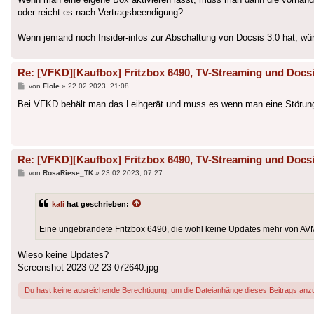
oder reicht es nach Vertragsbeendigung?
Wenn jemand noch Insider-infos zur Abschaltung von Docsis 3.0 hat, wür
Re: [VFKD][Kaufbox] Fritzbox 6490, TV-Streaming und Docsi
Beitrag
von
Flole
»
22.02.2023, 21:08
Bei VFKD behält man das Leihgerät und muss es wenn man eine Störung
Re: [VFKD][Kaufbox] Fritzbox 6490, TV-Streaming und Docsi
Beitrag
von
RosaRiese_TK
»
23.02.2023, 07:27
kali
hat geschrieben:
Eine ungebrandete Fritzbox 6490, die wohl keine Updates mehr von A
Wieso keine Updates?
Screenshot 2023-02-23 072640.jpg
Du hast keine ausreichende Berechtigung, um die Dateianhänge dieses Beitrags anz