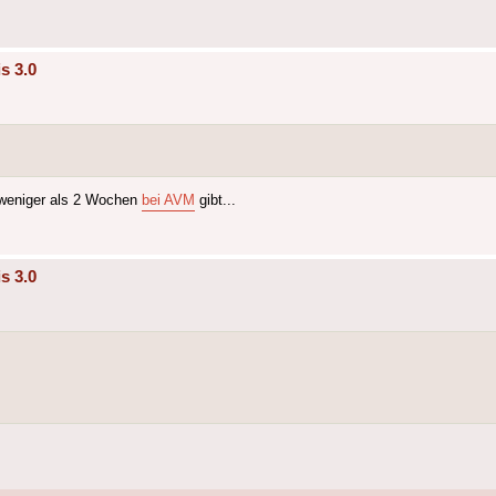
s 3.0
r weniger als 2 Wochen
bei AVM
gibt...
s 3.0