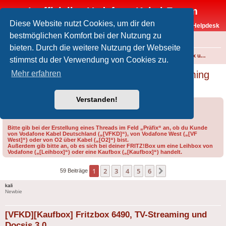
Inoffizielles Vodafone-Kabel-Forum
Diese Website nutzt Cookies, um dir den
Vodafone-Kabel-Helpdesk
bestmöglichen Komfort bei der Nutzung zu
FAQ
bieten. Durch die weitere Nutzung der Webseite
Foren-Übersicht
Internet und Telefon über Kabel
Technik (WLAN-Router, Kabelmodems, Verkabelung...)
FRITZ!Box und weitere Produkte von FRITZ! (ehem. AVM)
stimmst du der Verwendung von Cookies zu.
[VFKD][Kaufbox] Fritzbox 6490, TV-Streaming
Mehr erfahren
und Docsis 3.0
Verstanden!
Forumsregeln
Forenregeln
Bitte gib bei der Erstellung eines Threads im Feld „Präfix“ an, ob du Kunde
von Vodafone Kabel Deutschland („[VFKD]“), von Vodafone West („[VF
West]“) oder von O2 über Kabel („[O2]“) bist.
Außerdem gib bitte an, ob es sich bei deiner FRITZ!Box um eine Leihbox von
Vodafone („[Leihbox]“) oder eine Kaufbox („[Kaufbox]“) handelt.
1
2
3
4
5
6
Nächste
59 Beiträge
kali
Newbie
[VFKD][Kaufbox] Fritzbox 6490, TV-Streaming und
Docsis 3.0