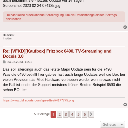
doch bekommt sie - letztes Update vor 14 Tagen
Screenshot 2023-02-24 074125.jpg
Du hast keine ausreichende Berechtigung, um die Dateianhänge dieses Beitrags
anzusehen.
DarkStar
Insider
Re: [VFKD][Kaufbox] Fritzbox 6490, TV-Streaming und
Docsis 3.0
Beitrag
24.02.2023, 11:32
Das soll allerdings auch das letzte Major Update sein für die 7490.
Was die 6490 betrifft hier gab es halt auch lange Updates weil die Box bei
vielen Providern als Miet-Hardware vertrieben wurde, wenn sowas nicht
der Fall ist endet der Support meistens früher. Bestes Beispiel 6590 die
schon EOL ist.
https://www.dslreports.com/speedtest/4177775.png
1
2
3
4
5
6
Nächste
59 Beiträge
Gehe zu