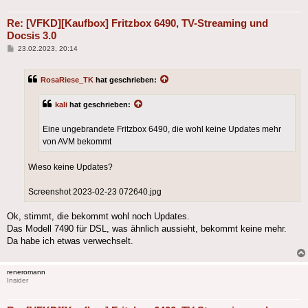
Re: [VFKD][Kaufbox] Fritzbox 6490, TV-Streaming und
Docsis 3.0
Beitrag
23.02.2023, 20:14
RosaRiese_TK
hat geschrieben:
kali
hat geschrieben:
Eine ungebrandete Fritzbox 6490, die wohl keine Updates mehr
von AVM bekommt
Wieso keine Updates?
Screenshot 2023-02-23 072640.jpg
Ok, stimmt, die bekommt wohl noch Updates.
Das Modell 7490 für DSL, was ähnlich aussieht, bekommt keine mehr.
Da habe ich etwas verwechselt.
reneromann
Insider