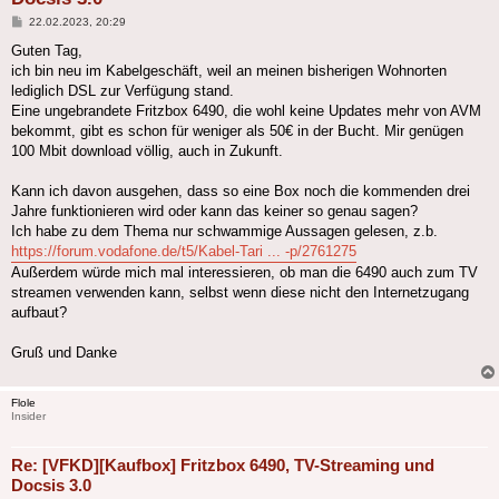
Beitrag
22.02.2023, 20:29
Guten Tag,
ich bin neu im Kabelgeschäft, weil an meinen bisherigen Wohnorten
lediglich DSL zur Verfügung stand.
Eine ungebrandete Fritzbox 6490, die wohl keine Updates mehr von AVM
bekommt, gibt es schon für weniger als 50€ in der Bucht. Mir genügen
100 Mbit download völlig, auch in Zukunft.
Kann ich davon ausgehen, dass so eine Box noch die kommenden drei
Jahre funktionieren wird oder kann das keiner so genau sagen?
Ich habe zu dem Thema nur schwammige Aussagen gelesen, z.b.
https://forum.vodafone.de/t5/Kabel-Tari ... -p/2761275
Außerdem würde mich mal interessieren, ob man die 6490 auch zum TV
streamen verwenden kann, selbst wenn diese nicht den Internetzugang
aufbaut?
Gruß und Danke
Flole
Insider
Re: [VFKD][Kaufbox] Fritzbox 6490, TV-Streaming und
Docsis 3.0