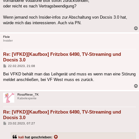
vorhandene Vodafone Box sofort zurücksenden,
oder reicht es nach Vertragsbeendigung?
Wenn jemand noch Insider-infos zur Abschaltung von Docsis 3.0 hat,
würde mich das interessieren. Auch via PN.
Flole
Insider
Re: [VFKD][Kaufbox] Fritzbox 6490, TV-Streaming und
Docsis 3.0
Beitrag
22.02.2023, 21:08
Bei VFKD behält man das Leihgerät und muss es wenn man eine Störung
meldet anschließen, bei VF West muss es zurück.
RosaRiese_TK
Kabelexperte
Re: [VFKD][Kaufbox] Fritzbox 6490, TV-Streaming und
Docsis 3.0
Beitrag
23.02.2023, 07:27
kali
hat geschrieben: