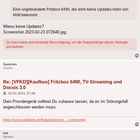
Eine ungebrandete Fritzbox 6490, die wohl keine Updates mehr von
AVM bekommt
Wieso keine Updates?
Screenshot 2023-02-23 072640.jpg
Du hast keine ausreichende Berechtigung, um die Dateianhänge dieses Beitrags
anzusehen.
Samchen
Insider
Re: [VFKD][Kaufbox] Fritzbox 6490, TV-Streaming und
Docsis 3.0
Beitrag
23.02.2023, 07:28
Dein Providergerät solltest Du zuhause lassen, da es im Störungsfall
angeschlossen werden muss.
https://www.vodafone.de/featured/servic ... community/
kali
Newbie