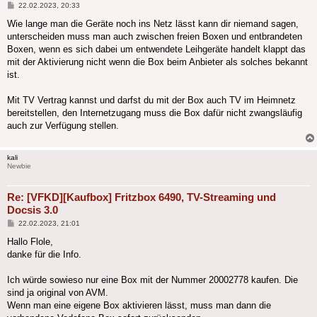
Beitrag
22.02.2023, 20:33
Wie lange man die Geräte noch ins Netz lässt kann dir niemand sagen,
unterscheiden muss man auch zwischen freien Boxen und entbrandeten
Boxen, wenn es sich dabei um entwendete Leihgeräte handelt klappt das
mit der Aktivierung nicht wenn die Box beim Anbieter als solches bekannt
ist.
Mit TV Vertrag kannst und darfst du mit der Box auch TV im Heimnetz
bereitstellen, den Internetzugang muss die Box dafür nicht zwangsläufig
auch zur Verfügung stellen.
kali
Newbie
Re: [VFKD][Kaufbox] Fritzbox 6490, TV-Streaming und
Docsis 3.0
Beitrag
22.02.2023, 21:01
Hallo Flole,
danke für die Info.
Ich würde sowieso nur eine Box mit der Nummer 20002778 kaufen. Die
sind ja original von AVM.
Wenn man eine eigene Box aktivieren lässt, muss man dann die