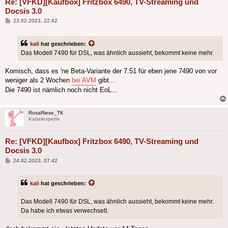
Re: [VFKD][Kaufbox] Fritzbox 6490, TV-Streaming und
Docsis 3.0
Beitrag
23.02.2023, 22:42
kali
hat geschrieben:
Das Modell 7490 für DSL, was ähnlich aussieht, bekommt keine mehr.
Komisch, dass es 'ne Beta-Variante der 7.51 für eben jene 7490 von vor
weniger als 2 Wochen
bei AVM
gibt...
Die 7490 ist nämlich noch nicht EoL...
RosaRiese_TK
Kabelexperte
Re: [VFKD][Kaufbox] Fritzbox 6490, TV-Streaming und
Docsis 3.0
Beitrag
24.02.2023, 07:42
kali
hat geschrieben:
Das Modell 7490 für DSL, was ähnlich aussieht, bekommt keine mehr.
Da habe ich etwas verwechselt.