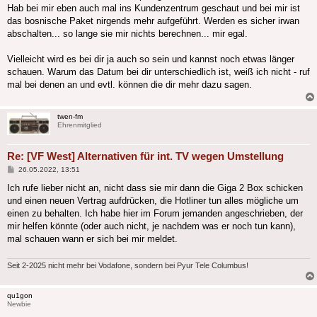
Hab bei mir eben auch mal ins Kundenzentrum geschaut und bei mir ist
das bosnische Paket nirgends mehr aufgeführt. Werden es sicher irwan
abschalten... so lange sie mir nichts berechnen... mir egal.
Vielleicht wird es bei dir ja auch so sein und kannst noch etwas länger
schauen. Warum das Datum bei dir unterschiedlich ist, weiß ich nicht - ruf
mal bei denen an und evtl. können die dir mehr dazu sagen.
twen-fm
Ehrenmitglied
Re: [VF West] Alternativen für int. TV wegen Umstellung
Beitrag
26.05.2022, 13:51
Ich rufe lieber nicht an, nicht dass sie mir dann die Giga 2 Box schicken
und einen neuen Vertrag aufdrücken, die Hotliner tun alles mögliche um
einen zu behalten. Ich habe hier im Forum jemanden angeschrieben, der
mir helfen könnte (oder auch nicht, je nachdem was er noch tun kann),
mal schauen wann er sich bei mir meldet.
Seit 2-2025 nicht mehr bei Vodafone, sondern bei Pyur Tele Columbus!
qu1gon
Newbie