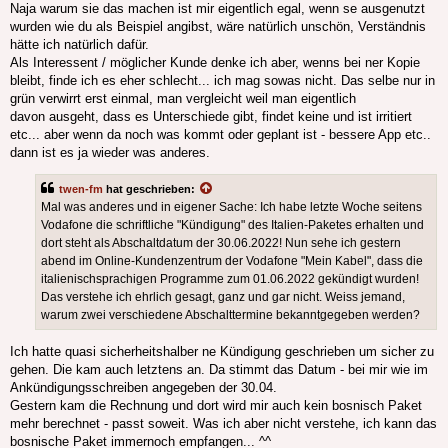
Naja warum sie das machen ist mir eigentlich egal, wenn se ausgenutzt
wurden wie du als Beispiel angibst, wäre natürlich unschön, Verständnis
hätte ich natürlich dafür.
Als Interessent / möglicher Kunde denke ich aber, wenns bei ner Kopie
bleibt, finde ich es eher schlecht... ich mag sowas nicht. Das selbe nur in
grün verwirrt erst einmal, man vergleicht weil man eigentlich
davon ausgeht, dass es Unterschiede gibt, findet keine und ist irritiert
etc... aber wenn da noch was kommt oder geplant ist - bessere App etc..
dann ist es ja wieder was anderes.
twen-fm
hat geschrieben:
Mal was anderes und in eigener Sache: Ich habe letzte Woche seitens
Vodafone die schriftliche "Kündigung" des Italien-Paketes erhalten und
dort steht als Abschaltdatum der 30.06.2022! Nun sehe ich gestern
abend im Online-Kundenzentrum der Vodafone "Mein Kabel", dass die
italienischsprachigen Programme zum 01.06.2022 gekündigt wurden!
Das verstehe ich ehrlich gesagt, ganz und gar nicht. Weiss jemand,
warum zwei verschiedene Abschalttermine bekanntgegeben werden?
Ich hatte quasi sicherheitshalber ne Kündigung geschrieben um sicher zu
gehen. Die kam auch letztens an. Da stimmt das Datum - bei mir wie im
Ankündigungsschreiben angegeben der 30.04.
Gestern kam die Rechnung und dort wird mir auch kein bosnisch Paket
mehr berechnet - passt soweit. Was ich aber nicht verstehe, ich kann das
bosnische Paket immernoch empfangen... ^^