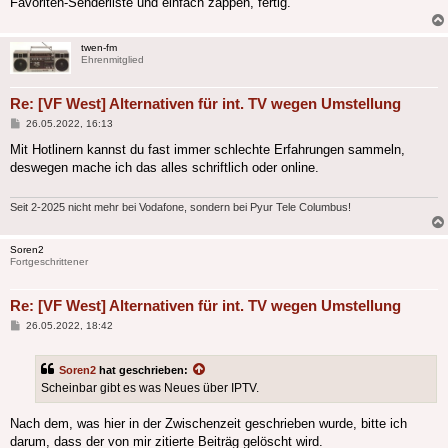
Favoriten-Senderliste und einfach zappen, fertig.
twen-fm
Ehrenmitglied
Re: [VF West] Alternativen für int. TV wegen Umstellung
Beitrag
26.05.2022, 16:13
Mit Hotlinern kannst du fast immer schlechte Erfahrungen sammeln,
deswegen mache ich das alles schriftlich oder online.
Seit 2-2025 nicht mehr bei Vodafone, sondern bei Pyur Tele Columbus!
Soren2
Fortgeschrittener
Re: [VF West] Alternativen für int. TV wegen Umstellung
Beitrag
26.05.2022, 18:42
Soren2
hat geschrieben:
Scheinbar gibt es was Neues über IPTV.
Nach dem, was hier in der Zwischenzeit geschrieben wurde, bitte ich
darum, dass der von mir zitierte Beiträg gelöscht wird.