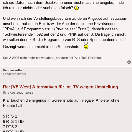
ich die Daten nach dem Besitzer in einer Suchmaschine eingebe, finde
ich rein gar nichts oder suche ich falsch?
Und wenn ich die Vorstellungsbroschüre zu deren Angebot auf issuu.com
ansehe ist auf deren Box bzw. der App der serbische Privatsender
"PRVA" auf Programmplatz 1 (Prva heisst "Erste"), danach dessen
"Schwestersender" b92 auf der 2 und PINK auf der 3. Da frage ich mich,
wo sollen denn z.B. die Programme von RTS oder Sportklub denn sein?
Gezeigt werden sie nicht in den Screenshots...
Seit 2-2025 nicht mehr bei Vodafone, sondern bei Pyur Tele Columbus!
HepprumerBub
Fortgeschrittener
Re: [VF West] Alternativen für int. TV wegen Umstellung
Beitrag
27.05.2022, 10:12
Klar tauchen die nirgends in Screenshots auf, illegaler Anbieter ohne
Rechte halt
…
5 RTS 1
6 RTS 1 HD
7 RTS 2