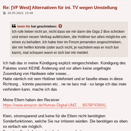
Re: [VF West] Alternativen für int. TV wegen Umstellung
Beitrag
26.05.2022, 15:39
twen-fm
hat geschrieben:
Ich rufe lieber nicht an, nicht dass sie mir dann die Giga 2 Box schicken
und einen neuen Vertrag aufdrücken, die Hotliner tun alles mögliche um
einen zu behalten. Ich habe hier im Forum jemanden angeschrieben,
der mir helfen könnte (oder auch nicht, je nachdem was er noch tun
kann), mal schauen wann er sich bei mir meldet.
Ich hab das in meine Kündigung explizit reingeschrieben. Kündigung des
Paketes sonst KEINE Änderung und vor allem keine ungefragte
Zusendung von Hardware oder sowas...
Hatte nämlich mit nem Hotliner telefoniert und er faselte etwas in diese
Richtung... könnte passieren etc.. ne ne lass mal - so lange ich das irwie
verhindern kann, mache ich das.
Meine Eltern haben den Receiver:
https://www.amazon.de/Humax-Digital-UMZ ... B076PX5MXL
Klein, stromsparend und keine für die Eltern nicht benötigten
Sonderfunktionen, welche Sie nur irritieren würden. Die benötigen es eben
so einfach wie möglich.