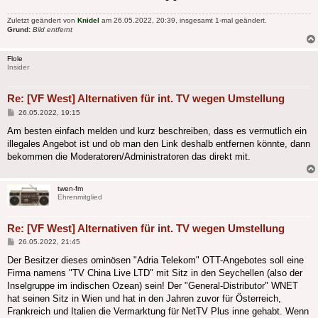
Zuletzt geändert von
Knidel
am 26.05.2022, 20:39, insgesamt 1-mal geändert.
Grund:
Bild entfernt
Flole
Insider
Re: [VF West] Alternativen für int. TV wegen Umstellung
Beitrag
26.05.2022, 19:15
Am besten einfach melden und kurz beschreiben, dass es vermutlich ein
illegales Angebot ist und ob man den Link deshalb entfernen könnte, dann
bekommen die Moderatoren/Administratoren das direkt mit.
twen-fm
Ehrenmitglied
Re: [VF West] Alternativen für int. TV wegen Umstellung
Beitrag
26.05.2022, 21:45
Der Besitzer dieses ominösen "Adria Telekom" OTT-Angebotes soll eine
Firma namens "TV China Live LTD" mit Sitz in den Seychellen (also der
Inselgruppe im indischen Ozean) sein! Der "General-Distributor" WNET
hat seinen Sitz in Wien und hat in den Jahren zuvor für Österreich,
Frankreich und Italien die Vermarktung für NetTV Plus inne gehabt. Wenn