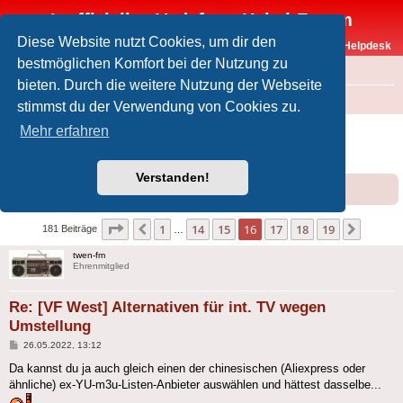
Inoffizielles Vodafone-Kabel-Forum
Diese Website nutzt Cookies, um dir den
Vodafone-Kabel-Helpdesk
bestmöglichen Komfort bei der Nutzung zu
FAQ
bieten. Durch die weitere Nutzung der Webseite
Foren-Übersicht
Offtopic
Medien
stimmst du der Verwendung von Cookies zu.
[VF West] Alternativen für int. TV wegen
Mehr erfahren
Umstellung
Verstanden!
Forumsregeln
Forenregeln
Seite
16
von
19
1
14
15
16
17
18
19
Vorherige
Nächst
181 Beiträge
…
twen-fm
Ehrenmitglied
Re: [VF West] Alternativen für int. TV wegen
Umstellung
Beitrag
26.05.2022, 13:12
Da kannst du ja auch gleich einen der chinesischen (Aliexpress oder
ähnliche) ex-YU-m3u-Listen-Anbieter auswählen und hättest dasselbe...