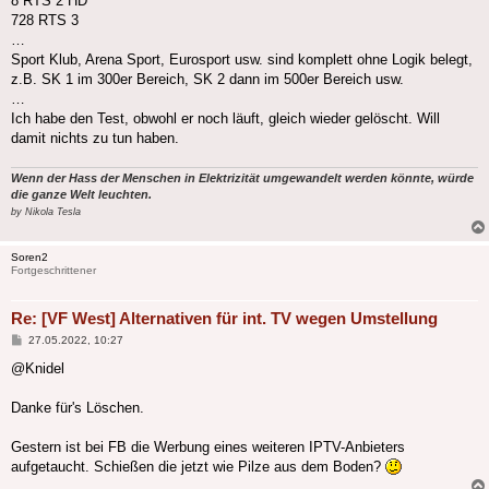
8 RTS 2 HD
728 RTS 3
…
Sport Klub, Arena Sport, Eurosport usw. sind komplett ohne Logik belegt,
z.B. SK 1 im 300er Bereich, SK 2 dann im 500er Bereich usw.
…
Ich habe den Test, obwohl er noch läuft, gleich wieder gelöscht. Will
damit nichts zu tun haben.
Wenn der Hass der Menschen in Elektrizität umgewandelt werden könnte, würde
die ganze Welt leuchten.
by Nikola Tesla
Soren2
Fortgeschrittener
Re: [VF West] Alternativen für int. TV wegen Umstellung
Beitrag
27.05.2022, 10:27
@Knidel
Danke für's Löschen.
Gestern ist bei FB die Werbung eines weiteren IPTV-Anbieters
aufgetaucht. Schießen die jetzt wie Pilze aus dem Boden?