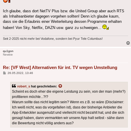
Ich glaube, dass dort NetTV Plus bzw. die United Group aber auch RTS
als Inhalteanbieter dagegen vorgehen sollten! Denn ich glaube kaum,
dass sie die Erlaubnis einer Weiterleitung dessen Programme erhalten
haben! Von Sky, Netflix, DAZN usw. ganz zu schweigen...
Seit 2-2025 nicht mehr bei Vodafone, sondern bei Pyur Tele Columbus!
qu1gon
Newbie
Re: [VF West] Alternativen für int. TV wegen Umstellung
Beitrag
26.05.2022, 13:46
robert_s
hat geschrieben:
Scheint es doch eher die eigene Leistung zu sein, von der man (mehr?)
profitieren möchte...?!?
Warum sollte das nicht legitim sein? Wenn es z.B. so wäre (Disclaimer:
Ich weiß nicht, was da vorgefallen ist), dass der bisherige Anbieter die
App-Entwickler ausgenutzt und vielleicht nicht bezahlt hat, und die sich
gesagt haben, dann vermarkten wir unsere App halt selbst - sähe dann
die Bewertung nicht völlig anders aus?