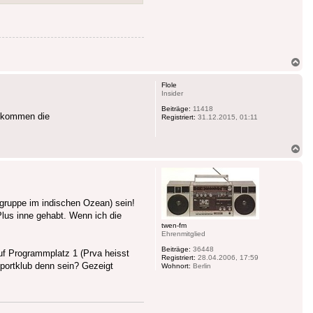
Na
ob
Flole
Insider
Beiträge:
11418
bekommen die
Registriert:
31.12.2015, 01:11
Na
ob
gruppe im indischen Ozean) sein!
Plus inne gehabt. Wenn ich die
twen-fm
Ehrenmitglied
Beiträge:
36448
uf Programmplatz 1 (Prva heisst
Registriert:
28.04.2006, 17:59
portklub denn sein? Gezeigt
Wohnort:
Berlin