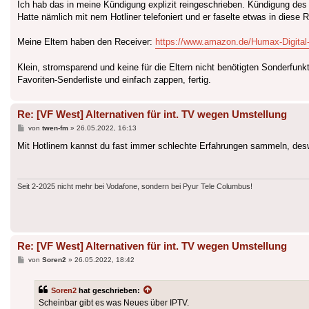
Ich hab das in meine Kündigung explizit reingeschrieben. Kündigung d
Hatte nämlich mit nem Hotliner telefoniert und er faselte etwas in diese 
Meine Eltern haben den Receiver:
https://www.amazon.de/Humax-Digita
Klein, stromsparend und keine für die Eltern nicht benötigten Sonderfunkt
Favoriten-Senderliste und einfach zappen, fertig.
Re: [VF West] Alternativen für int. TV wegen Umstellung
Beitrag
von
twen-fm
»
26.05.2022, 16:13
Mit Hotlinern kannst du fast immer schlechte Erfahrungen sammeln, deswe
Seit 2-2025 nicht mehr bei Vodafone, sondern bei Pyur Tele Columbus!
Re: [VF West] Alternativen für int. TV wegen Umstellung
Beitrag
von
Soren2
»
26.05.2022, 18:42
Soren2
hat geschrieben:
Scheinbar gibt es was Neues über IPTV.