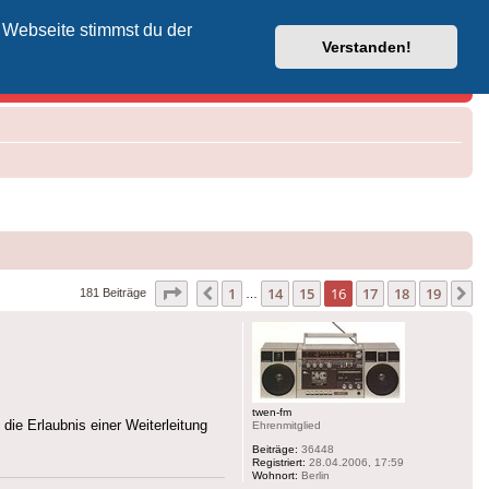
 Webseite stimmst du der
Vodafone-Kabel-Helpdesk
Verstanden!
Seite
16
von
19
1
14
15
16
17
18
19
Vorherige
N
181 Beiträge
…
twen-fm
die Erlaubnis einer Weiterleitung
Ehrenmitglied
Beiträge:
36448
Registriert:
28.04.2006, 17:59
Wohnort:
Berlin