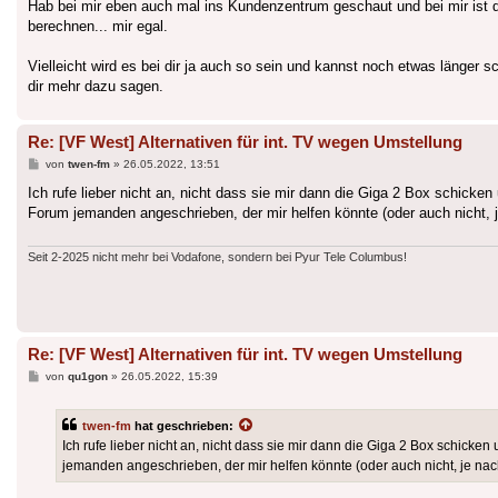
Hab bei mir eben auch mal ins Kundenzentrum geschaut und bei mir ist d
berechnen... mir egal.
Vielleicht wird es bei dir ja auch so sein und kannst noch etwas länger s
dir mehr dazu sagen.
Re: [VF West] Alternativen für int. TV wegen Umstellung
Beitrag
von
twen-fm
»
26.05.2022, 13:51
Ich rufe lieber nicht an, nicht dass sie mir dann die Giga 2 Box schicken
Forum jemanden angeschrieben, der mir helfen könnte (oder auch nicht, 
Seit 2-2025 nicht mehr bei Vodafone, sondern bei Pyur Tele Columbus!
Re: [VF West] Alternativen für int. TV wegen Umstellung
Beitrag
von
qu1gon
»
26.05.2022, 15:39
twen-fm
hat geschrieben:
Ich rufe lieber nicht an, nicht dass sie mir dann die Giga 2 Box schicke
jemanden angeschrieben, der mir helfen könnte (oder auch nicht, je na