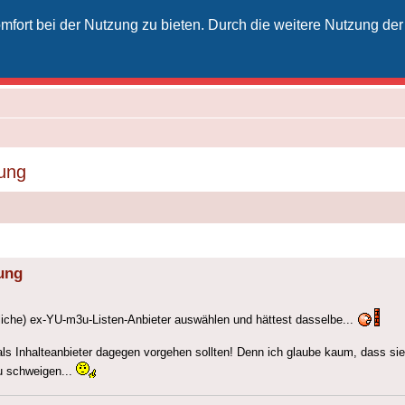
fort bei der Nutzung zu bieten. Durch die weitere Nutzung der
izielles Vodafone-Kabel-Forum
unkt für Kabelkunden von Vodafone - von Kunden für Kunden
lung
lung
nliche) ex-YU-m3u-Listen-Anbieter auswählen und hättest dasselbe...
s Inhalteanbieter dagegen vorgehen sollten! Denn ich glaube kaum, dass sie 
u schweigen...