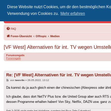
Diese Website nutzt Cookies, um dir den bestmöglichen Kom
Inoff
Verwendung von Cookies zu.
Mehr erfahren
Der Treffp
FAQ
Foren-Übersicht
Offtopic
Medien
[VF West] Alternativen für int. TV wegen Umstel
Forumsregeln
Forenregeln
Re: [VF West] Alternativen für int. TV wegen Umstel
Beitrag
von
twen-fm
»
26.05.2022, 13:12
Da kannst du ja auch gleich einen der chinesischen (Aliexpress oder äh
Ich glaube, dass dort NetTV Plus bzw. die United Group aber auch RTS al
dessen Programme erhalten haben! Von Sky, Netflix, DAZN usw. ganz z
Seit 2-2025 nicht mehr bei Vodafone, sondern bei Pyur Tele Columbus!