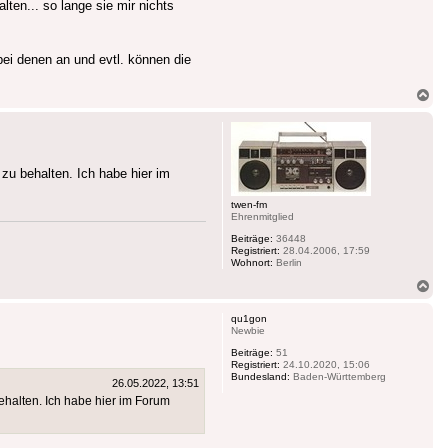
ten... so lange sie mir nichts
 bei denen an und evtl. können die
Na
ob
 zu behalten. Ich habe hier im
twen-fm
Ehrenmitglied
Beiträge:
36448
Registriert:
28.04.2006, 17:59
Wohnort:
Berlin
Na
ob
qu1gon
Newbie
Beiträge:
51
Registriert:
24.10.2020, 15:06
Bundesland:
Baden-Württemberg
26.05.2022, 13:51
behalten. Ich habe hier im Forum