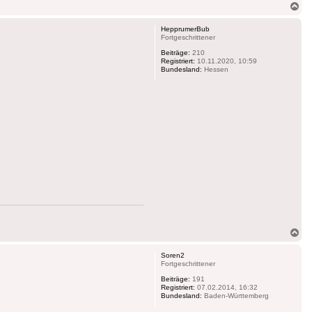
Na
ob
HepprumerBub
Fortgeschrittener
Beiträge:
210
Registriert:
10.11.2020, 10:59
Bundesland:
Hessen
Na
ob
Soren2
Fortgeschrittener
Beiträge:
191
Registriert:
07.02.2014, 16:32
Bundesland:
Baden-Württemberg