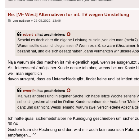
Re: [VF West] Alternativen für int. TV wegen Umstellung
Beitrag
von
qu1gon
»
26.05.2022, 13:46
robert_s
hat geschrieben:
Scheint es doch eher die eigene Leistung zu sein, von der man (mehr?) p
Warum sollte das nicht legitim sein? Wenn es z.B. so wäre (Disclaimer: Ic
bezahlt hat, und die sich gesagt haben, dann vermarkten wir unsere App 
Naja warum sie das machen ist mir eigentlich egal, wenn se ausgenutzt wu
Als Interessent / möglicher Kunde denke ich aber, wenns bei ner Kopie ble
weil man eigentlich
davon ausgeht, dass es Unterschiede gibt, findet keine und ist irritiert 
twen-fm
hat geschrieben:
Mal was anderes und in eigener Sache: Ich habe letzte Woche seitens Vo
sehe ich gestern abend im Online-Kundenzentrum der Vodafone "Mein Ka
ganz und gar nicht. Weiss jemand, warum zwei verschiedene Abschalt
Ich hatte quasi sicherheitshalber ne Kündigung geschrieben um sicher 
30.04.
Gestern kam die Rechnung und dort wird mir auch kein bosnisch Paket m
empfangen... ^^