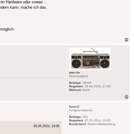
von Hardware oder sowas...
hindern kann, mache ich das.
 möglich.
Na
ob
twen-fm
Ehrenmitglied
Beiträge:
36448
Registriert:
28.04.2006, 17:59
Wohnort:
Berlin
Na
ob
Soren2
Fortgeschrittener
Beiträge:
191
Registriert:
07.02.2014, 16:32
Bundesland:
Baden-Württemberg
25.05.2022, 19:05