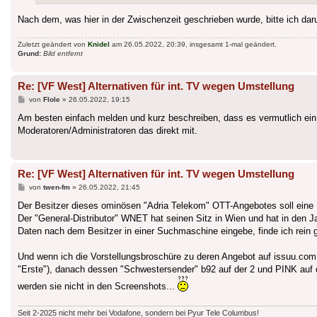
Nach dem, was hier in der Zwischenzeit geschrieben wurde, bitte ich daru
Zuletzt geändert von
Knidel
am 26.05.2022, 20:39, insgesamt 1-mal geändert.
Grund:
Bild entfernt
Re: [VF West] Alternativen für int. TV wegen Umstellung
Beitrag
von
Flole
»
26.05.2022, 19:15
Am besten einfach melden und kurz beschreiben, dass es vermutlich ein
Moderatoren/Administratoren das direkt mit.
Re: [VF West] Alternativen für int. TV wegen Umstellung
Beitrag
von
twen-fm
»
26.05.2022, 21:45
Der Besitzer dieses ominösen "Adria Telekom" OTT-Angebotes soll eine 
Der "General-Distributor" WNET hat seinen Sitz in Wien und hat in den Ja
Daten nach dem Besitzer in einer Suchmaschine eingebe, finde ich rein 
Und wenn ich die Vorstellungsbroschüre zu deren Angebot auf issuu.com
"Erste"), danach dessen "Schwestersender" b92 auf der 2 und PINK auf 
werden sie nicht in den Screenshots...
Seit 2-2025 nicht mehr bei Vodafone, sondern bei Pyur Tele Columbus!