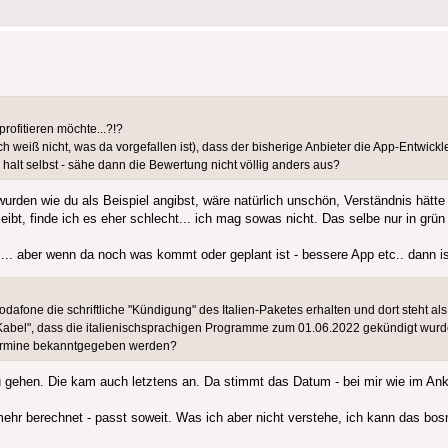
rofitieren möchte...?!?
h weiß nicht, was da vorgefallen ist), dass der bisherige Anbieter die App-Entwickle
halt selbst - sähe dann die Bewertung nicht völlig anders aus?
rden wie du als Beispiel angibst, wäre natürlich unschön, Verständnis hätte i
ibt, finde ich es eher schlecht... ich mag sowas nicht. Das selbe nur in grün 
etc... aber wenn da noch was kommt oder geplant ist - bessere App etc.. dann i
dafone die schriftliche "Kündigung" des Italien-Paketes erhalten und dort steht a
bel", dass die italienischsprachigen Programme zum 01.06.2022 gekündigt wurden
termine bekanntgegeben werden?
zu gehen. Die kam auch letztens an. Da stimmt das Datum - bei mir wie im A
ehr berechnet - passt soweit. Was ich aber nicht verstehe, ich kann das b