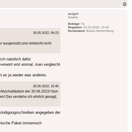
Na
ob
qu1gon
Newbie
Beiträge:
51
Registriert:
24.10.2020, 15:06
Bundesland:
Baden-Württemberg
26.05.2022, 09:23
r ausgenutzt und vielleicht nicht
ch natürlich dafür.
verwirrt erst einmal, man vergleicht
st es ja wieder was anderes.
26.05.2022, 10:45
ls Abschaltdatum der 30.06.2022! Nun
! Das verstehe ich ehrlich gesagt,
nkündigungsschreiben angegeben der
osnische Paket immernoch