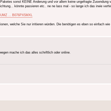
es Paketes sonst KEINE Änderung und vor allem keine ungefragte Zusendung 
Richtung... könnte passieren etc.. ne ne lass mal - so lange ich das irwie ver
l-UMZ ... B076PX5MXL
ionen, welche Sie nur irritieren würden. Die benötigen es eben so einfach wie
gen mache ich das alles schriftlich oder online.