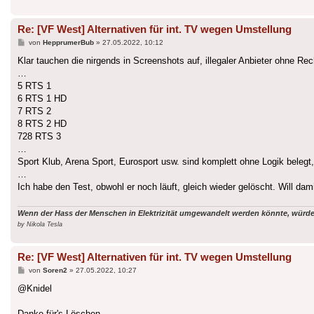
Re: [VF West] Alternativen für int. TV wegen Umstellung
Beitrag
von
HepprumerBub
»
27.05.2022, 10:12
Klar tauchen die nirgends in Screenshots auf, illegaler Anbieter ohne Rec
…
5 RTS 1
6 RTS 1 HD
7 RTS 2
8 RTS 2 HD
728 RTS 3
…
Sport Klub, Arena Sport, Eurosport usw. sind komplett ohne Logik beleg
…
Ich habe den Test, obwohl er noch läuft, gleich wieder gelöscht. Will dam
Wenn der Hass der Menschen in Elektrizität umgewandelt werden könnte, würde 
by Nikola Tesla
Re: [VF West] Alternativen für int. TV wegen Umstellung
Beitrag
von
Soren2
»
27.05.2022, 10:27
@Knidel
Danke für's Löschen.