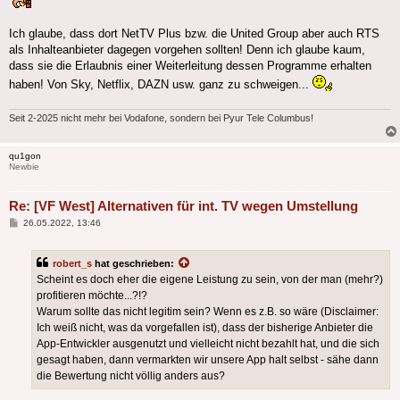
Ich glaube, dass dort NetTV Plus bzw. die United Group aber auch RTS
als Inhalteanbieter dagegen vorgehen sollten! Denn ich glaube kaum,
dass sie die Erlaubnis einer Weiterleitung dessen Programme erhalten
haben! Von Sky, Netflix, DAZN usw. ganz zu schweigen...
Seit 2-2025 nicht mehr bei Vodafone, sondern bei Pyur Tele Columbus!
qu1gon
Newbie
Re: [VF West] Alternativen für int. TV wegen Umstellung
Beitrag
26.05.2022, 13:46
robert_s
hat geschrieben:
Scheint es doch eher die eigene Leistung zu sein, von der man (mehr?)
profitieren möchte...?!?
Warum sollte das nicht legitim sein? Wenn es z.B. so wäre (Disclaimer:
Ich weiß nicht, was da vorgefallen ist), dass der bisherige Anbieter die
App-Entwickler ausgenutzt und vielleicht nicht bezahlt hat, und die sich
gesagt haben, dann vermarkten wir unsere App halt selbst - sähe dann
die Bewertung nicht völlig anders aus?