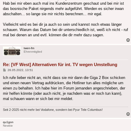
Hab bei mir eben auch mal ins Kundenzentrum geschaut und bei mir ist
das bosnische Paket nirgends mehr aufgeführt. Werden es sicher irwan
abschalten... so lange sie mir nichts berechnen... mir egal.
Vielleicht wird es bei dir ja auch so sein und kannst noch etwas länger
schauen. Warum das Datum bei dir unterschiedlich ist, weiß ich nicht - ruf
mal bei denen an und evtl. können die dir mehr dazu sagen.
twen-fm
Ehrenmitglied
Re: [VF West] Alternativen für int. TV wegen Umstellung
Beitrag
26.05.2022, 13:51
Ich rufe lieber nicht an, nicht dass sie mir dann die Giga 2 Box schicken
und einen neuen Vertrag aufdrücken, die Hotliner tun alles mögliche um
einen zu behalten. Ich habe hier im Forum jemanden angeschrieben, der
mir helfen könnte (oder auch nicht, je nachdem was er noch tun kann),
mal schauen wann er sich bei mir meldet.
Seit 2-2025 nicht mehr bei Vodafone, sondern bei Pyur Tele Columbus!
qu1gon
Newbie