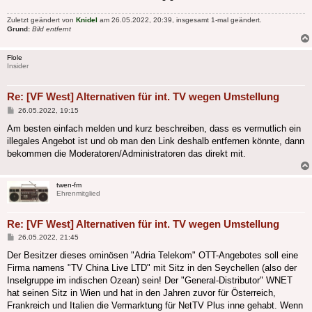
Zuletzt geändert von
Knidel
am 26.05.2022, 20:39, insgesamt 1-mal geändert.
Grund:
Bild entfernt
Flole
Insider
Re: [VF West] Alternativen für int. TV wegen Umstellung
Beitrag
26.05.2022, 19:15
Am besten einfach melden und kurz beschreiben, dass es vermutlich ein
illegales Angebot ist und ob man den Link deshalb entfernen könnte, dann
bekommen die Moderatoren/Administratoren das direkt mit.
twen-fm
Ehrenmitglied
Re: [VF West] Alternativen für int. TV wegen Umstellung
Beitrag
26.05.2022, 21:45
Der Besitzer dieses ominösen "Adria Telekom" OTT-Angebotes soll eine
Firma namens "TV China Live LTD" mit Sitz in den Seychellen (also der
Inselgruppe im indischen Ozean) sein! Der "General-Distributor" WNET
hat seinen Sitz in Wien und hat in den Jahren zuvor für Österreich,
Frankreich und Italien die Vermarktung für NetTV Plus inne gehabt. Wenn