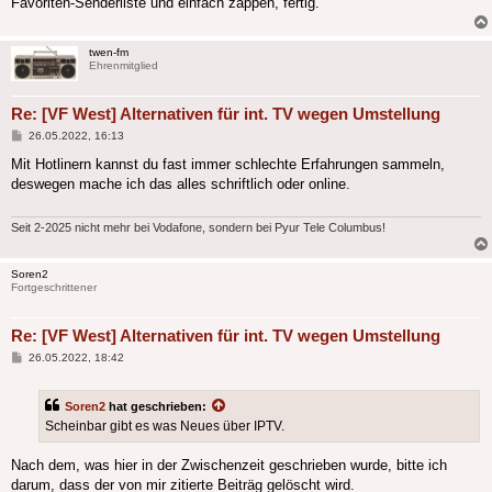
Favoriten-Senderliste und einfach zappen, fertig.
twen-fm
Ehrenmitglied
Re: [VF West] Alternativen für int. TV wegen Umstellung
Beitrag
26.05.2022, 16:13
Mit Hotlinern kannst du fast immer schlechte Erfahrungen sammeln,
deswegen mache ich das alles schriftlich oder online.
Seit 2-2025 nicht mehr bei Vodafone, sondern bei Pyur Tele Columbus!
Soren2
Fortgeschrittener
Re: [VF West] Alternativen für int. TV wegen Umstellung
Beitrag
26.05.2022, 18:42
Soren2
hat geschrieben:
Scheinbar gibt es was Neues über IPTV.
Nach dem, was hier in der Zwischenzeit geschrieben wurde, bitte ich
darum, dass der von mir zitierte Beiträg gelöscht wird.