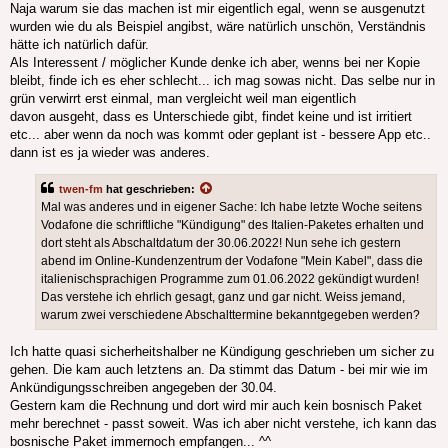
Naja warum sie das machen ist mir eigentlich egal, wenn se ausgenutzt
wurden wie du als Beispiel angibst, wäre natürlich unschön, Verständnis
hätte ich natürlich dafür.
Als Interessent / möglicher Kunde denke ich aber, wenns bei ner Kopie
bleibt, finde ich es eher schlecht... ich mag sowas nicht. Das selbe nur in
grün verwirrt erst einmal, man vergleicht weil man eigentlich
davon ausgeht, dass es Unterschiede gibt, findet keine und ist irritiert
etc... aber wenn da noch was kommt oder geplant ist - bessere App etc..
dann ist es ja wieder was anderes.
twen-fm
hat geschrieben:
Mal was anderes und in eigener Sache: Ich habe letzte Woche seitens
Vodafone die schriftliche "Kündigung" des Italien-Paketes erhalten und
dort steht als Abschaltdatum der 30.06.2022! Nun sehe ich gestern
abend im Online-Kundenzentrum der Vodafone "Mein Kabel", dass die
italienischsprachigen Programme zum 01.06.2022 gekündigt wurden!
Das verstehe ich ehrlich gesagt, ganz und gar nicht. Weiss jemand,
warum zwei verschiedene Abschalttermine bekanntgegeben werden?
Ich hatte quasi sicherheitshalber ne Kündigung geschrieben um sicher zu
gehen. Die kam auch letztens an. Da stimmt das Datum - bei mir wie im
Ankündigungsschreiben angegeben der 30.04.
Gestern kam die Rechnung und dort wird mir auch kein bosnisch Paket
mehr berechnet - passt soweit. Was ich aber nicht verstehe, ich kann das
bosnische Paket immernoch empfangen... ^^