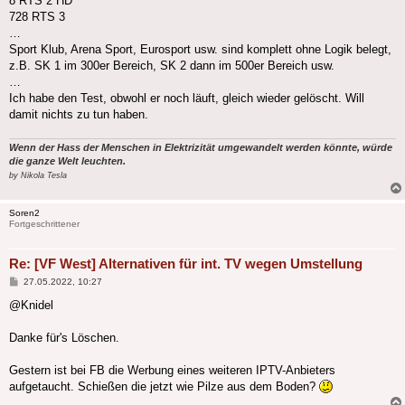
8 RTS 2 HD
728 RTS 3
…
Sport Klub, Arena Sport, Eurosport usw. sind komplett ohne Logik belegt,
z.B. SK 1 im 300er Bereich, SK 2 dann im 500er Bereich usw.
…
Ich habe den Test, obwohl er noch läuft, gleich wieder gelöscht. Will
damit nichts zu tun haben.
Wenn der Hass der Menschen in Elektrizität umgewandelt werden könnte, würde
die ganze Welt leuchten.
by Nikola Tesla
Soren2
Fortgeschrittener
Re: [VF West] Alternativen für int. TV wegen Umstellung
Beitrag
27.05.2022, 10:27
@Knidel
Danke für's Löschen.
Gestern ist bei FB die Werbung eines weiteren IPTV-Anbieters
aufgetaucht. Schießen die jetzt wie Pilze aus dem Boden?