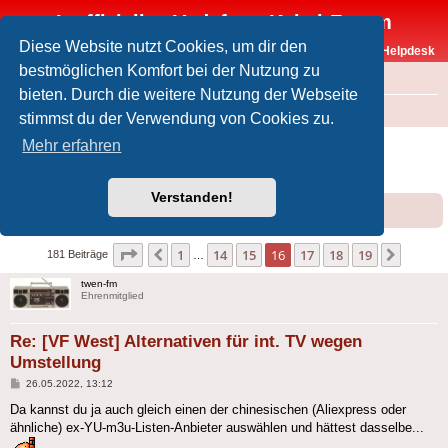
Inoffizielles Vodafone-Kabel-Forum
Diese Website nutzt Cookies, um dir den
Vodafone-Kabel-Helpdesk
bestmöglichen Komfort bei der Nutzung zu
FAQ
bieten. Durch die weitere Nutzung der Webseite
Foren-Übersicht
Offtopic
Medien
stimmst du der Verwendung von Cookies zu.
[VF West] Alternativen für int. TV wegen
Mehr erfahren
Umstellung
Verstanden!
Forumsregeln
Forenregeln
Seite
16
von
19
1
14
15
16
17
18
19
Vorherige
Nächst
181 Beiträge
…
twen-fm
Ehrenmitglied
Re: [VF West] Alternativen für int. TV wegen
Umstellung
Beitrag
26.05.2022, 13:12
Da kannst du ja auch gleich einen der chinesischen (Aliexpress oder
ähnliche) ex-YU-m3u-Listen-Anbieter auswählen und hättest dasselbe...