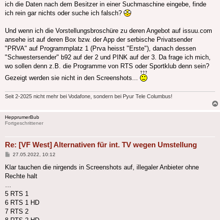
ich die Daten nach dem Besitzer in einer Suchmaschine eingebe, finde
ich rein gar nichts oder suche ich falsch?
Und wenn ich die Vorstellungsbroschüre zu deren Angebot auf issuu.com
ansehe ist auf deren Box bzw. der App der serbische Privatsender
"PRVA" auf Programmplatz 1 (Prva heisst "Erste"), danach dessen
"Schwestersender" b92 auf der 2 und PINK auf der 3. Da frage ich mich,
wo sollen denn z.B. die Programme von RTS oder Sportklub denn sein?
Gezeigt werden sie nicht in den Screenshots...
Seit 2-2025 nicht mehr bei Vodafone, sondern bei Pyur Tele Columbus!
HepprumerBub
Fortgeschrittener
Re: [VF West] Alternativen für int. TV wegen Umstellung
Beitrag
27.05.2022, 10:12
Klar tauchen die nirgends in Screenshots auf, illegaler Anbieter ohne
Rechte halt
…
5 RTS 1
6 RTS 1 HD
7 RTS 2