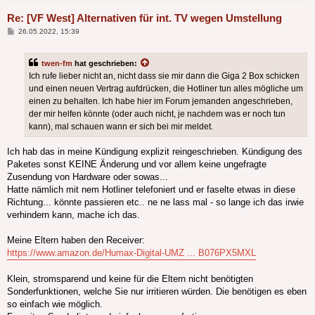
Re: [VF West] Alternativen für int. TV wegen Umstellung
Beitrag
26.05.2022, 15:39
twen-fm
hat geschrieben:
Ich rufe lieber nicht an, nicht dass sie mir dann die Giga 2 Box schicken
und einen neuen Vertrag aufdrücken, die Hotliner tun alles mögliche um
einen zu behalten. Ich habe hier im Forum jemanden angeschrieben,
der mir helfen könnte (oder auch nicht, je nachdem was er noch tun
kann), mal schauen wann er sich bei mir meldet.
Ich hab das in meine Kündigung explizit reingeschrieben. Kündigung des
Paketes sonst KEINE Änderung und vor allem keine ungefragte
Zusendung von Hardware oder sowas...
Hatte nämlich mit nem Hotliner telefoniert und er faselte etwas in diese
Richtung... könnte passieren etc.. ne ne lass mal - so lange ich das irwie
verhindern kann, mache ich das.
Meine Eltern haben den Receiver:
https://www.amazon.de/Humax-Digital-UMZ ... B076PX5MXL
Klein, stromsparend und keine für die Eltern nicht benötigten
Sonderfunktionen, welche Sie nur irritieren würden. Die benötigen es eben
so einfach wie möglich.