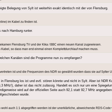
igte Belegung von Sylt ist weiterhin exakt identisch mit der von Flensburg.
nline) im Kabel zu finden ist.
is nach Hamburg runter.
 bekamen Flensburg TV und der Kika / BBC einen neuen Kanal zugewiesen.
n Kabel, so dass man erst einmal einen Komplettdurchlauf machen muss.
welchen Kanälen sind die Programme nun zu empfangen?
l vertreten ist und die Frequenzen des NDR so gewählt wurden dass sie auf Sylte
 Flensburg los ist und evtl. stören könnte und nicht in Sylt. Aber ist NDR K
,3 MHz!), daher ist das nicht zulässig. Handelt es sich nur um eine Spiegel
digerweise wird auf der offiziellen Seite auch 92,1 statt 92,7 MHz angegeben
ufgeschrieben wurde.
en wohl auch 1:1 abgegriffen werden ist der unerklärliche, abweichende RDS-Code