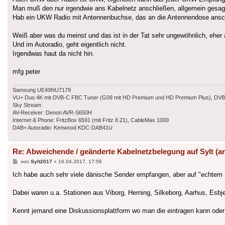
Man muß den nur irgendwie ans Kabelnetz anschließen, allgemein gesag
Hab ein UKW Radio mit Antennenbuchse, das an die Antennendose ansc
Weiß aber was du meinst und das ist in der Tat sehr ungewöhnlich, eh
Und im Autoradio, geht eigentlich nicht.
Irgendwas haut da nicht hin.
mfg peter
Samsung UE49NU7179
VU+ Duo 4K mit DVB-C FBC Tuner (G09 mit HD Premium und HD Premium Plus), DVB-T
Sky Stream
AV-Receiver: Denon AVR-S650H
Internet & Phone: FritzBox 6591 (mit Fritz 8.21), CableMax 1000
DAB+ Autoradio: Kenwood KDC-DAB41U
Re: Abweichende / geänderte Kabelnetzbelegung auf Sylt (a
Beitrag
von
Sylt2017
»
16.04.2017, 17:56
Ich habe auch sehr viele dänische Sender empfangen, aber auf "echtem
Dabei waren u.a. Stationen aus Viborg, Herning, Silkeborg, Aarhus, Esb
Kennt jemand eine Diskussionsplattform wo man die eintragen kann oder 