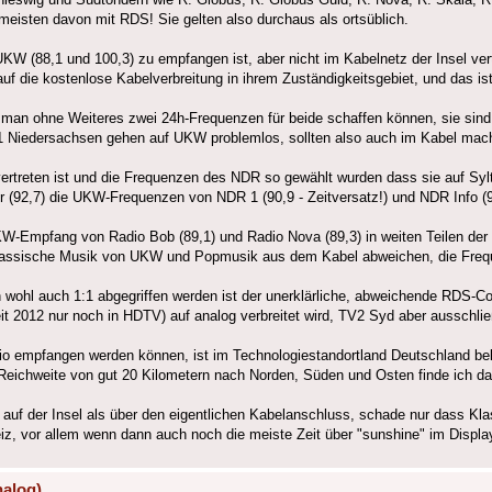
eisten davon mit RDS! Sie gelten also durchaus als ortsüblich.
 UKW (88,1 und 100,3) zu empfangen ist, aber nicht im Kabelnetz der Insel ver
auf die kostenlose Kabelverbreitung in ihrem Zuständigkeitsgebiet, und das is
n ohne Weiteres zwei 24h-Frequenzen für beide schaffen können, sie sind
Niedersachsen gehen auf UKW problemlos, sollten also auch im Kabel mach
 vertreten ist und die Frequenzen des NDR so gewählt wurden dass sie auf S
(92,7) die UKW-Frequenzen von NDR 1 (90,9 - Zeitversatz!) und NDR Info (92
W-Empfang von Radio Bob (89,1) und Radio Nova (89,3) in weiten Teilen der I
 Klassische Musik von UKW und Popmusik aus dem Kabel abweichen, die Frequ
n wohl auch 1:1 abgegriffen werden ist der unerklärliche, abweichende RDS-
t 2012 nur noch in HDTV) auf analog verbreitet wird, TV2 Syd aber ausschließ
empfangen werden können, ist im Technologiestandortland Deutschland beka
ne Reichweite von gut 20 Kilometern nach Norden, Süden und Osten finde ich 
 auf der Insel als über den eigentlichen Kabelanschluss, schade nur dass Klas
iz, vor allem wenn dann auch noch die meiste Zeit über "sunshine" im Displ
nalog)