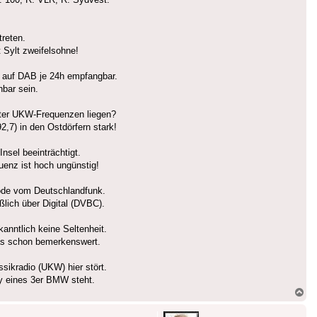
treten.
t Sylt zweifelsohne!
 auf DAB je 24h empfangbar.
bar sein.
ylter UKW-Frequenzen liegen?
,7) in den Ostdörfern stark!
nsel beeinträchtigt.
enz ist hoch ungünstig!
Code vom Deutschlandfunk.
lich über Digital (DVBC).
nntlich keine Seltenheit.
das schon bemerkenswert.
sikradio (UKW) hier stört.
ay eines 3er BMW steht.
Na
ob