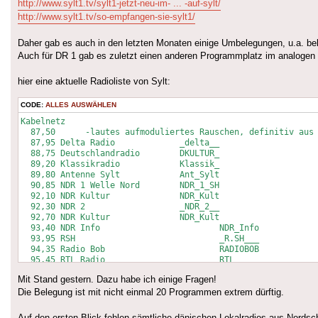
http://www.sylt1.tv/sylt1-jetzt-neu-im- ... -auf-sylt/
http://www.sylt1.tv/so-empfangen-sie-sylt1/
Daher gab es auch in den letzten Monaten einige Umbelegungen, u.a. b
Auch für DR 1 gab es zuletzt einen anderen Programmplatz im analogen
hier eine aktuelle Radioliste von Sylt:
CODE:
ALLES AUSWÄHLEN
Kabelnetz

  87,50      -lautes aufmoduliertes Rauschen, definitiv aus 
  87,95	Delta Radio		_delta__

  88,75	Deutschlandradio	DKULTUR_

  89,20	Klassikradio		Klassik_

  89,80	Antenne Sylt		Ant_Sylt

  90,85	NDR 1 Welle Nord	NDR_1_SH

  92,10	NDR Kultur		NDR_Kult

  92,30	NDR 2			_NDR_2__

  92,70	NDR Kultur		NDR_Kult

  93,40	NDR Info			NDR_Info

  93,95	RSH				_R.SH___

  94,35	Radio Bob			RADIOBOB

  95,45	RTL Radio			RTL_____

  96,35	radio sunshine live	sunshine

Mit Stand gestern. Dazu habe ich einige Fragen!
  97,50	Deutschlandfunk	DLF_____

  98,50	N-Joy Radio		_N-JOY__

Die Belegung ist mit nicht einmal 20 Programmen extrem dürftig.
  99,60	Danmarks Radio 2	DR_P2___

100,30	Danmarks Radio 4	DRP4_SYD

Auf den ersten Blick fehlen sämtliche dänischen Lokalradios aus Nordsc