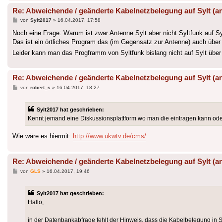
Re: Abweichende / geänderte Kabelnetzbelegung auf Sylt (a
Beitrag
von
Sylt2017
»
16.04.2017, 17:58
Noch eine Frage: Warum ist zwar Antenne Sylt aber nicht Syltfunk auf Sy
Das ist ein örtliches Program das (im Gegensatz zur Antenne) auch übe
Leider kann man das Progframm von Syltfunk bislang nicht auf Sylt übe
Re: Abweichende / geänderte Kabelnetzbelegung auf Sylt (a
Beitrag
von
robert_s
»
16.04.2017, 18:27
Sylt2017 hat geschrieben:
Kennt jemand eine Diskussionsplattform wo man die eintragen kann oder
Wie wäre es hiermit:
http://www.ukwtv.de/cms/
Re: Abweichende / geänderte Kabelnetzbelegung auf Sylt (a
Beitrag
von
GLS
»
16.04.2017, 19:46
Sylt2017 hat geschrieben:
Hallo,
in der Datenbankabfrage fehlt der Hinweis, dass die Kabelbelegung in Sy