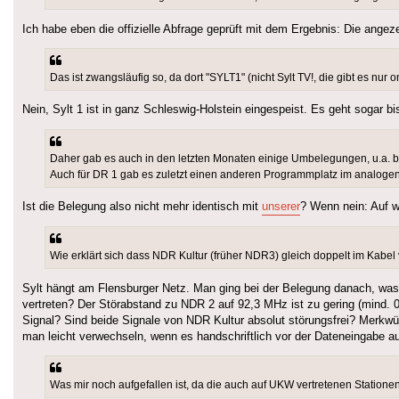
Ich habe eben die offizielle Abfrage geprüft mit dem Ergebnis: Die angeze
Das ist zwangsläufig so, da dort "SYLT1" (nicht Sylt TV!, die gibt es nur o
Nein, Sylt 1 ist in ganz Schleswig-Holstein eingespeist. Es geht sogar b
Daher gab es auch in den letzten Monaten einige Umbelegungen, u.a.
Auch für DR 1 gab es zuletzt einen anderen Programmplatz im analoge
Ist die Belegung also nicht mehr identisch mit
unserer
? Wenn nein: Auf 
Wie erklärt sich dass NDR Kultur (früher NDR3) gleich doppelt im Kabe
Sylt hängt am Flensburger Netz. Man ging bei der Belegung danach, was in
vertreten? Der Störabstand zu NDR 2 auf 92,3 MHz ist zu gering (mind. 0
Signal? Sind beide Signale von NDR Kultur absolut störungsfrei? Merkwür
man leicht verwechseln, wenn es handschriftlich vor der Dateneingabe a
Was mir noch aufgefallen ist, da die auch auf UKW vertretenen Station