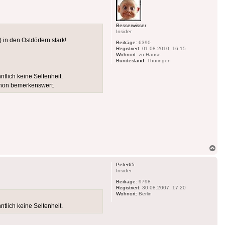
Besserwisser
Insider
in den Ostdörfern stark!
Beiträge:
6390
Registriert:
01.08.2010, 16:15
Wohnort:
zu Hause
Bundesland:
Thüringen
lich keine Seltenheit.
schon bemerkenswert.
Na
ob
Peter65
Insider
Beiträge:
9798
Registriert:
30.08.2007, 17:20
Wohnort:
Berlin
lich keine Seltenheit.