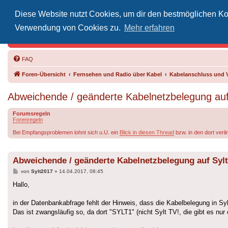
Diese Website nutzt Cookies, um dir den bestmöglichen Kom
Inoff
Verwendung von Cookies zu.
Mehr erfahren
Der Treffp
FAQ
Foren-Übersicht
Fernsehen und Radio über Kabel
Kabelanschluss und 
Abweichende / geänderte Kabelnetzbelegung auf 
Forumsregeln
Forenregeln
Bei Empfangsproblemen lohnt sich u.U. ein
Blick in diesen Thread
bzw. in den dort verl
Abweichende / geänderte Kabelnetzbelegung auf Sylt
Beitrag
von
Sylt2017
»
14.04.2017, 08:45
Hallo,
in der Datenbankabfrage fehlt der Hinweis, dass die Kabelbelegung in Syl
Das ist zwangsläufig so, da dort "SYLT1" (nicht Sylt TV!, die gibt es nur 