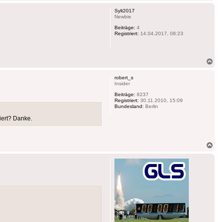
ob
Sylt2017
Newbie
Beiträge:
4
Registriert:
14.04.2017, 08:23
Na
ob
robert_s
Insider
Beiträge:
8237
Registriert:
30.11.2010, 15:09
Bundesland:
Berlin
iert? Danke.
Na
ob