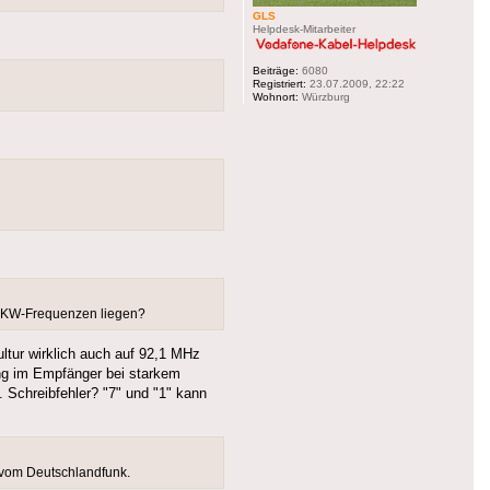
GLS
Helpdesk-Mitarbeiter
Beiträge:
6080
Registriert:
23.07.2009, 22:22
Wohnort:
Würzburg
r UKW-Frequenzen liegen?
ultur wirklich auch auf 92,1 MHz
ung im Empfänger bei starkem
. Schreibfehler? "7" und "1" kann
 vom Deutschlandfunk.