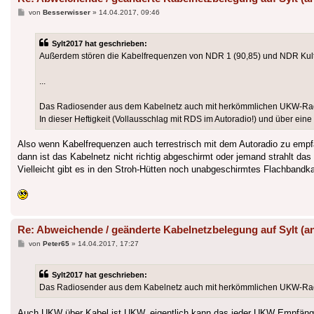
Beitrag
von
Besserwisser
»
14.04.2017, 09:46
Sylt2017 hat geschrieben:
Außerdem stören die Kabelfrequenzen von NDR 1 (90,85) und NDR Kultur
...
Das Radiosender aus dem Kabelnetz auch mit herkömmlichen UKW-Radio
In dieser Heftigkeit (Vollausschlag mit RDS im Autoradio!) und über e
Also wenn Kabelfrequenzen auch terrestrisch mit dem Autoradio zu empf
dann ist das Kabelnetz nicht richtig abgeschirmt oder jemand strahlt das
Vielleicht gibt es in den Stroh-Hütten noch unabgeschirmtes Flachbandk
Re: Abweichende / geänderte Kabelnetzbelegung auf Sylt (a
Beitrag
von
Peter65
»
14.04.2017, 17:27
Sylt2017 hat geschrieben:
Das Radiosender aus dem Kabelnetz auch mit herkömmlichen UKW-Radio
Auch UKW über Kabel ist UKW, eigentlich kann das jeder UKW Empfäng