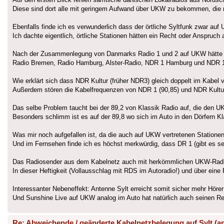
100,70	Danmarks Radio 3	DR_P3___

Diese sind dort alle mit geringem Aufwand über UKW zu bekommen, die m
103,65	Radio 24-7			24syv___

Ebenfalls finde ich es verwunderlich dass der örtliche Syltfunk zwar auf
Ich dachte eigentlich, örtliche Stationen hätten ein Recht oder Anspruch 
Nach der Zusammenlegung von Danmarks Radio 1 und 2 auf UKW hätte ma
Radio Bremen, Radio Hamburg, Alster-Radio, NDR 1 Hamburg und NDR 1 
Wie erklärt sich dass NDR Kultur (früher NDR3) gleich doppelt im Kabel
Außerdem stören die Kabelfrequenzen von NDR 1 (90,85) und NDR Kultur 
Das selbe Problem taucht bei der 89,2 von Klassik Radio auf, die den UK
Besonders schlimm ist es auf der 89,8 wo sich im Auto in den Dörfern
Was mir noch aufgefallen ist, da die auch auf UKW vertretenen Statione
Und im Fernsehen finde ich es höchst merkwürdig, dass DR 1 (gibt es sei
Das Radiosender aus dem Kabelnetz auch mit herkömmlichen UKW-Radio 
In dieser Heftigkeit (Vollausschlag mit RDS im Autoradio!) und über ei
Interessanter Nebeneffekt: Antenne Sylt erreicht somit sicher mehr Hörer
Und Sunshine Live auf UKW analog im Auto hat natürlich auch seinen Re
Re: Abweichende / geänderte Kabelnetzbelegung auf Sylt (a