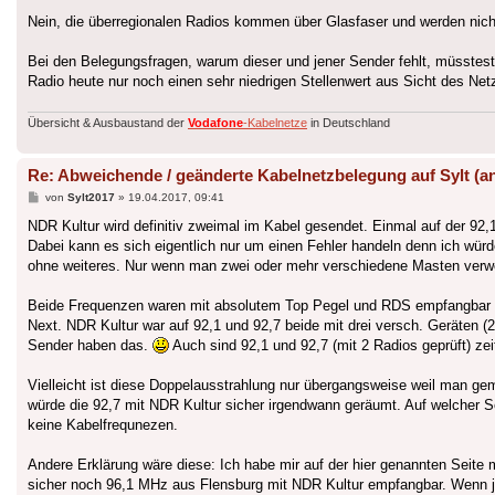
Nein, die überregionalen Radios kommen über Glasfaser und werden nich
Bei den Belegungsfragen, warum dieser und jener Sender fehlt, müsstest 
Radio heute nur noch einen sehr niedrigen Stellenwert aus Sicht des Net
Übersicht & Ausbaustand der
Vodafone
-Kabelnetze
in Deutschland
Re: Abweichende / geänderte Kabelnetzbelegung auf Sylt (a
Beitrag
von
Sylt2017
»
19.04.2017, 09:41
NDR Kultur wird definitiv zweimal im Kabel gesendet. Einmal auf der 92
Dabei kann es sich eigentlich nur um einen Fehler handeln denn ich wür
ohne weiteres. Nur wenn man zwei oder mehr verschiedene Masten verw
Beide Frequenzen waren mit absolutem Top Pegel und RDS empfangbar a
Next. NDR Kultur war auf 92,1 und 92,7 beide mit drei versch. Geräten 
Sender haben das.
Auch sind 92,1 und 92,7 (mit 2 Radios geprüft) zei
Vielleicht ist diese Doppelausstrahlung nur übergangsweise weil man g
würde die 92,7 mit NDR Kultur sicher irgendwann geräumt. Auf welcher S
keine Kabelfrequnezen.
Andere Erklärung wäre diese: Ich habe mir auf der hier genannten Seit
sicher noch 96,1 MHz aus Flensburg mit NDR Kultur empfangbar. Wenn je