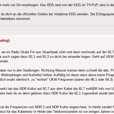
t mehr vor Ort empfangen. Das RDS wird von der KDG im TV-PoP, also in die
du dich an die offiziellen Stellen bei Vodafone KDG wenden. Die Erfolgsquot
zbetreibers einnimmt.
nalog)
,1 wo es Radio Skala Fm aus Skaerbaek stört und dann nochmals auf der 92,7
de auch sagen dass 92,1 und 92,3 zu dicht bei einander liegen. Geht auf UKW
endet.
ber nur in den Siedlungen. Richtung Wasser kaman denn schnell die dän. 
(2 Weltmpfänger und Autordio) hörbar. Auffällig ist daran dass diese keine 
tlich exakt identisch, zu "echten" UKW Freqzenen (wären die 96,1 oder 94,3) g
emerkt hat das NDR Kultur auf 92,7 aus dem Kabel die 92,7 mitNDR Info von 
eite hast du es denn gelesen dass NDR Kultur die 92,1 zugeordnet wurde bei
e mal die Frequenzen von NDR 2 und NDR Kultur angeschaut. In Heide sendet
tzt für das Kabelnetz in Heide (der Telekomstandort ist vor einigen Jahren