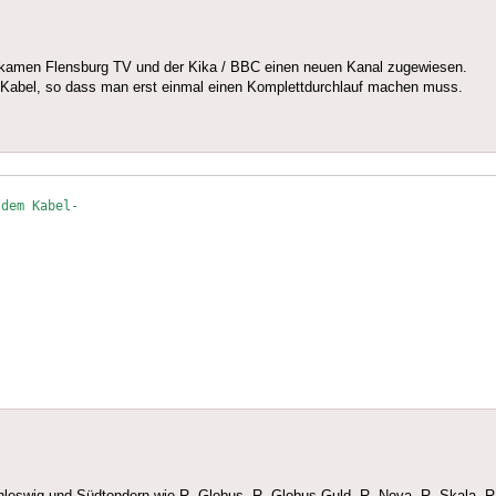
ekamen Flensburg TV und der Kika / BBC einen neuen Kanal zugewiesen.
 Kabel, so dass man erst einmal einen Komplettdurchlauf machen muss.
dem Kabel-

hleswig und Südtondern wie R. Globus, R. Globus Guld, R. Nova, R. Skala, R