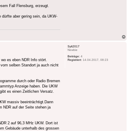
sem Fall Flensburg, erzeugt.
e dürfte aber gering sein, da UKW-
Na
ob
Sylt2017
Newbie
Beiträge:
4
 wo es eben NDR Info stört.
Registriert:
14.04.2017, 08:23
 vom selben Standort ja auch nicht
Programme durch oder Radio Bremen
Programmtyp Anzeige haben. Die UKW
ibt es einen Zeitlichen Versatz.
UKW massiv beeinträchtigt.Dann
m NDR auf der Seite stehen ja
 NDR 2 auf 96,3 MHz UKW. Dort ist
 vom Gebäude unterhalb des grossen