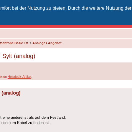
fort bei der Nutzung zu bieten. Durch die weitere Nutzung der
izielles Vodafone-Kabel-Forum
unkt für Kabelkunden von Vodafone - von Kunden für Kunden
Vodafone Basic TV
Analoges Angebot
Sylt (analog)
inkten
Helpdesk-Artikel
.
 (analog)
t eine andere ist als auf dem Festland.
online) im Kabel zu finden ist.