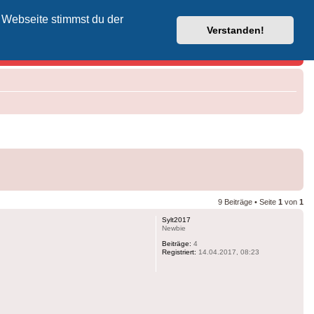
 Webseite stimmst du der
Vodafone-Kabel-Helpdesk
Verstanden!
9 Beiträge • Seite
1
von
1
Sylt2017
Newbie
Beiträge:
4
Registriert:
14.04.2017, 08:23