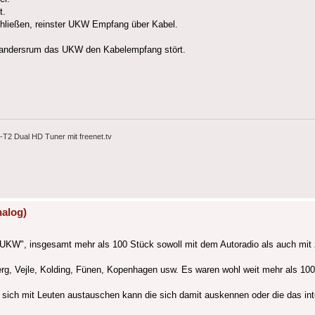
t.
hließen, reinster UKW Empfang über Kabel.
er andersrum das UKW den Kabelempfang stört.
2 Dual HD Tuner mit freenet.tv
nalog)
 UKW", insgesamt mehr als 100 Stück sowoll mit dem Autoradio als auch mi
jerg, Vejle, Kolding, Fünen, Kopenhagen usw. Es waren wohl weit mehr als 1
sich mit Leuten austauschen kann die sich damit auskennen oder die das int