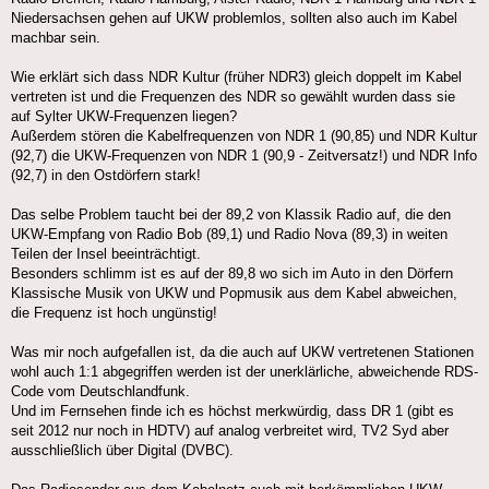
Niedersachsen gehen auf UKW problemlos, sollten also auch im Kabel
machbar sein.
Wie erklärt sich dass NDR Kultur (früher NDR3) gleich doppelt im Kabel
vertreten ist und die Frequenzen des NDR so gewählt wurden dass sie
auf Sylter UKW-Frequenzen liegen?
Außerdem stören die Kabelfrequenzen von NDR 1 (90,85) und NDR Kultur
(92,7) die UKW-Frequenzen von NDR 1 (90,9 - Zeitversatz!) und NDR Info
(92,7) in den Ostdörfern stark!
Das selbe Problem taucht bei der 89,2 von Klassik Radio auf, die den
UKW-Empfang von Radio Bob (89,1) und Radio Nova (89,3) in weiten
Teilen der Insel beeinträchtigt.
Besonders schlimm ist es auf der 89,8 wo sich im Auto in den Dörfern
Klassische Musik von UKW und Popmusik aus dem Kabel abweichen,
die Frequenz ist hoch ungünstig!
Was mir noch aufgefallen ist, da die auch auf UKW vertretenen Stationen
wohl auch 1:1 abgegriffen werden ist der unerklärliche, abweichende RDS-
Code vom Deutschlandfunk.
Und im Fernsehen finde ich es höchst merkwürdig, dass DR 1 (gibt es
seit 2012 nur noch in HDTV) auf analog verbreitet wird, TV2 Syd aber
ausschließlich über Digital (DVBC).