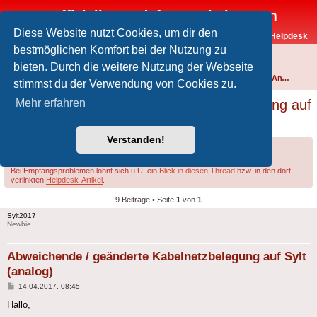
Inoffizielles Vodafone-Kabel-Forum
Diese Website nutzt Cookies, um dir den
Vodafone-Kabel-Helpdesk
bestmöglichen Komfort bei der Nutzung zu
FAQ
bieten. Durch die weitere Nutzung der Webseite
Foren-Übersicht
Fernsehen und Radio über Kabel
Kabelanschluss und Vodafone Basic TV
Analoges Angebot
stimmst du der Verwendung von Cookies zu.
Abweichende / geänderte Kabelnetzbelegung auf
Mehr erfahren
Sylt (analog)
Verstanden!
Forumsregeln
Forenregeln
Bei Empfangsproblemen lohnt sich u.U. ein
Blick in diesen Thread
bzw. in den dort
verlinkten
Helpdesk-Artikel
.
9 Beiträge • Seite
1
von
1
Sylt2017
Newbie
Abweichende / geänderte Kabelnetzbelegung auf Sylt
(analog)
Beitrag
14.04.2017, 08:45
Hallo,