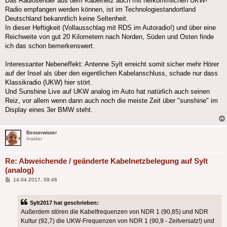
Das Radiosender aus dem Kabelnetz auch mit herkömmlichen UKW-
Radio empfangen werden können, ist im Technologiestandortland
Deutschland bekanntlich keine Seltenheit.
In dieser Heftigkeit (Vollausschlag mit RDS im Autoradio!) und über eine
Reichweite von gut 20 Kilometern nach Norden, Süden und Osten finde
ich das schon bemerkenswert.
Interessanter Nebeneffekt: Antenne Sylt erreicht somit sicher mehr Hörer
auf der Insel als über den eigentlichen Kabelanschluss, schade nur dass
Klassikradio (UKW) hier stört.
Und Sunshine Live auf UKW analog im Auto hat natürlich auch seinen
Reiz, vor allem wenn dann auch noch die meiste Zeit über "sunshine" im
Display eines 3er BMW steht.
Besserwisser
Insider
Re: Abweichende / geänderte Kabelnetzbelegung auf Sylt
(analog)
Beitrag
14.04.2017, 09:46
Sylt2017 hat geschrieben:
Außerdem stören die Kabelfrequenzen von NDR 1 (90,85) und NDR
Kultur (92,7) die UKW-Frequenzen von NDR 1 (90,9 - Zeitversatz!) und