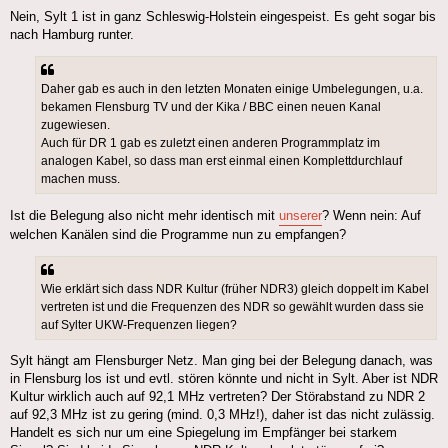
Nein, Sylt 1 ist in ganz Schleswig-Holstein eingespeist. Es geht sogar bis
nach Hamburg runter.
Daher gab es auch in den letzten Monaten einige Umbelegungen, u.a.
bekamen Flensburg TV und der Kika / BBC einen neuen Kanal
zugewiesen.
Auch für DR 1 gab es zuletzt einen anderen Programmplatz im
analogen Kabel, so dass man erst einmal einen Komplettdurchlauf
machen muss.
Ist die Belegung also nicht mehr identisch mit
unserer
? Wenn nein: Auf
welchen Kanälen sind die Programme nun zu empfangen?
Wie erklärt sich dass NDR Kultur (früher NDR3) gleich doppelt im Kabel
vertreten ist und die Frequenzen des NDR so gewählt wurden dass sie
auf Sylter UKW-Frequenzen liegen?
Sylt hängt am Flensburger Netz. Man ging bei der Belegung danach, was
in Flensburg los ist und evtl. stören könnte und nicht in Sylt. Aber ist NDR
Kultur wirklich auch auf 92,1 MHz vertreten? Der Störabstand zu NDR 2
auf 92,3 MHz ist zu gering (mind. 0,3 MHz!), daher ist das nicht zulässig.
Handelt es sich nur um eine Spiegelung im Empfänger bei starkem