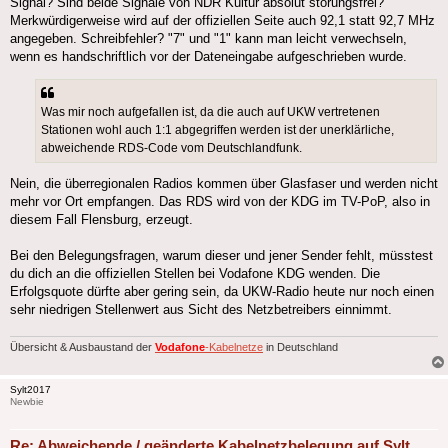
Signal? Sind beide Signale von NDR Kultur absolut störungsfrei?
Merkwürdigerweise wird auf der offiziellen Seite auch 92,1 statt 92,7 MHz
angegeben. Schreibfehler? "7" und "1" kann man leicht verwechseln,
wenn es handschriftlich vor der Dateneingabe aufgeschrieben wurde.
Was mir noch aufgefallen ist, da die auch auf UKW vertretenen
Stationen wohl auch 1:1 abgegriffen werden ist der unerklärliche,
abweichende RDS-Code vom Deutschlandfunk.
Nein, die überregionalen Radios kommen über Glasfaser und werden nicht
mehr vor Ort empfangen. Das RDS wird von der KDG im TV-PoP, also in
diesem Fall Flensburg, erzeugt.
Bei den Belegungsfragen, warum dieser und jener Sender fehlt, müsstest
du dich an die offiziellen Stellen bei Vodafone KDG wenden. Die
Erfolgsquote dürfte aber gering sein, da UKW-Radio heute nur noch einen
sehr niedrigen Stellenwert aus Sicht des Netzbetreibers einnimmt.
Übersicht & Ausbaustand der
Vodafone
-Kabelnetze
in Deutschland
Sylt2017
Newbie
Re: Abweichende / geänderte Kabelnetzbelegung auf Sylt