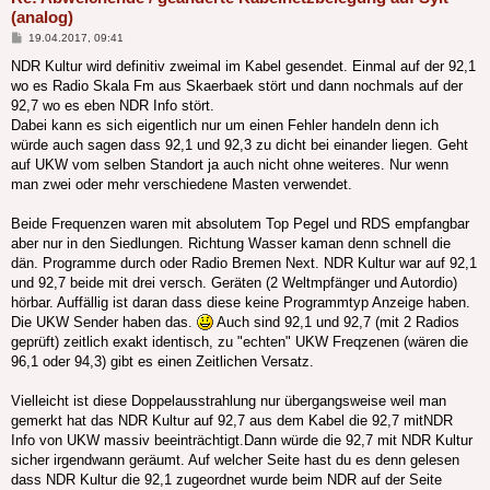
(analog)
Beitrag
19.04.2017, 09:41
NDR Kultur wird definitiv zweimal im Kabel gesendet. Einmal auf der 92,1
wo es Radio Skala Fm aus Skaerbaek stört und dann nochmals auf der
92,7 wo es eben NDR Info stört.
Dabei kann es sich eigentlich nur um einen Fehler handeln denn ich
würde auch sagen dass 92,1 und 92,3 zu dicht bei einander liegen. Geht
auf UKW vom selben Standort ja auch nicht ohne weiteres. Nur wenn
man zwei oder mehr verschiedene Masten verwendet.
Beide Frequenzen waren mit absolutem Top Pegel und RDS empfangbar
aber nur in den Siedlungen. Richtung Wasser kaman denn schnell die
dän. Programme durch oder Radio Bremen Next. NDR Kultur war auf 92,1
und 92,7 beide mit drei versch. Geräten (2 Weltmpfänger und Autordio)
hörbar. Auffällig ist daran dass diese keine Programmtyp Anzeige haben.
Die UKW Sender haben das.
Auch sind 92,1 und 92,7 (mit 2 Radios
geprüft) zeitlich exakt identisch, zu "echten" UKW Freqzenen (wären die
96,1 oder 94,3) gibt es einen Zeitlichen Versatz.
Vielleicht ist diese Doppelausstrahlung nur übergangsweise weil man
gemerkt hat das NDR Kultur auf 92,7 aus dem Kabel die 92,7 mitNDR
Info von UKW massiv beeinträchtigt.Dann würde die 92,7 mit NDR Kultur
sicher irgendwann geräumt. Auf welcher Seite hast du es denn gelesen
dass NDR Kultur die 92,1 zugeordnet wurde beim NDR auf der Seite