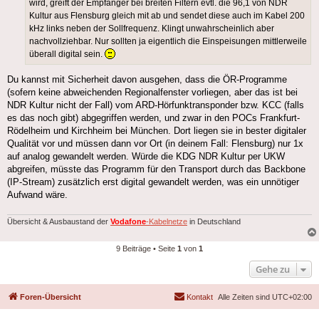
wird, greift der Empfänger bei breiten Filtern evtl. die 96,1 von NDR
Kultur aus Flensburg gleich mit ab und sendet diese auch im Kabel 200
kHz links neben der Sollfrequenz. Klingt unwahrscheinlich aber
nachvollziehbar. Nur sollten ja eigentlich die Einspeisungen mittlerweile
überall digital sein.
Du kannst mit Sicherheit davon ausgehen, dass die ÖR-Programme
(sofern keine abweichenden Regionalfenster vorliegen, aber das ist bei
NDR Kultur nicht der Fall) vom ARD-Hörfunktransponder bzw. KCC (falls
es das noch gibt) abgegriffen werden, und zwar in den POCs Frankfurt-
Rödelheim und Kirchheim bei München. Dort liegen sie in bester digitaler
Qualität vor und müssen dann vor Ort (in deinem Fall: Flensburg) nur 1x
auf analog gewandelt werden. Würde die KDG NDR Kultur per UKW
abgreifen, müsste das Programm für den Transport durch das Backbone
(IP-Stream) zusätzlich erst digital gewandelt werden, was ein unnötiger
Aufwand wäre.
Übersicht & Ausbaustand der
Vodafone
-Kabelnetze
in Deutschland
9 Beiträge • Seite
1
von
1
Gehe zu
Foren-Übersicht
Kontakt
Alle Zeiten sind
UTC+02:00