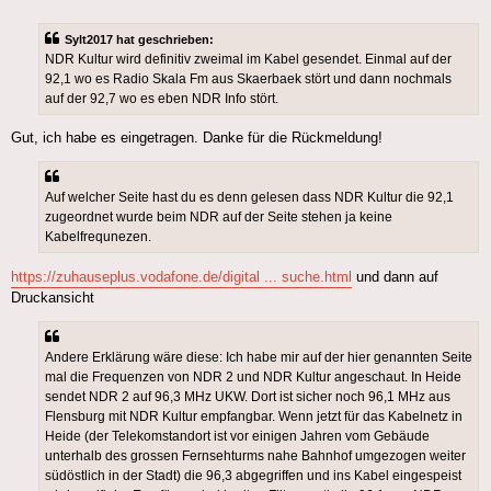
Sylt2017 hat geschrieben:
NDR Kultur wird definitiv zweimal im Kabel gesendet. Einmal auf der
92,1 wo es Radio Skala Fm aus Skaerbaek stört und dann nochmals
auf der 92,7 wo es eben NDR Info stört.
Gut, ich habe es eingetragen. Danke für die Rückmeldung!
Auf welcher Seite hast du es denn gelesen dass NDR Kultur die 92,1
zugeordnet wurde beim NDR auf der Seite stehen ja keine
Kabelfrequnezen.
https://zuhauseplus.vodafone.de/digital ... suche.html
und dann auf
Druckansicht
Andere Erklärung wäre diese: Ich habe mir auf der hier genannten Seite
mal die Frequenzen von NDR 2 und NDR Kultur angeschaut. In Heide
sendet NDR 2 auf 96,3 MHz UKW. Dort ist sicher noch 96,1 MHz aus
Flensburg mit NDR Kultur empfangbar. Wenn jetzt für das Kabelnetz in
Heide (der Telekomstandort ist vor einigen Jahren vom Gebäude
unterhalb des grossen Fernsehturms nahe Bahnhof umgezogen weiter
südöstlich in der Stadt) die 96,3 abgegriffen und ins Kabel eingespeist