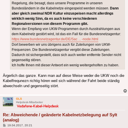
Regelung, die besagt, dass unsere Programme in unseren
Bundesländern in die Kabelnetze eingespeist werden müssen.
Dann
aber gleich zweimal NDR Kultur einzuspeisen macht allerdings
wirklich wenig Sinn, da es auch keine verschiedenen
Regionalversionen von diesem Programm gibt.
Wenn der Empfang von UKW-Programmen durch Ausstrahlungen aus
dem Kabelnetz gestört wird, ist das ein Fall für die Bundesnetzagentur:
https://www.bundesnetzagentur.de/DE/Sac ... -node.html
Dort bewerben wir uns übrigens auch für Zuteilungen von UKW-
Frequenzen. Die Bundesnetzagentur vergibt diese Zuteilungen.
Dadurch ist sichergestellt, dass sich auch weiter entfernte Sender nicht
gegenseitig stören.
Ich hoffe Ihnen mit dieser Antwort ein wenig weitergeholfen zu haben.
Ärgerlich das ganze. Kann man auf diese Weise weder die UKW noch die
Kabelfrequnezn richtig hören weil sich während der Fahrt beide ständig
abwechseln und gegenseitig stört.
GLS
Helpdesk-Mitarbeiter
Re: Abweichende / geänderte Kabelnetzbelegung auf Sylt
(analog)
Beitrag
19.04.2017, 20:21