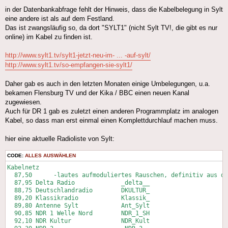
in der Datenbankabfrage fehlt der Hinweis, dass die Kabelbelegung in Sylt
eine andere ist als auf dem Festland.
Das ist zwangsläufig so, da dort "SYLT1" (nicht Sylt TV!, die gibt es nur
online) im Kabel zu finden ist.
http://www.sylt1.tv/sylt1-jetzt-neu-im- ... -auf-sylt/
http://www.sylt1.tv/so-empfangen-sie-sylt1/
Daher gab es auch in den letzten Monaten einige Umbelegungen, u.a.
bekamen Flensburg TV und der Kika / BBC einen neuen Kanal
zugewiesen.
Auch für DR 1 gab es zuletzt einen anderen Programmplatz im analogen
Kabel, so dass man erst einmal einen Komplettdurchlauf machen muss.
hier eine aktuelle Radioliste von Sylt:
CODE:
ALLES AUSWÄHLEN
Kabelnetz

  87,50      -lautes aufmoduliertes Rauschen, definitiv aus de
  87,95	Delta Radio		_delta__

  88,75	Deutschlandradio	DKULTUR_

  89,20	Klassikradio		Klassik_

  89,80	Antenne Sylt		Ant_Sylt

  90,85	NDR 1 Welle Nord	NDR_1_SH

  92,10	NDR Kultur		NDR_Kult
