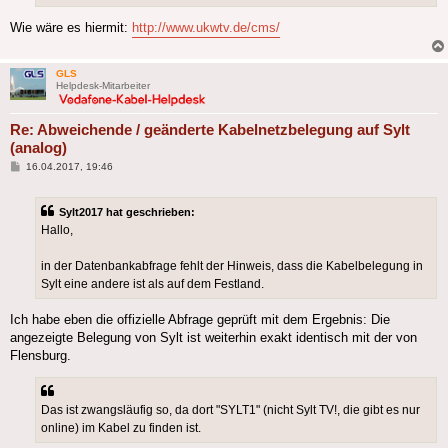
Wie wäre es hiermit:
http://www.ukwtv.de/cms/
GLS
Helpdesk-Mitarbeiter
Re: Abweichende / geänderte Kabelnetzbelegung auf Sylt
(analog)
Beitrag
16.04.2017, 19:46
Sylt2017 hat geschrieben:
Hallo,
in der Datenbankabfrage fehlt der Hinweis, dass die Kabelbelegung in
Sylt eine andere ist als auf dem Festland.
Ich habe eben die offizielle Abfrage geprüft mit dem Ergebnis: Die
angezeigte Belegung von Sylt ist weiterhin exakt identisch mit der von
Flensburg.
Das ist zwangsläufig so, da dort "SYLT1" (nicht Sylt TV!, die gibt es nur
online) im Kabel zu finden ist.