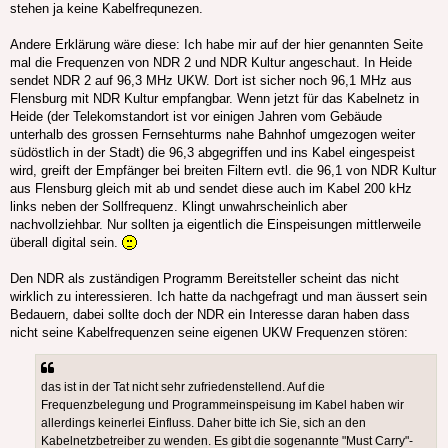
stehen ja keine Kabelfrequnezen.
Andere Erklärung wäre diese: Ich habe mir auf der hier genannten Seite
mal die Frequenzen von NDR 2 und NDR Kultur angeschaut. In Heide
sendet NDR 2 auf 96,3 MHz UKW. Dort ist sicher noch 96,1 MHz aus
Flensburg mit NDR Kultur empfangbar. Wenn jetzt für das Kabelnetz in
Heide (der Telekomstandort ist vor einigen Jahren vom Gebäude
unterhalb des grossen Fernsehturms nahe Bahnhof umgezogen weiter
südöstlich in der Stadt) die 96,3 abgegriffen und ins Kabel eingespeist
wird, greift der Empfänger bei breiten Filtern evtl. die 96,1 von NDR Kultur
aus Flensburg gleich mit ab und sendet diese auch im Kabel 200 kHz
links neben der Sollfrequenz. Klingt unwahrscheinlich aber
nachvollziehbar. Nur sollten ja eigentlich die Einspeisungen mittlerweile
überall digital sein.
Den NDR als zuständigen Programm Bereitsteller scheint das nicht
wirklich zu interessieren. Ich hatte da nachgefragt und man äussert sein
Bedauern, dabei sollte doch der NDR ein Interesse daran haben dass
nicht seine Kabelfrequenzen seine eigenen UKW Frequenzen stören:
das ist in der Tat nicht sehr zufriedenstellend. Auf die
Frequenzbelegung und Programmeinspeisung im Kabel haben wir
allerdings keinerlei Einfluss. Daher bitte ich Sie, sich an den
Kabelnetzbetreiber zu wenden. Es gibt die sogenannte "Must Carry"-