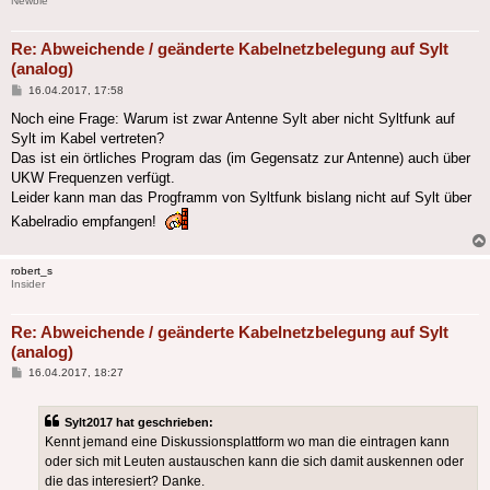
Newbie
Re: Abweichende / geänderte Kabelnetzbelegung auf Sylt
(analog)
Beitrag
16.04.2017, 17:58
Noch eine Frage: Warum ist zwar Antenne Sylt aber nicht Syltfunk auf
Sylt im Kabel vertreten?
Das ist ein örtliches Program das (im Gegensatz zur Antenne) auch über
UKW Frequenzen verfügt.
Leider kann man das Progframm von Syltfunk bislang nicht auf Sylt über
Kabelradio empfangen!
robert_s
Insider
Re: Abweichende / geänderte Kabelnetzbelegung auf Sylt
(analog)
Beitrag
16.04.2017, 18:27
Sylt2017 hat geschrieben:
Kennt jemand eine Diskussionsplattform wo man die eintragen kann
oder sich mit Leuten austauschen kann die sich damit auskennen oder
die das interesiert? Danke.