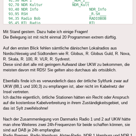
  92,30	NDR 2			_NDR_2__

  92,70	NDR Kultur		NDR_Kult

  93,40	NDR Info			NDR_Info

  93,95	RSH				_R.SH___

  94,35	Radio Bob			RADIOBOB

  95,45	RTL Radio			RTL_____

  96,35	radio sunshine live	sunshine

Mit Stand gestern. Dazu habe ich einige Fragen!
  97,50	Deutschlandfunk	DLF_____

  98,50	N-Joy Radio		_N-JOY__

Die Belegung ist mit nicht einmal 20 Programmen extrem dürftig.
  99,60	Danmarks Radio 2	DR_P2___

100,30	Danmarks Radio 4	DRP4_SYD

Auf den ersten Blick fehlen sämtliche dänischen Lokalradios aus
100,70	Danmarks Radio 3	DR_P3___

Nordschleswig und Südtondern wie R. Globus, R. Globus Guld, R. Nova,
103,65	Radio 24-7			24syv___

R. Skala, R. 100, R. VLR, R. Sydvest.
Diese sind dort alle mit geringem Aufwand über UKW zu bekommen, die
meisten davon mit RDS! Sie gelten also durchaus als ortsüblich.
Ebenfalls finde ich es verwunderlich dass der örtliche Syltfunk zwar auf
UKW (88,1 und 100,3) zu empfangen ist, aber nicht im Kabelnetz der
Insel vertreten.
Ich dachte eigentlich, örtliche Stationen hätten ein Recht oder Anspruch
auf die kostenlose Kabelverbreitung in ihrem Zuständigkeitsgebiet, und
das ist Sylt zweifelsohne!
Nach der Zusammenlegung von Danmarks Radio 1 und 2 auf UKW hätte
man ohne Weiteres zwei 24h-Frequenzen für beide schaffen können, sie
sind auf DAB je 24h empfangbar.
Radio Bremen, Radio Hamburg, Alster-Radio, NDR 1 Hamburg und NDR 1