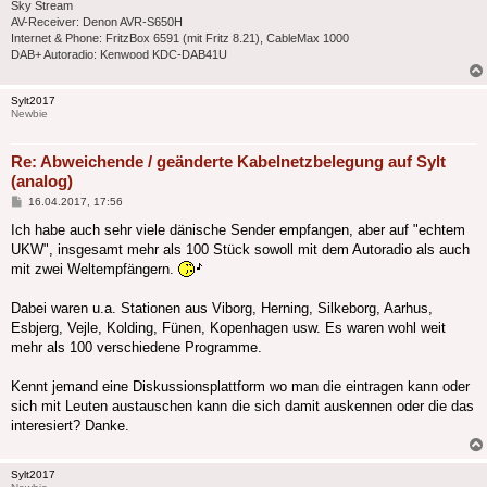
Sky Stream
AV-Receiver: Denon AVR-S650H
Internet & Phone: FritzBox 6591 (mit Fritz 8.21), CableMax 1000
DAB+ Autoradio: Kenwood KDC-DAB41U
Sylt2017
Newbie
Re: Abweichende / geänderte Kabelnetzbelegung auf Sylt
(analog)
Beitrag
16.04.2017, 17:56
Ich habe auch sehr viele dänische Sender empfangen, aber auf "echtem
UKW", insgesamt mehr als 100 Stück sowoll mit dem Autoradio als auch
mit zwei Weltempfängern.
Dabei waren u.a. Stationen aus Viborg, Herning, Silkeborg, Aarhus,
Esbjerg, Vejle, Kolding, Fünen, Kopenhagen usw. Es waren wohl weit
mehr als 100 verschiedene Programme.
Kennt jemand eine Diskussionsplattform wo man die eintragen kann oder
sich mit Leuten austauschen kann die sich damit auskennen oder die das
interesiert? Danke.
Sylt2017