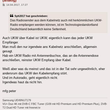
(analog)
Beitrag
14.04.2017, 17:27
Sylt2017 hat geschrieben:
Das Radiosender aus dem Kabelnetz auch mit herkömmlichen UKW-
Radio empfangen werden können, ist im Technologiestandortland
Deutschland bekanntlich keine Seltenheit.
Auch UKW über Kabel ist UKW, eigentlich kann das jeder UKW
Empfänger.
Man muß den nur irgendwie ans Kabelnetz anschließen, allgemein
gesagt.
Hab ein UKW Radio mit Antennenbuchse, das an die Antennendose
anschließen, reinster UKW Empfang über Kabel.
Weiß aber was du meinst und das ist in der Tat sehr ungewöhnlich, eher
andersrum das UKW den Kabelempfang stört.
Und im Autoradio, geht eigentlich nicht.
Irgendwas haut da nicht hin.
mfg peter
Samsung UE49NU7179
VU+ Duo 4K mit DVB-C FBC Tuner (G09 mit HD Premium und HD Premium Plus), DVB-
T2 Dual HD Tuner mit freenet.tv