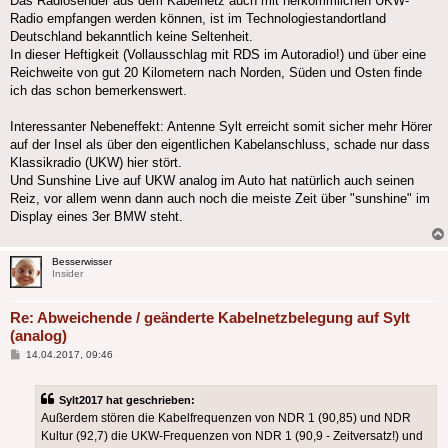
Das Radiosender aus dem Kabelnetz auch mit herkömmlichen UKW-
Radio empfangen werden können, ist im Technologiestandortland
Deutschland bekanntlich keine Seltenheit.
In dieser Heftigkeit (Vollausschlag mit RDS im Autoradio!) und über eine
Reichweite von gut 20 Kilometern nach Norden, Süden und Osten finde
ich das schon bemerkenswert.
Interessanter Nebeneffekt: Antenne Sylt erreicht somit sicher mehr Hörer
auf der Insel als über den eigentlichen Kabelanschluss, schade nur dass
Klassikradio (UKW) hier stört.
Und Sunshine Live auf UKW analog im Auto hat natürlich auch seinen
Reiz, vor allem wenn dann auch noch die meiste Zeit über "sunshine" im
Display eines 3er BMW steht.
Besserwisser
Insider
Re: Abweichende / geänderte Kabelnetzbelegung auf Sylt
(analog)
Beitrag
14.04.2017, 09:46
Sylt2017 hat geschrieben:
Außerdem stören die Kabelfrequenzen von NDR 1 (90,85) und NDR
Kultur (92,7) die UKW-Frequenzen von NDR 1 (90,9 - Zeitversatz!) und