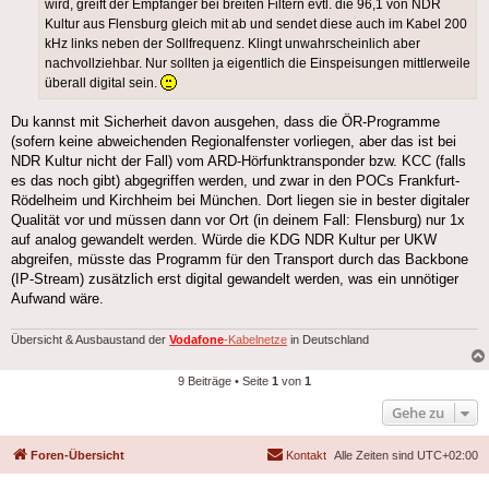
wird, greift der Empfänger bei breiten Filtern evtl. die 96,1 von NDR
Kultur aus Flensburg gleich mit ab und sendet diese auch im Kabel 200
kHz links neben der Sollfrequenz. Klingt unwahrscheinlich aber
nachvollziehbar. Nur sollten ja eigentlich die Einspeisungen mittlerweile
überall digital sein.
Du kannst mit Sicherheit davon ausgehen, dass die ÖR-Programme
(sofern keine abweichenden Regionalfenster vorliegen, aber das ist bei
NDR Kultur nicht der Fall) vom ARD-Hörfunktransponder bzw. KCC (falls
es das noch gibt) abgegriffen werden, und zwar in den POCs Frankfurt-
Rödelheim und Kirchheim bei München. Dort liegen sie in bester digitaler
Qualität vor und müssen dann vor Ort (in deinem Fall: Flensburg) nur 1x
auf analog gewandelt werden. Würde die KDG NDR Kultur per UKW
abgreifen, müsste das Programm für den Transport durch das Backbone
(IP-Stream) zusätzlich erst digital gewandelt werden, was ein unnötiger
Aufwand wäre.
Übersicht & Ausbaustand der
Vodafone
-Kabelnetze
in Deutschland
9 Beiträge • Seite
1
von
1
Gehe zu
Foren-Übersicht
Kontakt
Alle Zeiten sind
UTC+02:00