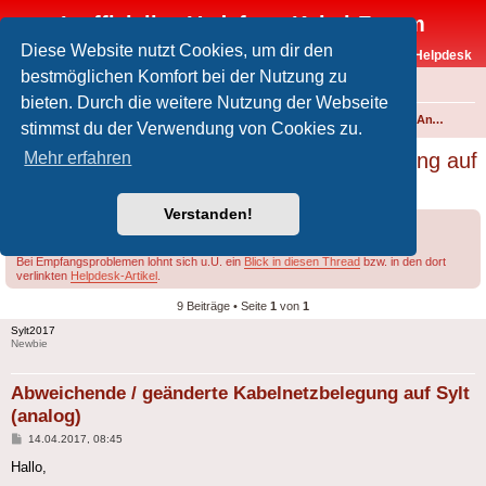
Inoffizielles Vodafone-Kabel-Forum
Diese Website nutzt Cookies, um dir den
Vodafone-Kabel-Helpdesk
bestmöglichen Komfort bei der Nutzung zu
FAQ
bieten. Durch die weitere Nutzung der Webseite
Foren-Übersicht
Fernsehen und Radio über Kabel
Kabelanschluss und Vodafone Basic TV
Analoges Angebot
stimmst du der Verwendung von Cookies zu.
Abweichende / geänderte Kabelnetzbelegung auf
Mehr erfahren
Sylt (analog)
Verstanden!
Forumsregeln
Forenregeln
Bei Empfangsproblemen lohnt sich u.U. ein
Blick in diesen Thread
bzw. in den dort
verlinkten
Helpdesk-Artikel
.
9 Beiträge • Seite
1
von
1
Sylt2017
Newbie
Abweichende / geänderte Kabelnetzbelegung auf Sylt
(analog)
Beitrag
14.04.2017, 08:45
Hallo,