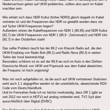
Niedersachsen gehen auf UKW problemlos, sollten also auch im Kabel
machbar sein.
Wie erklärt sich dass NDR Kultur (früher NDR3) gleich doppelt im Kabel
vertreten ist und die Frequenzen des NDR so gewählt wurden dass sie
auf Sylter UKW-Frequenzen liegen?
Außerdem stören die Kabelfrequenzen von NDR 1 (90,85) und NDR Kultur
(92,7) die UKW-Frequenzen von NDR 1 (90,9 - Zeitversatz!) und NDR Info
(92,7) in den Ostdörfern stark!
Das selbe Problem taucht bei der 89,2 von Klassik Radio auf, die den
UKW-Empfang von Radio Bob (89,1) und Radio Nova (89,3) in weiten
Teilen der Insel beeinträchtigt.
Besonders schlimm ist es auf der 89,8 wo sich im Auto in den Dörfern
Klassische Musik von UKW und Popmusik aus dem Kabel abweichen,
die Frequenz ist hoch ungünstig!
Was mir noch aufgefallen ist, da die auch auf UKW vertretenen Stationen
wohl auch 1:1 abgegriffen werden ist der unerklärliche, abweichende RDS-
Code vom Deutschlandfunk.
Und im Fernsehen finde ich es höchst merkwürdig, dass DR 1 (gibt es
seit 2012 nur noch in HDTV) auf analog verbreitet wird, TV2 Syd aber
ausschließlich über Digital (DVBC).