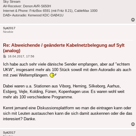
Sky Stream
AV-Receiver: Denon AVR-S650H
Internet & Phone: FritzBox 6591 (mit Fritz 8.21), CableMax 1000
DAB+ Autoradio: Kenwood KDC-DAB41U
Sylt2017
Newbie
Re: Abweichende / geänderte Kabelnetzbelegung auf Sylt
(analog)
Beitrag
16.04.2017, 17:56
Ich habe auch sehr viele dänische Sender empfangen, aber auf "echtem
UKW", insgesamt mehr als 100 Stück sowoll mit dem Autoradio als auch
mit zwei Weltempfängern.
Dabei waren u.a. Stationen aus Viborg, Herning, Silkeborg, Aarhus,
Esbjerg, Vejle, Kolding, Fünen, Kopenhagen usw. Es waren wohl weit
mehr als 100 verschiedene Programme.
Kennt jemand eine Diskussionsplattform wo man die eintragen kann oder
sich mit Leuten austauschen kann die sich damit auskennen oder die das
interesiert? Danke.
Sylt2017