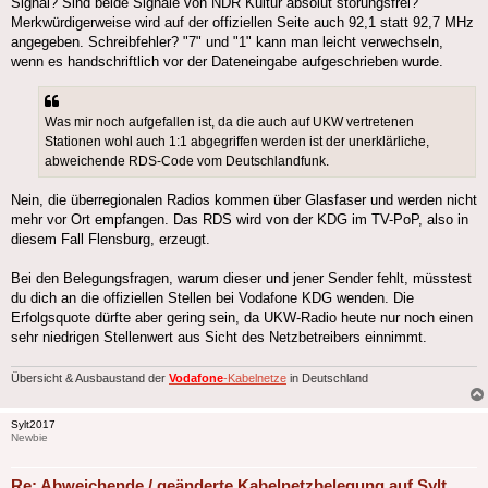
Signal? Sind beide Signale von NDR Kultur absolut störungsfrei?
Merkwürdigerweise wird auf der offiziellen Seite auch 92,1 statt 92,7 MHz
angegeben. Schreibfehler? "7" und "1" kann man leicht verwechseln,
wenn es handschriftlich vor der Dateneingabe aufgeschrieben wurde.
Was mir noch aufgefallen ist, da die auch auf UKW vertretenen
Stationen wohl auch 1:1 abgegriffen werden ist der unerklärliche,
abweichende RDS-Code vom Deutschlandfunk.
Nein, die überregionalen Radios kommen über Glasfaser und werden nicht
mehr vor Ort empfangen. Das RDS wird von der KDG im TV-PoP, also in
diesem Fall Flensburg, erzeugt.
Bei den Belegungsfragen, warum dieser und jener Sender fehlt, müsstest
du dich an die offiziellen Stellen bei Vodafone KDG wenden. Die
Erfolgsquote dürfte aber gering sein, da UKW-Radio heute nur noch einen
sehr niedrigen Stellenwert aus Sicht des Netzbetreibers einnimmt.
Übersicht & Ausbaustand der
Vodafone
-Kabelnetze
in Deutschland
Sylt2017
Newbie
Re: Abweichende / geänderte Kabelnetzbelegung auf Sylt