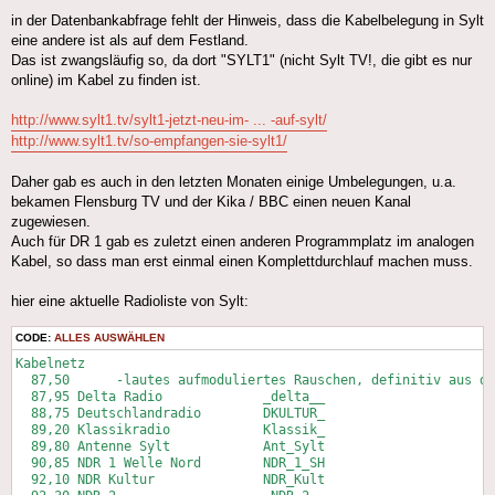
in der Datenbankabfrage fehlt der Hinweis, dass die Kabelbelegung in Sylt
eine andere ist als auf dem Festland.
Das ist zwangsläufig so, da dort "SYLT1" (nicht Sylt TV!, die gibt es nur
online) im Kabel zu finden ist.
http://www.sylt1.tv/sylt1-jetzt-neu-im- ... -auf-sylt/
http://www.sylt1.tv/so-empfangen-sie-sylt1/
Daher gab es auch in den letzten Monaten einige Umbelegungen, u.a.
bekamen Flensburg TV und der Kika / BBC einen neuen Kanal
zugewiesen.
Auch für DR 1 gab es zuletzt einen anderen Programmplatz im analogen
Kabel, so dass man erst einmal einen Komplettdurchlauf machen muss.
hier eine aktuelle Radioliste von Sylt:
CODE:
ALLES AUSWÄHLEN
Kabelnetz

  87,50      -lautes aufmoduliertes Rauschen, definitiv aus de
  87,95	Delta Radio		_delta__

  88,75	Deutschlandradio	DKULTUR_

  89,20	Klassikradio		Klassik_

  89,80	Antenne Sylt		Ant_Sylt

  90,85	NDR 1 Welle Nord	NDR_1_SH

  92,10	NDR Kultur		NDR_Kult
