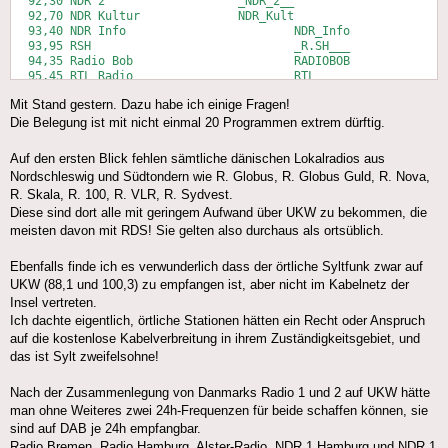
  92,30	NDR 2			_NDR_2__

  92,70	NDR Kultur		NDR_Kult

  93,40	NDR Info			NDR_Info

  93,95	RSH				_R.SH___

  94,35	Radio Bob			RADIOBOB

  95,45	RTL Radio			RTL_____

  96,35	radio sunshine live	sunshine

Mit Stand gestern. Dazu habe ich einige Fragen!
  97,50	Deutschlandfunk	DLF_____

  98,50	N-Joy Radio		_N-JOY__

Die Belegung ist mit nicht einmal 20 Programmen extrem dürftig.
  99,60	Danmarks Radio 2	DR_P2___

100,30	Danmarks Radio 4	DRP4_SYD

Auf den ersten Blick fehlen sämtliche dänischen Lokalradios aus
100,70	Danmarks Radio 3	DR_P3___

Nordschleswig und Südtondern wie R. Globus, R. Globus Guld, R. Nova,
103,65	Radio 24-7			24syv___

R. Skala, R. 100, R. VLR, R. Sydvest.
Diese sind dort alle mit geringem Aufwand über UKW zu bekommen, die
meisten davon mit RDS! Sie gelten also durchaus als ortsüblich.
Ebenfalls finde ich es verwunderlich dass der örtliche Syltfunk zwar auf
UKW (88,1 und 100,3) zu empfangen ist, aber nicht im Kabelnetz der
Insel vertreten.
Ich dachte eigentlich, örtliche Stationen hätten ein Recht oder Anspruch
auf die kostenlose Kabelverbreitung in ihrem Zuständigkeitsgebiet, und
das ist Sylt zweifelsohne!
Nach der Zusammenlegung von Danmarks Radio 1 und 2 auf UKW hätte
man ohne Weiteres zwei 24h-Frequenzen für beide schaffen können, sie
sind auf DAB je 24h empfangbar.
Radio Bremen, Radio Hamburg, Alster-Radio, NDR 1 Hamburg und NDR 1