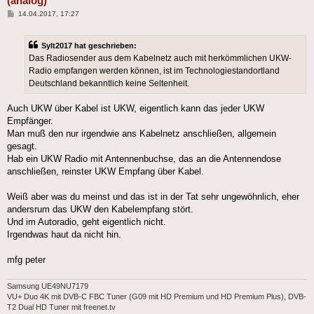
(analog)
Beitrag
14.04.2017, 17:27
Sylt2017 hat geschrieben:
Das Radiosender aus dem Kabelnetz auch mit herkömmlichen UKW-
Radio empfangen werden können, ist im Technologiestandortland
Deutschland bekanntlich keine Seltenheit.
Auch UKW über Kabel ist UKW, eigentlich kann das jeder UKW
Empfänger.
Man muß den nur irgendwie ans Kabelnetz anschließen, allgemein
gesagt.
Hab ein UKW Radio mit Antennenbuchse, das an die Antennendose
anschließen, reinster UKW Empfang über Kabel.
Weiß aber was du meinst und das ist in der Tat sehr ungewöhnlich, eher
andersrum das UKW den Kabelempfang stört.
Und im Autoradio, geht eigentlich nicht.
Irgendwas haut da nicht hin.
mfg peter
Samsung UE49NU7179
VU+ Duo 4K mit DVB-C FBC Tuner (G09 mit HD Premium und HD Premium Plus), DVB-
T2 Dual HD Tuner mit freenet.tv