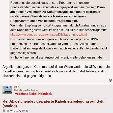
Regelung, die besagt, dass unsere Programme in unseren
Bundesländern in die Kabelnetze eingespeist werden müssen.
Dann
aber gleich zweimal NDR Kultur einzuspeisen macht allerdings
wirklich wenig Sinn, da es auch keine verschiedenen
Regionalversionen von diesem Programm gibt.
Wenn der Empfang von UKW-Programmen durch Ausstrahlungen aus
dem Kabelnetz gestört wird, ist das ein Fall für die Bundesnetzagentur:
https://www.bundesnetzagentur.de/DE/Sac ... -node.html
Dort bewerben wir uns übrigens auch für Zuteilungen von UKW-
Frequenzen. Die Bundesnetzagentur vergibt diese Zuteilungen.
Dadurch ist sichergestellt, dass sich auch weiter entfernte Sender nicht
gegenseitig stören.
Ich hoffe Ihnen mit dieser Antwort ein wenig weitergeholfen zu haben.
Ärgerlich das ganze. Kann man auf diese Weise weder die UKW noch die
Kabelfrequnezn richtig hören weil sich während der Fahrt beide ständig
abwechseln und gegenseitig stört.
GLS
Helpdesk-Mitarbeiter
Re: Abweichende / geänderte Kabelnetzbelegung auf Sylt
(analog)
Beitrag
19.04.2017, 20:21