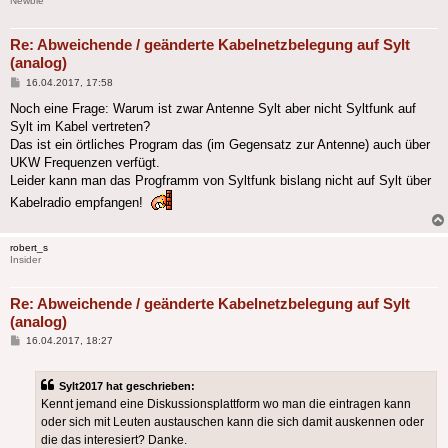
Newbie
Re: Abweichende / geänderte Kabelnetzbelegung auf Sylt
(analog)
Beitrag
16.04.2017, 17:58
Noch eine Frage: Warum ist zwar Antenne Sylt aber nicht Syltfunk auf
Sylt im Kabel vertreten?
Das ist ein örtliches Program das (im Gegensatz zur Antenne) auch über
UKW Frequenzen verfügt.
Leider kann man das Progframm von Syltfunk bislang nicht auf Sylt über
Kabelradio empfangen!
robert_s
Insider
Re: Abweichende / geänderte Kabelnetzbelegung auf Sylt
(analog)
Beitrag
16.04.2017, 18:27
Sylt2017 hat geschrieben:
Kennt jemand eine Diskussionsplattform wo man die eintragen kann
oder sich mit Leuten austauschen kann die sich damit auskennen oder
die das interesiert? Danke.