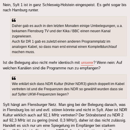
Nein, Sylt 1 ist in ganz Schleswig-Holstein eingespeist. Es geht sogar bis
nach Hamburg runter.
Daher gab es auch in den letzten Monaten einige Umbelegungen, u.a.
bekamen Flensburg TV und der Kika / BBC einen neuen Kanal
zugewiesen.
Auch für DR 1 gab es zuletzt einen anderen Programmplatz im
analogen Kabel, so dass man erst einmal einen Komplettdurchlauf
machen muss.
Ist die Belegung also nicht mehr identisch mit
unserer
? Wenn nein: Auf
welchen Kanälen sind die Programme nun zu empfangen?
Wie erklärt sich dass NDR Kultur (früher NDR3) gleich doppelt im Kabel
vertreten ist und die Frequenzen des NDR so gewählt wurden dass sie
auf Sylter UKW-Frequenzen liegen?
Sylt hängt am Flensburger Netz. Man ging bei der Belegung danach, was
in Flensburg los ist und evtl. stören könnte und nicht in Sylt. Aber ist NDR
Kultur wirklich auch auf 92,1 MHz vertreten? Der Störabstand zu NDR 2
auf 92,3 MHz ist zu gering (mind. 0,3 MHz!), daher ist das nicht zulässig.
Handelt es sich nur um eine Spiegelung im Empfänger bei starkem