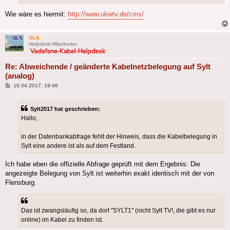
Wie wäre es hiermit:
http://www.ukwtv.de/cms/
GLS
Helpdesk-Mitarbeiter
Re: Abweichende / geänderte Kabelnetzbelegung auf Sylt
(analog)
Beitrag
16.04.2017, 19:46
Sylt2017 hat geschrieben:
Hallo,
in der Datenbankabfrage fehlt der Hinweis, dass die Kabelbelegung in
Sylt eine andere ist als auf dem Festland.
Ich habe eben die offizielle Abfrage geprüft mit dem Ergebnis: Die
angezeigte Belegung von Sylt ist weiterhin exakt identisch mit der von
Flensburg.
Das ist zwangsläufig so, da dort "SYLT1" (nicht Sylt TV!, die gibt es nur
online) im Kabel zu finden ist.