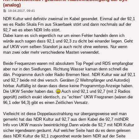
(analog)
Beitrag
19.04.2017, 09:41
NDR Kultur wird definitiv zweimal im Kabel gesendet. Einmal auf der 92,1
wo es Radio Skala Fm aus Skaerbaek stört und dann nochmals auf der
92,7 wo es eben NDR Info stört.
Dabei kann es sich eigentlich nur um einen Fehler handeln denn ich
würde auch sagen dass 92,1 und 92,3 zu dicht bei einander liegen. Geht
auf UKW vom selben Standort ja auch nicht ohne weiteres. Nur wenn
man zwei oder mehr verschiedene Masten verwendet.
Beide Frequenzen waren mit absolutem Top Pegel und RDS empfangbar
aber nur in den Siedlungen. Richtung Wasser kaman denn schnell die
dän. Programme durch oder Radio Bremen Next. NDR Kultur war auf 92,1
und 92,7 beide mit drei versch. Geräten (2 Weltmpfänger und Autordio)
hörbar. Auffällig ist daran dass diese keine Programmtyp Anzeige haben.
Die UKW Sender haben das.
Auch sind 92,1 und 92,7 (mit 2 Radios
geprüft) zeitlich exakt identisch, zu "echten" UKW Freqzenen (wären die
96,1 oder 94,3) gibt es einen Zeitlichen Versatz.
Vielleicht ist diese Doppelausstrahlung nur übergangsweise weil man
gemerkt hat das NDR Kultur auf 92,7 aus dem Kabel die 92,7 mitNDR
Info von UKW massiv beeinträchtigt.Dann würde die 92,7 mit NDR Kultur
sicher irgendwann geräumt. Auf welcher Seite hast du es denn gelesen
dass NDR Kultur die 92,1 zugeordnet wurde beim NDR auf der Seite