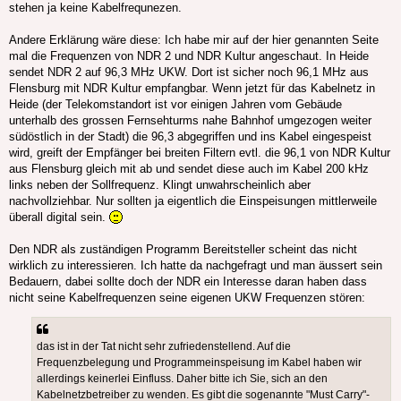
stehen ja keine Kabelfrequnezen.
Andere Erklärung wäre diese: Ich habe mir auf der hier genannten Seite
mal die Frequenzen von NDR 2 und NDR Kultur angeschaut. In Heide
sendet NDR 2 auf 96,3 MHz UKW. Dort ist sicher noch 96,1 MHz aus
Flensburg mit NDR Kultur empfangbar. Wenn jetzt für das Kabelnetz in
Heide (der Telekomstandort ist vor einigen Jahren vom Gebäude
unterhalb des grossen Fernsehturms nahe Bahnhof umgezogen weiter
südöstlich in der Stadt) die 96,3 abgegriffen und ins Kabel eingespeist
wird, greift der Empfänger bei breiten Filtern evtl. die 96,1 von NDR Kultur
aus Flensburg gleich mit ab und sendet diese auch im Kabel 200 kHz
links neben der Sollfrequenz. Klingt unwahrscheinlich aber
nachvollziehbar. Nur sollten ja eigentlich die Einspeisungen mittlerweile
überall digital sein.
Den NDR als zuständigen Programm Bereitsteller scheint das nicht
wirklich zu interessieren. Ich hatte da nachgefragt und man äussert sein
Bedauern, dabei sollte doch der NDR ein Interesse daran haben dass
nicht seine Kabelfrequenzen seine eigenen UKW Frequenzen stören:
das ist in der Tat nicht sehr zufriedenstellend. Auf die
Frequenzbelegung und Programmeinspeisung im Kabel haben wir
allerdings keinerlei Einfluss. Daher bitte ich Sie, sich an den
Kabelnetzbetreiber zu wenden. Es gibt die sogenannte "Must Carry"-