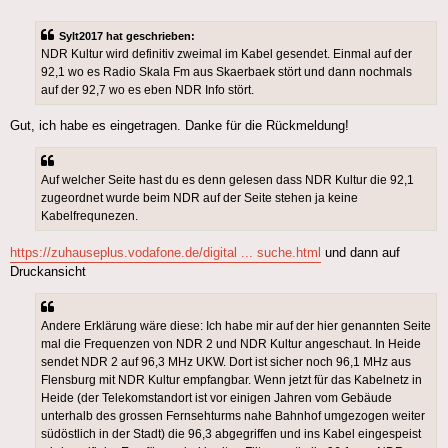
Sylt2017 hat geschrieben:
NDR Kultur wird definitiv zweimal im Kabel gesendet. Einmal auf der
92,1 wo es Radio Skala Fm aus Skaerbaek stört und dann nochmals
auf der 92,7 wo es eben NDR Info stört.
Gut, ich habe es eingetragen. Danke für die Rückmeldung!
Auf welcher Seite hast du es denn gelesen dass NDR Kultur die 92,1
zugeordnet wurde beim NDR auf der Seite stehen ja keine
Kabelfrequnezen.
https://zuhauseplus.vodafone.de/digital ... suche.html
und dann auf
Druckansicht
Andere Erklärung wäre diese: Ich habe mir auf der hier genannten Seite
mal die Frequenzen von NDR 2 und NDR Kultur angeschaut. In Heide
sendet NDR 2 auf 96,3 MHz UKW. Dort ist sicher noch 96,1 MHz aus
Flensburg mit NDR Kultur empfangbar. Wenn jetzt für das Kabelnetz in
Heide (der Telekomstandort ist vor einigen Jahren vom Gebäude
unterhalb des grossen Fernsehturms nahe Bahnhof umgezogen weiter
südöstlich in der Stadt) die 96,3 abgegriffen und ins Kabel eingespeist