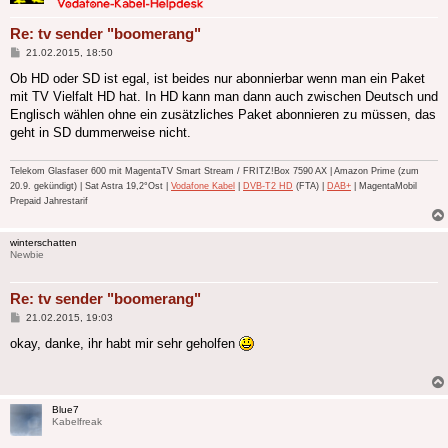
Re: tv sender "boomerang"
Beitrag
21.02.2015, 18:50
Ob HD oder SD ist egal, ist beides nur abonnierbar wenn man ein Paket
mit TV Vielfalt HD hat. In HD kann man dann auch zwischen Deutsch und
Englisch wählen ohne ein zusätzliches Paket abonnieren zu müssen, das
geht in SD dummerweise nicht.
Telekom Glasfaser 600 mit MagentaTV Smart Stream / FRITZ!Box 7590 AX | Amazon Prime (zum
20.9. gekündigt) | Sat Astra 19,2°Ost |
Vodafone Kabel
|
DVB-T2 HD
(FTA) |
DAB+
| MagentaMobil
Prepaid Jahrestarif
winterschatten
Newbie
Re: tv sender "boomerang"
Beitrag
21.02.2015, 19:03
okay, danke, ihr habt mir sehr geholfen
Blue7
Kabelfreak