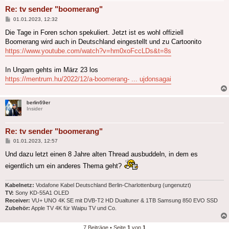
Re: tv sender "boomerang"
Beitrag
01.01.2023, 12:32
Die Tage in Foren schon spekuliert. Jetzt ist es wohl offiziell
Boomerang wird auch in Deutschland eingestellt und zu Cartoonito
https://www.youtube.com/watch?v=hm0xoFccLDs&t=8s
In Ungarn gehts im März 23 los
https://mentrum.hu/2022/12/a-boomerang- ... ujdonsagai
berlin69er
Insider
Re: tv sender "boomerang"
Beitrag
01.01.2023, 12:57
Und dazu letzt einen 8 Jahre alten Thread ausbuddeln, in dem es
eigentlich um ein anderes Thema geht?
Kabelnetz:
Vodafone Kabel Deutschland Berlin-Charlottenburg (ungenutzt)
TV:
Sony KD-55A1 OLED
Receiver:
VU+ UNO 4K SE mit DVB-T2 HD Dualtuner & 1TB Samsung 850 EVO SSD
Zubehör:
Apple TV 4K für Waipu TV und Co.
7 Beiträge • Seite
1
von
1