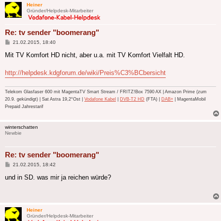
Heiner
Gründer/Helpdesk-Mitarbeiter
Re: tv sender "boomerang"
Beitrag
21.02.2015, 18:40
Mit TV Komfort HD nicht, aber u.a. mit TV Komfort Vielfalt HD.
http://helpdesk.kdgforum.de/wiki/Preis%C3%BCbersicht
Telekom Glasfaser 600 mit MagentaTV Smart Stream / FRITZ!Box 7590 AX | Amazon Prime (zum
20.9. gekündigt) | Sat Astra 19,2°Ost |
Vodafone Kabel
|
DVB-T2 HD
(FTA) |
DAB+
| MagentaMobil
Prepaid Jahrestarif
winterschatten
Newbie
Re: tv sender "boomerang"
Beitrag
21.02.2015, 18:42
und in SD. was mir ja reichen würde?
Heiner
Gründer/Helpdesk-Mitarbeiter