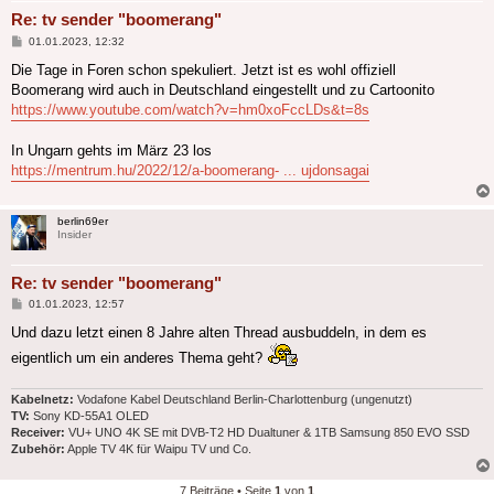
Re: tv sender "boomerang"
Beitrag
01.01.2023, 12:32
Die Tage in Foren schon spekuliert. Jetzt ist es wohl offiziell
Boomerang wird auch in Deutschland eingestellt und zu Cartoonito
https://www.youtube.com/watch?v=hm0xoFccLDs&t=8s
In Ungarn gehts im März 23 los
https://mentrum.hu/2022/12/a-boomerang- ... ujdonsagai
berlin69er
Insider
Re: tv sender "boomerang"
Beitrag
01.01.2023, 12:57
Und dazu letzt einen 8 Jahre alten Thread ausbuddeln, in dem es
eigentlich um ein anderes Thema geht?
Kabelnetz:
Vodafone Kabel Deutschland Berlin-Charlottenburg (ungenutzt)
TV:
Sony KD-55A1 OLED
Receiver:
VU+ UNO 4K SE mit DVB-T2 HD Dualtuner & 1TB Samsung 850 EVO SSD
Zubehör:
Apple TV 4K für Waipu TV und Co.
7 Beiträge • Seite
1
von
1