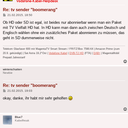
Re: tv sender "boomerang"
Beitrag
21.02.2015, 18:50
Ob HD oder SD ist egal, ist beides nur abonnierbar wenn man ein Paket
mit TV Vielfalt HD hat. In HD kann man dann auch zwischen Deutsch und
Englisch wählen ohne ein zusätzliches Paket abonnieren zu müssen, das
geht in SD dummerweise nicht.
Telekom Glasfaser 600 mit MagentaTV Smart Stream / FRITZ!Box 7590 AX | Amazon Prime (zum
20.9. gekündigt) | Sat Astra 19,2°Ost |
Vodafone Kabel
|
DVB-T2 HD
(FTA) |
DAB+
| MagentaMobil
Prepaid Jahrestarif
winterschatten
Newbie
Re: tv sender "boomerang"
Beitrag
21.02.2015, 19:03
okay, danke, ihr habt mir sehr geholfen
Blue7
Kabelfreak