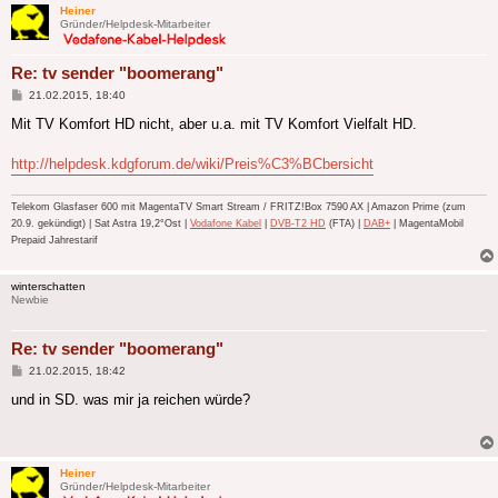
Heiner
Gründer/Helpdesk-Mitarbeiter
Re: tv sender "boomerang"
Beitrag
21.02.2015, 18:40
Mit TV Komfort HD nicht, aber u.a. mit TV Komfort Vielfalt HD.
http://helpdesk.kdgforum.de/wiki/Preis%C3%BCbersicht
Telekom Glasfaser 600 mit MagentaTV Smart Stream / FRITZ!Box 7590 AX | Amazon Prime (zum
20.9. gekündigt) | Sat Astra 19,2°Ost |
Vodafone Kabel
|
DVB-T2 HD
(FTA) |
DAB+
| MagentaMobil
Prepaid Jahrestarif
winterschatten
Newbie
Re: tv sender "boomerang"
Beitrag
21.02.2015, 18:42
und in SD. was mir ja reichen würde?
Heiner
Gründer/Helpdesk-Mitarbeiter