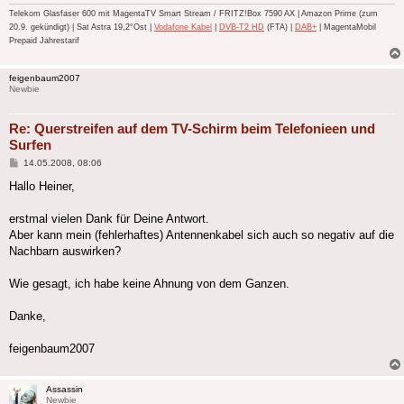
Telekom Glasfaser 600 mit MagentaTV Smart Stream / FRITZ!Box 7590 AX | Amazon Prime (zum
20.9. gekündigt) | Sat Astra 19,2°Ost |
Vodafone Kabel
|
DVB-T2 HD
(FTA) |
DAB+
| MagentaMobil
Prepaid Jahrestarif
feigenbaum2007
Newbie
Re: Querstreifen auf dem TV-Schirm beim Telefonieen und
Surfen
Beitrag
14.05.2008, 08:06
Hallo Heiner,
erstmal vielen Dank für Deine Antwort.
Aber kann mein (fehlerhaftes) Antennenkabel sich auch so negativ auf die
Nachbarn auswirken?
Wie gesagt, ich habe keine Ahnung von dem Ganzen.
Danke,
feigenbaum2007
Assassin
Newbie