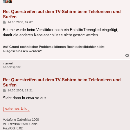
Re: Querstreifen auf dem TV-Schirm beim Telefonieen und
Surfen
Beitrag
14.05.2008, 09:07
Bei mir wurde beim Verstärker noch ein Entstör/Trennglied eingefügt,
damit die anderen Kabelanschlüsse nicht gestört werden.
Auf Grund technischer Probleme können Rechtschreibfehler nicht
ausgeschlossen werden!!!
mankei
Kabelexperte
Re: Querstreifen auf dem TV-Schirm beim Telefonieen und
Surfen
Beitrag
14.05.2008, 13:21
Sieht dann in etwa so aus
[ externes Bild ]
Vodafone CableMax 1000
VF Fritz!Box 6591 Cable
Fritz!OS: 8.02