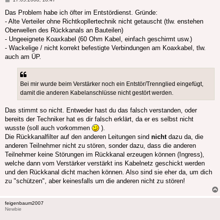
Das Problem habe ich öfter im Entstördienst. Gründe:
- Alte Verteiler ohne Richtkopllertechnik nicht getauscht (tlw. enstehen
Oberwellen des Rückkanals an Bauteilen)
- Ungeeignete Koaxkabel (60 Ohm Kabel, einfach geschirmt usw.)
- Wackelige / nicht korrekt befestigte Verbindungen am Koaxkabel, tlw.
auch am ÜP.
Bei mir wurde beim Verstärker noch ein Entstör/Trennglied eingefügt,
damit die anderen Kabelanschlüsse nicht gestört werden.
Das stimmt so nicht. Entweder hast du das falsch verstanden, oder
bereits der Techniker hat es dir falsch erklärt, da er es selbst nicht
wusste (soll auch vorkommen
).
Die Rückkanalfilter auf den anderen Leitungen sind
nicht
dazu da, die
anderen Teilnehmer nicht zu stören, sonder dazu, dass die anderen
Teilnehmer keine Störungen im Rückkanal erzeugen können (Ingress),
welche dann vom Verstärker verstärkt ins Kabelnetz geschickt werden
und den Rückkanal dicht machen können. Also sind sie eher da, um dich
zu "schützen", aber keinesfalls um die anderen nicht zu stören!
feigenbaum2007
Newbie