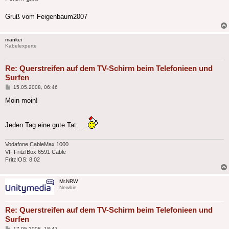
Gruß vom Feigenbaum2007
mankei
Kabelexperte
Re: Querstreifen auf dem TV-Schirm beim Telefonieen und
Surfen
Beitrag
15.05.2008, 06:46
Moin moin!
Jeden Tag eine gute Tat ...
Vodafone CableMax 1000
VF Fritz!Box 6591 Cable
Fritz!OS: 8.02
Mr.NRW
Newbie
Re: Querstreifen auf dem TV-Schirm beim Telefonieen und
Surfen
Beitrag
17.05.2008, 18:47