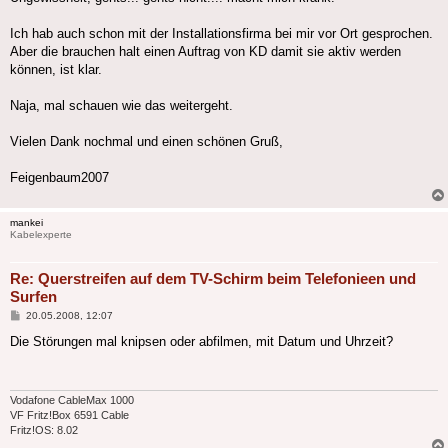
Ich hab auch schon mit der Installationsfirma bei mir vor Ort gesprochen.
Aber die brauchen halt einen Auftrag von KD damit sie aktiv werden
können, ist klar.
Naja, mal schauen wie das weitergeht.
Vielen Dank nochmal und einen schönen Gruß,
Feigenbaum2007
mankei
Kabelexperte
Re: Querstreifen auf dem TV-Schirm beim Telefonieen und
Surfen
Beitrag
20.05.2008, 12:07
Die Störungen mal knipsen oder abfilmen, mit Datum und Uhrzeit?
Vodafone CableMax 1000
VF Fritz!Box 6591 Cable
Fritz!OS: 8.02