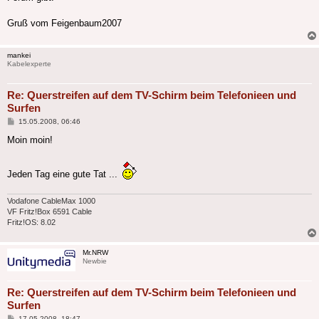
Gruß vom Feigenbaum2007
mankei
Kabelexperte
Re: Querstreifen auf dem TV-Schirm beim Telefonieen und
Surfen
Beitrag
15.05.2008, 06:46
Moin moin!
Jeden Tag eine gute Tat ...
Vodafone CableMax 1000
VF Fritz!Box 6591 Cable
Fritz!OS: 8.02
Mr.NRW
Newbie
Re: Querstreifen auf dem TV-Schirm beim Telefonieen und
Surfen
Beitrag
17.05.2008, 18:47