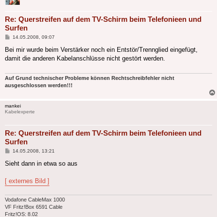
Re: Querstreifen auf dem TV-Schirm beim Telefonieen und
Surfen
Beitrag
14.05.2008, 09:07
Bei mir wurde beim Verstärker noch ein Entstör/Trennglied eingefügt,
damit die anderen Kabelanschlüsse nicht gestört werden.
Auf Grund technischer Probleme können Rechtschreibfehler nicht
ausgeschlossen werden!!!
mankei
Kabelexperte
Re: Querstreifen auf dem TV-Schirm beim Telefonieen und
Surfen
Beitrag
14.05.2008, 13:21
Sieht dann in etwa so aus
[ externes Bild ]
Vodafone CableMax 1000
VF Fritz!Box 6591 Cable
Fritz!OS: 8.02