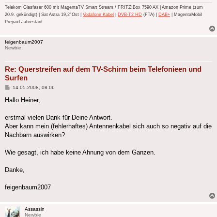
Telekom Glasfaser 600 mit MagentaTV Smart Stream / FRITZ!Box 7590 AX | Amazon Prime (zum
20.9. gekündigt) | Sat Astra 19,2°Ost |
Vodafone Kabel
|
DVB-T2 HD
(FTA) |
DAB+
| MagentaMobil
Prepaid Jahrestarif
feigenbaum2007
Newbie
Re: Querstreifen auf dem TV-Schirm beim Telefonieen und
Surfen
Beitrag
14.05.2008, 08:06
Hallo Heiner,
erstmal vielen Dank für Deine Antwort.
Aber kann mein (fehlerhaftes) Antennenkabel sich auch so negativ auf die
Nachbarn auswirken?
Wie gesagt, ich habe keine Ahnung von dem Ganzen.
Danke,
feigenbaum2007
Assassin
Newbie