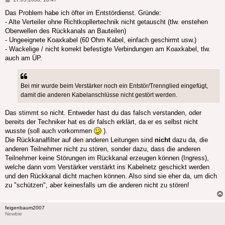
Das Problem habe ich öfter im Entstördienst. Gründe:
- Alte Verteiler ohne Richtkopllertechnik nicht getauscht (tlw. enstehen
Oberwellen des Rückkanals an Bauteilen)
- Ungeeignete Koaxkabel (60 Ohm Kabel, einfach geschirmt usw.)
- Wackelige / nicht korrekt befestigte Verbindungen am Koaxkabel, tlw.
auch am ÜP.
Bei mir wurde beim Verstärker noch ein Entstör/Trennglied eingefügt,
damit die anderen Kabelanschlüsse nicht gestört werden.
Das stimmt so nicht. Entweder hast du das falsch verstanden, oder
bereits der Techniker hat es dir falsch erklärt, da er es selbst nicht
wusste (soll auch vorkommen
).
Die Rückkanalfilter auf den anderen Leitungen sind
nicht
dazu da, die
anderen Teilnehmer nicht zu stören, sonder dazu, dass die anderen
Teilnehmer keine Störungen im Rückkanal erzeugen können (Ingress),
welche dann vom Verstärker verstärkt ins Kabelnetz geschickt werden
und den Rückkanal dicht machen können. Also sind sie eher da, um dich
zu "schützen", aber keinesfalls um die anderen nicht zu stören!
feigenbaum2007
Newbie