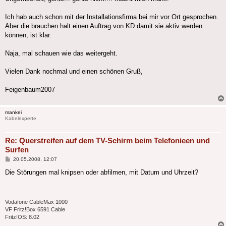
Ich hab auch schon mit der Installationsfirma bei mir vor Ort gesprochen.
Aber die brauchen halt einen Auftrag von KD damit sie aktiv werden
können, ist klar.
Naja, mal schauen wie das weitergeht.
Vielen Dank nochmal und einen schönen Gruß,
Feigenbaum2007
mankei
Kabelexperte
Re: Querstreifen auf dem TV-Schirm beim Telefonieen und
Surfen
Beitrag
20.05.2008, 12:07
Die Störungen mal knipsen oder abfilmen, mit Datum und Uhrzeit?
Vodafone CableMax 1000
VF Fritz!Box 6591 Cable
Fritz!OS: 8.02