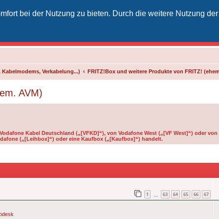
fort bei der Nutzung zu bieten. Durch die weitere Nutzung der
izielles Vodafone-Kabel-Forum
unkt für Kabelkunden von Vodafone - von Kunden für Kunden
 Kabelmodems, Verkabelung...)
FRITZ!Box und weitere Produkte von FRITZ! (ehe
hem. AVM)
n Vodafone Kabel Deutschland („[VFKD]“), von Vodafone West („[VF West]“) oder von 
dafone („[Leihbox]“) oder eine Kaufbox („[Kaufbox]“) handelt.
1
63
64
65
66
67
…
pdesk