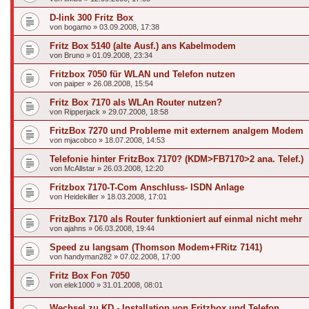
D-link 300 Fritz Box
von
bogamo
»
03.09.2008, 17:38
Fritz Box 5140 (alte Ausf.) ans Kabelmodem
von
Bruno
»
01.09.2008, 23:34
Fritzbox 7050 für WLAN und Telefon nutzen
von
paiper
»
26.08.2008, 15:54
Fritz Box 7170 als WLAn Router nutzen?
von
Ripperjack
»
29.07.2008, 18:58
FritzBox 7270 und Probleme mit externem analgem Modem
von
mjacobco
»
18.07.2008, 14:53
Telefonie hinter FritzBox 7170? (KDM>FB7170>2 ana. Telef.)
von
McAllstar
»
26.03.2008, 12:20
Fritzbox 7170-T-Com Anschluss- ISDN Anlage
von
Heidekiller
»
18.03.2008, 17:01
FritzBox 7170 als Router funktioniert auf einmal nicht mehr
von
ajahns
»
06.03.2008, 19:44
Speed zu langsam (Thomson Modem+FRitz 7141)
von
handyman282
»
07.02.2008, 17:00
Fritz Box Fon 7050
von
elek1000
»
31.01.2008, 08:01
Wechsel zu KD - Installation von Fritzbox und Telefon