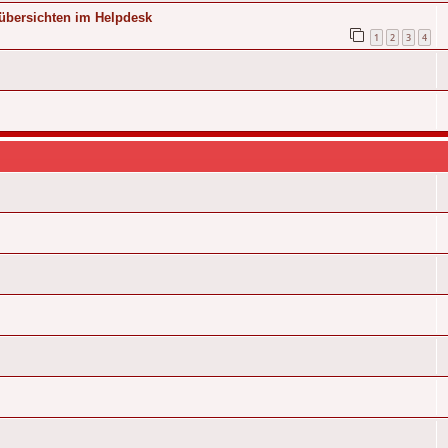
übersichten im Helpdesk
1
2
3
4