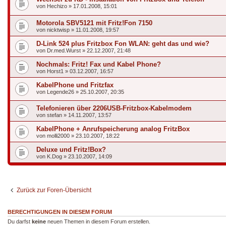
von
Hechizo
»
17.01.2008, 15:01
Motorola SBV5121 mit Fritz!Fon 7150
von
nicktwisp
»
11.01.2008, 19:57
D-Link 524 plus Fritzbox Fon WLAN: geht das und wie?
von
Dr.med.Wurst
»
22.12.2007, 21:48
Nochmals: Fritz! Fax und Kabel Phone?
von
Horst1
»
03.12.2007, 16:57
KabelPhone und Fritzfax
von
Legende26
»
25.10.2007, 20:35
Telefonieren über 2206USB-Fritzbox-Kabelmodem
von
stefan
»
14.11.2007, 13:57
KabelPhone + Anrufspeicherung analog FritzBox
von
molli2000
»
23.10.2007, 18:22
Deluxe und Fritz!Box?
von
K.Dog
»
23.10.2007, 14:09
Zurück zur Foren-Übersicht
BERECHTIGUNGEN IN DIESEM FORUM
Du darfst
keine
neuen Themen in diesem Forum erstellen.