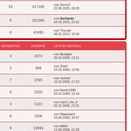
Letzter
von
Soren2
Antworten
Zugriffe
33
417165
Beitrag
22.08.2025, 09:28
Letzter
von
DerSarde
Antworten
Zugriffe
6
261066
Beitrag
16.03.2020, 21:52
Letzter
von
Thyrael
Antworten
Zugriffe
0
42495
Beitrag
08.02.2013, 15:40
ANTWORTEN
ZUGRIFFE
LETZTER BEITRAG
Letzter
von
Bluelight
Antworten
Zugriffe
4
2074
Beitrag
25.10.2008, 13:21
Letzter
von
Znieh
Antworten
Zugriffe
2
999
Beitrag
24.10.2008, 13:56
Letzter
von
racked
Antworten
Zugriffe
7
3785
Beitrag
16.10.2008, 17:03
Letzter
von
Martin1988
Antworten
Zugriffe
9
2320
Beitrag
03.10.2008, 19:16
Letzter
von
catch_me_if
Antworten
Zugriffe
3
1122
Beitrag
02.10.2008, 21:01
Letzter
von
Ripperjack
Antworten
Zugriffe
6
1506
Beitrag
25.09.2008, 20:57
Letzter
von
tiMb0
Antworten
Zugriffe
9
10691
Beitrag
13.09.2008, 21:29