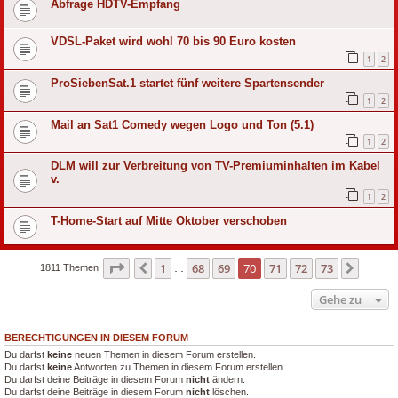
Abfrage HDTV-Empfang
VDSL-Paket wird wohl 70 bis 90 Euro kosten
1
2
ProSiebenSat.1 startet fünf weitere Spartensender
1
2
Mail an Sat1 Comedy wegen Logo und Ton (5.1)
1
2
DLM will zur Verbreitung von TV-Premiuminhalten im Kabel
v.
1
2
T-Home-Start auf Mitte Oktober verschoben
Seite
70
von
73
1
68
69
70
71
72
73
Vorherige
Nächs
1811 Themen
…
Gehe zu
BERECHTIGUNGEN IN DIESEM FORUM
Du darfst
keine
neuen Themen in diesem Forum erstellen.
Du darfst
keine
Antworten zu Themen in diesem Forum erstellen.
Du darfst deine Beiträge in diesem Forum
nicht
ändern.
Du darfst deine Beiträge in diesem Forum
nicht
löschen.