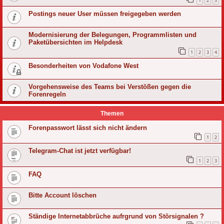
1
2
3
Postings neuer User müssen freigegeben werden
Modernisierung der Belegungen, Programmlisten und
Paketübersichten im Helpdesk
1
2
3
4
Besonderheiten von Vodafone West
Vorgehensweise des Teams bei Verstößen gegen die
Forenregeln
Themen
Forenpasswort lässt sich nicht ändern
1
2
Telegram-Chat ist jetzt verfügbar!
1
2
3
FAQ
Bitte Account löschen
Ständige Internetabbrüche aufrgrund von Störsignalen ?