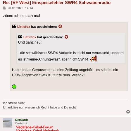
Re: [VF West] Einspeisefehler SWR4 Schwabenradio
Beitrag
20.06.2026, 14:14
zitiere ich einfach mal
Littlefox
hat geschrieben:
Littlefox
hat geschrieben:
Und ganz neu:
- die schwäbische SWR4-Variante ist nicht nur verrauscht, sondern
es ist "keine-Ahnung-was", aber nicht SWR4
Hab mir das Gerausche mal eine Zeitlang angehört - es scheint ein
UKW-Abgriff von SWR Kultur zu sein. Wieso?!
Ich streite nicht.
Ich erkläre nur, warum ich Recht habe und Du nicht!
DerSarde
Co-Admin