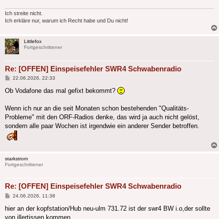
Ich streite nicht.
Ich erkläre nur, warum ich Recht habe und Du nicht!
Littlefox
Fortgeschrittener
Re: [OFFEN] Einspeisefehler SWR4 Schwabenradio
Beitrag
22.06.2026, 22:33
Ob Vodafone das mal gefixt bekommt?
Wenn ich nur an die seit Monaten schon bestehenden "Qualitäts-
Probleme" mit den ORF-Radios denke, das wird ja auch nicht gelöst,
sondern alle paar Wochen ist irgendwie ein anderer Sender betroffen.
starkstrom
Fortgeschrittener
Re: [OFFEN] Einspeisefehler SWR4 Schwabenradio
Beitrag
24.06.2026, 11:38
hier an der kopfstation/Hub neu-ulm 731.72 ist der swr4 BW i.o,der sollte
von illertissen kommen