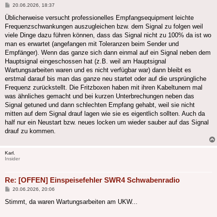
Beitrag
20.06.2026, 18:37
Üblicherweise versucht professionelles Empfangsequipment leichte
Frequenzschwankungen auszugleichen bzw. dem Signal zu folgen weil
viele Dinge dazu führen können, dass das Signal nicht zu 100% da ist wo
man es erwartet (angefangen mit Toleranzen beim Sender und
Empfänger). Wenn das ganze sich dann einmal auf ein Signal neben dem
Hauptsignal eingeschossen hat (z.B. weil am Hauptsignal
Wartungsarbeiten waren und es nicht verfügbar war) dann bleibt es
erstmal darauf bis man das ganze neu startet oder auf die ursprüngliche
Frequenz zurückstellt. Die Fritzboxen haben mit ihren Kabeltunern mal
was ähnliches gemacht und bei kurzen Unterbrechungen neben das
Signal getuned und dann schlechten Empfang gehabt, weil sie nicht
mitten auf dem Signal drauf lagen wie sie es eigentlich sollten. Auch da
half nur ein Neustart bzw. neues locken um wieder sauber auf das Signal
drauf zu kommen.
Karl.
Insider
Re: [OFFEN] Einspeisefehler SWR4 Schwabenradio
Beitrag
20.06.2026, 20:06
Stimmt, da waren Wartungsarbeiten am UKW...