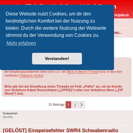
Inoffizielles Vodafone-Kabel-Forum
Diese Website nutzt Cookies, um dir den
Vodafone-Kabel-Helpdesk
bestmöglichen Komfort bei der Nutzung zu
FAQ
bieten. Durch die weitere Nutzung der Webseite
Foren-Übersicht
Fernsehen und Radio über Kabel
Störungen und Ausfälle
Einspeisefehler und überregionale Störungen
stimmst du der Verwendung von Cookies zu.
[GELÖST] Einspeisefehler SWR4
Mehr erfahren
Schwabenradio
Verstanden!
Forumsregeln
Forenregeln
Bei Empfangsproblemen lohnt sich u.U. ein
Blick in diesen Thread
bzw. in den dort
verlinkten
Helpdesk-Artikel
.
Bitte gib bei der Erstellung eines Threads im Feld „Präfix“ an, ob du Kunde
von Vodafone Kabel Deutschland („[VFKD]“) oder von Vodafone West („[VF
West]“) bist.
1
2
Nächste
15 Beiträge
hcwuschel
Newbie
[GELÖST] Einspeisefehler SWR4 Schwabenradio