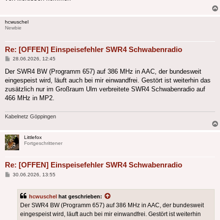
hcwuschel
Newbie
Re: [OFFEN] Einspeisefehler SWR4 Schwabenradio
Beitrag
28.06.2026, 12:45
Der SWR4 BW (Programm 657) auf 386 MHz in AAC, der bundesweit
eingespeist wird, läuft auch bei mir einwandfrei. Gestört ist weiterhin das
zusätzlich nur im Großraum Ulm verbreitete SWR4 Schwabenradio auf
466 MHz in MP2.
Kabelnetz Göppingen
Littlefox
Fortgeschrittener
Re: [OFFEN] Einspeisefehler SWR4 Schwabenradio
Beitrag
30.06.2026, 13:55
hcwuschel
hat geschrieben:
Der SWR4 BW (Programm 657) auf 386 MHz in AAC, der bundesweit
eingespeist wird, läuft auch bei mir einwandfrei. Gestört ist weiterhin