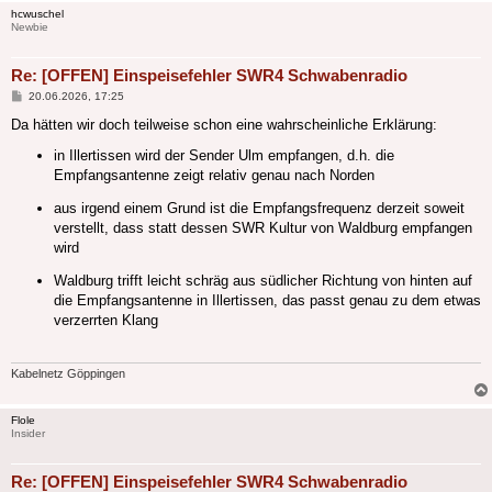
hcwuschel
Newbie
Re: [OFFEN] Einspeisefehler SWR4 Schwabenradio
Beitrag
20.06.2026, 17:25
Da hätten wir doch teilweise schon eine wahrscheinliche Erklärung:
in Illertissen wird der Sender Ulm empfangen, d.h. die
Empfangsantenne zeigt relativ genau nach Norden
aus irgend einem Grund ist die Empfangsfrequenz derzeit soweit
verstellt, dass statt dessen SWR Kultur von Waldburg empfangen
wird
Waldburg trifft leicht schräg aus südlicher Richtung von hinten auf
die Empfangsantenne in Illertissen, das passt genau zu dem etwas
verzerrten Klang
Kabelnetz Göppingen
Flole
Insider
Re: [OFFEN] Einspeisefehler SWR4 Schwabenradio