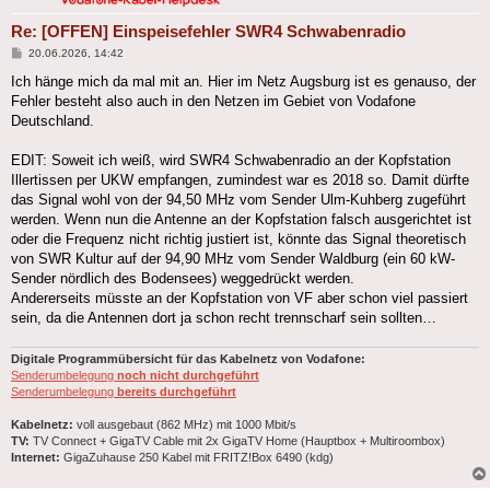
Re: [OFFEN] Einspeisefehler SWR4 Schwabenradio
Beitrag
20.06.2026, 14:42
Ich hänge mich da mal mit an. Hier im Netz Augsburg ist es genauso, der
Fehler besteht also auch in den Netzen im Gebiet von Vodafone
Deutschland.
EDIT: Soweit ich weiß, wird SWR4 Schwabenradio an der Kopfstation
Illertissen per UKW empfangen, zumindest war es 2018 so. Damit dürfte
das Signal wohl von der 94,50 MHz vom Sender Ulm-Kuhberg zugeführt
werden. Wenn nun die Antenne an der Kopfstation falsch ausgerichtet ist
oder die Frequenz nicht richtig justiert ist, könnte das Signal theoretisch
von SWR Kultur auf der 94,90 MHz vom Sender Waldburg (ein 60 kW-
Sender nördlich des Bodensees) weggedrückt werden.
Andererseits müsste an der Kopfstation von VF aber schon viel passiert
sein, da die Antennen dort ja schon recht trennscharf sein sollten…
Digitale Programmübersicht für das Kabelnetz von Vodafone:
Senderumbelegung
noch nicht durchgeführt
Senderumbelegung
bereits durchgeführt
Kabelnetz:
voll ausgebaut (862 MHz) mit 1000 Mbit/s
TV:
TV Connect + GigaTV Cable mit 2x GigaTV Home (Hauptbox + Multiroombox)
Internet:
GigaZuhause 250 Kabel mit FRITZ!Box 6490 (kdg)