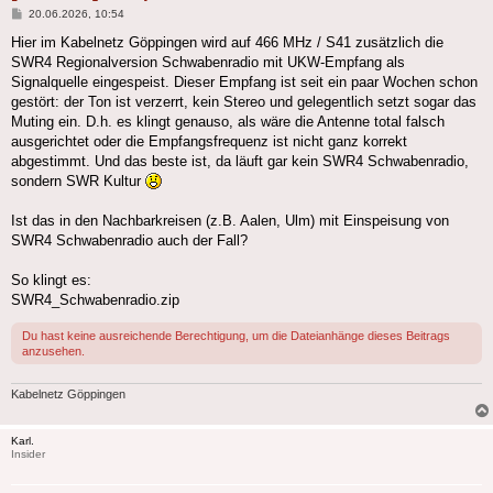
Beitrag
20.06.2026, 10:54
Hier im Kabelnetz Göppingen wird auf 466 MHz / S41 zusätzlich die
SWR4 Regionalversion Schwabenradio mit UKW-Empfang als
Signalquelle eingespeist. Dieser Empfang ist seit ein paar Wochen schon
gestört: der Ton ist verzerrt, kein Stereo und gelegentlich setzt sogar das
Muting ein. D.h. es klingt genauso, als wäre die Antenne total falsch
ausgerichtet oder die Empfangsfrequenz ist nicht ganz korrekt
abgestimmt. Und das beste ist, da läuft gar kein SWR4 Schwabenradio,
sondern SWR Kultur
Ist das in den Nachbarkreisen (z.B. Aalen, Ulm) mit Einspeisung von
SWR4 Schwabenradio auch der Fall?
So klingt es:
SWR4_Schwabenradio.zip
Du hast keine ausreichende Berechtigung, um die Dateianhänge dieses Beitrags
anzusehen.
Kabelnetz Göppingen
Karl.
Insider