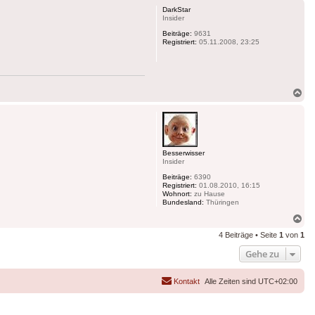
DarkStar
Insider
Beiträge:
9631
Registriert:
05.11.2008, 23:25
Na
ob
Besserwisser
Insider
Beiträge:
6390
Registriert:
01.08.2010, 16:15
Wohnort:
zu Hause
Bundesland:
Thüringen
Na
ob
4 Beiträge • Seite
1
von
1
Gehe zu
Kontakt
Alle Zeiten sind
UTC+02:00