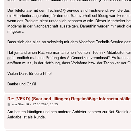
Die Telefonate mit dem Technik(?)-Service sind frustrierend, weil die da
ein Mitarbeiter angerufen, für den der Sachverhalt schlüssig war. Er me
wenn das Problem nicht ursächlich behoben wurde. Dieser Mitarbeiter h
Modems in der Nachbarschaft aussteigen. Daraufhin wurden mir auch die
mitgeteilt.
Dass sich das alles so schwierig mit dem Vodafone Technik-Service gestal
Hat jemand einen Rat, wie man an einen "echten" Technik-Mitarbeiter kom
ggfs. endlich mal eine Prüfung des Außennetzes veranlasst? Es kann ja 
eröffnen muss, in der Hoffnung, dass Vodafone bzw. der Techniker vor Ort
Vielen Dank für eure Hilfe!
Danke und Gruß!
Re: [VFKD] (Saarland, Illingen) Regelmäßige Internetausfäl
Beitrag
von
Sheriff6
»
17.06.2026, 16:25
Am besten kündigen und nen anderen Anbieter nehmen zur Not Starlink d
Aufgabe ist als Kunde.