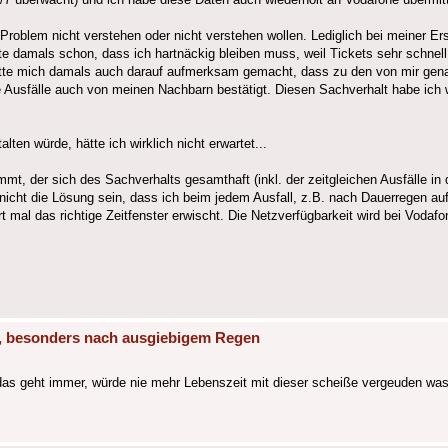
s Problem nicht verstehen oder nicht verstehen wollen. Lediglich bei meiner 
inte damals schon, dass ich hartnäckig bleiben muss, weil Tickets sehr schne
atte mich damals auch darauf aufmerksam gemacht, dass zu den von mir genann
 Ausfälle auch von meinen Nachbarn bestätigt. Diesen Sachverhalt habe ich w
ten würde, hätte ich wirklich nicht erwartet...
mt, der sich des Sachverhalts gesamthaft (inkl. der zeitgleichen Ausfälle i
nicht die Lösung sein, dass ich beim jedem Ausfall, z.B. nach Dauerregen auf
 mal das richtige Zeitfenster erwischt. Die Netzverfügbarkeit wird bei Vodaf
le, besonders nach ausgiebigem Regen
as geht immer, würde nie mehr Lebenszeit mit dieser scheiße vergeuden was 