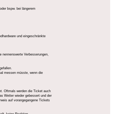
 oder bspw. bei längerem
emdhardware und eingeschränkte
ne nennenswerte Verbesserungen,
efallen.
 mal messen müsste, wenn die
et. Oftmals werden die Ticket auch
das Wetter wieder gebessert und der
Verweis auf vorangegangene Tickets
elt, keine Reaktion.