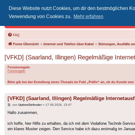
Diese Website nutzt Cookies, um dir den bestmöglichen Kom
Inoff
Verwendung von Cookies zu.
Mehr erfahren
Der Treffp
FAQ
Foren-Übersicht
Internet und Telefon über Kabel
Störungen, Ausfälle 
[VFKD] (Saarland, Illingen) Regelmäßige Intern
Forumsregeln
Forenregeln
Bitte gib bei der Erstellung eines Threads im Feld „Präfix“ an, ob du Kunde vo
[VFKD] (Saarland, Illingen) Regelmäßige Internetau
Beitrag
von
UptimeDefender
»
17.06.2026, 15:47
Hallo zusammen,
ich hoffe, hier Hilfe zu erhalten, da ich mit dem Vodafone Technik-Servi
ein klares Muster zeigen. Den Service habe ich dazu erstmalig im Januar