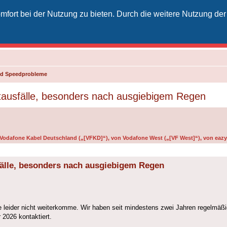
fort bei der Nutzung zu bieten. Durch die weitere Nutzung der
izielles Vodafone-Kabel-Forum
unkt für Kabelkunden von Vodafone - von Kunden für Kunden
und Speedprobleme
etausfälle, besonders nach ausgiebigem Regen
n Vodafone Kabel Deutschland („[VFKD]“), von Vodafone West („[VF West]“), von eazy 
sfälle, besonders nach ausgiebigem Regen
ce leider nicht weiterkomme. Wir haben seit mindestens zwei Jahren regelmäßig 
 2026 kontaktiert.