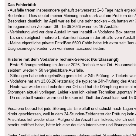
Das Fehlerbild:
- Ausfälle treten insbesondere gehäuft zeitversetzt 2–3 Tage nach ergie
Bodenfrost. Dies deutet meiner Meinung nach stark auf ein Problem der 
Besonders deutlich: Im April war es bei uns sehr trocken – da hatten wir 3
Im regenreichen Zeitraum 09.–15.06.2026 waren es 16 Ausfälle.
- Verbindung wird vor dem Ausfall immer instabil -> Vodafone Box startet
- Es sind zeitgleich mehrere Einfamilienhäuser in der Straße vom Ausfall 
- Meine eigentliche private Fritz!Box 6690 Cable habe ich extra seit J
Diagnosemöglichkeiten von vornherein auszuschließen.
Historie mit dem Vodafone Technik-Service: (Kurzfassung!)
- Erste Störungsmeldung im Januar 2026, Techniker vor Ort: Hausansch
seitdem wieder > 50 vergleichbare Ausfälle.
- Störungen habe ich regelmäßig gemeldet -> 24h Prüfung -> Tickets wur
- Vodafone hat am 13.06.26 letztmalig die typische 24h-Prüfung des Ans
- Heute war wieder ein Techniker vor Ort und hat die Dämpfung minimal 
Störungen aktuell vorliegen. Leider kann ich keinen Techniker „spontan“ 
- Da es aktuell wieder warm und trocken ist, läuft der Anschluss seit 15.0
Vodafone betrachtet jede Störung als Einzelfall und schickt nach Tagen 
direkt geschlossen, weil in dem 24-Stunden-Zeitfenster der Prüfung kein 
Anschluss lief wieder stabil. Aufgrund der Anzahl an Tickets, die ich s
bereits eröffnet habe, hätte ich eine deutlich intensivere und lösungsorie
Jeder Ausfall wird bei mir minutengenau dokumentiert (Anschluss wird 24