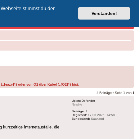
 Webseite stimmst du der
Vodafone-Kabel-Helpdesk
Verstanden!
(„[eazy]“) oder von O2 über Kabel („[O2]“) bist.
4 Beiträge • Seite
1
von
1
UptimeDefender
Newbie
Beiträge:
1
Registriert:
17.06.2026, 14:58
Bundesland:
Saarland
kurzzeitige Internetausfälle, die