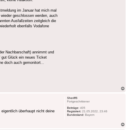
Erstmeldung im Januar hat mich mal
ll wieder geschlossen werden, auch
ten Ausfallzeiten zeitgleich die
iederholt ebenfalls Vodafone
n der Nachbarschaft) annimmt und
 gut Glück ein neues Ticket
one doch auch gemonitort...
Na
ob
Sheriff6
Fortgeschrittener
Beiträge:
405
eigentlich überhaupt nicht deine
Registriert:
21.05.2022, 23:46
Bundesland:
Bayern
Na
ob