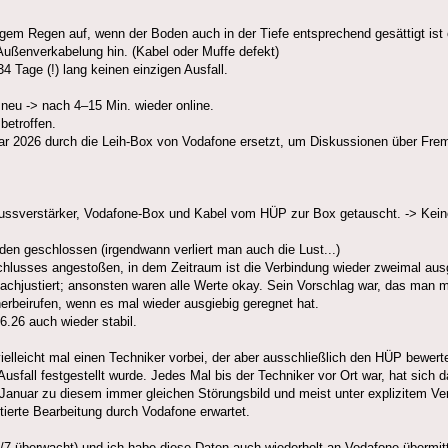
bigem Regen auf, wenn der Boden auch in der Tiefe entsprechend gesättigt ist
Außenverkabelung hin. (Kabel oder Muffe defekt)
4 Tage (!) lang keinen einzigen Ausfall.
 neu -> nach 4–15 Min. wieder online.
betroffen.
anuar 2026 durch die Leih-Box von Vodafone ersetzt, um Diskussionen über Fr
lussverstärker, Vodafone-Box und Kabel vom HÜP zur Box getauscht. -> Kei
den geschlossen (irgendwann verliert man auch die Lust...)
chlusses angestoßen, in dem Zeitraum ist die Verbindung wieder zweimal ausg
nachjustiert; ansonsten waren alle Werte okay. Sein Vorschlag war, das man
herbeirufen, wenn es mal wieder ausgiebig geregnet hat.
6.26 auch wieder stabil.
vielleicht mal einen Techniker vorbei, der aber ausschließlich den HÜP bewert
Ausfall festgestellt wurde. Jedes Mal bis der Techniker vor Ort war, hat sich 
eit Januar zu diesem immer gleichen Störungsbild und meist unter explizitem 
ntierte Bearbeitung durch Vodafone erwartet.
/7 überwacht) und ich habe diese Daten auch wiederholt an Vodafone übermitt