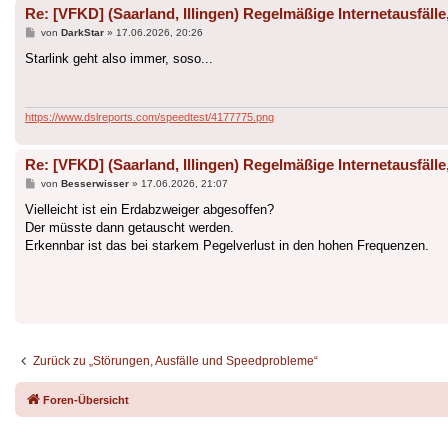
Re: [VFKD] (Saarland, Illingen) Regelmäßige Internetausfäl
Beitrag
von
DarkStar
»
17.06.2026, 20:26
Starlink geht also immer, soso...
https://www.dslreports.com/speedtest/4177775.png
Re: [VFKD] (Saarland, Illingen) Regelmäßige Internetausfäl
Beitrag
von
Besserwisser
»
17.06.2026, 21:07
Vielleicht ist ein Erdabzweiger abgesoffen?
Der müsste dann getauscht werden.
Erkennbar ist das bei starkem Pegelverlust in den hohen Frequenzen.
Zurück zu „Störungen, Ausfälle und Speedprobleme“
Foren-Übersicht