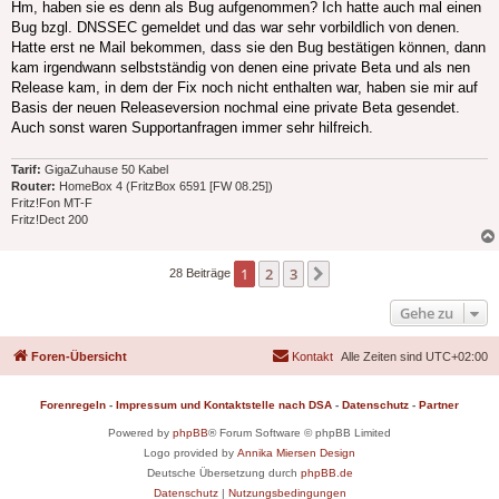
Hm, haben sie es denn als Bug aufgenommen? Ich hatte auch mal einen
Bug bzgl. DNSSEC gemeldet und das war sehr vorbildlich von denen.
Hatte erst ne Mail bekommen, dass sie den Bug bestätigen können, dann
kam irgendwann selbstständig von denen eine private Beta und als nen
Release kam, in dem der Fix noch nicht enthalten war, haben sie mir auf
Basis der neuen Releaseversion nochmal eine private Beta gesendet.
Auch sonst waren Supportanfragen immer sehr hilfreich.
Tarif:
GigaZuhause 50 Kabel
Router:
HomeBox 4 (FritzBox 6591 [FW 08.25])
Fritz!Fon MT-F
Fritz!Dect 200
1
2
3
Nächste
28 Beiträge
Gehe zu
Foren-Übersicht
Kontakt
Alle Zeiten sind
UTC+02:00
Forenregeln
-
Impressum und Kontaktstelle nach DSA
-
Datenschutz
-
Partner
Powered by
phpBB
® Forum Software © phpBB Limited
Logo provided by
Annika Miersen Design
Deutsche Übersetzung durch
phpBB.de
Datenschutz
|
Nutzungsbedingungen