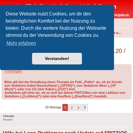
Inoffizielles Vodafone-Kabel-Forum
Diese Website nutzt Cookies, um dir den
Vodafone-Kabel-Helpdesk
bestmöglichen Komfort bei der Nutzung zu
FAQ
bieten. Durch die weitere Nutzung der Webseite
Foren-Übersicht
Internet und Telefon über Kabel
Technik (WLAN-Router, Kabelmodems, Verkabelung...)
FRITZ!Box und weitere Produkte von FRITZ! (ehem. AVM)
stimmst du der Verwendung von Cookies zu.
Hilfe bei Loop-Problemen nach Update auf
Mehr erfahren
FRITZ!OS 8.25 – Suche nach FRITZ!OS 8.20 /
Recovery-Tool
Verstanden!
Forumsregeln
Forenregeln
Bitte gib bei der Erstellung eines Threads im Feld „Präfix“ an, ob du Kunde
von Vodafone Kabel Deutschland („[VFKD]“), von Vodafone West („[VF
West]“) oder von O2 über Kabel („[O2]“) bist.
Außerdem gib bitte an, ob es sich bei deiner FRITZ!Box um eine Leihbox von
Vodafone („[Leihbox]“) oder eine Kaufbox („[Kaufbox]“) handelt.
1
2
3
Nächste
28 Beiträge
1heuser
Newbie