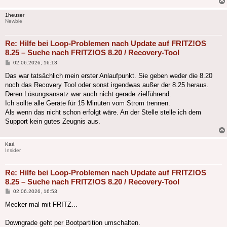
1heuser
Newbie
Re: Hilfe bei Loop-Problemen nach Update auf FRITZ!OS
8.25 – Suche nach FRITZ!OS 8.20 / Recovery-Tool
Beitrag
02.06.2026, 16:13
Das war tatsächlich mein erster Anlaufpunkt. Sie geben weder die 8.20
noch das Recovery Tool oder sonst irgendwas außer der 8.25 heraus.
Deren Lösungsansatz war auch nicht gerade zielführend.
Ich sollte alle Geräte für 15 Minuten vom Strom trennen.
Als wenn das nicht schon erfolgt wäre. An der Stelle stelle ich dem
Support kein gutes Zeugnis aus.
Karl.
Insider
Re: Hilfe bei Loop-Problemen nach Update auf FRITZ!OS
8.25 – Suche nach FRITZ!OS 8.20 / Recovery-Tool
Beitrag
02.06.2026, 16:53
Mecker mal mit FRITZ...
Downgrade geht per Bootpartition umschalten.