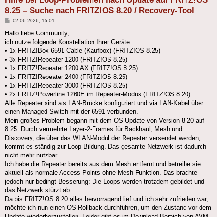
Hilfe bei Loop-Problemen nach Update auf FRITZ!OS
8.25 – Suche nach FRITZ!OS 8.20 / Recovery-Tool
Beitrag
02.06.2026, 15:01
Hallo liebe Community,
ich nutze folgende Konstellation Ihrer Geräte:
• 1x FRITZ!Box 6591 Cable (Kaufbox) (FRITZ!OS 8.25)
• 3x FRITZ!Repeater 1200 (FRITZ!OS 8.25)
• 1x FRITZ!Repeater 1200 AX (FRITZ!OS 8.25)
• 1x FRITZ!Repeater 2400 (FRITZ!OS 8.25)
• 1x FRITZ!Repeater 3000 (FRITZ!OS 8.25)
• 2x FRITZ!Powerline 1260E im Repeater-Modus (FRITZ!OS 8.20)
Alle Repeater sind als LAN-Brücke konfiguriert und via LAN-Kabel über
einen Managed Switch mit der 6591 verbunden.
Mein großes Problem begann mit dem OS-Update von Version 8.20 auf
8.25. Durch vermehrte Layer-2-Frames für Backhaul, Mesh und
Discovery, die über das WLAN-Modul der Repeater versendet werden,
kommt es ständig zur Loop-Bildung. Das gesamte Netzwerk ist dadurch
nicht mehr nutzbar.
Ich habe die Repeater bereits aus dem Mesh entfernt und betreibe sie
aktuell als normale Access Points ohne Mesh-Funktion. Das brachte
jedoch nur bedingt Besserung: Die Loops werden trotzdem gebildet und
das Netzwerk stürzt ab.
Da bis FRITZ!OS 8.20 alles hervorragend lief und ich sehr zufrieden war,
möchte ich nun einen OS-Rollback durchführen, um den Zustand vor dem
Update wiederherzustellen. Leider gibt es im Download-Bereich von AVM