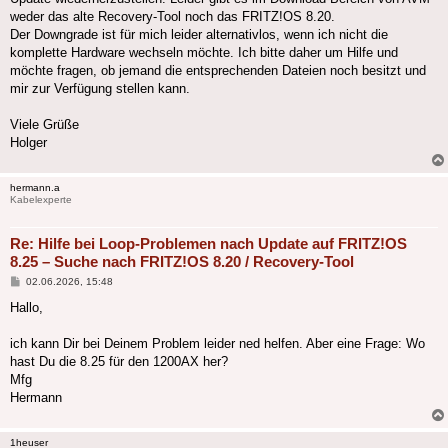
weder das alte Recovery-Tool noch das FRITZ!OS 8.20.
Der Downgrade ist für mich leider alternativlos, wenn ich nicht die
komplette Hardware wechseln möchte. Ich bitte daher um Hilfe und
möchte fragen, ob jemand die entsprechenden Dateien noch besitzt und
mir zur Verfügung stellen kann.
Viele Grüße
Holger
hermann.a
Kabelexperte
Re: Hilfe bei Loop-Problemen nach Update auf FRITZ!OS
8.25 – Suche nach FRITZ!OS 8.20 / Recovery-Tool
Beitrag
02.06.2026, 15:48
Hallo,
ich kann Dir bei Deinem Problem leider ned helfen. Aber eine Frage: Wo
hast Du die 8.25 für den 1200AX her?
Mfg
Hermann
1heuser