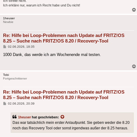
Ich streite nicht.
Ich erkläre nur, warum ich Recht habe und Du nicht!
1heuser
Newbie
Re: Hilfe bei Loop-Problemen nach Update auf FRITZ!OS
8.25 – Suche nach FRITZ!OS 8.20 / Recovery-Tool
Beitrag
02.06.2026, 18:35
1000 Dank, das werde ich am Wochenende mal testen.
Tobi
Fortgeschrittener
Re: Hilfe bei Loop-Problemen nach Update auf FRITZ!OS
8.25 – Suche nach FRITZ!OS 8.20 / Recovery-Tool
Beitrag
02.06.2026, 20:39
1heuser
hat geschrieben:
Das war tatsächlich mein erster Anlaufpunkt. Sie geben weder die 8.20
noch das Recovery Tool oder sonst irgendwas außer der 8.25 heraus.