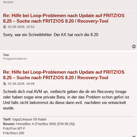
Newbie
Re: Hilfe bei Loop-Problemen nach Update auf FRITZ!OS
8.25 – Suche nach FRITZ!OS 8.20 / Recovery-Tool
Beitrag
02.06.2026, 15:52
Sorry, war ein Schreibfehler. Der AX hat noch die 8.20
Tobi
Fortgeschrittener
Re: Hilfe bei Loop-Problemen nach Update auf FRITZ!OS
8.25 – Suche nach FRITZ!OS 8.20 / Recovery-Tool
Beitrag
02.06.2026, 16:09
Schreib dich mal AVM an, vielleicht geben die dir ein Recovery Image
oder haben sogar eine private Beta, in der das Problem schon gefixt ist.
Und falls nicht bekommst du diese dann evtl. nachdem sie entwickelt
wurde.
Tarif:
GigaZuhause 50 Kabel
Router:
HomeBox 4 (FritzBox 6591 [FW 08.25])
Fritz!Fon MT-F
Fritz!Dect 200