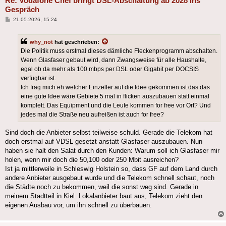
Re: Vodafone Chef bringt DSL-Abschaltung ab 2028 ins
Gespräch
Beitrag
21.05.2026, 15:24
why_not
hat geschrieben:
Die Politik muss erstmal dieses dämliche Fleckenprogramm abschalten.
Wenn Glasfaser gebaut wird, dann Zwangsweise für alle Haushalte,
egal ob da mehr als 100 mbps per DSL oder Gigabit per DOCSIS
verfügbar ist.
Ich frag mich eh welcher Einzeller auf die Idee gekommen ist das das
eine gute Idee wäre Gebiete 5 mal in flicken auszubauen statt einmal
komplett. Das Equipment und die Leute kommen for free vor Ort? Und
jedes mal die Straße neu aufreißen ist auch for free?
Sind doch die Anbieter selbst teilweise schuld. Gerade die Telekom hat
doch erstmal auf VDSL gesetzt anstatt Glasfaser auszubauen. Nun
haben sie halt den Salat durch den Kunden: Warum soll ich Glasfaser mir
holen, wenn mir doch die 50,100 oder 250 Mbit ausreichen?
Ist ja mittlerweile in Schleswig Holstein so, dass GF auf dem Land durch
andere Anbieter ausgebaut wurde und die Telekom schnell schaut, noch
die Städte noch zu bekommen, weil die sonst weg sind. Gerade in
meinem Stadtteil in Kiel. Lokalanbieter baut aus, Telekom zieht den
eigenen Ausbau vor, um ihn schnell zu überbauen.