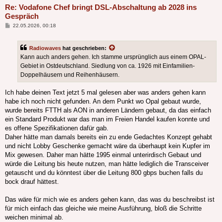
Re: Vodafone Chef bringt DSL-Abschaltung ab 2028 ins
Gespräch
Beitrag
22.05.2026, 00:18
Radiowaves
hat geschrieben:
Kann auch anders gehen. Ich stamme ursprünglich aus einem OPAL-
Gebiet in Ostdeutschland. Siedlung von ca. 1926 mit Einfamilien-
Doppelhäusern und Reihenhäusern.
Ich habe deinen Text jetzt 5 mal gelesen aber was anders gehen kann
habe ich noch nicht gefunden. An dem Punkt wo Opal gebaut wurde,
wurde bereits FTTH als AON in anderen Ländern gebaut, da das einfach
ein Standard Produkt war das man im Freien Handel kaufen konnte und
es offene Spezifikationen dafür gab.
Daher hätte man damals bereits ein zu ende Gedachtes Konzept gehabt
und nicht Lobby Geschenke gemacht wäre da überhaupt kein Kupfer im
Mix gewesen. Daher man hätte 1995 einmal unterirdisch Gebaut und
würde die Leitung bis heute nutzen, man hätte lediglich die Transceiver
getauscht und du könntest über die Leitung 800 gbps buchen falls du
bock drauf hättest.
Das wäre für mich wie es anders gehen kann, das was du beschreibst ist
für mich einfach das gleiche wie meine Ausführung, bloß die Schritte
weichen minimal ab.