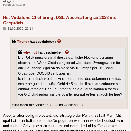
why_not
Fortgeschrittener
Re: Vodafone Chef bringt DSL-Abschaltung ab 2028 ins
Gespräch
Beitrag
21.05.2026, 22:14
Thorror
hat geschrieben:
why_not
hat geschrieben:
Die Politik muss erstmal dieses dämliche Fleckenprogramm
abschalten. Wenn Glasfaser gebaut wird, dann Zwangsweise für
alle Haushalte, egal ob da mehr als 100 mbps per DSL oder
Gigabit per DOCSIS verfügbar ist.
Ich frag mich eh welcher Einzeller auf die Idee gekommen ist das
das eine gute Idee wäre Gebiete 5 mal in flicken auszubauen statt
einmal komplett. Das Equipment und die Leute kommen for free
vor Ort? Und jedes mal die Straße neu aufreißen ist auch for free?
Sind doch die Anbieter selbst teilweise schuld.
Also ja, aber völlig irrelevant, die Strategie der Politik ist halt Müll. Mit
opal hat man halt in die scheiße gegriffen weil man wieder Deutsch war
und meinte Geizig sein zu müssen und dann der Lobby Geschenke