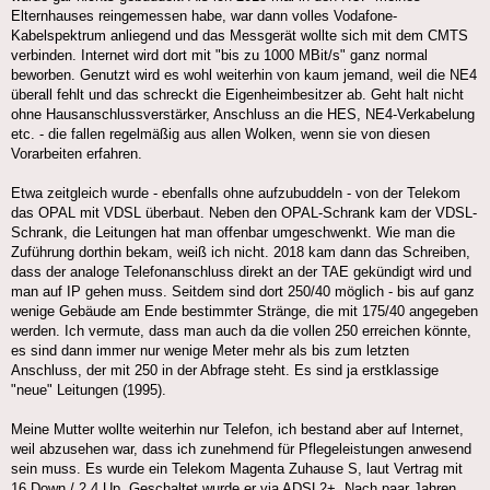
Elternhauses reingemessen habe, war dann volles Vodafone-
Kabelspektrum anliegend und das Messgerät wollte sich mit dem CMTS
verbinden. Internet wird dort mit "bis zu 1000 MBit/s" ganz normal
beworben. Genutzt wird es wohl weiterhin von kaum jemand, weil die NE4
überall fehlt und das schreckt die Eigenheimbesitzer ab. Geht halt nicht
ohne Hausanschlussverstärker, Anschluss an die HES, NE4-Verkabelung
etc. - die fallen regelmäßig aus allen Wolken, wenn sie von diesen
Vorarbeiten erfahren.
Etwa zeitgleich wurde - ebenfalls ohne aufzubuddeln - von der Telekom
das OPAL mit VDSL überbaut. Neben den OPAL-Schrank kam der VDSL-
Schrank, die Leitungen hat man offenbar umgeschwenkt. Wie man die
Zuführung dorthin bekam, weiß ich nicht. 2018 kam dann das Schreiben,
dass der analoge Telefonanschluss direkt an der TAE gekündigt wird und
man auf IP gehen muss. Seitdem sind dort 250/40 möglich - bis auf ganz
wenige Gebäude am Ende bestimmter Stränge, die mit 175/40 angegeben
werden. Ich vermute, dass man auch da die vollen 250 erreichen könnte,
es sind dann immer nur wenige Meter mehr als bis zum letzten
Anschluss, der mit 250 in der Abfrage steht. Es sind ja erstklassige
"neue" Leitungen (1995).
Meine Mutter wollte weiterhin nur Telefon, ich bestand aber auf Internet,
weil abzusehen war, dass ich zunehmend für Pflegeleistungen anwesend
sein muss. Es wurde ein Telekom Magenta Zuhause S, laut Vertrag mit
16 Down / 2,4 Up. Geschaltet wurde er via ADSL2+. Nach paar Jahren