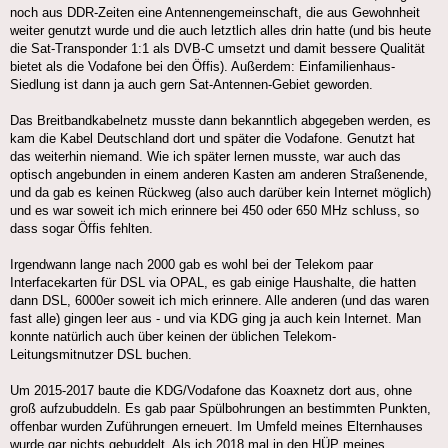
noch aus DDR-Zeiten eine Antennengemeinschaft, die aus Gewohnheit
weiter genutzt wurde und die auch letztlich alles drin hatte (und bis heute
die Sat-Transponder 1:1 als DVB-C umsetzt und damit bessere Qualität
bietet als die Vodafone bei den Öffis). Außerdem: Einfamilienhaus-
Siedlung ist dann ja auch gern Sat-Antennen-Gebiet geworden.
Das Breitbandkabelnetz musste dann bekanntlich abgegeben werden, es
kam die Kabel Deutschland dort und später die Vodafone. Genutzt hat
das weiterhin niemand. Wie ich später lernen musste, war auch das
optisch angebunden in einem anderen Kasten am anderen Straßenende,
und da gab es keinen Rückweg (also auch darüber kein Internet möglich)
und es war soweit ich mich erinnere bei 450 oder 650 MHz schluss, so
dass sogar Öffis fehlten.
Irgendwann lange nach 2000 gab es wohl bei der Telekom paar
Interfacekarten für DSL via OPAL, es gab einige Haushalte, die hatten
dann DSL, 6000er soweit ich mich erinnere. Alle anderen (und das waren
fast alle) gingen leer aus - und via KDG ging ja auch kein Internet. Man
konnte natürlich auch über keinen der üblichen Telekom-
Leitungsmitnutzer DSL buchen.
Um 2015-2017 baute die KDG/Vodafone das Koaxnetz dort aus, ohne
groß aufzubuddeln. Es gab paar Spülbohrungen an bestimmten Punkten,
offenbar wurden Zuführungen erneuert. Im Umfeld meines Elternhauses
wurde gar nichts gebuddelt. Als ich 2018 mal in den HÜP meines