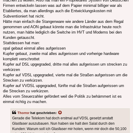
machen zu wollen. Also hat man ein Proprietäres System von Deutschen
Firmen entwickeln lassen was auf dem Papier minimal billiger war als
Etabliertes, da man allerdings auch die Entwicklungskosten mit
Subventioniert hat nicht.
Hätte man einfach die Stangenware wie andere Länder aus dem Regal
genommen und AON gebaut könnte man die Infrastruktur heute noch
nutzen, man hätte lediglich die Switche im HVT und Modems bei den
Kunden getauscht.
Stattdessen hat man:
opal gebaut einmal alles aufgerissen
Kupfer gebaut, zweite mal alles aufgerissen und vorherige hardware
komplett verschrottet
Kupfer auf DSL upgegraded, dritte mal alles aufgerissen um strecken zu
verkürzen
Kupfer auf VDSL upgegraded, vierte mal die Straßen aufgerissen um die
Strecken zu verkürzen.
Kupfer auf VVDSL upgegraded, fünfte mal die Straßen aufgerissen um
die Strecken zu verkürzen.
Alles vom Steuerzahler gefördert weil die Politik zu behämmert ist es
einmal richtig zu machen.
Thorror
hat geschrieben:
Gerade die Telekom hat doch erstmal auf VDSL gesetzt anstatt
Glasfaser auszubauen. Nun haben sie halt den Salat durch den
Kunden: Warum soll ich Glasfaser mir holen, wenn mir doch die 50,100