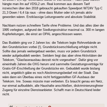
hängte man ihn auf VDSL2 um. Real kommen aus diesem Tarif
inzwischen über den 2018 gebraucht gekauften Speedport W724V Typ C
21,3 Down / 6,4 Up raus - ohne dass Mutter oder ich jemals aktiv
geworden wären. Erstklassige Leitungswerte und absolute Stabilität.
Nachbarn nutzen schnellere Tarife ohne Probleme. Und das alles über die
1995 verlegten, aufgrund der Siedlungsstruktur maximal ca. 300 m langen
Kupferleitungen, die einst an OPAL angeschlossen waren.
Das Buddeln ging vor 2 Jahren los: die Telekom legte Rohrverbände an
den Grundstücken vorbei (!), Grundstückserschließung erfolgte nicht.
Sollte das jemals weitergebaut werden, muss vor jedem Grundstück
wieder aufgebuddelt werden. Seitdem liegt das aber ohne Aktivitäten der
Telekom, "Glasfaserausbau derzeit nicht vorgesehen". Dafür ging vor
eineinhalb Jahren die OXG herum und sammelte Gestattungsverträge für
Gratis-GF-Erschließung der Grundstücke ein. Gebuddelt wurde bislang
nicht, angeblich gäbe es noch Abstimmungsbedarf mit der Stadt. Das
wäre dann ein Überbau eines nicht fertiggestellten GF-Ausbaus der
Telekom. Irre. Sowas müsste man verbieten. Es braucht genau ein Netz,
nur einmal aufbuddeln, alle Haushalte anschließen, diskriminierunsgfreier
Zugang für einzelne Diensteanbieter. Schafft man in Deutschland leider
nicht.