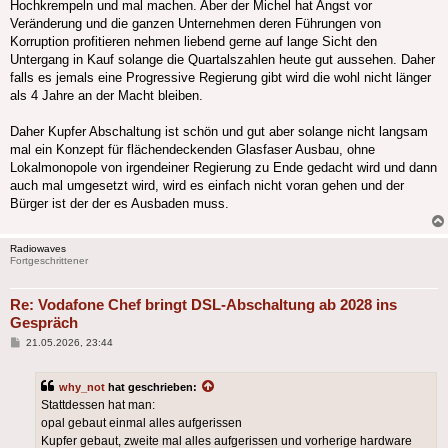
Hochkrempeln und mal machen. Aber der Michel hat Angst vor
Veränderung und die ganzen Unternehmen deren Führungen von
Korruption profitieren nehmen liebend gerne auf lange Sicht den
Untergang in Kauf solange die Quartalszahlen heute gut aussehen. Daher
falls es jemals eine Progressive Regierung gibt wird die wohl nicht länger
als 4 Jahre an der Macht bleiben.
Daher Kupfer Abschaltung ist schön und gut aber solange nicht langsam
mal ein Konzept für flächendeckenden Glasfaser Ausbau, ohne
Lokalmonopole von irgendeiner Regierung zu Ende gedacht wird und dann
auch mal umgesetzt wird, wird es einfach nicht voran gehen und der
Bürger ist der der es Ausbaden muss.
Radiowaves
Fortgeschrittener
Re: Vodafone Chef bringt DSL-Abschaltung ab 2028 ins
Gespräch
Beitrag
21.05.2026, 23:44
why_not
hat geschrieben:
Stattdessen hat man:
opal gebaut einmal alles aufgerissen
Kupfer gebaut, zweite mal alles aufgerissen und vorherige hardware