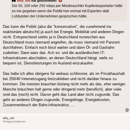
why_not
hat geschrieben:
Die 50, 100 oder 250 mbps per Missbrauchter Kupferdoppelader hätte
es nie gegeben wenn die Politik hier einmal mit Experten statt
Lobbyisten der Unternehmen gesprochen hätte.
Das kann die Politik (also die "konservative", die zunehmend ins
reaktionäre abrutscht) ja auch bei Energie, Mobilität und anderen Dingen
nicht. Entsprechend siehts ja in Deutschland inzwischen aus.
Deutschland muss niemand angreifen, da muss niemand mit Panzern
durchfahren. Einfach noch bissl warten und dann Öl- und Gashahn
zudrehen. Dann wars das. Ach so: und die ausländischen IT-
Infrastrukturen abschalten, an denen Deutschland hängt, weils so
bequem ist, Dienstleistungen im Ausland einzukaufen.
Das halte ich alles übrigens für weitaus schlimmer, als im Privathaushalt
bei 250/40 Internetzugang festzukleben und nicht darüber hinaus zu
kommen. Die meisten brauchen bislang nicht mehr als das, eher weniger.
Manche bräuchten halt gerne oder dringend mehr (beruflich), aber viele
sind das (noch) nicht. Davon geht das Land aber nicht zugrunde. Das
geht an anderen DIngen zugrunde, Energiefrage, Energiekosten,
Zusammenbruch der Bahn-Infrastruktur, ...
why_not
Fortgeschrittener