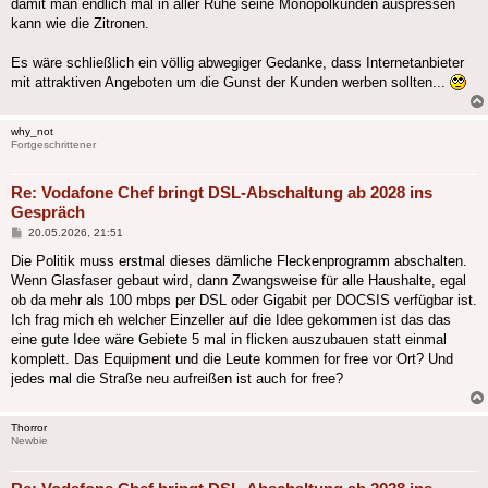
damit man endlich mal in aller Ruhe seine Monopolkunden auspressen
kann wie die Zitronen.
Es wäre schließlich ein völlig abwegiger Gedanke, dass Internetanbieter
mit attraktiven Angeboten um die Gunst der Kunden werben sollten...
why_not
Fortgeschrittener
Re: Vodafone Chef bringt DSL-Abschaltung ab 2028 ins
Gespräch
Beitrag
20.05.2026, 21:51
Die Politik muss erstmal dieses dämliche Fleckenprogramm abschalten.
Wenn Glasfaser gebaut wird, dann Zwangsweise für alle Haushalte, egal
ob da mehr als 100 mbps per DSL oder Gigabit per DOCSIS verfügbar ist.
Ich frag mich eh welcher Einzeller auf die Idee gekommen ist das das
eine gute Idee wäre Gebiete 5 mal in flicken auszubauen statt einmal
komplett. Das Equipment und die Leute kommen for free vor Ort? Und
jedes mal die Straße neu aufreißen ist auch for free?
Thorror
Newbie