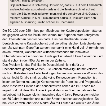
oder 250 Mbit ausreichen?
Ist ja mittlerweile in Schleswig Holstein so, dass GF auf dem Land durch
andere Anbieter ausgebaut wurde und die Telekom schnell schaut,
noch die Städte noch zu bekommen, weil die sonst weg sind. Gerade in
meinem Stadtteil in Kiel. Lokalanbieter baut aus, Telekom zieht den
eigenen Ausbau vor, um ihn schnell zu überbauen.
Die 50, 100 oder 250 mbps per Missbrauchter Kupferdoppelader hätte es
nie gegeben wenn die Politik hier einmal mit Experten statt Lobbyisten
der Unternehmen gesprochen hätte. Das der Breitbandausbau in
Deutschland eine Katastrophe ist und die völlig falschen Entscheidungen
seit Jahrzehnten Getroffen werden, nur damit eine Hand voll Unternehmen
davon Profitiert, während der Wirtschaftsstandort für Innovative
Unternehmen dadurch vor die Hunde geht ist absolut kein Geheimnis und
stand schon in den 90er Jahren in der Zeitung.
Das Problem ist das Politiker in Deutschland nicht dafür zur
Rechenschaft gezogen werden. Sie können Mutwillig und mit Vorsatz
noch so Katastrophale Entscheidungen treffen von denen sie Wissen das
sie schlecht für alle sind, es gibt keine Konsequenzen. Korruption ist
leider der Normalzustand je Konservativer die Partei ist und Progressive
ohne massiven Einfluss der Konservativen haben die BRD noch nie
regiert und mit dem Bürokratie Apparat den man über die Jahrzehnte
aufgebaut hat bezweifele ich irgendwie das 4 Jahre Progression reichen
um 60 Jahre Korruption und auf der Bremse stehen auszugleichen. Da
bräuchte es wohl eher eine Merkel Ära mit Leuten die wirklich die Ärmel