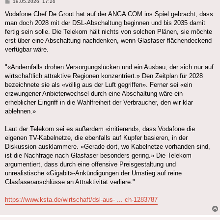
Beitrag
19.05.2026, 17:26
Vodafone Chef De Groot hat auf der ANGA COM ins Spiel gebracht, dass
man doch 2028 mit der DSL-Abschaltung beginnen und bis 2035 damit
fertig sein solle. Die Telekom hält nichts von solchen Plänen, sie möchte
erst über eine Abschaltung nachdenken, wenn Glasfaser flächendeckend
verfügbar wäre.
"«Andernfalls drohen Versorgungslücken und ein Ausbau, der sich nur auf
wirtschaftlich attraktive Regionen konzentriert.» Den Zeitplan für 2028
bezeichnete sie als «völlig aus der Luft gegriffen». Ferner sei «ein
erzwungener Anbieterwechsel durch eine Abschaltung wäre ein
erheblicher Eingriff in die Wahlfreiheit der Verbraucher, den wir klar
ablehnen.»
Laut der Telekom sei es außerdem «irritierend», dass Vodafone die
eigenen TV-Kabelnetze, die ebenfalls auf Kupfer basieren, in der
Diskussion ausklammere. «Gerade dort, wo Kabelnetze vorhanden sind,
ist die Nachfrage nach Glasfaser besonders gering.» Die Telekom
argumentiert, dass durch eine offensive Preisgestaltung und
unrealistische «Gigabit»-Ankündigungen der Umstieg auf reine
Glasfaseranschlüsse an Attraktivität verliere."
https://www.ksta.de/wirtschaft/dsl-aus- ... ch-1283787