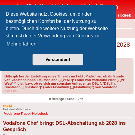
Inoffizielles Vodafone-Kabel-Forum
Diese Website nutzt Cookies, um dir den
Vodafone-Kabel-Helpdesk
bestmöglichen Komfort bei der Nutzung zu
FAQ
bieten. Durch die weitere Nutzung der Webseite
Foren-Übersicht
Offtopic
Andere Vodafone-Produkte
stimmst du der Verwendung von Cookies zu.
Vodafone Chef bringt DSL-Abschaltung ab 2028
Mehr erfahren
ins Gespräch
Verstanden!
Forumsregeln
Forenregeln
Bitte gib bei der Erstellung eines Threads im Feld „Präfix“ an, ob du Kunde
von Vodafone Kabel Deutschland („[VFKD]“) oder von Vodafone West („[VF
West]“) bist, bzw. ob es sich um sonstige Anfragen zu DSL („[DSL]“),
Glasfaser („[Glasfaser]“) oder Mobilfunk („[Mobilfunk]“) von Vodafone
handelt.
8 Beiträge • Seite
1
von
1
cka82
Helpdesk-Mitarbeiter
Vodafone Chef bringt DSL-Abschaltung ab 2028 ins
Gespräch