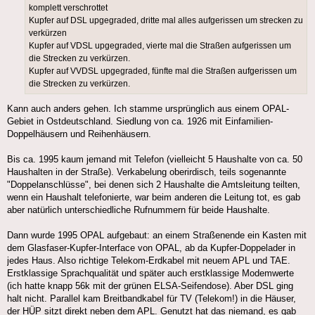
komplett verschrottet
Kupfer auf DSL upgegraded, dritte mal alles aufgerissen um strecken zu
verkürzen
Kupfer auf VDSL upgegraded, vierte mal die Straßen aufgerissen um
die Strecken zu verkürzen.
Kupfer auf VVDSL upgegraded, fünfte mal die Straßen aufgerissen um
die Strecken zu verkürzen.
Kann auch anders gehen. Ich stamme ursprünglich aus einem OPAL-
Gebiet in Ostdeutschland. Siedlung von ca. 1926 mit Einfamilien-
Doppelhäusern und Reihenhäusern.
Bis ca. 1995 kaum jemand mit Telefon (vielleicht 5 Haushalte von ca. 50
Haushalten in der Straße). Verkabelung oberirdisch, teils sogenannte
"Doppelanschlüsse", bei denen sich 2 Haushalte die Amtsleitung teilten,
wenn ein Haushalt telefonierte, war beim anderen die Leitung tot, es gab
aber natürlich unterschiedliche Rufnummern für beide Haushalte.
Dann wurde 1995 OPAL aufgebaut: an einem Straßenende ein Kasten mit
dem Glasfaser-Kupfer-Interface von OPAL, ab da Kupfer-Doppelader in
jedes Haus. Also richtige Telekom-Erdkabel mit neuem APL und TAE.
Erstklassige Sprachqualität und später auch erstklassige Modemwerte
(ich hatte knapp 56k mit der grünen ELSA-Seifendose). Aber DSL ging
halt nicht. Parallel kam Breitbandkabel für TV (Telekom!) in die Häuser,
der HÜP sitzt direkt neben dem APL. Genutzt hat das niemand, es gab