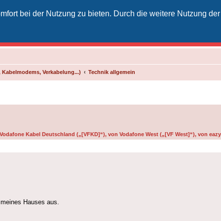
fort bei der Nutzung zu bieten. Durch die weitere Nutzung der
izielles Vodafone-Kabel-Forum
unkt für Kabelkunden von Vodafone - von Kunden für Kunden
 Kabelmodems, Verkabelung...)
Technik allgemein
n Vodafone Kabel Deutschland („[VFKD]“), von Vodafone West („[VF West]“), von eazy 
n meines Hauses aus.