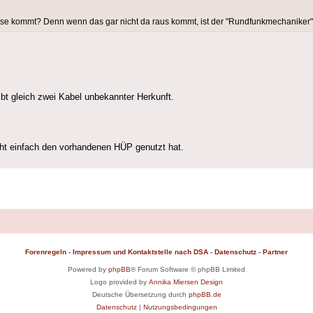
Dose kommt? Denn wenn das gar nicht da raus kommt, ist der "Rundfunkmechaniker" a
bt gleich zwei Kabel unbekannter Herkunft.
cht einfach den vorhandenen HÜP genutzt hat.
Forenregeln
-
Impressum und Kontaktstelle nach DSA
-
Datenschutz
-
Partner
Powered by
phpBB
® Forum Software © phpBB Limited
Logo provided by
Annika Miersen Design
Deutsche Übersetzung durch
phpBB.de
Datenschutz
|
Nutzungsbedingungen