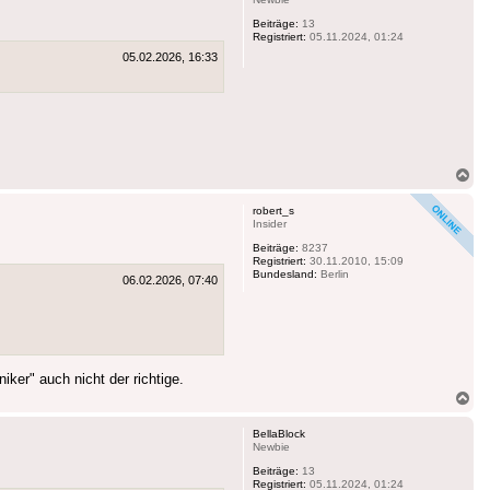
Beiträge:
13
Registriert:
05.11.2024, 01:24
05.02.2026, 16:33
Na
ob
robert_s
Insider
Beiträge:
8237
Registriert:
30.11.2010, 15:09
Bundesland:
Berlin
06.02.2026, 07:40
ker" auch nicht der richtige.
Na
ob
BellaBlock
Newbie
Beiträge:
13
Registriert:
05.11.2024, 01:24