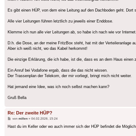
Es gibt einen HÜP, von dem eine Leitung auf den Dachboden geht. Dort st
Alle vier Leitungen führen letztlich zu jeweils einer Enddose.
Klemme ich nun alle vier Leitungen ab, so habe ich nach wie vor Internet
D.h. die Dose, an der meine FritzBox steht, hat mit der Verteileranlage
Aber ich weiß nicht, wo das Kabel herkommt!
Die einzige Erklärung, die ich habe, ist die, dass es an dem Haus einen 
Ein Anruf bei Vodafone ergab, dass die das nicht wissen.
Der Trassenplan der Telekom, der mir vorliegt, bringt mich nicht weiter.
Hat jemand eine Idee, was ich noch selbst machen kann?
Gruß Bella
Re: Der zweite HÜP?
Beitrag
von
millen
»
04.02.2026, 15:24
Hast du im Keller oder wo auch immer sich der HÜP befindet die Mögli