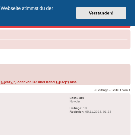
 Webseite stimmst du der
Vodafone-Kabel-Helpdesk
Verstanden!
(„[eazy]“) oder von O2 über Kabel („[O2]“) bist.
9 Beiträge • Seite
1
von
1
BellaBlock
Newbie
Beiträge:
13
Registriert:
05.11.2024, 01:24