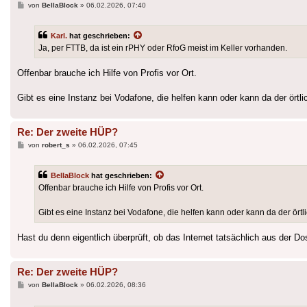
Beitrag
von
BellaBlock
»
06.02.2026, 07:40
Karl.
hat geschrieben:
Ja, per FTTB, da ist ein rPHY oder RfoG meist im Keller vorhanden.
Offenbar brauche ich Hilfe von Profis vor Ort.
Gibt es eine Instanz bei Vodafone, die helfen kann oder kann da der ört
Re: Der zweite HÜP?
Beitrag
von
robert_s
»
06.02.2026, 07:45
BellaBlock
hat geschrieben:
Offenbar brauche ich Hilfe von Profis vor Ort.
Gibt es eine Instanz bei Vodafone, die helfen kann oder kann da der ör
Hast du denn eigentlich überprüft, ob das Internet tatsächlich aus der 
Re: Der zweite HÜP?
Beitrag
von
BellaBlock
»
06.02.2026, 08:36