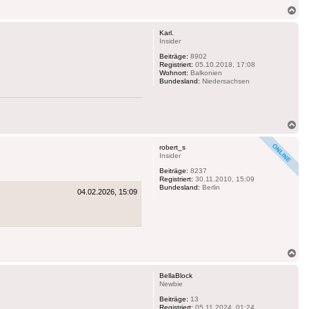
Na
ob
Karl.
Insider
Beiträge:
8902
Registriert:
05.10.2018, 17:08
Wohnort:
Balkonien
Bundesland:
Niedersachsen
Na
ob
robert_s
Insider
Beiträge:
8237
Registriert:
30.11.2010, 15:09
Bundesland:
Berlin
04.02.2026, 15:09
Na
ob
BellaBlock
Newbie
Beiträge:
13
Registriert:
05.11.2024, 01:24