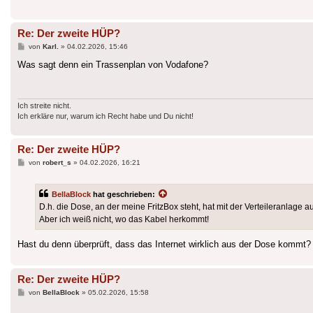
Re: Der zweite HÜP?
Beitrag
von
Karl.
»
04.02.2026, 15:46
Was sagt denn ein Trassenplan von Vodafone?
Ich streite nicht.
Ich erkläre nur, warum ich Recht habe und Du nicht!
Re: Der zweite HÜP?
Beitrag
von
robert_s
»
04.02.2026, 16:21
BellaBlock
hat geschrieben:
D.h. die Dose, an der meine FritzBox steht, hat mit der Verteileranlage
Aber ich weiß nicht, wo das Kabel herkommt!
Hast du denn überprüft, dass das Internet wirklich aus der Dose kommt?
Re: Der zweite HÜP?
Beitrag
von
BellaBlock
»
05.02.2026, 15:58