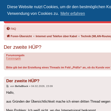
Diese Website nutzt Cookies, um dir den bestmöglichen Kom
Inoff
Verwendung von Cookies zu.
Mehr erfahren
Der Treffp
FAQ
Foren-Übersicht
Internet und Telefon über Kabel
Technik (WLAN-Router,
Der zweite HÜP?
Forumsregeln
Forenregeln
Bitte gib bei der Erstellung eines Threads im Feld „Präfix“ an, ob du Kunde vo
Der zweite HÜP?
Beitrag
von
BellaBlock
»
04.02.2026, 15:09
Hallo,
aus Gründen der Übersichtlichkeit mache ich einen dritten Thread wege
Mein Problem: Ich weiß nicht, wo das Internetsignal herkommt.