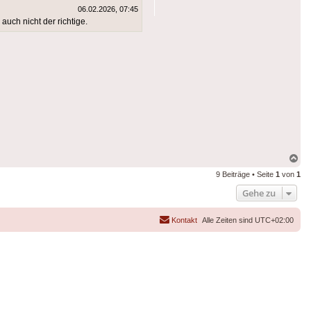
06.02.2026, 07:45
uch nicht der richtige.
Na
ob
9 Beiträge • Seite
1
von
1
Gehe zu
Kontakt
Alle Zeiten sind
UTC+02:00