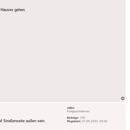
es Hauses gehen.
Na
ob
millen
Fortgeschrittener
Beiträge:
150
f Straßenseite außen sein.
Registriert:
07.05.2020, 00:02