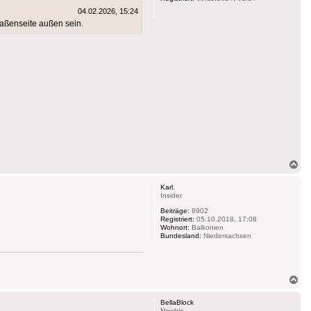
04.02.2026, 15:24
aßenseite außen sein.
Na
ob
Karl.
Insider
Beiträge:
8902
Registriert:
05.10.2018, 17:08
Wohnort:
Balkonien
Bundesland:
Niedersachsen
Na
ob
BellaBlock
Newbie