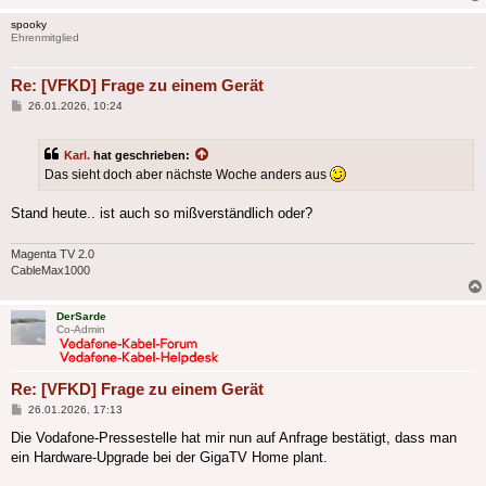
spooky
Ehrenmitglied
Re: [VFKD] Frage zu einem Gerät
Beitrag
26.01.2026, 10:24
Karl.
hat geschrieben:
Das sieht doch aber nächste Woche anders aus
Stand heute.. ist auch so mißverständlich oder?
Magenta TV 2.0
CableMax1000
DerSarde
Co-Admin
Re: [VFKD] Frage zu einem Gerät
Beitrag
26.01.2026, 17:13
Die Vodafone-Pressestelle hat mir nun auf Anfrage bestätigt, dass man
ein Hardware-Upgrade bei der GigaTV Home plant.