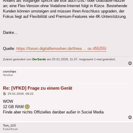
Anders als Vorgänger spricht die Box auch DSL- oder Glasfaser-Nutzer
an; eine Flex-Version ohne Vodafone-Internet folgt in Kürze. Bestehende
Kunden können umsteigen und müssen Ihren Anschluss upgraden, der
Fokus liegt auf Flexibilität und Premium-Features wie 4K-Unterstützung.
Danke...
Quelle:
https://forum.digitalfernsehen.de/threa ... ox.455255/
Zuletzt geändert von
DerSarde
am 25.01.2026, 11:37, insgesamt 1-mal geändert.
crunchips
Newbie
Re: [VFKD] Frage zu einem Gerät
Beitrag
25.01.2026, 09:22
WOW
12 GB RAM
Finde aber nichts Offizielles darüber außer in Social Media
Tom_123
Kabelfreak