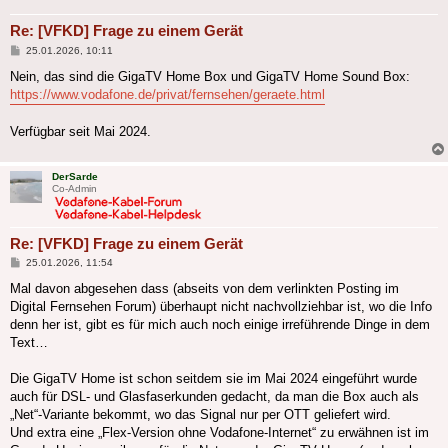
Re: [VFKD] Frage zu einem Gerät
Beitrag
25.01.2026, 10:11
Nein, das sind die GigaTV Home Box und GigaTV Home Sound Box:
https://www.vodafone.de/privat/fernsehen/geraete.html
Verfügbar seit Mai 2024.
DerSarde
Co-Admin
Re: [VFKD] Frage zu einem Gerät
Beitrag
25.01.2026, 11:54
Mal davon abgesehen dass (abseits von dem verlinkten Posting im
Digital Fernsehen Forum) überhaupt nicht nachvollziehbar ist, wo die Info
denn her ist, gibt es für mich auch noch einige irreführende Dinge in dem
Text…
Die GigaTV Home ist schon seitdem sie im Mai 2024 eingeführt wurde
auch für DSL- und Glasfaserkunden gedacht, da man die Box auch als
„Net“-Variante bekommt, wo das Signal nur per OTT geliefert wird.
Und extra eine „Flex-Version ohne Vodafone-Internet“ zu erwähnen ist im