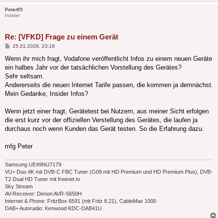
Peter65
Insider
Re: [VFKD] Frage zu einem Gerät
Beitrag
25.01.2026, 23:18
Wenn ihr mich fragt, Vodafone veröffentlicht Infos zu einem neuen Geräte
ein halbes Jahr vor der tatsächlichen Vorstellung des Gerätes?
Sehr seltsam.
Andererseits die neuen Internet Tarife passen, die kommen ja demnächst.
Mein Gedanke, Insider Infos?
Wenn jetzt einer fragt, Gerätetest bei Nutzern, aus meiner Sicht erfolgen
die erst kurz vor der offiziellen Verstellung des Gerätes, die laufen ja
durchaus noch wenn Kunden das Gerät testen. So die Erfahrung dazu.
mfg Peter
Samsung UE49NU7179
VU+ Duo 4K mit DVB-C FBC Tuner (G09 mit HD Premium und HD Premium Plus), DVB-
T2 Dual HD Tuner mit freenet.tv
Sky Stream
AV-Receiver: Denon AVR-S650H
Internet & Phone: FritzBox 6591 (mit Fritz 8.21), CableMax 1000
DAB+ Autoradio: Kenwood KDC-DAB41U