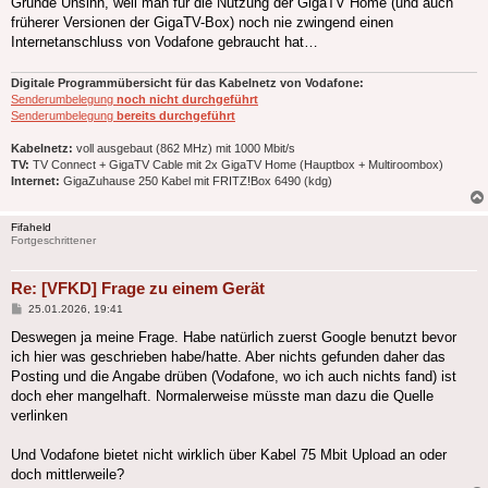
Grunde Unsinn, weil man für die Nutzung der GigaTV Home (und auch
früherer Versionen der GigaTV-Box) noch nie zwingend einen
Internetanschluss von Vodafone gebraucht hat…
Digitale Programmübersicht für das Kabelnetz von Vodafone:
Senderumbelegung
noch nicht durchgeführt
Senderumbelegung
bereits durchgeführt
Kabelnetz:
voll ausgebaut (862 MHz) mit 1000 Mbit/s
TV:
TV Connect + GigaTV Cable mit 2x GigaTV Home (Hauptbox + Multiroombox)
Internet:
GigaZuhause 250 Kabel mit FRITZ!Box 6490 (kdg)
Fifaheld
Fortgeschrittener
Re: [VFKD] Frage zu einem Gerät
Beitrag
25.01.2026, 19:41
Deswegen ja meine Frage. Habe natürlich zuerst Google benutzt bevor
ich hier was geschrieben habe/hatte. Aber nichts gefunden daher das
Posting und die Angabe drüben (Vodafone, wo ich auch nichts fand) ist
doch eher mangelhaft. Normalerweise müsste man dazu die Quelle
verlinken
Und Vodafone bietet nicht wirklich über Kabel 75 Mbit Upload an oder
doch mittlerweile?