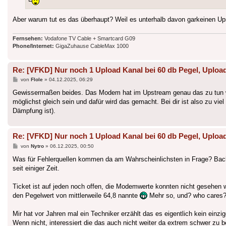
Aber warum tut es das überhaupt? Weil es unterhalb davon garkeinen 
Fernsehen:
Vodafone TV Cable + Smartcard G09
Phone/Internet:
GigaZuhause CableMax 1000
Re: [VFKD] Nur noch 1 Upload Kanal bei 60 db Pegel, Upload
Beitrag
von
Flole
»
04.12.2025, 06:29
Gewissermaßen beides. Das Modem hat im Upstream genau das zu tun 
möglichst gleich sein und dafür wird das gemacht. Bei dir ist also zu v
Dämpfung ist).
Re: [VFKD] Nur noch 1 Upload Kanal bei 60 db Pegel, Upload
Beitrag
von
Nytro
»
06.12.2025, 00:50
Was für Fehlerquellen kommen da am Wahrscheinlichsten in Frage? Bac
seit einiger Zeit.
Ticket ist auf jeden noch offen, die Modemwerte konnten nicht gesehen wer
den Pegelwert von mittlerweile 64,8 nannte
Mehr so, und? who cares
Mir hat vor Jahren mal ein Techniker erzählt das es eigentlich kein ei
Wenn nicht, interessiert die das auch nicht weiter da extrem schwer zu