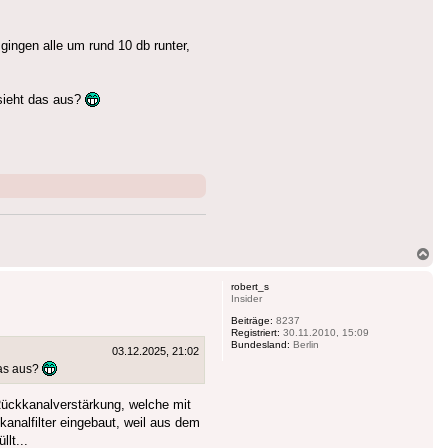
ngen alle um rund 10 db runter,
sieht das aus?
Na
ob
robert_s
Insider
Beiträge:
8237
Registriert:
30.11.2010, 15:09
Bundesland:
Berlin
03.12.2025, 21:02
das aus?
 Rückkanalverstärkung, welche mit
nalfilter eingebaut, weil aus dem
lt...