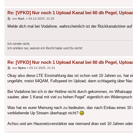
Re: [VFKD] Nur noch 1 Upload Kanal bei 60 db Pegel, Upload
Beitrag
von
Karl.
»
03.12.2025, 21:20
Melde dich mal bei Vodafone, wahrscheinlich ist der Rückkanalstörer au
Ich streite nicht.
Ich erkläre nur, warum ich Recht habe und Du nicht!
Re: [VFKD] Nur noch 1 Upload Kanal bei 60 db Pegel, Upload
Beitrag
von
Nytro
»
03.12.2025, 21:31
Okay also diese LTE Einstrahlung das ist schon seit 10 Jahren so, hat ein
ungefähr, meist 64QAM, Fullspeed im Upload, dann schlagartig über Nach
Bei Vodafone bin ich in der Hotline nicht durch gekommen, im Whatsapp 
sauber, aber 1 Kanal mit viel zu hohen Pegel" eigentlich ein Widerspruch 
Was hat es eurer Meinung nach zu bedeuten, das nach Einbau eines 1
verbliebende Up Stream überhaupt nicht?
Achso und am Hausnetzverstärker war niemand dran seit 10 Jahren oder