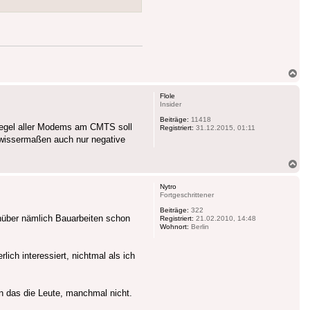
Na
ob
Flole
Insider
Beiträge:
11418
egel aller Modems am CMTS soll
Registriert:
31.12.2015, 01:11
gewissermaßen auch nur negative
Na
ob
Nytro
Fortgeschrittener
Beiträge:
322
nüber nämlich Bauarbeiten schon
Registriert:
21.02.2010, 14:48
Wohnort:
Berlin
ich interessiert, nichtmal als ich
n das die Leute, manchmal nicht.