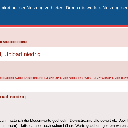
fort bei der Nutzung zu bieten. Durch die weitere Nutzung der
izielles Vodafone-Kabel-Forum
unkt für Kabelkunden von Vodafone - von Kunden für Kunden
und Speedprobleme
, Upload niedrig
n Vodafone Kabel Deutschland („[VFKD]“), von Vodafone West („[VF West]“), von eazy 
oad niedrig
 Dann hatte ich die Modemwerte gecheckt, Downstreams alle soweit ok, Downlo
3 db im mom). Hatte da aber auch schon höhere Werte gesehen, gestern waren 