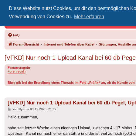
Diese Website nutzt Cookies, um dir den bestmöglichen Kom
Inoff
Verwendung von Cookies zu.
Mehr erfahren
Der Treffp
FAQ
Foren-Übersicht
Internet und Telefon über Kabel
Störungen, Ausfälle 
[VFKD] Nur noch 1 Upload Kanal bei 60 db Pegel
Forumsregeln
Forenregeln
Bitte gib bei der Erstellung eines Threads im Feld „Präfix“ an, ob du Kunde vo
[VFKD] Nur noch 1 Upload Kanal bei 60 db Pegel, Upl
Beitrag
von
Nytro
»
03.12.2025, 21:02
Hallo zusammen,
habe seit letzter Woche einen niedrigen Upload, zwischen 4 - 17 Mbit/s.
Upstream Kanal nur noch einer da statt 5 und der ist viel zu hoch (60.