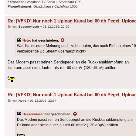
Fernsehen:
Vodafone TV Cable + Smartcard G09
Phone/Internet:
GigaZuhause CableMax 1000
Re: [VFKD] Nur noch 1 Upload Kanal bei 60 db Pegel, Upload
Beitrag
von
Besserwisser
»
03.12.2025, 22:05
Nytro
hat geschrieben:
Was hat es eurer Meinung nach zu bedeuten, das nach Einbau eines 
verbliebende Up Stream überhaupt nicht?
Das Modem passt seinen Sendepegel an die Rückkanaldämpfung an.
Es kann aber nicht lauter, als mit 60 dbmV (120 dBµV) brüllen.
Re: [VFKD] Nur noch 1 Upload Kanal bei 60 db Pegel, Upload
Beitrag
von
Nytro
»
03.12.2025, 22:54
Besserwisser
hat geschrieben:
Das Modem passt seinen Sendepegel an die Rückkanaldämpfung an.
Es kann aber nicht lauter, als mit 60 dbmV (120 dBµV) brüllen.