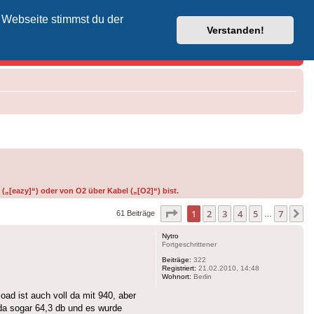
 Webseite stimmst du der
Vodafone-Kabel-Helpdesk
Verstanden!
(„[eazy]“) oder von O2 über Kabel („[O2]“) bist.
Seite
1
von
7
1
2
3
4
5
7
N
61 Beiträge
…
Nytro
Fortgeschrittener
Beiträge:
322
Registriert:
21.02.2010, 14:48
Wohnort:
Berlin
ad ist auch voll da mit 940, aber
da sogar 64,3 db und es wurde