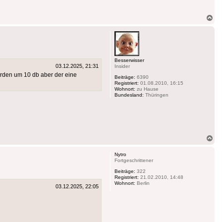
Na
ob
Besserwisser
03.12.2025, 21:31
Insider
den um 10 db aber der eine
Beiträge:
6390
Registriert:
01.08.2010, 16:15
Wohnort:
zu Hause
Bundesland:
Thüringen
Na
ob
Nytro
Fortgeschrittener
Beiträge:
322
Registriert:
21.02.2010, 14:48
Wohnort:
Berlin
03.12.2025, 22:05