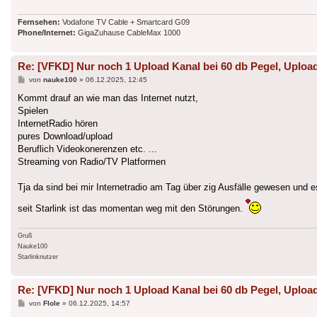
Fernsehen:
Vodafone TV Cable + Smartcard G09
Phone/Internet:
GigaZuhause CableMax 1000
Re: [VFKD] Nur noch 1 Upload Kanal bei 60 db Pegel, Upload
Beitrag
von
nauke100
»
06.12.2025, 12:45
Kommt drauf an wie man das Internet nutzt,
Spielen
InternetRadio hören
pures Download/upload
Beruflich Videokonerenzen etc. ...
Streaming von Radio/TV Platformen
Tja da sind bei mir Internetradio am Tag über zig Ausfälle gewesen und 
seit Starlink ist das momentan weg mit den Störungen.
Gruß
Nauke100
Starlinknutzer
Re: [VFKD] Nur noch 1 Upload Kanal bei 60 db Pegel, Upload
Beitrag
von
Flole
»
06.12.2025, 14:57