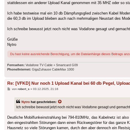
stattdessen ein anderer Upload Kanal genommen mit 35 MHZ oder so sta
Ich habe testweise mal ein 10 db Dämpfungsglied zwischen Kabel Modem
die 60,3 db im Upload blieben auch nach mehrmaligen Neustart des Mode
Ich schreibe bewusst jetzt noch nicht was Vodafone gesagt und gemacht
Grüße
Nytro
Du hast keine ausreichende Berechtigung, um die Dateianhänge dieses Beitrags anz
Fernsehen:
Vodafone TV Cable + Smartcard G09
Phone/Internet:
GigaZuhause CableMax 1000
Re: [VFKD] Nur noch 1 Upload Kanal bei 60 db Pegel, Upload
Beitrag
von
robert_s
»
03.12.2025, 21:16
Nytro
hat geschrieben:
Ich schreibe bewusst jetzt noch nicht was Vodafone gesagt und gemacht
Deutliche Mobilfunkeinstrahlung bei 794-810MHz, das Kabelnetz ist also
den eingestrahlten Störungen dann einen Rückwegstörer für das ganze K
Hausnetz so viele Störungen kamen, durch den aber dennoch ein Restsig