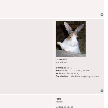
Na
ob
nauke100
Kabelfreak
Beiträge:
1670
Registriert:
15.03.2009, 19:03
Wohnort:
Bolzenburg
Bundesland:
Mecklenburg-Vorpommern
Na
ob
Flole
Insider
Beiträge:
11418