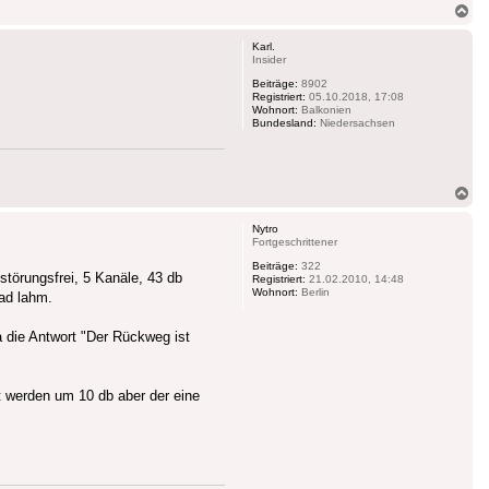
Na
ob
Karl.
Insider
Beiträge:
8902
Registriert:
05.10.2018, 17:08
Wohnort:
Balkonien
Bundesland:
Niedersachsen
Na
ob
Nytro
Fortgeschrittener
Beiträge:
322
störungsfrei, 5 Kanäle, 43 db
Registriert:
21.02.2010, 14:48
Wohnort:
Berlin
ad lahm.
 die Antwort "Der Rückweg ist
werden um 10 db aber der eine