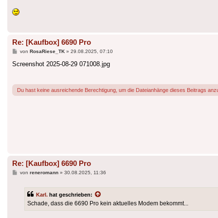
Re: [Kaufbox] 6690 Pro
Beitrag
von
RosaRiese_TK
»
29.08.2025, 07:10
Screenshot 2025-08-29 071008.jpg
Du hast keine ausreichende Berechtigung, um die Dateianhänge dieses Beitrags anz
Re: [Kaufbox] 6690 Pro
Beitrag
von
reneromann
»
30.08.2025, 11:36
Karl.
hat geschrieben:
Schade, dass die 6690 Pro kein aktuelles Modem bekommt...