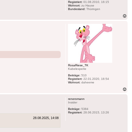
Registriert:
01.08.2010, 16:15
Wohnort:
zu Hause
Bundesland:
Thüringen
Na
ob
RosaRiese_TK
Kabelexperte
Beiträge:
510
Registriert:
22.01.2020, 16:54
Wohnort:
daheeme
Na
ob
reneromann
Insider
Beiträge:
5384
Registriert:
28.06.2015, 13:26
28.08.2025, 14:08