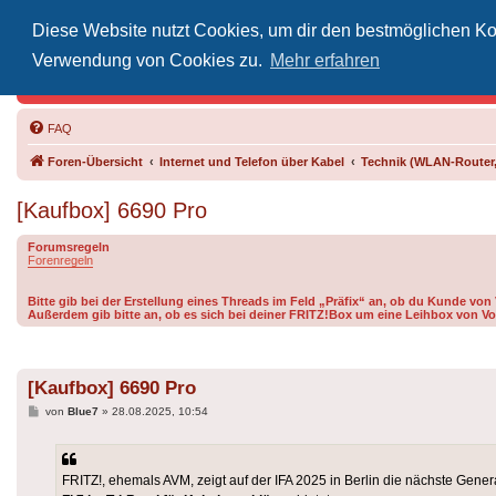
Diese Website nutzt Cookies, um dir den bestmöglichen Kom
Inoff
Verwendung von Cookies zu.
Mehr erfahren
Der Treffp
FAQ
Foren-Übersicht
Internet und Telefon über Kabel
Technik (WLAN-Router,
[Kaufbox] 6690 Pro
Forumsregeln
Forenregeln
Bitte gib bei der Erstellung eines Threads im Feld „Präfix“ an, ob du Kunde vo
Außerdem gib bitte an, ob es sich bei deiner FRITZ!Box um eine Leihbox von Vo
[Kaufbox] 6690 Pro
Beitrag
von
Blue7
»
28.08.2025, 10:54
FRITZ!, ehemals AVM, zeigt auf der IFA 2025 in Berlin die nächste Genera