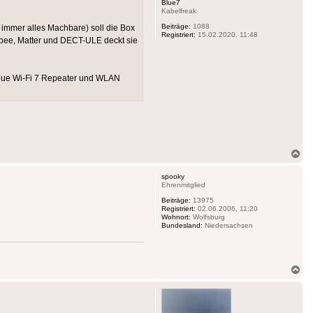
Blue7
Kabelfreak
Beiträge:
1088
 immer alles Machbare) soll die Box
Registriert:
15.02.2020, 11:48
bee, Matter und DECT-ULE deckt sie
neue Wi-Fi 7 Repeater und WLAN
Na
ob
spooky
Ehrenmitglied
Beiträge:
13975
Registriert:
02.06.2006, 11:20
Wohnort:
Wolfsburg
Bundesland:
Niedersachsen
Na
ob