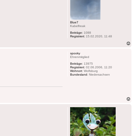
Blue7
Kabelfreak
Beiträge:
1088
Registriert:
15.02.2020, 11:48
Na
ob
spooky
Ehrenmitglied
Beiträge:
13975
Registriert:
02.06.2006, 11:20
Wohnort:
Wolfsburg
Bundesland:
Niedersachsen
Na
ob