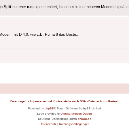
h Split nur eher rumexperimentiert, braucht's keiner neueren Modemchipsätze
 Modem mit D 4.0, wie z.B. Puma 8 das Beste...
Forenregeln
-
Impressum und Kontaktstelle nach DSA
-
Datenschutz
-
Partner
Powered by
phpBB
® Forum Software © phpBB Limited
Logo provided by
Annika Miersen Design
Deutsche Übersetzung durch
phpBB.de
Datenschutz
|
Nutzungsbedingungen