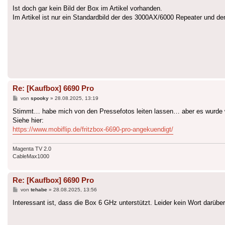
Ist doch gar kein Bild der Box im Artikel vorhanden.
Im Artikel ist nur ein Standardbild der des 3000AX/6000 Repeater und 
Re: [Kaufbox] 6690 Pro
Beitrag
von
spooky
»
28.08.2025, 13:19
Stimmt… habe mich von den Pressefotos leiten lassen… aber es wurde
Siehe hier:
https://www.mobiflip.de/fritzbox-6690-pro-angekuendigt/
Magenta TV 2.0
CableMax1000
Re: [Kaufbox] 6690 Pro
Beitrag
von
tehabe
»
28.08.2025, 13:56
Interessant ist, dass die Box 6 GHz unterstützt. Leider kein Wort darüber,