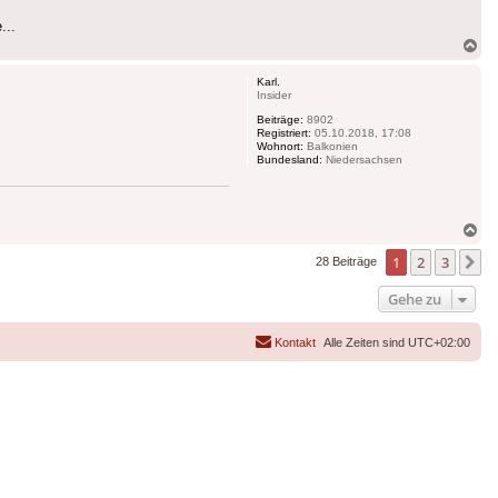
...
Na
ob
Karl.
Insider
Beiträge:
8902
Registriert:
05.10.2018, 17:08
Wohnort:
Balkonien
Bundesland:
Niedersachsen
Na
ob
1
2
3
N
28 Beiträge
Gehe zu
Kontakt
Alle Zeiten sind
UTC+02:00