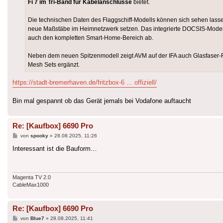
Fi 7 im Tri-Band für Kabelanschlüsse
bietet.
Die technischen Daten des Flaggschiff-Modells können sich sehen lasse
neue Maßstäbe im Heimnetzwerk setzen. Das integrierte DOCSIS-Modem 
auch den kompletten Smart-Home-Bereich ab.
Neben dem neuen Spitzenmodell zeigt AVM auf der IFA auch Glasfaser-
Mesh Sets ergänzt.
https://stadt-bremerhaven.de/fritzbox-6 ... offiziell/
Bin mal gespannt ob das Gerät jemals bei Vodafone auftaucht
Re: [Kaufbox] 6690 Pro
Beitrag
von
spooky
»
28.08.2025, 11:26
Interessant ist die Bauform…
Magenta TV 2.0
CableMax1000
Re: [Kaufbox] 6690 Pro
Beitrag
von
Blue7
»
28.08.2025, 11:41