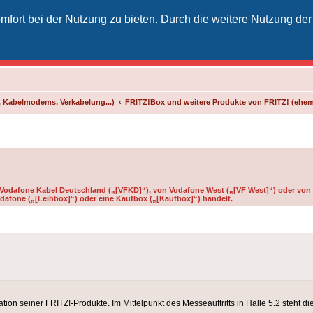
fort bei der Nutzung zu bieten. Durch die weitere Nutzung der
izielles Vodafone-Kabel-Forum
unkt für Kabelkunden von Vodafone - von Kunden für Kunden
 Kabelmodems, Verkabelung...)
FRITZ!Box und weitere Produkte von FRITZ! (ehe
n Vodafone Kabel Deutschland („[VFKD]“), von Vodafone West („[VF West]“) oder von 
dafone („[Leihbox]“) oder eine Kaufbox („[Kaufbox]“) handelt.
tion seiner FRITZ!-Produkte. Im Mittelpunkt des Messeauftritts in Halle 5.2 steht d