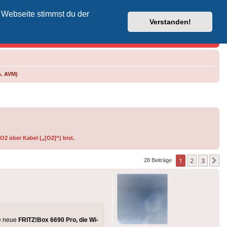
 Webseite stimmst du der
Vodafone-Kabel-Helpdesk
Verstanden!
m. AVM)
O2 über Kabel („[O2]“) bist.
1
2
3
N
28 Beiträge
ie neue
FRITZ!Box 6690 Pro, die Wi-