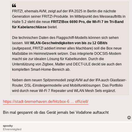
FRITZ!, ehemals AVM, zeigt auf der IFA 2025 in Berlin die nächste
Generation seiner FRITZ!-Produkte. Im Mittelpunkt des Messeauftritts in
Halle 5.2 steht die neue
FRITZ!Box 6690 Pro, die Wi-Fi 7 im Tri-Band
für Kabelanschlüsse
bietet.
Die technischen Daten des Flaggschiff-Modells können sich sehen
lassen. Mit
WLAN-Geschwindigkeiten von bis zu 12 GBit/s
(aufgepasst, FRITZ! addiert immer alles Machbare) soll die Box neue
Maßstäbe im Heimnetzwerk setzen. Das integrierte DOCSIS-Modem
macht sie zur idealen Lösung für Kabelkunden. Durch die
Unterstützung von Zigbee, Matter und DECT-ULE deckt sie auch den
kompletten Smart-Home-Bereich ab.
Neben dem neuen Spitzenmodell zeigt AVM auf der IFA auch Glasfaser-
Router, DSL-Einsteigermodelle und Mobilfunklösungen. Das Portfolio
wird durch neue Wi-Fi 7 Repeater und WLAN Mesh Sets ergänzt.
https://stadt-bremerhaven.de/fritzbox-6 ... offiziell/
Bin mal gespannt ob das Gerät jemals bei Vodafone auftaucht
spooky
Ehrenmitglied