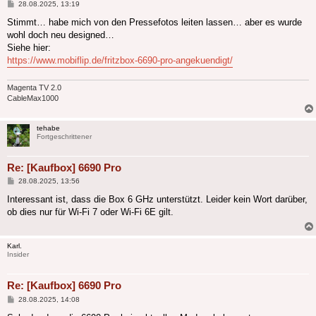
Beitrag
28.08.2025, 13:19
Stimmt… habe mich von den Pressefotos leiten lassen… aber es wurde
wohl doch neu designed…
Siehe hier:
https://www.mobiflip.de/fritzbox-6690-pro-angekuendigt/
Magenta TV 2.0
CableMax1000
tehabe
Fortgeschrittener
Re: [Kaufbox] 6690 Pro
Beitrag
28.08.2025, 13:56
Interessant ist, dass die Box 6 GHz unterstützt. Leider kein Wort darüber,
ob dies nur für Wi-Fi 7 oder Wi-Fi 6E gilt.
Karl.
Insider
Re: [Kaufbox] 6690 Pro
Beitrag
28.08.2025, 14:08