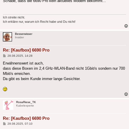
Schade, dass die 6690 Pro kein aktuelles Modem bekommt...
Ich streite nicht.
Ich erkläre nur, warum ich Recht habe und Du nicht!
Besserwisser
Insider
Re: [Kaufbox] 6690 Pro
Beitrag
28.08.2025, 14:28
Erwähnenswert ist auch,
dass diese Boxen im 2,4 GHz-WLAN-Band nicht 1Gbit/s sondern nur 700
Mbit/s erreichen.
Da gibt es beim Kunde immer lange Gesichter.
RosaRiese_TK
Kabelexperte
Re: [Kaufbox] 6690 Pro
Beitrag
29.08.2025, 07:10