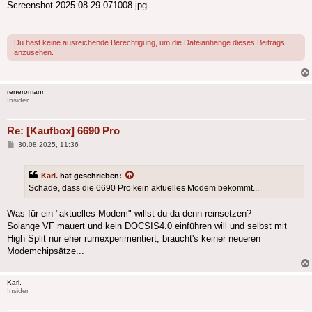
Screenshot 2025-08-29 071008.jpg
Du hast keine ausreichende Berechtigung, um die Dateianhänge dieses Beitrags
anzusehen.
reneromann
Insider
Re: [Kaufbox] 6690 Pro
Beitrag
30.08.2025, 11:36
Karl.
hat geschrieben:
Schade, dass die 6690 Pro kein aktuelles Modem bekommt...
Was für ein "aktuelles Modem" willst du da denn reinsetzen?
Solange VF mauert und kein DOCSIS4.0 einführen will und selbst mit
High Split nur eher rumexperimentiert, braucht's keiner neueren
Modemchipsätze...
Karl.
Insider