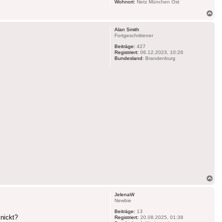
Wohnort:
Netz München Ost
Na
ob
Alan Smith
Fortgeschrittener
Beiträge:
427
Registriert:
06.12.2023, 10:26
Bundesland:
Brandenburg
Na
ob
JelenaW
Newbie
Beiträge:
13
knickt?
Registriert:
20.08.2025, 01:38