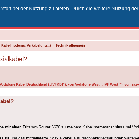
fort bei der Nutzung zu bieten. Durch die weitere Nutzung der
izielles Vodafone-Kabel-Forum
unkt für Kabelkunden von Vodafone - von Kunden für Kunden
 Kabelmodems, Verkabelung...)
Technik allgemein
xialkabel?
n Vodafone Kabel Deutschland („[VFKD]“), von Vodafone West („[VF West]“), von eazy 
kabel?
be mir einen Fritzbox-Router 6670 zu meinem Kabelinternetanschluss bei Vo
uss ist und das mitgelieferte Koaxialkabel aus Nachhaltigkeitsgründen weite