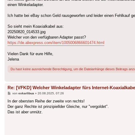
einen Winkeladapter.
Ich hatte bei eBay schon Geld rausgeworfen und leider einen Fehlkauf ge
So sieht mein Koaxialkabel aus:
20250820_014533.jpg
Welcher von den verfügbaren Adapter passt?
https://de.aliexpress.com/item/1005006866601474.html
Vielen Dank für eure Hilfe,
Jelena
Du hast keine ausreichende Berechtigung, um die Dateianhänge dieses Beitrags anz
Re: [VFKD] Welcher Winkeladapter fürs Internet-Koaxialkabe
Beitrag
von
exkarlibua
»
20.08.2025, 07:26
In der obersten Reihe der zweite von rechts!
Der ganz Rechte ist prinzipiellder Gleiche, nur "vergoldet".
Das ist aber unnütz.