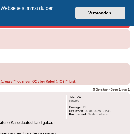
 Webseite stimmst du der
Vodafone-Kabel-Helpdesk
Verstanden!
(„[eazy]“) oder von O2 über Kabel („[O2]“) bist.
5 Beiträge • Seite
1
von
1
JelenaW
Newbie
Beiträge:
13
Registriert:
20.08.2025, 01:38
Bundesland:
Niedersachsen
dafone Kabeldeutschland gekauft.
rverwenden und brauche deswegen