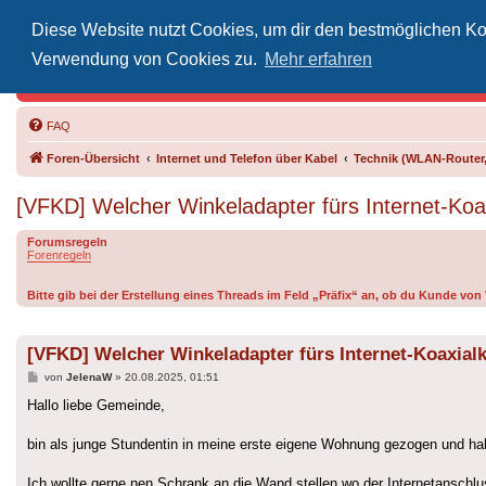
Diese Website nutzt Cookies, um dir den bestmöglichen Kom
Inoff
Verwendung von Cookies zu.
Mehr erfahren
Der Treffp
FAQ
Foren-Übersicht
Internet und Telefon über Kabel
Technik (WLAN-Router,
[VFKD] Welcher Winkeladapter fürs Internet-Koa
Forumsregeln
Forenregeln
Bitte gib bei der Erstellung eines Threads im Feld „Präfix“ an, ob du Kunde vo
[VFKD] Welcher Winkeladapter fürs Internet-Koaxial
Beitrag
von
JelenaW
»
20.08.2025, 01:51
Hallo liebe Gemeinde,
bin als junge Stundentin in meine erste eigene Wohnung gezogen und ha
Ich wollte gerne nen Schrank an die Wand stellen wo der Internetanschl