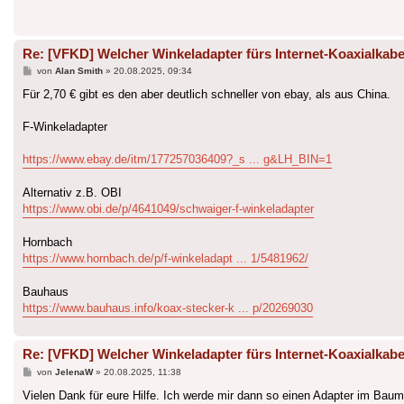
Re: [VFKD] Welcher Winkeladapter fürs Internet-Koaxialkabe
Beitrag
von
Alan Smith
»
20.08.2025, 09:34
Für 2,70 € gibt es den aber deutlich schneller von ebay, als aus China.
F-Winkeladapter
https://www.ebay.de/itm/177257036409?_s ... g&LH_BIN=1
Alternativ z.B. OBI
https://www.obi.de/p/4641049/schwaiger-f-winkeladapter
Hornbach
https://www.hornbach.de/p/f-winkeladapt ... 1/5481962/
Bauhaus
https://www.bauhaus.info/koax-stecker-k ... p/20269030
Re: [VFKD] Welcher Winkeladapter fürs Internet-Koaxialkabe
Beitrag
von
JelenaW
»
20.08.2025, 11:38
Vielen Dank für eure Hilfe. Ich werde mir dann so einen Adapter im Bauma