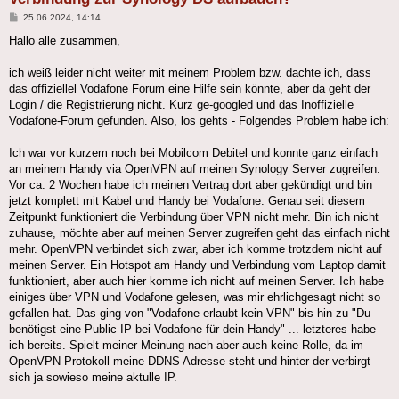
Beitrag
25.06.2024, 14:14
Hallo alle zusammen,
ich weiß leider nicht weiter mit meinem Problem bzw. dachte ich, dass
das offiziellel Vodafone Forum eine Hilfe sein könnte, aber da geht der
Login / die Registrierung nicht. Kurz ge-googled und das Inoffizielle
Vodafone-Forum gefunden. Also, los gehts - Folgendes Problem habe ich:
Ich war vor kurzem noch bei Mobilcom Debitel und konnte ganz einfach
an meinem Handy via OpenVPN auf meinen Synology Server zugreifen.
Vor ca. 2 Wochen habe ich meinen Vertrag dort aber gekündigt und bin
jetzt komplett mit Kabel und Handy bei Vodafone. Genau seit diesem
Zeitpunkt funktioniert die Verbindung über VPN nicht mehr. Bin ich nicht
zuhause, möchte aber auf meinen Server zugreifen geht das einfach nicht
mehr. OpenVPN verbindet sich zwar, aber ich komme trotzdem nicht auf
meinen Server. Ein Hotspot am Handy und Verbindung vom Laptop damit
funktioniert, aber auch hier komme ich nicht auf meinen Server. Ich habe
einiges über VPN und Vodafone gelesen, was mir ehrlichgesagt nicht so
gefallen hat. Das ging von "Vodafone erlaubt kein VPN" bis hin zu "Du
benötigst eine Public IP bei Vodafone für dein Handy" ... letzteres habe
ich bereits. Spielt meiner Meinung nach aber auch keine Rolle, da im
OpenVPN Protokoll meine DDNS Adresse steht und hinter der verbirgt
sich ja sowieso meine aktulle IP.