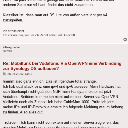
anderen Seite nur v4 hast, findet das nicht zusammen.
Klassiker ist, dass man auf DS Lite von außen versucht per v4
zuzugreifen.
Ich streite nicht.
Ich erkläre nur, warum ich Recht habe und Du nicht!
luftzugdackel
Newbie
Re: Mobilfunk bei Vodafone: Via OpenVPN eine Verbindung
zur Synology DS aufbauen?
Beitrag
26.06.2024, 14:33
hmmm also ganz ehrlich: Das ist irgendwie total strange.
Ich hab dual stack bzw. eine ipv4 und ipv6 adresse. Mein Hardware hat
sich überhaupt nicht geändert NUR mein Handyanmbieter ist jetzt
Vodafone. Seitdem komme ich nicht auf meinen Server via OpenVPN.
Vielleicht noch als Zusatz: Ich habe CableMax 1000. Prüfe ich jetzt
meine IPs und IP-Protokolle erhalte ich folgende Meldung wie im Anhang
zu finden. Also alles gut.
Trotzdem: Ich kann nicht von extern auf meinen Server zugreifen, das
ging bei Mobilcom Debitel ohne Probleme und ohne eine weitere