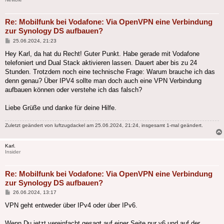
Re: Mobilfunk bei Vodafone: Via OpenVPN eine Verbindung
zur Synology DS aufbauen?
Beitrag
25.06.2024, 21:23
Hey Karl, da hat du Recht! Guter Punkt. Habe gerade mit Vodafone
telefoniert und Dual Stack aktivieren lassen. Dauert aber bis zu 24
Stunden. Trotzdem noch eine technische Frage: Warum brauche ich das
denn genau? Über IPV4 sollte man doch auch eine VPN Verbindung
aufbauen können oder verstehe ich das falsch?
Liebe Grüße und danke für deine Hilfe.
Zuletzt geändert von
luftzugdackel
am 25.06.2024, 21:24, insgesamt 1-mal geändert.
Karl.
Insider
Re: Mobilfunk bei Vodafone: Via OpenVPN eine Verbindung
zur Synology DS aufbauen?
Beitrag
26.06.2024, 13:17
VPN geht entweder über IPv4 oder über IPv6.
Wenn Du jetzt vereinfacht gesagt auf einer Seite nur v6 und auf der