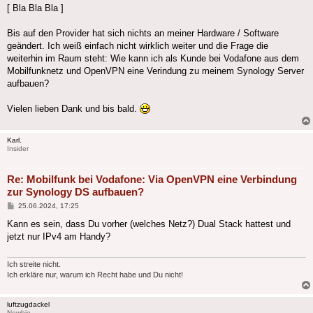
[ Bla Bla Bla ]
Bis auf den Provider hat sich nichts an meiner Hardware / Software
geändert. Ich weiß einfach nicht wirklich weiter und die Frage die
weiterhin im Raum steht: Wie kann ich als Kunde bei Vodafone aus dem
Mobilfunknetz und OpenVPN eine Verindung zu meinem Synology Server
aufbauen?
Vielen lieben Dank und bis bald.
Karl.
Insider
Re: Mobilfunk bei Vodafone: Via OpenVPN eine Verbindung
zur Synology DS aufbauen?
Beitrag
25.06.2024, 17:25
Kann es sein, dass Du vorher (welches Netz?) Dual Stack hattest und
jetzt nur IPv4 am Handy?
Ich streite nicht.
Ich erkläre nur, warum ich Recht habe und Du nicht!
luftzugdackel
Newbie