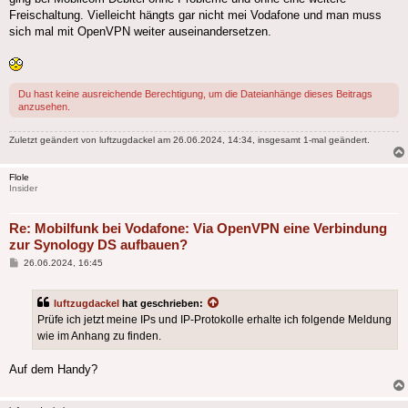
Freischaltung. Vielleicht hängts gar nicht mei Vodafone und man muss
sich mal mit OpenVPN weiter auseinandersetzen.
Du hast keine ausreichende Berechtigung, um die Dateianhänge dieses Beitrags
anzusehen.
Zuletzt geändert von
luftzugdackel
am 26.06.2024, 14:34, insgesamt 1-mal geändert.
Flole
Insider
Re: Mobilfunk bei Vodafone: Via OpenVPN eine Verbindung
zur Synology DS aufbauen?
Beitrag
26.06.2024, 16:45
luftzugdackel
hat geschrieben:
Prüfe ich jetzt meine IPs und IP-Protokolle erhalte ich folgende Meldung
wie im Anhang zu finden.
Auf dem Handy?