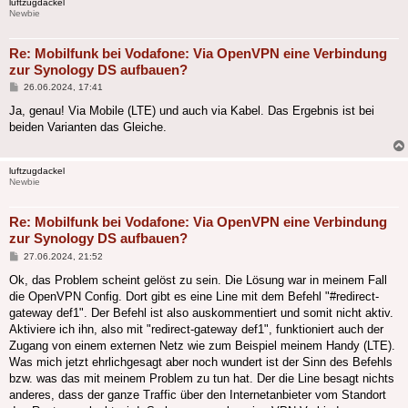
luftzugdackel
Newbie
Re: Mobilfunk bei Vodafone: Via OpenVPN eine Verbindung
zur Synology DS aufbauen?
Beitrag
26.06.2024, 17:41
Ja, genau! Via Mobile (LTE) und auch via Kabel. Das Ergebnis ist bei
beiden Varianten das Gleiche.
luftzugdackel
Newbie
Re: Mobilfunk bei Vodafone: Via OpenVPN eine Verbindung
zur Synology DS aufbauen?
Beitrag
27.06.2024, 21:52
Ok, das Problem scheint gelöst zu sein. Die Lösung war in meinem Fall
die OpenVPN Config. Dort gibt es eine Line mit dem Befehl "#redirect-
gateway def1". Der Befehl ist also auskommentiert und somit nicht aktiv.
Aktiviere ich ihn, also mit "redirect-gateway def1", funktioniert auch der
Zugang von einem externen Netz wie zum Beispiel meinem Handy (LTE).
Was mich jetzt ehrlichgesagt aber noch wundert ist der Sinn des Befehls
bzw. was das mit meinem Problem zu tun hat. Der die Line besagt nichts
anderes, dass der ganze Traffic über den Internetanbieter vom Standort