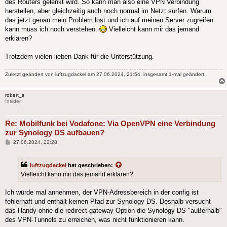
des Routers gelenkt wird. So kann man also eine VPN Verbindung
herstellen, aber gleichzeitig auch noch normal im Netzt surfen. Warum
das jetzt genau mein Problem löst und ich auf meinen Server zugreifen
kann muss ich noch verstehen.
Vielleicht kann mir das jemand
erklären?
Trotzdem vielen lieben Dank für die Unterstützung.
Zuletzt geändert von
luftzugdackel
am 27.06.2024, 21:54, insgesamt 1-mal geändert.
robert_s
Insider
Re: Mobilfunk bei Vodafone: Via OpenVPN eine Verbindung
zur Synology DS aufbauen?
Beitrag
27.06.2024, 22:28
luftzugdackel
hat geschrieben:
Vielleicht kann mir das jemand erklären?
Ich würde mal annehmen, der VPN-Adressbereich in der config ist
fehlerhaft und enthält keinen Pfad zur Synology DS. Deshalb versucht
das Handy ohne die redirect-gateway Option die Synology DS "außerhalb"
des VPN-Tunnels zu erreichen, was nicht funktionieren kann.