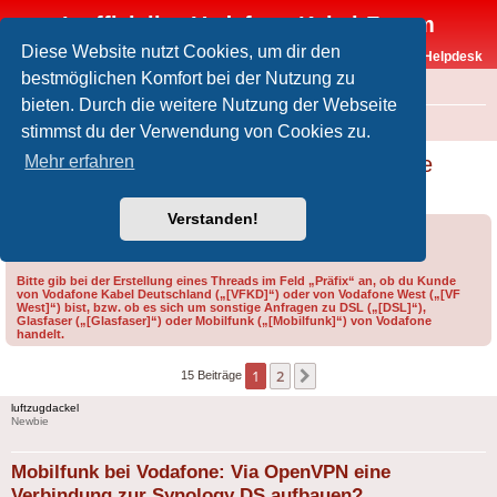
Inoffizielles Vodafone-Kabel-Forum
Diese Website nutzt Cookies, um dir den
Vodafone-Kabel-Helpdesk
bestmöglichen Komfort bei der Nutzung zu
FAQ
bieten. Durch die weitere Nutzung der Webseite
Foren-Übersicht
Offtopic
Andere Vodafone-Produkte
stimmst du der Verwendung von Cookies zu.
Mobilfunk bei Vodafone: Via OpenVPN eine
Mehr erfahren
Verbindung zur Synology DS aufbauen?
Verstanden!
Forumsregeln
Forenregeln
Bitte gib bei der Erstellung eines Threads im Feld „Präfix“ an, ob du Kunde
von Vodafone Kabel Deutschland („[VFKD]“) oder von Vodafone West („[VF
West]“) bist, bzw. ob es sich um sonstige Anfragen zu DSL („[DSL]“),
Glasfaser („[Glasfaser]“) oder Mobilfunk („[Mobilfunk]“) von Vodafone
handelt.
1
2
Nächste
15 Beiträge
luftzugdackel
Newbie
Mobilfunk bei Vodafone: Via OpenVPN eine
Verbindung zur Synology DS aufbauen?