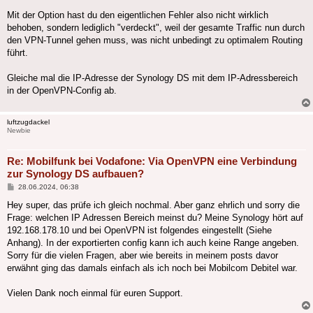
Mit der Option hast du den eigentlichen Fehler also nicht wirklich
behoben, sondern lediglich "verdeckt", weil der gesamte Traffic nun durch
den VPN-Tunnel gehen muss, was nicht unbedingt zu optimalem Routing
führt.
Gleiche mal die IP-Adresse der Synology DS mit dem IP-Adressbereich
in der OpenVPN-Config ab.
luftzugdackel
Newbie
Re: Mobilfunk bei Vodafone: Via OpenVPN eine Verbindung
zur Synology DS aufbauen?
Beitrag
28.06.2024, 06:38
Hey super, das prüfe ich gleich nochmal. Aber ganz ehrlich und sorry die
Frage: welchen IP Adressen Bereich meinst du? Meine Synology hört auf
192.168.178.10 und bei OpenVPN ist folgendes eingestellt (Siehe
Anhang). In der exportierten config kann ich auch keine Range angeben.
Sorry für die vielen Fragen, aber wie bereits in meinem posts davor
erwähnt ging das damals einfach als ich noch bei Mobilcom Debitel war.
Vielen Dank noch einmal für euren Support.