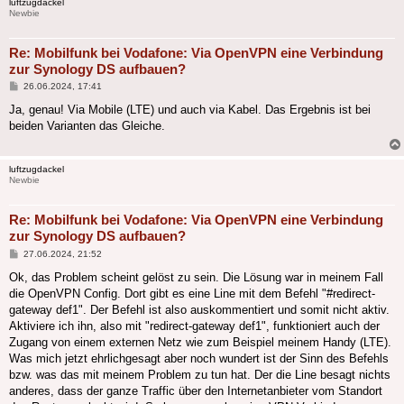
luftzugdackel
Newbie
Re: Mobilfunk bei Vodafone: Via OpenVPN eine Verbindung
zur Synology DS aufbauen?
Beitrag
26.06.2024, 17:41
Ja, genau! Via Mobile (LTE) und auch via Kabel. Das Ergebnis ist bei
beiden Varianten das Gleiche.
luftzugdackel
Newbie
Re: Mobilfunk bei Vodafone: Via OpenVPN eine Verbindung
zur Synology DS aufbauen?
Beitrag
27.06.2024, 21:52
Ok, das Problem scheint gelöst zu sein. Die Lösung war in meinem Fall
die OpenVPN Config. Dort gibt es eine Line mit dem Befehl "#redirect-
gateway def1". Der Befehl ist also auskommentiert und somit nicht aktiv.
Aktiviere ich ihn, also mit "redirect-gateway def1", funktioniert auch der
Zugang von einem externen Netz wie zum Beispiel meinem Handy (LTE).
Was mich jetzt ehrlichgesagt aber noch wundert ist der Sinn des Befehls
bzw. was das mit meinem Problem zu tun hat. Der die Line besagt nichts
anderes, dass der ganze Traffic über den Internetanbieter vom Standort