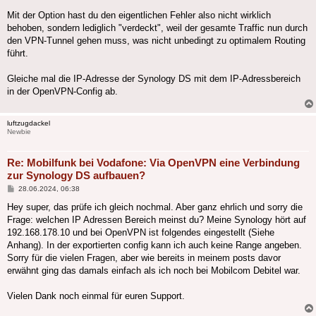
Mit der Option hast du den eigentlichen Fehler also nicht wirklich
behoben, sondern lediglich "verdeckt", weil der gesamte Traffic nun durch
den VPN-Tunnel gehen muss, was nicht unbedingt zu optimalem Routing
führt.
Gleiche mal die IP-Adresse der Synology DS mit dem IP-Adressbereich
in der OpenVPN-Config ab.
luftzugdackel
Newbie
Re: Mobilfunk bei Vodafone: Via OpenVPN eine Verbindung
zur Synology DS aufbauen?
Beitrag
28.06.2024, 06:38
Hey super, das prüfe ich gleich nochmal. Aber ganz ehrlich und sorry die
Frage: welchen IP Adressen Bereich meinst du? Meine Synology hört auf
192.168.178.10 und bei OpenVPN ist folgendes eingestellt (Siehe
Anhang). In der exportierten config kann ich auch keine Range angeben.
Sorry für die vielen Fragen, aber wie bereits in meinem posts davor
erwähnt ging das damals einfach als ich noch bei Mobilcom Debitel war.
Vielen Dank noch einmal für euren Support.