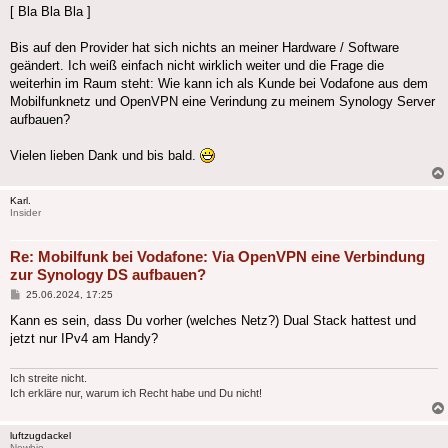
[ Bla Bla Bla ]
Bis auf den Provider hat sich nichts an meiner Hardware / Software
geändert. Ich weiß einfach nicht wirklich weiter und die Frage die
weiterhin im Raum steht: Wie kann ich als Kunde bei Vodafone aus dem
Mobilfunknetz und OpenVPN eine Verindung zu meinem Synology Server
aufbauen?
Vielen lieben Dank und bis bald.
Karl.
Insider
Re: Mobilfunk bei Vodafone: Via OpenVPN eine Verbindung
zur Synology DS aufbauen?
Beitrag
25.06.2024, 17:25
Kann es sein, dass Du vorher (welches Netz?) Dual Stack hattest und
jetzt nur IPv4 am Handy?
Ich streite nicht.
Ich erkläre nur, warum ich Recht habe und Du nicht!
luftzugdackel
Newbie