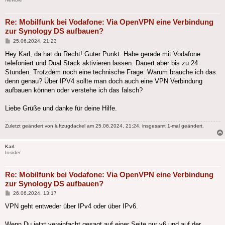
Re: Mobilfunk bei Vodafone: Via OpenVPN eine Verbindung
zur Synology DS aufbauen?
Beitrag
25.06.2024, 21:23
Hey Karl, da hat du Recht! Guter Punkt. Habe gerade mit Vodafone
telefoniert und Dual Stack aktivieren lassen. Dauert aber bis zu 24
Stunden. Trotzdem noch eine technische Frage: Warum brauche ich das
denn genau? Über IPV4 sollte man doch auch eine VPN Verbindung
aufbauen können oder verstehe ich das falsch?
Liebe Grüße und danke für deine Hilfe.
Zuletzt geändert von
luftzugdackel
am 25.06.2024, 21:24, insgesamt 1-mal geändert.
Karl.
Insider
Re: Mobilfunk bei Vodafone: Via OpenVPN eine Verbindung
zur Synology DS aufbauen?
Beitrag
26.06.2024, 13:17
VPN geht entweder über IPv4 oder über IPv6.
Wenn Du jetzt vereinfacht gesagt auf einer Seite nur v6 und auf der