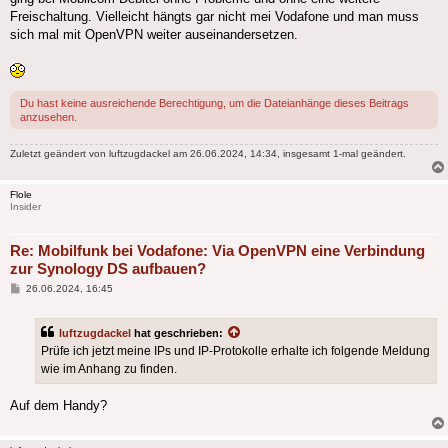
Freischaltung. Vielleicht hängts gar nicht mei Vodafone und man muss
sich mal mit OpenVPN weiter auseinandersetzen.
Du hast keine ausreichende Berechtigung, um die Dateianhänge dieses Beitrags
anzusehen.
Zuletzt geändert von
luftzugdackel
am 26.06.2024, 14:34, insgesamt 1-mal geändert.
Flole
Insider
Re: Mobilfunk bei Vodafone: Via OpenVPN eine Verbindung
zur Synology DS aufbauen?
Beitrag
26.06.2024, 16:45
luftzugdackel
hat geschrieben:
Prüfe ich jetzt meine IPs und IP-Protokolle erhalte ich folgende Meldung
wie im Anhang zu finden.
Auf dem Handy?