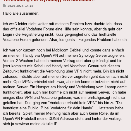
Beitrag
25.06.2024, 14:14
Hallo alle zusammen,
ich weiß leider nicht weiter mit meinem Problem bzw. dachte ich, dass
das offiziellel Vodafone Forum eine Hilfe sein könnte, aber da geht der
Login / die Registrierung nicht. Kurz ge-googled und das Inoffizielle
Vodafone-Forum gefunden. Also, los gehts - Folgendes Problem habe ich:
Ich war vor kurzem noch bei Mobilcom Debitel und konnte ganz einfach
an meinem Handy via OpenVPN auf meinen Synology Server zugreifen.
Vor ca. 2 Wochen habe ich meinen Vertrag dort aber gekündigt und bin
jetzt komplett mit Kabel und Handy bei Vodafone. Genau seit diesem
Zeitpunkt funktioniert die Verbindung über VPN nicht mehr. Bin ich nicht
zuhause, möchte aber auf meinen Server zugreifen geht das einfach nicht
mehr. OpenVPN verbindet sich zwar, aber ich komme trotzdem nicht auf
meinen Server. Ein Hotspot am Handy und Verbindung vom Laptop damit
funktioniert, aber auch hier komme ich nicht auf meinen Server. Ich habe
einiges über VPN und Vodafone gelesen, was mir ehrlichgesagt nicht so
gefallen hat. Das ging von "Vodafone erlaubt kein VPN" bis hin zu "Du
benötigst eine Public IP bei Vodafone für dein Handy" ... letzteres habe
ich bereits. Spielt meiner Meinung nach aber auch keine Rolle, da im
OpenVPN Protokoll meine DDNS Adresse steht und hinter der verbirgt
sich ja sowieso meine aktulle IP.