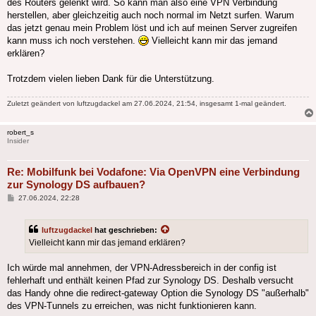
des Routers gelenkt wird. So kann man also eine VPN Verbindung
herstellen, aber gleichzeitig auch noch normal im Netzt surfen. Warum
das jetzt genau mein Problem löst und ich auf meinen Server zugreifen
kann muss ich noch verstehen.
Vielleicht kann mir das jemand
erklären?
Trotzdem vielen lieben Dank für die Unterstützung.
Zuletzt geändert von
luftzugdackel
am 27.06.2024, 21:54, insgesamt 1-mal geändert.
robert_s
Insider
Re: Mobilfunk bei Vodafone: Via OpenVPN eine Verbindung
zur Synology DS aufbauen?
Beitrag
27.06.2024, 22:28
luftzugdackel
hat geschrieben:
Vielleicht kann mir das jemand erklären?
Ich würde mal annehmen, der VPN-Adressbereich in der config ist
fehlerhaft und enthält keinen Pfad zur Synology DS. Deshalb versucht
das Handy ohne die redirect-gateway Option die Synology DS "außerhalb"
des VPN-Tunnels zu erreichen, was nicht funktionieren kann.