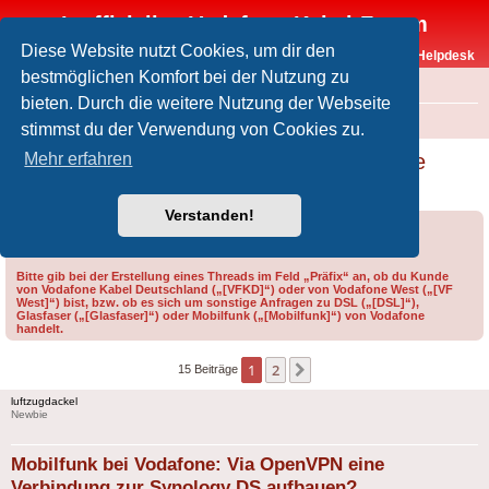
Inoffizielles Vodafone-Kabel-Forum
Diese Website nutzt Cookies, um dir den
Vodafone-Kabel-Helpdesk
bestmöglichen Komfort bei der Nutzung zu
FAQ
bieten. Durch die weitere Nutzung der Webseite
Foren-Übersicht
Offtopic
Andere Vodafone-Produkte
stimmst du der Verwendung von Cookies zu.
Mobilfunk bei Vodafone: Via OpenVPN eine
Mehr erfahren
Verbindung zur Synology DS aufbauen?
Verstanden!
Forumsregeln
Forenregeln
Bitte gib bei der Erstellung eines Threads im Feld „Präfix“ an, ob du Kunde
von Vodafone Kabel Deutschland („[VFKD]“) oder von Vodafone West („[VF
West]“) bist, bzw. ob es sich um sonstige Anfragen zu DSL („[DSL]“),
Glasfaser („[Glasfaser]“) oder Mobilfunk („[Mobilfunk]“) von Vodafone
handelt.
1
2
Nächste
15 Beiträge
luftzugdackel
Newbie
Mobilfunk bei Vodafone: Via OpenVPN eine
Verbindung zur Synology DS aufbauen?