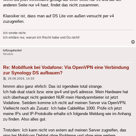
anderen Seite nur v4 hast, findet das nicht zusammen.
Klassiker ist, dass man auf DS Lite von außen versucht per v4
zuzugreifen.
Ich streite nicht.
Ich erkläre nur, warum ich Recht habe und Du nicht!
luftzugdackel
Newbie
Re: Mobilfunk bei Vodafone: Via OpenVPN eine Verbindung
zur Synology DS aufbauen?
Beitrag
26.06.2024, 14:33
hmmm also ganz ehrlich: Das ist irgendwie total strange.
Ich hab dual stack bzw. eine ipv4 und ipv6 adresse. Mein Hardware hat
sich überhaupt nicht geändert NUR mein Handyanmbieter ist jetzt
Vodafone. Seitdem komme ich nicht auf meinen Server via OpenVPN.
Vielleicht noch als Zusatz: Ich habe CableMax 1000. Prüfe ich jetzt
meine IPs und IP-Protokolle erhalte ich folgende Meldung wie im Anhang
zu finden. Also alles gut.
Trotzdem: Ich kann nicht von extern auf meinen Server zugreifen, das
ging bei Mobilcom Debitel ohne Probleme und ohne eine weitere