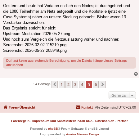
Gestern und heute hat Vodafon endlich den Nodesplit durchgeführt und
die 1080 Teilnehmer am Netz aufgeteilt und die Kopfstelle (jetzt eine
Casa Systems) näher an unsere Siedlung gebracht. Bisher waren 13
Verstärker dazwischen.
Das Ergebnis spricht für sich:
Upstream Modulation 2026-05-27.png
Und noch zum Vergleich die Netzauslastung vorher und nachher:
Screenshot 2026-02-02 115219.png
Screenshot 2026-05-27 205949.png
Du hast keine ausreichende Berechtigung, um die Dateianhänge dieses Beitrags
anzusehen.
1
2
3
4
5
6
Vorherige
Nächste
54 Beiträge
Gehe zu
Foren-Übersicht
Kontakt
Alle Zeiten sind
UTC+02:00
Forenregeln
-
Impressum und Kontaktstelle nach DSA
-
Datenschutz
-
Partner
Powered by
phpBB
® Forum Software © phpBB Limited
Logo provided by
Annika Miersen Design