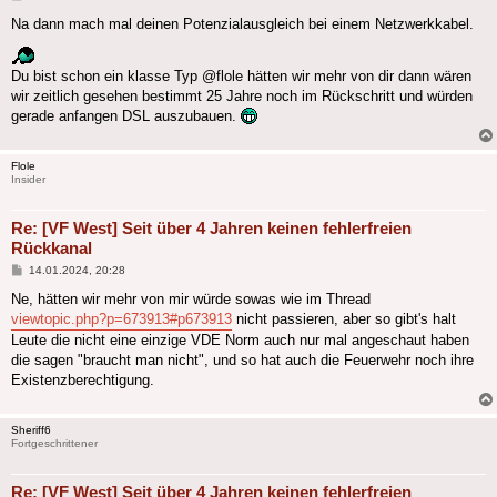
Na dann mach mal deinen Potenzialausgleich bei einem Netzwerkkabel.
Du bist schon ein klasse Typ @flole hätten wir mehr von dir dann wären
wir zeitlich gesehen bestimmt 25 Jahre noch im Rückschritt und würden
gerade anfangen DSL auszubauen.
Flole
Insider
Re: [VF West] Seit über 4 Jahren keinen fehlerfreien
Rückkanal
Beitrag
14.01.2024, 20:28
Ne, hätten wir mehr von mir würde sowas wie im Thread
viewtopic.php?p=673913#p673913
nicht passieren, aber so gibt's halt
Leute die nicht eine einzige VDE Norm auch nur mal angeschaut haben
die sagen "braucht man nicht", und so hat auch die Feuerwehr noch ihre
Existenzberechtigung.
Sheriff6
Fortgeschrittener
Re: [VF West] Seit über 4 Jahren keinen fehlerfreien