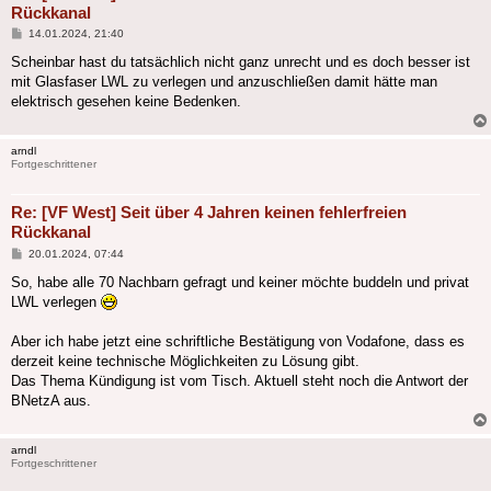
Rückkanal
Beitrag
14.01.2024, 21:40
Scheinbar hast du tatsächlich nicht ganz unrecht und es doch besser ist
mit Glasfaser LWL zu verlegen und anzuschließen damit hätte man
elektrisch gesehen keine Bedenken.
arndl
Fortgeschrittener
Re: [VF West] Seit über 4 Jahren keinen fehlerfreien
Rückkanal
Beitrag
20.01.2024, 07:44
So, habe alle 70 Nachbarn gefragt und keiner möchte buddeln und privat
LWL verlegen
Aber ich habe jetzt eine schriftliche Bestätigung von Vodafone, dass es
derzeit keine technische Möglichkeiten zu Lösung gibt.
Das Thema Kündigung ist vom Tisch. Aktuell steht noch die Antwort der
BNetzA aus.
arndl
Fortgeschrittener