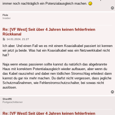
immer noch nachträglich ein Potenzialausgleich machen.
Flole
Insider
Re: [VF West] Seit über 4 Jahren keinen fehlerfreien
Rückkanal
Beitrag
14.01.2024, 21:27
Ich aber. Und einen Fall wo es mit einem Koaxialkabel passiert ist kennen
wir jetzt ja beide. Was hat ein Koaxialkabel was ein Netzwerkkabel nicht
hat?
Naja wenn etwas passieren sollte kannst du natürlich das abgebrannte
Haus mit korrektem Potentialausgleich wieder aufbauen, aber wenn du
das Kabel rausziehst und dabei nen tödlichen Stromschlag erleidest dann
kannst du gar nix mehr machen. Du darfst nicht vergessen, dass jegliche
Schutzmaßnahmen, wie Fehlerstromschutzschalter, bei sowas nicht
auslösen.
Sheriff6
Fortgeschrittener
Re: [VF West] Seit über 4 Jahren keinen fehlerfreien