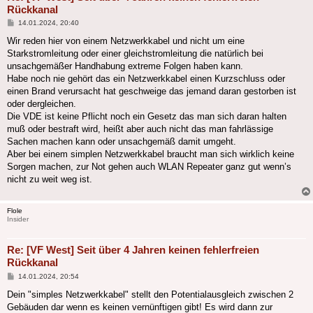
Rückkanal
Beitrag
14.01.2024, 20:40
Wir reden hier von einem Netzwerkkabel und nicht um eine
Starkstromleitung oder einer gleichstromleitung die natürlich bei
unsachgemäßer Handhabung extreme Folgen haben kann.
Habe noch nie gehört das ein Netzwerkkabel einen Kurzschluss oder
einen Brand verursacht hat geschweige das jemand daran gestorben ist
oder dergleichen.
Die VDE ist keine Pflicht noch ein Gesetz das man sich daran halten
muß oder bestraft wird, heißt aber auch nicht das man fahrlässige
Sachen machen kann oder unsachgemäß damit umgeht.
Aber bei einem simplen Netzwerkkabel braucht man sich wirklich keine
Sorgen machen, zur Not gehen auch WLAN Repeater ganz gut wenn’s
nicht zu weit weg ist.
Flole
Insider
Re: [VF West] Seit über 4 Jahren keinen fehlerfreien
Rückkanal
Beitrag
14.01.2024, 20:54
Dein "simples Netzwerkkabel" stellt den Potentialausgleich zwischen 2
Gebäuden dar wenn es keinen vernünftigen gibt! Es wird dann zur