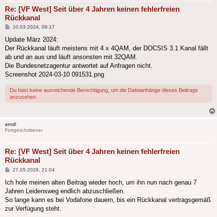
Re: [VF West] Seit über 4 Jahren keinen fehlerfreien
Rückkanal
Beitrag
10.03.2024, 09:17
Update März 2024:
Der Rückkanal läuft meistens mit 4 x 4QAM, der DOCSIS 3.1 Kanal fällt
ab und an aus und läuft ansonsten mit 32QAM.
Die Bundesnetzagentur antwortet auf Anfragen nicht.
Screenshot 2024-03-10 091531.png
Du hast keine ausreichende Berechtigung, um die Dateianhänge dieses Beitrags
anzusehen.
arndl
Fortgeschrittener
Re: [VF West] Seit über 4 Jahren keinen fehlerfreien
Rückkanal
Beitrag
27.05.2026, 21:04
Ich hole meinen alten Beitrag wieder hoch, um ihn nun nach genau 7
Jahren Leidensweg endlich abzuschließen.
So lange kann es bei Vodafone dauern, bis ein Rückkanal vertragsgemäß
zur Verfügung steht.