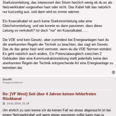
Starkstromleitung, das interessiert den Strom herzlich wenig ob du es als
Netzwerkkabel vorgesehen hast oder nicht. Das Kabel hält das natürlich
nur kurzzeitig aus, und dann wird es immer wärmer.
Ein Koaxialkabel ist auch keine Starkstromleitung oder eine
Gleichstromleitung, und wie konnte es dann passieren, dass diese
Leitung so verkokelt? Ist doch "nur" ein Koaxialkabel......
Die VDE sind kein Gesetz, aber zumindest bei Energieanlagen hast du
die anerkannten Regeln der Technik zu beachten, das sagt ein Gesetz.
Das du das getan hast wird vermutet, wenn du die VDE Normen einhälst.
Es geht natürlich auch anders. Ein Potenzialausgleich zwischen 2
Gebäuden über eine Kommunikationsleitung stellt jedenfalls keine den
anerkannten Regeln der Technik entsprechende Art eine Energieanlage zu
betreiben dar.
Sheriff6
Fortgeschrittener
Re: [VF West] Seit über 4 Jahren keinen fehlerfreien
Rückkanal
Beitrag
14.01.2024, 21:18
Um ehrlich zu sein kenne ich da keinen Fall wo etwas abgeraucht ist bei
einem Netzwerkkabel und wenn etwas passieren sollte kann man ja