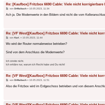
Re: [Kaufbox] Fritzbox 6690 Cable: Viele nicht korrigierbare 
Beitrag
von
DrMaibach
»
10.05.2023, 11:34
Ach ja. Die Modemwerte in den Bildern sind nicht die vom Kelleranschl
Re: [VF West][Kaufbox] Fritzbox 6690 Cable: Viele nicht korr
Beitrag
von
Karl.
»
10.05.2023, 11:44
Wo wird der Router normalerweise betrieben?
Sind von dem Anschluss die Modemwerte?
Ich streite nicht.
Ich erkläre nur, warum ich Recht habe und Du nicht!
Re: [VF West][Kaufbox] Fritzbox 6690 Cable: Viele nicht korr
Beitrag
von
DrMaibach
»
10.05.2023, 11:51
Also die Fritzbox wird im Erdgeschoss betrieben und von diesem Ansch
Re: [VF West][Kaufbox] Fritzbox 6690 Cable: Viele nicht korr