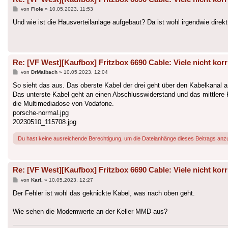
Beitrag
von
Flole
»
10.05.2023, 11:53
Und wie ist die Hausverteilanlage aufgebaut? Da ist wohl irgendwie di
Re: [VF West][Kaufbox] Fritzbox 6690 Cable: Viele nicht korr
Beitrag
von
DrMaibach
»
10.05.2023, 12:04
So sieht das aus. Das oberste Kabel der drei geht über den Kabelkanal an
Das unterste Kabel geht an einen Abschlusswiderstand und das mittlere K
die Multimediadose von Vodafone.
porsche-normal.jpg
20230510_115708.jpg
Du hast keine ausreichende Berechtigung, um die Dateianhänge dieses Beitrags anz
Re: [VF West][Kaufbox] Fritzbox 6690 Cable: Viele nicht korr
Beitrag
von
Karl.
»
10.05.2023, 12:27
Der Fehler ist wohl das geknickte Kabel, was nach oben geht.
Wie sehen die Modemwerte an der Keller MMD aus?