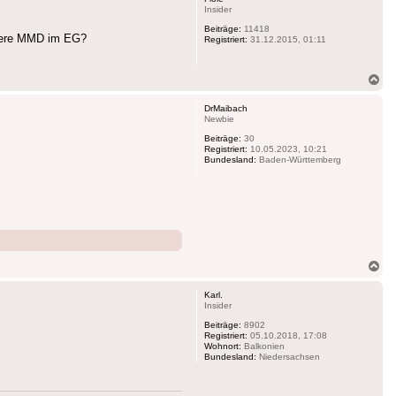
Insider
Beiträge:
11418
eitere MMD im EG?
Registriert:
31.12.2015, 01:11
Na
ob
DrMaibach
Newbie
Beiträge:
30
Registriert:
10.05.2023, 10:21
Bundesland:
Baden-Württemberg
Na
ob
Karl.
Insider
Beiträge:
8902
Registriert:
05.10.2018, 17:08
Wohnort:
Balkonien
Bundesland:
Niedersachsen