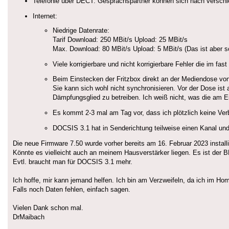
Telefonie über DECT: Gesprächspartner können sich nach verschie
Internet:
Niedrige Datenrate:
Tarif Download: 250 MBit/s Upload: 25 MBit/s
Max. Download: 80 MBit/s Upload: 5 MBit/s (Das ist aber s
Viele korrigierbare und nicht korrigierbare Fehler die im fas
Beim Einstecken der Fritzbox direkt an der Mediendose von
Sie kann sich wohl nicht synchronisieren. Vor der Dose ist
Dämpfungsglied zu betreiben. Ich weiß nicht, was die am E
Es kommt 2-3 mal am Tag vor, dass ich plötzlich keine Ver
DOCSIS 3.1 hat in Senderichtung teilweise einen Kanal un
Die neue Firmware 7.50 wurde vorher bereits am 16. Februar 2023 installi
Könnte es vielleicht auch an meinem Hausverstärker liegen. Es ist der 
Evtl. braucht man für DOCSIS 3.1 mehr.
Ich hoffe, mir kann jemand helfen. Ich bin am Verzweifeln, da ich im Hom
Falls noch Daten fehlen, einfach sagen.
Vielen Dank schon mal.
DrMaibach