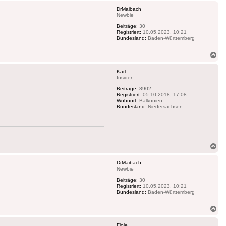
DrMaibach
Newbie
Beiträge:
30
Registriert:
10.05.2023, 10:21
Bundesland:
Baden-Württemberg
Na
ob
Karl.
Insider
Beiträge:
8902
Registriert:
05.10.2018, 17:08
Wohnort:
Balkonien
Bundesland:
Niedersachsen
Na
ob
DrMaibach
Newbie
Beiträge:
30
Registriert:
10.05.2023, 10:21
Bundesland:
Baden-Württemberg
Na
ob
Flole