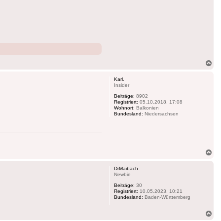
Na
ob
Karl.
Insider
Beiträge:
8902
Registriert:
05.10.2018, 17:08
Wohnort:
Balkonien
Bundesland:
Niedersachsen
Na
ob
DrMaibach
Newbie
Beiträge:
30
Registriert:
10.05.2023, 10:21
Bundesland:
Baden-Württemberg
Na
ob