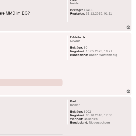
Insider
Beiträge:
11418
eitere MMD im EG?
Registriert:
31.12.2015, 01:11
Na
ob
DrMaibach
Newbie
Beiträge:
30
Registriert:
10.05.2023, 10:21
Bundesland:
Baden-Württemberg
Na
ob
Karl.
Insider
Beiträge:
8902
Registriert:
05.10.2018, 17:08
Wohnort:
Balkonien
Bundesland:
Niedersachsen