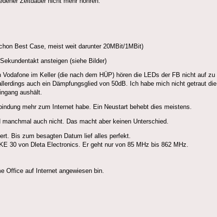
dener Zeitdauer nicht mehr höhren.
chon Best Case, meist weit darunter 20MBit/1MBit)
t Sekundentakt ansteigen (siehe Bilder)
 Vodafone im Keller (die nach dem HÜP) hören die LEDs der FB nicht auf zu 
 allerdings auch ein Dämpfungsglied von 50dB. Ich habe mich nicht getraut d
ingang aushält.
bindung mehr zum Internet habe. Ein Neustart behebt dies meistens.
d manchmal auch nicht. Das macht aber keinen Unterschied.
ert. Bis zum besagten Datum lief alles perfekt.
BKE 30 von Dleta Electronics. Er geht nur von 85 MHz bis 862 MHz.
e Office auf Internet angewiesen bin.