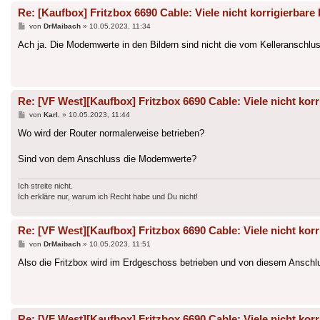
Re: [Kaufbox] Fritzbox 6690 Cable: Viele nicht korrigierbare 
Beitrag
von
DrMaibach
»
10.05.2023, 11:34
Ach ja. Die Modemwerte in den Bildern sind nicht die vom Kelleranschl
Re: [VF West][Kaufbox] Fritzbox 6690 Cable: Viele nicht korr
Beitrag
von
Karl.
»
10.05.2023, 11:44
Wo wird der Router normalerweise betrieben?
Sind von dem Anschluss die Modemwerte?
Ich streite nicht.
Ich erkläre nur, warum ich Recht habe und Du nicht!
Re: [VF West][Kaufbox] Fritzbox 6690 Cable: Viele nicht korr
Beitrag
von
DrMaibach
»
10.05.2023, 11:51
Also die Fritzbox wird im Erdgeschoss betrieben und von diesem Ansch
Re: [VF West][Kaufbox] Fritzbox 6690 Cable: Viele nicht korr