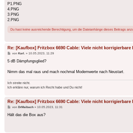
P1.PNG
4.PNG
3.PNG
2.PNG
Du hast keine ausreichende Berechtigung, um die Dateianhänge dieses Beitrags anz
Re: [Kaufbox] Fritzbox 6690 Cable: Viele nicht korrigierbare 
Beitrag
von
Karl.
»
10.05.2023, 11:29
5 dB Dämpfungsglied?
Nimm das mal raus und mach nochmal Modemwerte nach Neustart.
Ich streite nicht.
Ich erkläre nur, warum ich Recht habe und Du nicht!
Re: [Kaufbox] Fritzbox 6690 Cable: Viele nicht korrigierbare 
Beitrag
von
DrMaibach
»
10.05.2023, 11:31
Hält das die Box aus?