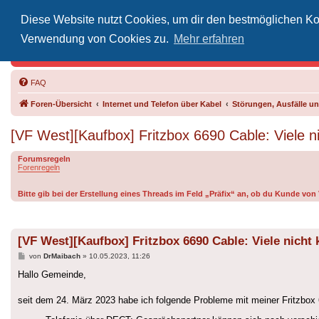
Diese Website nutzt Cookies, um dir den bestmöglichen Kom
Inoff
Verwendung von Cookies zu.
Mehr erfahren
Der Treffp
FAQ
Foren-Übersicht
Internet und Telefon über Kabel
Störungen, Ausfälle 
[VF West][Kaufbox] Fritzbox 6690 Cable: Viele ni
Forumsregeln
Forenregeln
Bitte gib bei der Erstellung eines Threads im Feld „Präfix“ an, ob du Kunde vo
[VF West][Kaufbox] Fritzbox 6690 Cable: Viele nicht 
Beitrag
von
DrMaibach
»
10.05.2023, 11:26
Hallo Gemeinde,
seit dem 24. März 2023 habe ich folgende Probleme mit meiner Fritzbox