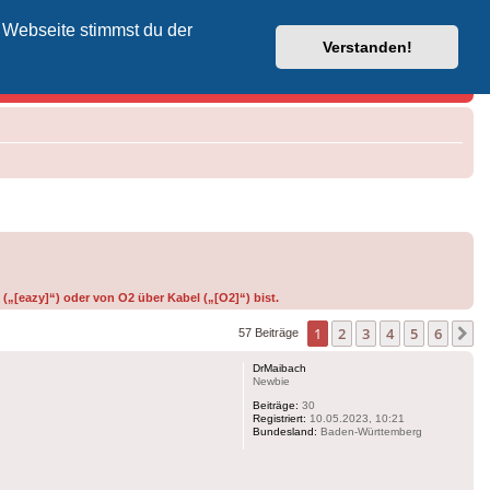
 Webseite stimmst du der
Vodafone-Kabel-Helpdesk
Verstanden!
(„[eazy]“) oder von O2 über Kabel („[O2]“) bist.
1
2
3
4
5
6
N
57 Beiträge
DrMaibach
Newbie
Beiträge:
30
Registriert:
10.05.2023, 10:21
Bundesland:
Baden-Württemberg