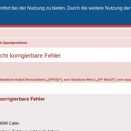
fort bei der Nutzung zu bieten. Durch die weitere Nutzung der
izielles Vodafone-Kabel-Forum
unkt für Kabelkunden von Vodafone - von Kunden für Kunden
und Speedprobleme
cht korrigierbare Fehler
n Vodafone Kabel Deutschland („[VFKD]“), von Vodafone West („[VF West]“), von eazy 
korrigierbare Fehler
 6690 Cable: