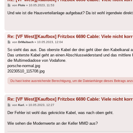
Beitrag
von
Flole
»
10.05.2023, 11:53
Und wie ist die Hausverteilanlage aufgebaut? Da ist wohl irgendwie di
Re: [VF West][Kaufbox] Fritzbox 6690 Cable: Viele nicht korr
Beitrag
von
DrMaibach
»
10.05.2023, 12:04
So sieht das aus. Das oberste Kabel der drei geht über den Kabelkanal an
Das unterste Kabel geht an einen Abschlusswiderstand und das mittlere K
die Multimediadose von Vodafone.
porsche-normal.jpg
20230510_115708.jpg
Du hast keine ausreichende Berechtigung, um die Dateianhänge dieses Beitrags anz
Re: [VF West][Kaufbox] Fritzbox 6690 Cable: Viele nicht korr
Beitrag
von
Karl.
»
10.05.2023, 12:27
Der Fehler ist wohl das geknickte Kabel, was nach oben geht.
Wie sehen die Modemwerte an der Keller MMD aus?