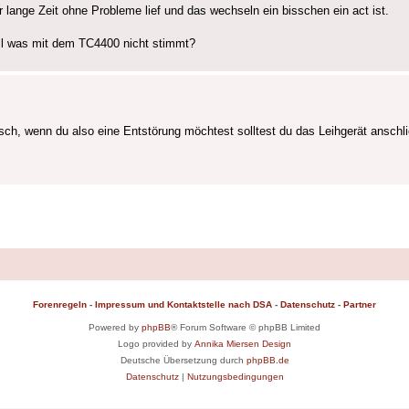
 lange Zeit ohne Probleme lief und das wechseln ein bisschen ein act ist.
l was mit dem TC4400 nicht stimmt?
ch, wenn du also eine Entstörung möchtest solltest du das Leihgerät ansch
Forenregeln
-
Impressum und Kontaktstelle nach DSA
-
Datenschutz
-
Partner
Powered by
phpBB
® Forum Software © phpBB Limited
Logo provided by
Annika Miersen Design
Deutsche Übersetzung durch
phpBB.de
Datenschutz
|
Nutzungsbedingungen