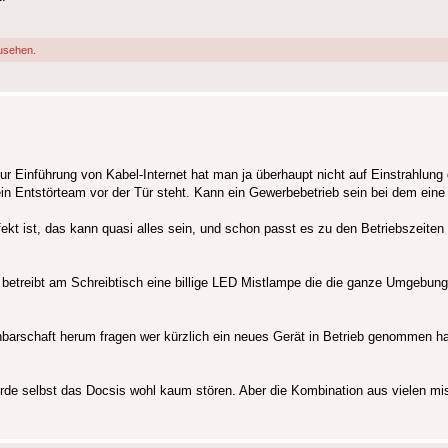
usehen.
ur Einführung von Kabel-Internet hat man ja überhaupt nicht auf Einstrahlun
al ein Entstörteam vor der Tür steht. Kann ein Gewerbebetrieb sein bei dem ei
efekt ist, das kann quasi alles sein, und schon passt es zu den Betriebszeite
betreibt am Schreibtisch eine billige LED Mistlampe die die ganze Umgebung
 Nachbarschaft herum fragen wer kürzlich ein neues Gerät in Betrieb genommen
de selbst das Docsis wohl kaum stören. Aber die Kombination aus vielen mi