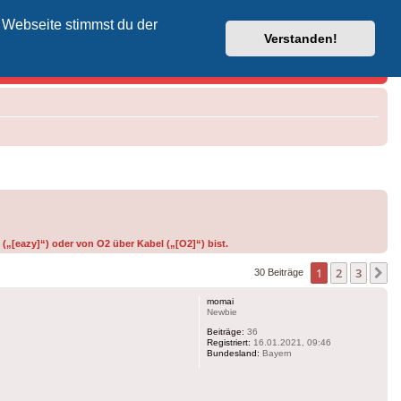
 Webseite stimmst du der
Vodafone-Kabel-Helpdesk
Verstanden!
(„[eazy]“) oder von O2 über Kabel („[O2]“) bist.
1
2
3
N
30 Beiträge
momai
Newbie
Beiträge:
36
Registriert:
16.01.2021, 09:46
Bundesland:
Bayern