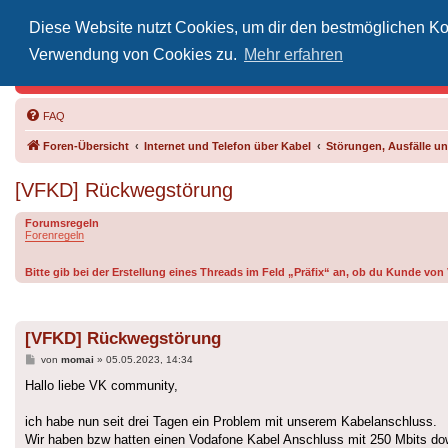
Diese Website nutzt Cookies, um dir den bestmöglichen Kom
Inoff
Verwendung von Cookies zu.
Mehr erfahren
Der Treffp
FAQ
Foren-Übersicht
Internet und Telefon über Kabel
Störungen, Ausfälle 
[VFKD] Rückwegstörung
Forumsregeln
Forenregeln
Bitte gib bei der Erstellung eines Threads im Feld „Präfix“ an, ob du Kunde vo
[VFKD] Rückwegstörung
Beitrag
von
momai
»
05.05.2023, 14:34
Hallo liebe VK community,
ich habe nun seit drei Tagen ein Problem mit unserem Kabelanschluss.
Wir haben bzw hatten einen Vodafone Kabel Anschluss mit 250 Mbits d