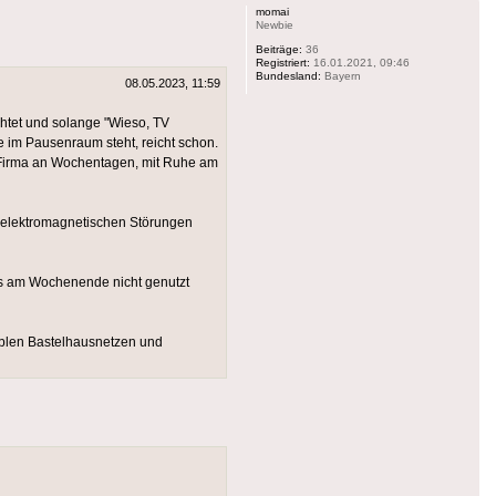
momai
Newbie
Beiträge:
36
Registriert:
16.01.2021, 09:46
Bundesland:
Bayern
08.05.2023, 11:59
chtet und solange "Wieso, TV
ze im Pausenraum steht, reicht schon.
ner Firma an Wochentagen, mit Ruhe am
t elektromagnetischen Störungen
 das am Wochenende nicht genutzt
ablen Bastelhausnetzen und