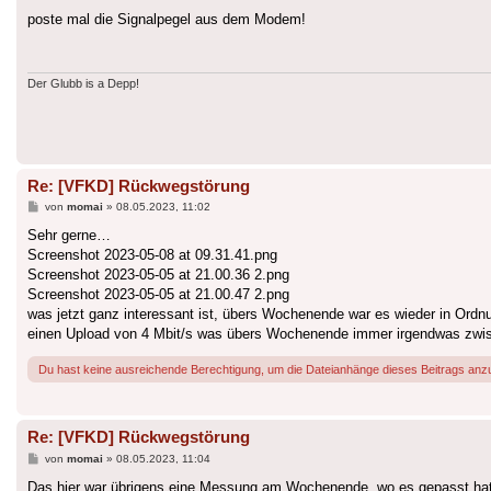
poste mal die Signalpegel aus dem Modem!
Der Glubb is a Depp!
Re: [VFKD] Rückwegstörung
Beitrag
von
momai
»
08.05.2023, 11:02
Sehr gerne…
Screenshot 2023-05-08 at 09.31.41.png
Screenshot 2023-05-05 at 21.00.36 2.png
Screenshot 2023-05-05 at 21.00.47 2.png
was jetzt ganz interessant ist, übers Wochenende war es wieder in Ordn
einen Upload von 4 Mbit/s was übers Wochenende immer irgendwas zwis
Du hast keine ausreichende Berechtigung, um die Dateianhänge dieses Beitrags anz
Re: [VFKD] Rückwegstörung
Beitrag
von
momai
»
08.05.2023, 11:04
Das hier war übrigens eine Messung am Wochenende, wo es gepasst hat