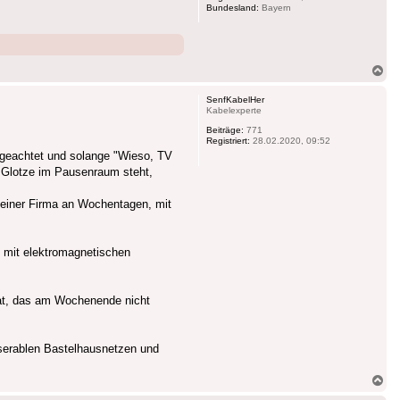
Bundesland:
Bayern
Na
ob
SenfKabelHer
Kabelexperte
Beiträge:
771
Registriert:
28.02.2020, 09:52
g geachtet und solange "Wieso, TV
ne Glotze im Pausenraum steht,
n einer Firma an Wochentagen, mit
 mit elektromagnetischen
 hat, das am Wochenende nicht
serablen Bastelhausnetzen und
Na
ob