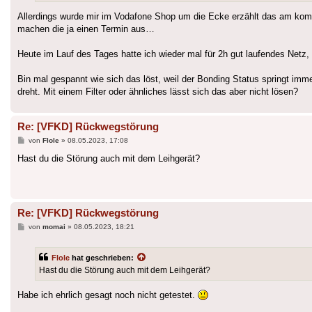
Allerdings wurde mir im Vodafone Shop um die Ecke erzählt das am kommen
machen die ja einen Termin aus…
Heute im Lauf des Tages hatte ich wieder mal für 2h gut laufendes Netz, s
Bin mal gespannt wie sich das löst, weil der Bonding Status springt imm
dreht. Mit einem Filter oder ähnliches lässt sich das aber nicht lösen?
Re: [VFKD] Rückwegstörung
Beitrag
von
Flole
»
08.05.2023, 17:08
Hast du die Störung auch mit dem Leihgerät?
Re: [VFKD] Rückwegstörung
Beitrag
von
momai
»
08.05.2023, 18:21
Flole
hat geschrieben:
Hast du die Störung auch mit dem Leihgerät?
Habe ich ehrlich gesagt noch nicht getestet.