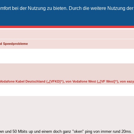
fort bei der Nutzung zu bieten. Durch die weitere Nutzung der
izielles Vodafone-Kabel-Forum
unkt für Kabelkunden von Vodafone - von Kunden für Kunden
und Speedprobleme
n Vodafone Kabel Deutschland („[VFKD]“), von Vodafone West („[VF West]“), von eazy 
own und 50 Mbits up und einem doch ganz "oken" ping von immer rund 20ms.