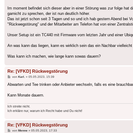
Im moment befindet sich dieser aber in einer Störung was zur folge hat
garnicht zu sprechen, der ist nun deutlich höher.
Das ist jetzt schon seit 3 Tagen und so und ich hab gestern Abend bei 
"Rückwegstörung" und der Mitarbeiter am Telefon hat von einer Zentrals
Unser Setup ist ein TC440 mit Firmware vom letzten Jahr und einer Ubiqu
An was kann das liegen, kann es wirklich sein das ein Nachbar vielleicht
Was kann ich machen, wie lange kann sowas dauern?
Re: [VFKD] Rückwegstörung
Beitrag
von
Karl.
»
05.05.2023, 15:39
Abwarten und Tee trinken oder Anbieter wechseln, falls es eine brauchbare
Kann Monate dauern.
Ich streite nicht.
Ich erkläre nur, warum ich Recht habe und Du nicht!
Re: [VFKD] Rückwegstörung
Beitrag
von
Menne
»
05.05.2023, 17:33