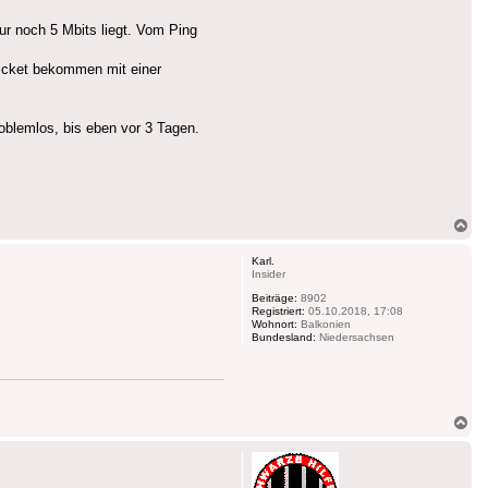
ur noch 5 Mbits liegt. Vom Ping
Ticket bekommen mit einer
oblemlos, bis eben vor 3 Tagen.
Na
ob
Karl.
Insider
Beiträge:
8902
Registriert:
05.10.2018, 17:08
Wohnort:
Balkonien
Bundesland:
Niedersachsen
Na
ob