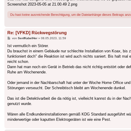
Screenshot 2023-05-05 at 21.00.49 2.png
Du hast keine ausreichende Berechtigung, um die Dateianhänge dieses Beitrags anz
Re: [VFKD] Rückwegstörung
Beitrag
von
SenfKabelHer
»
08.05.2023, 11:59
Ist vermutlich ein Störer.
Du brauchst in einem Gebäude nur schlechte Installation von Koax, bis z
funktioniert doch" die Reaktion ist wird auch nichts saniert. Bis halt m
reicht schon.
Dann hat man noch ein Gerät in Betrieb das nicht richtig entstört oder d
Ruhe am Wochenende.
Oder jemand in der Nachbarschaft hat unter der Woche Home Office und 
Störungen verseucht. Der Schreibtisch bleibt am Wochenende dunkel.
Das ist die Detektivarbeit die da nötig ist, vielleicht kannst du in der
genutzt wurde.
Wären alle Endkundeninstallationen gemäß KDG Standard ausgeführt wür
minderwertige oder kaputten Elektrogeräten ist wie eine Pest.