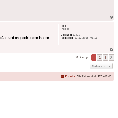
Na
ob
Flole
Insider
Beiträge:
11418
ließen und angeschlossen lassen
Registriert:
31.12.2015, 01:11
Na
ob
1
2
3
N
30 Beiträge
Gehe zu
Kontakt
Alle Zeiten sind
UTC+02:00