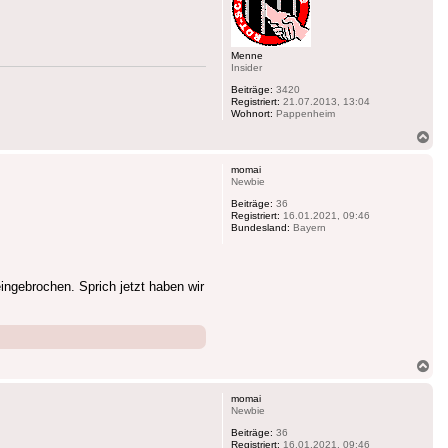
Menne
Insider
Beiträge:
3420
Registriert:
21.07.2013, 13:04
Wohnort:
Pappenheim
Na
ob
momai
Newbie
Beiträge:
36
Registriert:
16.01.2021, 09:46
Bundesland:
Bayern
ingebrochen. Sprich jetzt haben wir
Na
ob
momai
Newbie
Beiträge:
36
Registriert:
16.01.2021, 09:46