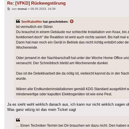
Re: [VFKD] Rückwegstörung
Beitrag
von
momai
»
08.05.2023, 16:39
SenfKabelHer
hat geschrieben:
Ist vermutlich ein Störer.
Du brauchst in einem Gebäude nur schlechte Installation von Koax, bis 
funktioniert doch" die Reaktion ist wird auch nichts saniert. Bis halt m
Dann hat man noch ein Gerät in Betrieb das nicht richtig entstört oder 
Wochenende.
Oder jemand in der Nachbarschaft hat unter der Woche Home Office und
verseucht. Der Schreibtisch bleibt am Wochenende dunkel.
Das ist die Detektivarbeit die da nötig ist, vielleicht kannst du in de
wurde.
Wären alle Endkundeninstallationen gemäß KDG Standard ausgeführt wü
minderwertige oder kaputten Elektrogeräten ist wie eine Pest.
Ja es sieht wohl wirklich danach aus, ich kann nur nicht wirklich sagen 
Was ganz witzig ist das mein Ticket sagt
… Einen Techniker-Termin bei Dir brauchen wir dazu nicht. Den haben wi