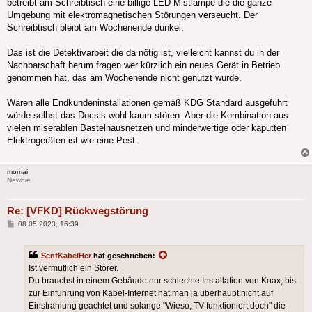
betreibt am Schreibtisch eine billige LED Mistlampe die die ganze
Umgebung mit elektromagnetischen Störungen verseucht. Der
Schreibtisch bleibt am Wochenende dunkel.
Das ist die Detektivarbeit die da nötig ist, vielleicht kannst du in der
Nachbarschaft herum fragen wer kürzlich ein neues Gerät in Betrieb
genommen hat, das am Wochenende nicht genutzt wurde.
Wären alle Endkundeninstallationen gemäß KDG Standard ausgeführt
würde selbst das Docsis wohl kaum stören. Aber die Kombination aus
vielen miserablen Bastelhausnetzen und minderwertige oder kaputten
Elektrogeräten ist wie eine Pest.
momai
Newbie
Re: [VFKD] Rückwegstörung
Beitrag
08.05.2023, 16:39
SenfKabelHer
hat geschrieben:
Ist vermutlich ein Störer.
Du brauchst in einem Gebäude nur schlechte Installation von Koax, bis
zur Einführung von Kabel-Internet hat man ja überhaupt nicht auf
Einstrahlung geachtet und solange "Wieso, TV funktioniert doch" die