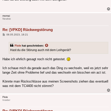
momai
Newbie
Re: [VFKD] Rückwegstörung
Beitrag
08.05.2023, 18:21
Flole
hat geschrieben:
Hast du die Störung auch mit dem Leihgerät?
Habe ich ehrlich gesagt noch nicht getestet.
Ich schaue mich da gerade auch das Ding zu wechseln, weil es jetzt sehr
lange Zeit ohne Probleme lief und das wechseln ein bisschen ein act ist.
Könnte man Rückschlüsse aus meinen Screenshots ziehen das eventuell
was mit dem TC4400 nicht stimmt?
Flole
Insider
Re: [VFKD] Rückwegstörung