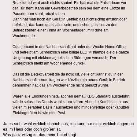
Reaktion ist wird auch nichts saniert. Bis halt mal ein Entstörteam vor
der Tür steht. Kann ein Gewerbebetrieb sein bei dem eine Glotze im
Pausenraum steht, reicht schon.
Dann hat man noch ein Gerät in Betrieb das nicht richtig entstört oder
defekt ist, das kann quasi alles sein, und schon passt es zu den
Betriebszeiten einer Firma an Wochentagen, mit Ruhe am
Wochenende.
Oder jemand in der Nachbarschaft hat unter der Woche Home Office
und betreibt am Schreibtisch eine billige LED Mistlampe die die ganze
Umgebung mit elektromagnetischen Störungen verseucht. Der
Schreibtisch bleibt am Wochenende dunkel.
Das ist die Detektivarbeit die da nötig ist, vielleicht kannst du in der
Nachbarschaft herum fragen wer kürzlich ein neues Gerät in Betrieb
genommen hat, das am Wochenende nicht genutzt wurde.
Wären alle Endkundeninstallationen gemäß KDG Standard ausgeführt
würde selbst das Docsis wohl kaum stören. Aber die Kombination aus
vielen miserablen Bastelhausnetzen und minderwertige oder kaputten
Elektrogeräten ist wie eine Pest.
Ja es sieht wohl wirklich danach aus, ich kann nur nicht wirklich sagen ob
es im Haus oder doch größer ist.
Was ganz witzig ist das mein Ticket sagt