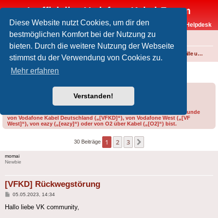
Inoffizielles Vodafone-Kabel-Forum
Diese Website nutzt Cookies, um dir den
Vodafone-Kabel-Helpdesk
bestmöglichen Komfort bei der Nutzung zu
FAQ
bieten. Durch die weitere Nutzung der Webseite
Foren-Übersicht
Internet und Telefon über Kabel
Störungen, Ausfälle und Speedprobleme
stimmst du der Verwendung von Cookies zu.
[VFKD] Rückwegstörung
Mehr erfahren
Forumsregeln
Forenregeln
Verstanden!
Bitte gib bei der Erstellung eines Threads im Feld „Präfix“ an, ob du Kunde
von Vodafone Kabel Deutschland („[VFKD]“), von Vodafone West („[VF
West]“), von eazy („[eazy]“) oder von O2 über Kabel („[O2]“) bist.
1
2
3
Nächste
30 Beiträge
momai
Newbie
[VFKD] Rückwegstörung
Beitrag
05.05.2023, 14:34
Hallo liebe VK community,