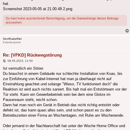
hat.
Screenshot 2023-05-05 at 21.00.49 2.png
Du hast keine ausreichende Berechtigung, um die Dateianhänge dieses Beitrags
anzusehen.
SenfKabelHer
Kabelexperte
Re: [VFKD] Rückwegstörung
Beitrag
08.05.2023, 11:59
Ist vermutlich ein Störer.
Du brauchst in einem Gebäude nur schlechte Installation von Koax, bis
zur Einführung von Kabel-Internet hat man ja überhaupt nicht auf
Einstrahlung geachtet und solange "Wieso, TV funktioniert doch" die
Reaktion ist wird auch nichts saniert. Bis halt mal ein Entstörteam vor der
Tür steht. Kann ein Gewerbebetrieb sein bei dem eine Glotze im
Pausenraum steht, reicht schon.
Dann hat man noch ein Gerät in Betrieb das nicht richtig entstört oder
defekt ist, das kann quasi alles sein, und schon passt es zu den
Betriebszeiten einer Firma an Wochentagen, mit Ruhe am Wochenende.
Oder jemand in der Nachbarschaft hat unter der Woche Home Office und