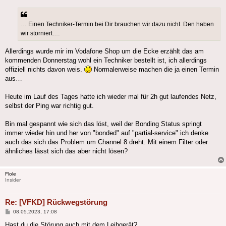
… Einen Techniker-Termin bei Dir brauchen wir dazu nicht. Den haben
wir storniert.…
Allerdings wurde mir im Vodafone Shop um die Ecke erzählt das am
kommenden Donnerstag wohl ein Techniker bestellt ist, ich allerdings
offiziell nichts davon weis.
Normalerweise machen die ja einen Termin
aus…
Heute im Lauf des Tages hatte ich wieder mal für 2h gut laufendes Netz,
selbst der Ping war richtig gut.
Bin mal gespannt wie sich das löst, weil der Bonding Status springt
immer wieder hin und her von "bonded" auf "partial-service" ich denke
auch das sich das Problem um Channel 8 dreht. Mit einem Filter oder
ähnliches lässt sich das aber nicht lösen?
Flole
Insider
Re: [VFKD] Rückwegstörung
Beitrag
08.05.2023, 17:08
Hast du die Störung auch mit dem Leihgerät?