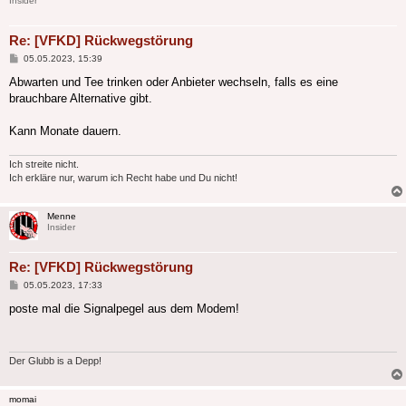
Insider
Re: [VFKD] Rückwegstörung
Beitrag
05.05.2023, 15:39
Abwarten und Tee trinken oder Anbieter wechseln, falls es eine
brauchbare Alternative gibt.
Kann Monate dauern.
Ich streite nicht.
Ich erkläre nur, warum ich Recht habe und Du nicht!
Menne
Insider
Re: [VFKD] Rückwegstörung
Beitrag
05.05.2023, 17:33
poste mal die Signalpegel aus dem Modem!
Der Glubb is a Depp!
momai