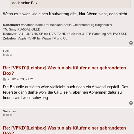
doch seine Box.
Wenn es sowas wie einen Kaufvertrag gibt, klar. Wenn nicht, dann nicht…
Kabelnetz:
Vodafone Kabel Deutschland Berlin-Charlottenburg (ungenutzt)
TV:
Sony KD-55A1 OLED
Receiver:
VU+ UNO 4K SE mit DVB-T2 HD Dualtuner & 1TB Samsung 850 EVO SSD
Zubehör:
Apple TV 4K für Waipu TV und Co.
Flole
Insider
Re: [VFKD][Leihbox] Was tun als Käufer einer gebrandeten
Box?
Beitrag
23.02.2023, 21:21
Die Bauteile auslöten wäre vielleicht auch noch ein Anwendungsfall. Das
teuerste darin dürfte wohl die CPU sein, aber nen Abnehmer dafür zu
finden wird wohl schwierig.
Samchen
Insider
Re: [VFKD][Leihbox] Was tun als Käufer einer gebrandeten
Box?