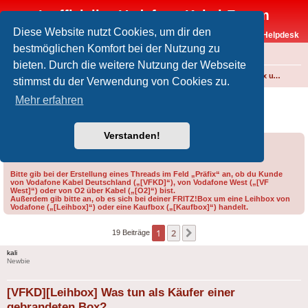
Inoffizielles Vodafone-Kabel-Forum
Diese Website nutzt Cookies, um dir den
Vodafone-Kabel-Helpdesk
bestmöglichen Komfort bei der Nutzung zu
FAQ
bieten. Durch die weitere Nutzung der Webseite
Foren-Übersicht
Internet und Telefon über Kabel
Technik (WLAN-Router, Kabelmodems, Verkabelung...)
FRITZ!Box und weitere Produkte von FRITZ! (ehem. AVM)
stimmst du der Verwendung von Cookies zu.
[VFKD][Leihbox] Was tun als Käufer einer
Mehr erfahren
gebrandeten Box?
Verstanden!
Forumsregeln
Forenregeln
Bitte gib bei der Erstellung eines Threads im Feld „Präfix“ an, ob du Kunde
von Vodafone Kabel Deutschland („[VFKD]“), von Vodafone West („[VF
West]“) oder von O2 über Kabel („[O2]“) bist.
Außerdem gib bitte an, ob es sich bei deiner FRITZ!Box um eine Leihbox von
Vodafone („[Leihbox]“) oder eine Kaufbox („[Kaufbox]“) handelt.
1
2
Nächste
19 Beiträge
kali
Newbie
[VFKD][Leihbox] Was tun als Käufer einer
gebrandeten Box?