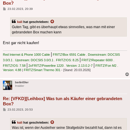
Box?
Beitrag
23.02.2023, 20:39
kali
hat geschrieben:
Guten Tag, gibt es überhaupt etwas sinnvolles, was man mit einer
gebrandeten Box machen kann
Erst gar nicht kaufen!
|
Red Internet & Phone 1000 Cable
FRITZ!Box 6591 Cable . Downstream: DOCSIS
|
3.0/3.1 . Upstream: DOCSIS 3.0/3.1 . FRITZ!OS: 8.25
FRITZ!Repeater 6000 .
|
|
FRITZ!OS: 7.58
2xFRITZ!Powerline 1220 . Version: 2.13.0.2-7
FRITZ!Fon M2 .
Version: 4.88
|
FRITZ!Smart Thermo 301
- [Stand: 20.03.2026]
berlin69er
Insider
Re: [VFKD][Leihbox] Was tun als Käufer einer gebrandeten
Box?
Beitrag
23.02.2023, 20:53
kali
hat geschrieben:
Was ist, wenn der Ausleiher seine Strafgebühr bezahlt hat, dann ist es