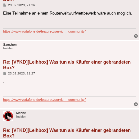
Beitrag
23.02.2023, 21:26
Eine Teilnahme an einem Routerweitwurfwettbewerb wäre auch möglich.
https://www.vodafone.de/featured/servic ... community/
Samchen
Insider
Re: [VFKD][Leihbox] Was tun als Käufer einer gebrandeten
Box?
Beitrag
23.02.2023, 21:27
.
https://www.vodafone.de/featured/servic ... community/
Menne
Insider
Re: [VFKD][Leihbox] Was tun als Käufer einer gebrandeten
Box?