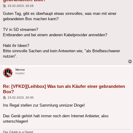
Beitrag
23.02.2023, 20:28
Guten Tag, gibt es überhaupt etwas sinnvolles, was man mit einer
gebrandeten Box machen kann?
TV in SD streamen?
Entbranden und bei einem anderen Kabelprovider anmelden?
Habt ihr Ideen?
Bitte sinnvolle Sachen und kein Antworten wie, "als Briefbeschwerer
nutzen".
Menne
Insider
Re: [VFKD][Leihbox] Was tun als Käufer einer gebrandeten
Box?
Beitrag
23.02.2023, 20:30
Ins Regal stellen zur Sammlung unnüzer Dinge!
Das Gerät gehört halt immer noch dem Internet Anbieter, also
unterschlagen!
Der Glubb is a Depp!