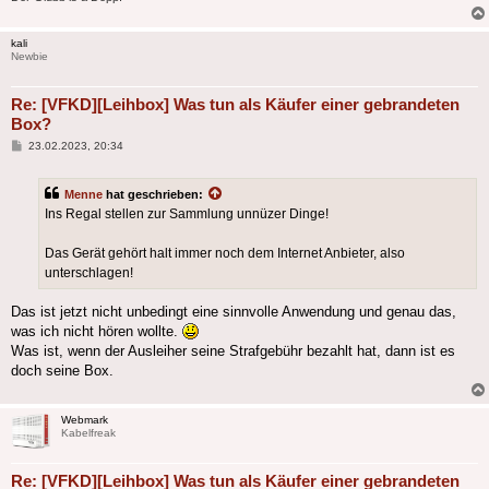
kali
Newbie
Re: [VFKD][Leihbox] Was tun als Käufer einer gebrandeten
Box?
Beitrag
23.02.2023, 20:34
Menne
hat geschrieben:
Ins Regal stellen zur Sammlung unnüzer Dinge!
Das Gerät gehört halt immer noch dem Internet Anbieter, also
unterschlagen!
Das ist jetzt nicht unbedingt eine sinnvolle Anwendung und genau das,
was ich nicht hören wollte.
Was ist, wenn der Ausleiher seine Strafgebühr bezahlt hat, dann ist es
doch seine Box.
Webmark
Kabelfreak
Re: [VFKD][Leihbox] Was tun als Käufer einer gebrandeten