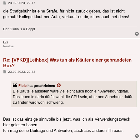
Beitrag
23.02.2023, 22:17
die Strafgebühr ist eine Strafe, für nicht zurück geben, das ist nicht
gekauft! Kollege klaut nen Auto, verkauft es dir, ist es auch net deins!
Der Glubb is a Depp!
kali
Newbie
Re: [VFKD][Leihbox] Was tun als Käufer einer gebrandeten
Box?
Beitrag
23.02.2023, 22:33
Flole
hat geschrieben:
Die Bauteile auslöten wäre vielleicht auch noch ein Anwendungsfall.
Das teuerste darin dürfte wohl die CPU sein, aber nen Abnehmer dafür
zu finden wird wohl schwierig.
Das ist das einzige sinnvolle bis jetzt, was ich als Verwendungszweck
hier gelesen haben.
Ich mag deine Beiträge und Antworten, auch aus anderen Threads.